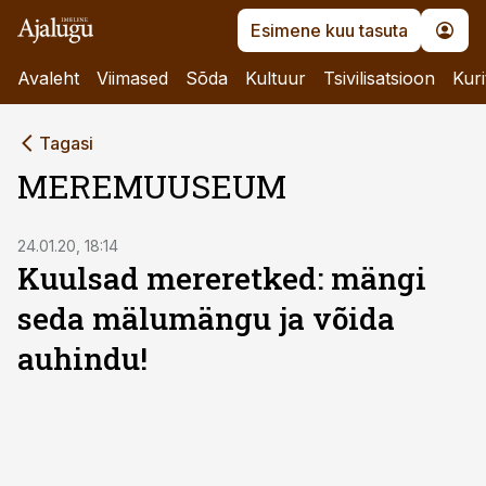
Esimene kuu tasuta
Avaleht
Viimased
Sõda
Kultuur
Tsivilisatsioon
Kuri
Tagasi
MEREMUUSEUM
24.01.20, 18:14
Kuulsad mereretked: mängi
seda mälumängu ja võida
auhindu!