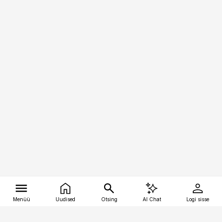
Menüü
Uudised
Otsing
AI Chat
Logi sisse