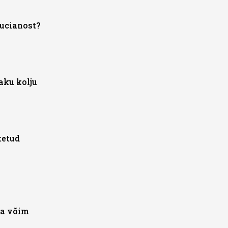
Lucianost?
aku kolju
tetud
ha võim