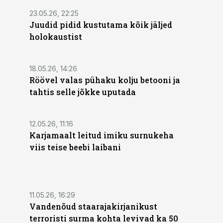
23.05.26, 22:25
Juudid pidid kustutama kõik jäljed
holokaustist
18.05.26, 14:26
Röövel valas pühaku kolju betooni ja
tahtis selle jõkke uputada
12.05.26, 11:16
Karjamaalt leitud imiku surnukeha
viis teise beebi laibani
11.05.26, 16:29
Vandenõud staarajakirjanikust
terroristi surma kohta levivad ka 50