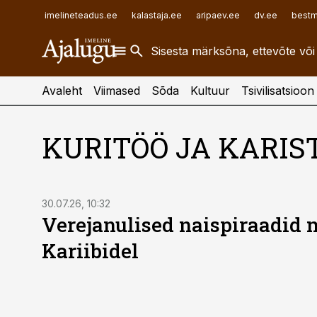
ehitusuudised.ee
raamatupidaja.ee
imelineteadus.ee
kalastaja.ee
aripaev.ee
dv.ee
bestm
finantsuudised.ee
toostusuudised.ee
aritehnoloogia.ee
Avaleht
Viimased
Sõda
Kultuur
Tsivilisatsioon
KURITÖÖ JA KARIS
30.07.26, 10:32
Verejanulised naispiraadid 
Kariibidel