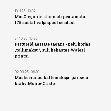
13.11.25, 10:32
MacGregorite klann oli peatamatu:
175 aastat väljas­pool seadust
24.10.25, 15:30
Pettureid aastate tagant - neiu korjas
„tollimaksu“, suli kehastas Walesi
printsi
02.09.25, 08:10
Maskeerunud kättemaksja: päriselu
krahv Monte-Cristo