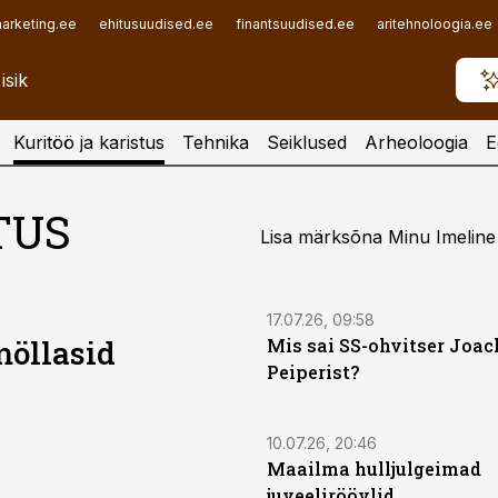
arketing.ee
ehitusuudised.ee
finantsuudised.ee
aritehnoloogia.ee
Kuritöö ja karistus
Tehnika
Seiklused
Arheoloogia
E
TUS
Lisa märksõna Minu Imeline 
17.07.26, 09:58
möllasid
Mis sai SS-ohvitser Joa
Peiperist?
10.07.26, 20:46
Maailma hulljulgeimad
juveeliröövlid