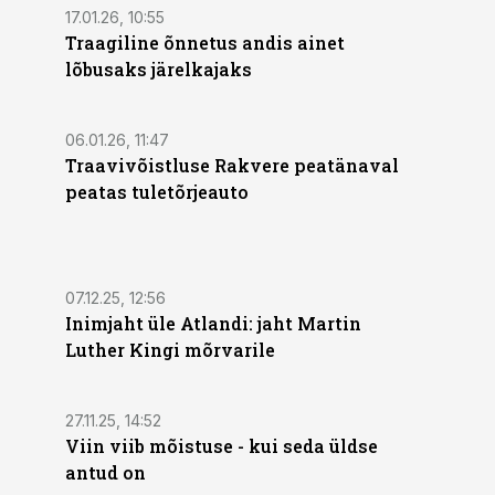
17.01.26, 10:55
Traagiline õnnetus andis ainet
lõbusaks järelkajaks
06.01.26, 11:47
Traavivõistluse Rakvere peatänaval
peatas tuletõrjeauto
07.12.25, 12:56
Inimjaht üle Atlandi: jaht Martin
Luther Kingi mõrvarile
27.11.25, 14:52
Viin viib mõistuse - kui seda üldse
antud on