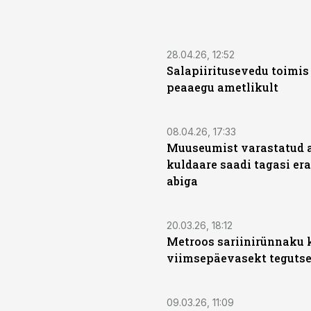
28.04.26, 12:52
Salapiiritusevedu toimis
peaaegu ametlikult
08.04.26, 17:33
Muuseumist varastatud a
kuldaare saadi tagasi era
abiga
20.03.26, 18:12
Metroos sariinirünnaku 
viimsepäevasekt tegutse
09.03.26, 11:09