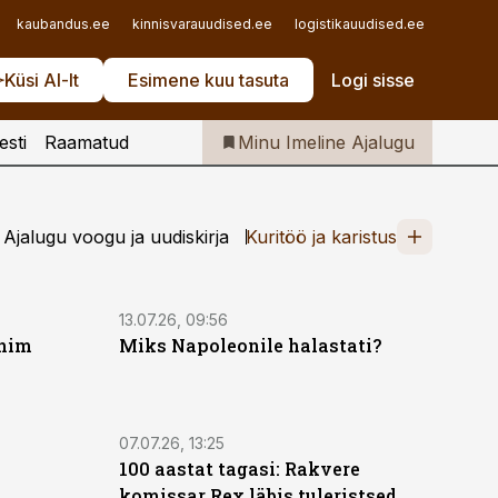
Iseteenindus
kaubandus.ee
kinnisvarauudised.ee
logistikauudised.ee
mu.ee
Telli Imeline Ajalugu
Küsi AI-lt
Esimene kuu tasuta
Logi sisse
esti
Raamatud
Minu Imeline Ajalugu
Ajalugu voogu ja uudiskirja
Kuritöö ja karistus
13.07.26, 09:56
chim
Miks Napoleonile halastati?
07.07.26, 13:25
100 aastat tagasi: Rakvere
komissar Rex läbis tuleristsed