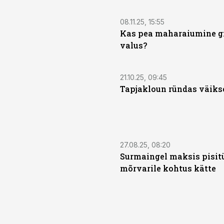
08.11.25, 15:55
Kas pea maharaiumine gil
valus?
21.10.25, 09:45
Tapjakloun ründas väiks
27.08.25, 08:20
Surmaingel maksis pisit
mõrvarile kohtus kätte