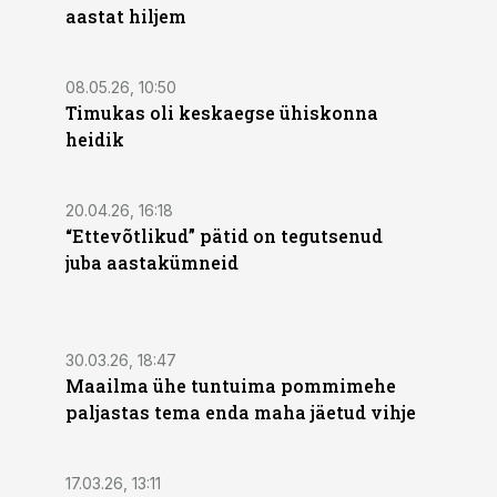
aastat hiljem
08.05.26, 10:50
Timukas oli keskaegse ühiskonna
heidik
20.04.26, 16:18
“Ettevõtlikud” pätid on tegutsenud
juba aastakümneid
30.03.26, 18:47
Maailma ühe tuntuima pommimehe
paljastas tema enda maha jäetud vihje
17.03.26, 13:11