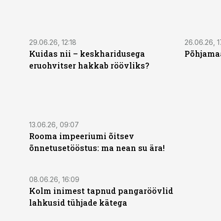
29.06.26, 12:18
26.06.26, 1
Kuidas nii – keskharidusega
Põhjamaa
eruohvitser hakkab röövliks?
13.06.26, 09:07
Rooma impeeriumi õitsev
õnnetusetööstus: ma nean su ära!
08.06.26, 16:09
Kolm inimest tapnud pangaröövlid
lahkusid tühjade kätega