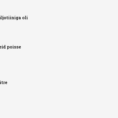
jotiiniga oli
eid poisse
ütre