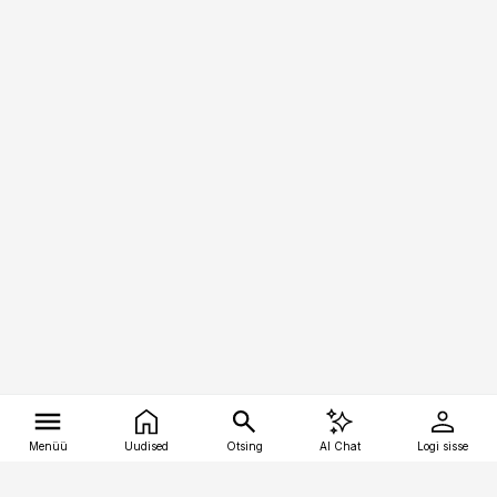
Menüü
Uudised
Otsing
AI Chat
Logi sisse