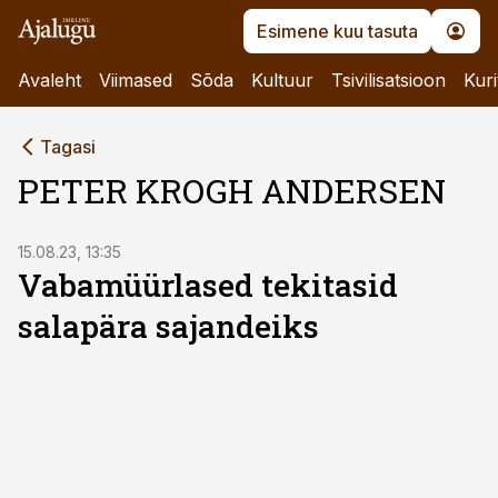
Esimene kuu tasuta
Avaleht
Viimased
Sõda
Kultuur
Tsivilisatsioon
Kuri
Tagasi
PETER KROGH ANDERSEN
15.08.23, 13:35
Vabamüürlased tekitasid
salapära sajandeiks