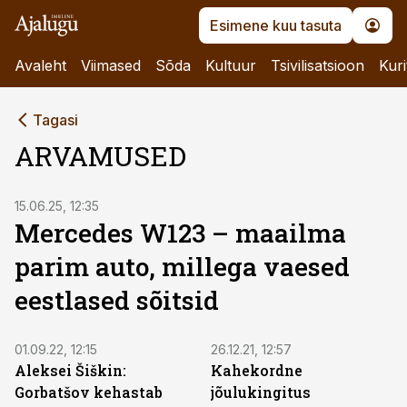
Esimene kuu tasuta
Avaleht
Viimased
Sõda
Kultuur
Tsivilisatsioon
Kuri
Tagasi
ARVAMUSED
15.06.25, 12:35
Mercedes W123 – maailma
parim auto, millega vaesed
eestlased sõitsid
01.09.22, 12:15
26.12.21, 12:57
Aleksei Šiškin:
Kahekordne
Gorbatšov kehastab
jõulukingitus