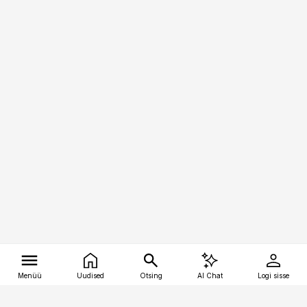
Menüü
Uudised
Otsing
AI Chat
Logi sisse