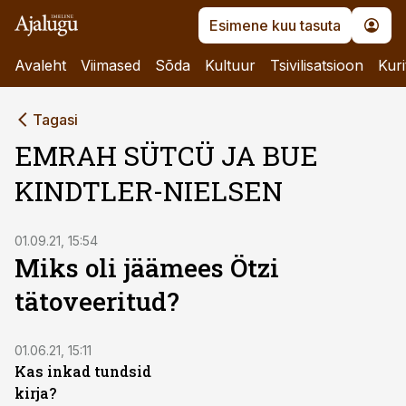
Esimene kuu tasuta
Avaleht
Viimased
Sõda
Kultuur
Tsivilisatsioon
Kuri
Tagasi
EMRAH SÜTCÜ JA BUE
KINDTLER-NIELSEN
01.09.21, 15:54
Miks oli jäämees Ötzi
tätoveeritud?
01.06.21, 15:11
Kas inkad tundsid
kirja?