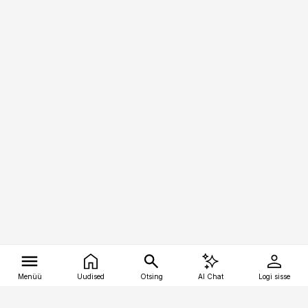
Menüü
Uudised
Otsing
AI Chat
Logi sisse