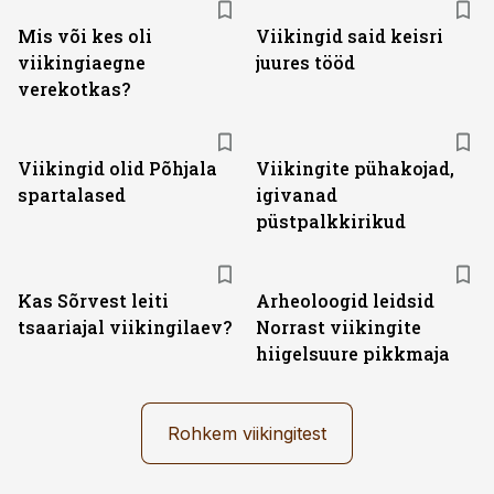
Mis või kes oli
Viikingid said keisri
viikingiaegne
juures tööd
verekotkas?
Viikingid olid Põhjala
Viikingite pühakojad,
spartalased
igivanad
püstpalkkirikud
Kas Sõrvest leiti
Arheoloogid leidsid
tsaariajal viikingilaev?
Norrast viikingite
hiigelsuure pikkmaja
Rohkem viikingitest