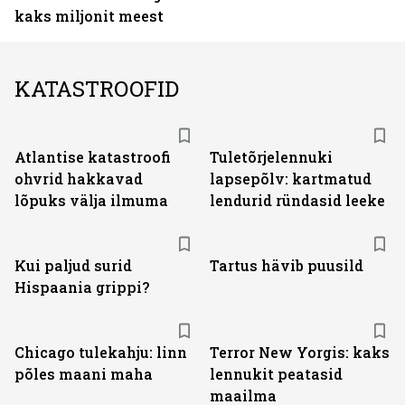
kaks miljonit meest
KATASTROOFID
Atlantise katastroofi
Tuletõrjelennuki
ohvrid hakkavad
lapsepõlv: kartmatud
lõpuks välja ilmuma
lendurid ründasid leeke
Kui paljud surid
Tartus hävib puusild
Hispaania grippi?
Chicago tulekahju: linn
Terror New Yorgis: kaks
põles maani maha
lennukit peatasid
maailma