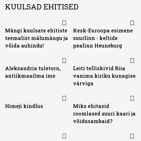
KUULSAD EHITISED
Mängi kuulsate ehitiste
Kesk-Euroopa esimene
teemalist mälumängu ja
suurlinn - keltide
võida auhindu!
pealinn Heuneburg
Aleksandria tuletorn,
Leiti telliskivid Riia
antiikmaailma ime
vanima kiriku kunagise
värviga
Himeji kindlus
Miks ehitasid
roomlased suuri kaari ja
võidusambaid?