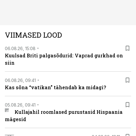
avastused ning seni nägemata kaadrid Kolmanda riigi
argielust avavad ajaloo tuntud sündmused täiesti uuest
vaatenurgast. Viasat History on saadaval kõikide Eesti
teleoperaatorite kaudu. Tutvu telekavaga:
VIIMASED LOOD
viasathistory.eu/ee
06.08.26, 15:08
Kuulsad Briti palgasõdurid: Vaprad gurkhad on
siin
06.08.26, 09:41
Kas sõna “vatikan” tähendab ka midagi?
05.08.26, 09:41
Kullajahil roomlased purustasid Hispaania
mägesid