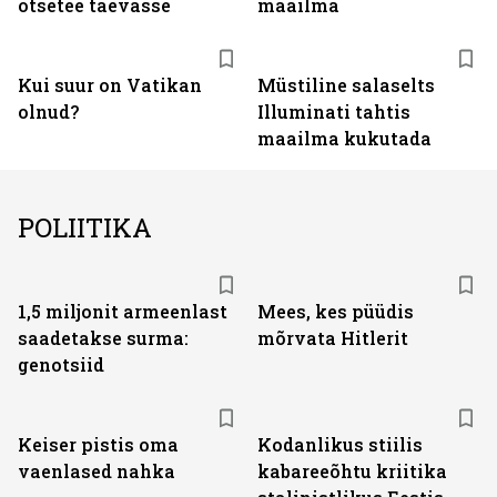
otsetee taevasse
maailma
Kui suur on Vatikan
Müstiline salaselts
olnud?
Illuminati tahtis
maailma kukutada
POLIITIKA
1,5 miljonit armeenlast
Mees, kes püüdis
saadetakse surma:
mõrvata Hitlerit
genotsiid
Keiser pistis oma
Kodanlikus stiilis
vaenlased nahka
kabareeõhtu kriitika