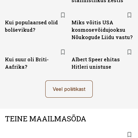
stalinistlikus Eestis
Kui populaarsed olid
Miks võitis USA
bolševikud?
kosmosevõidujooksu
Nõukogude Liidu vastu?
Kui suur oli Briti-
Albert Speer ehitas
Aafrika?
Hitleri unistuse
Veel poliitikast
TEINE MAAILMASÕDA