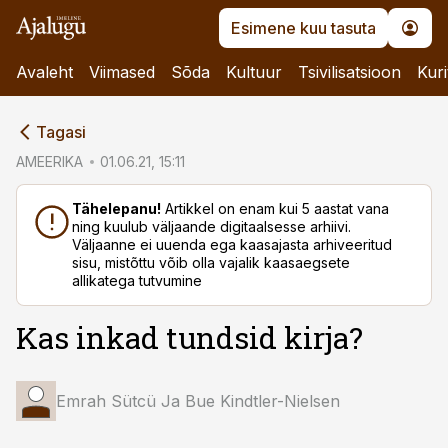
Esimene kuu tasuta
Avaleht
Viimased
Sõda
Kultuur
Tsivilisatsioon
Kuri
cebook
Tagasi
Twitter)
AMEERIKA
01.06.21, 15:11
kedIn
Tähelepanu!
Artikkel on enam kui 5 aastat vana
ning kuulub väljaande digitaalsesse arhiivi.
ail
Väljaanne ei uuenda ega kaasajasta arhiveeritud
sisu, mistõttu võib olla vajalik kaasaegsete
k
allikatega tutvumine
Kas inkad tundsid kirja?
Emrah Sütcü Ja Bue Kindtler-Nielsen