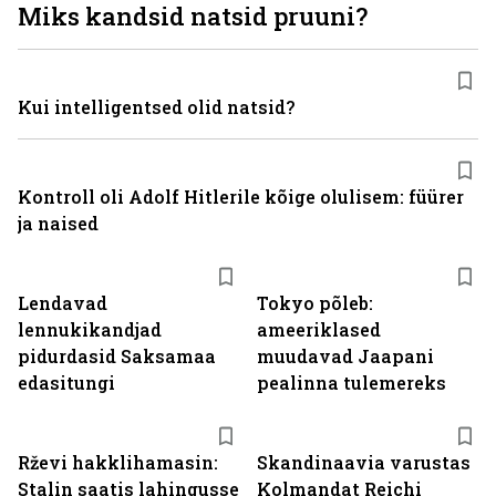
Miks kandsid natsid pruuni?
Kui intelligentsed olid natsid?
Kontroll oli Adolf Hitlerile kõige olulisem: füürer
ja naised
Lendavad
Tokyo põleb:
lennukikandjad
ameeriklased
pidurdasid Saksamaa
muudavad Jaapani
edasitungi
pealinna tulemereks
Rževi hakklihamasin:
Skandinaavia varustas
Stalin saatis lahingusse
Kolmandat Reichi