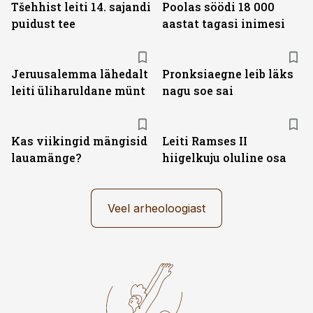
Tšehhist leiti 14. sajandi
Poolas söödi 18 000
puidust tee
aastat tagasi inimesi
Jeruusalemma lähedalt
Pronksiaegne leib läks
leiti üliharuldane münt
nagu soe sai
Kas viikingid mängisid
Leiti Ramses II
lauamänge?
hiigelkuju oluline osa
Veel arheoloogiast