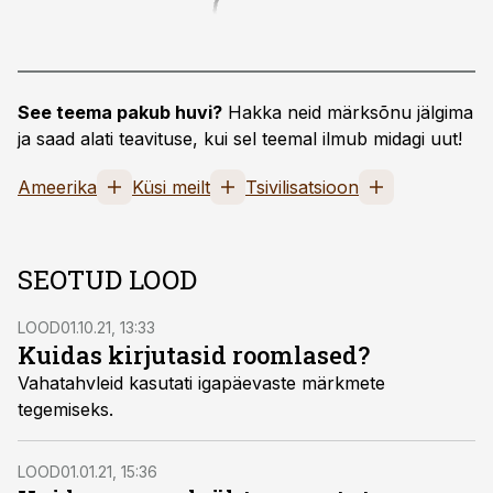
See teema pakub huvi?
Hakka neid märksõnu jälgima
ja saad alati teavituse, kui sel teemal ilmub midagi uut!
Ameerika
Küsi meilt
Tsivilisatsioon
SEOTUD LOOD
LOOD
01.10.21, 13:33
Kuidas kirjutasid roomlased?
Vahatahvleid kasutati igapäevaste märkmete
tegemiseks.
LOOD
01.01.21, 15:36