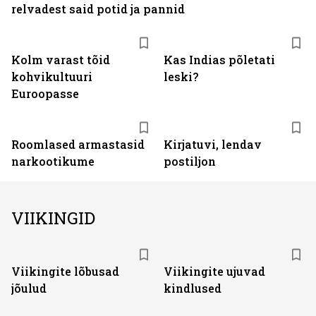
relvadest said potid ja pannid
Kolm varast tõid
Kas Indias põletati
kohvikultuuri
leski?
Euroopasse
Roomlased armastasid
Kirjatuvi, lendav
narkootikume
postiljon
VIIKINGID
Viikingite lõbusad
Viikingite ujuvad
jõulud
kindlused