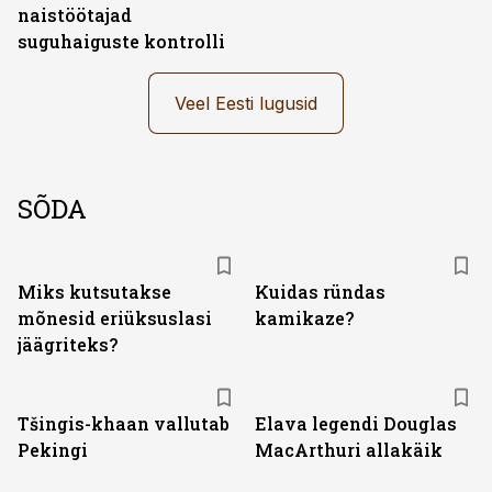
naistöötajad
suguhaiguste kontrolli
Veel Eesti lugusid
SÕDA
Miks kutsutakse
Kuidas ründas
mõnesid eriüksuslasi
kamikaze?
jäägriteks?
Tšingis-khaan vallutab
Elava legendi Douglas
Pekingi
MacArthuri allakäik