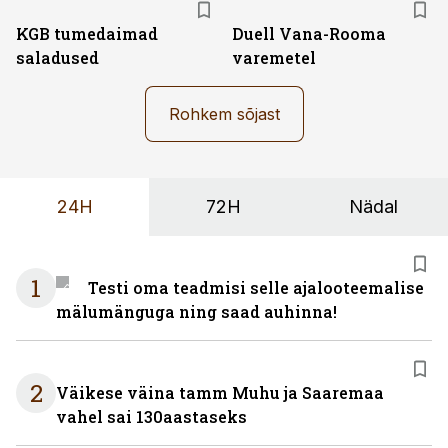
KGB tumedaimad
Duell Vana-Rooma
saladused
varemetel
Rohkem sõjast
24H
72H
Nädal
1
Testi oma teadmisi selle ajalooteemalise
mälumänguga ning saad auhinna!
2
Väikese väina tamm Muhu ja Saaremaa
vahel sai 130aastaseks