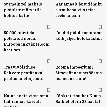
Surmaingel maksis
Karjamaalt leitud imiku
pisitütre mõrvarile
surnukeha viis teise
kohtus kätte
beebi laibani
50 000 tuleriidal
Juudid pidid kustutama
põletatud nõida:
kõik jäljed holokaustist
Euroopa inkvisitsiooni
keerises
Traavivõistluse
Rooma impeeriumi
Rakvere peatänaval
õitsev õnnetusetööstus:
peatas tuletõrjeauto
ma nean su ära!
Naine andis vitsa oma
Jõhkrat timukat Klaus
tädirannas käivale
Barbiet otsiti 38 aastat