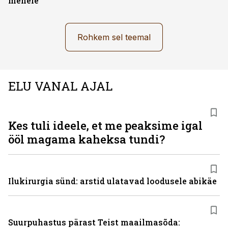
mehele
Rohkem sel teemal
ELU VANAL AJAL
Kes tuli ideele, et me peaksime igal
ööl magama kaheksa tundi?
Ilukirurgia sünd: arstid ulatavad loodusele abikäe
Suurpuhastus pärast Teist maailmasõda: