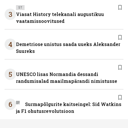
ST
3
Viasat History telekanali augustikuu
vaatamissoovitused
4
Demetriose unistus saada uueks Aleksander
Suureks
5
UNESCO lisas Normandia dessandi
randumisalad maailmapärandi nimistusse
6
Surmapõlgurite kaitseingel: Sid Watkins
ja F1 ohutusrevolutsioon