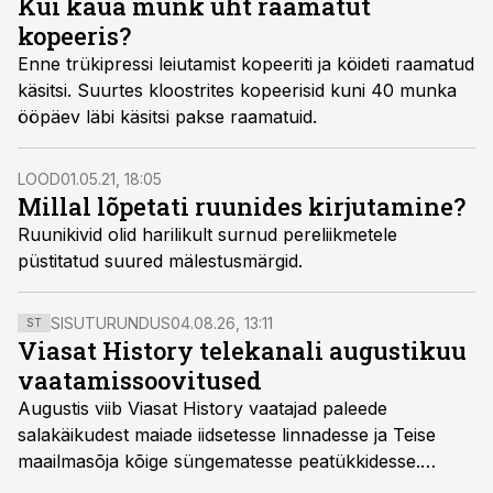
Kui kaua munk üht raamatut
kopeeris?
Enne trükipressi leiutamist kopeeriti ja köideti raamatud
käsitsi. Suurtes kloostrites kopeerisid kuni 40 munka
ööpäev läbi käsitsi pakse raamatuid.
LOOD
01.05.21, 18:05
Millal lõpetati ruunides kirjutamine?
Ruunikivid olid harilikult surnud pereliikmetele
püstitatud suured mälestusmärgid.
SISUTURUNDUS
04.08.26, 13:11
ST
Viasat History telekanali augustikuu
vaatamissoovitused
Augustis viib Viasat History vaatajad paleede
salakäikudest maiade iidsetesse linnadesse ja Teise
maailmasõja kõige süngematesse peatükkidesse.
Kuninglike dünastiate intriigid, värsked arheoloogilised