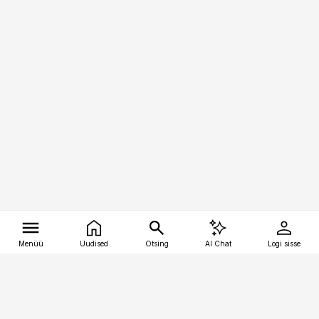
Menüü
Uudised
Otsing
AI Chat
Logi sisse
Vana-Lõuna 39/1, 19094 Tallinn