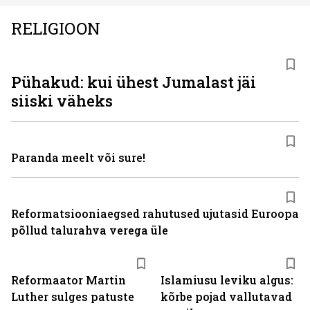
RELIGIOON
Pühakud: kui ühest Jumalast jäi
siiski väheks
Paranda meelt või sure!
Reformatsiooniaegsed rahutused ujutasid Euroopa
põllud talurahva verega üle
Reformaator Martin
Islamiusu leviku algus:
Luther sulges patuste
kõrbe pojad vallutavad