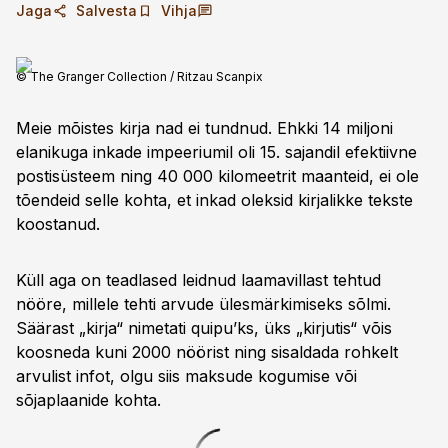
Jaga
Salvesta
Vihja
© The Granger Collection / Ritzau Scanpix
Meie mõistes kirja nad ei tundnud. Ehkki 14 miljoni
elanikuga inkade impeeriumil oli 15. sajandil efektiivne
postisüsteem ning 40 000 kilo­meetrit maanteid, ei ole
tõendeid selle kohta, et inkad oleksid kirjalikke tekste
koostanud.
Küll aga on teadlased leidnud laama­villast tehtud
nööre, millele tehti arvude ülesmärkimiseks sõlmi.
Säärast „kirja“ nimetati quipu’ks, üks „kirjutis“ võis
koosneda kuni 2000 nöörist ning sisaldada rohkelt
arvulist infot, olgu siis maksude kogumise või
sõjaplaanide kohta.