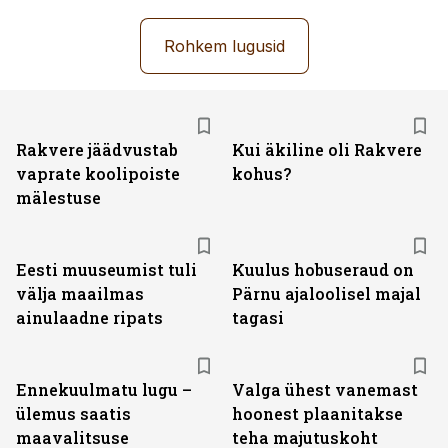
Rohkem lugusid
Rakvere jäädvustab
Kui äkiline oli Rakvere
vaprate koolipoiste
kohus?
mälestuse
Eesti muuseumist tuli
Kuulus hobuseraud on
välja maailmas
Pärnu ajaloolisel majal
ainulaadne ripats
tagasi
Ennekuulmatu lugu –
Valga ühest vanemast
ülemus saatis
hoonest plaanitakse
maavalitsuse
teha majutuskoht