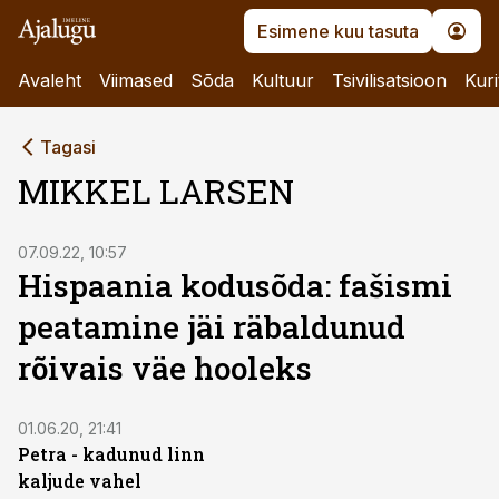
Esimene kuu tasuta
Avaleht
Viimased
Sõda
Kultuur
Tsivilisatsioon
Kuri
Tagasi
MIKKEL LARSEN
07.09.22, 10:57
Hispaania kodusõda: fašismi
peatamine jäi räbaldunud
rõivais väe hooleks
01.06.20, 21:41
Petra - kadunud linn
kaljude vahel