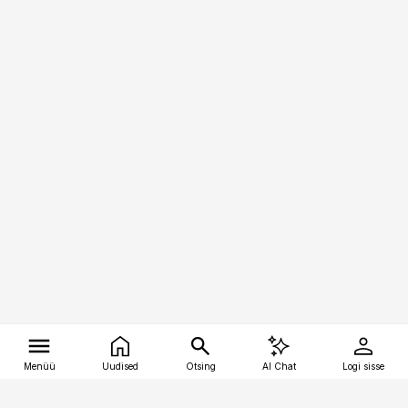
Menüü
Uudised
Otsing
AI Chat
Logi sisse