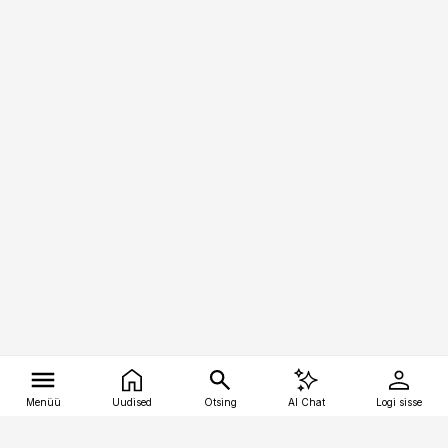
Menüü
Uudised
Otsing
AI Chat
Logi sisse