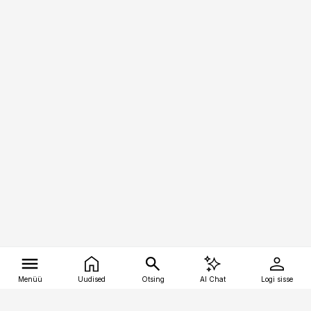
Menüü
Uudised
Otsing
AI Chat
Logi sisse