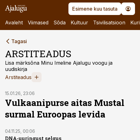
Esimene kuu tasuta
Avaleht
Viimased
Sõda
Kultuur
Tsivilisatsioon
Kuri
Tagasi
ARSTITEADUS
Lisa märksõna Minu Imeline Ajalugu voogu ja
uudiskirja
Arstiteadus
15.01.26, 23:06
Vulkaanipurse aitas Mustal
surmal Euroopas levida
04.11.25, 00:06
DNA-uuringust selgus