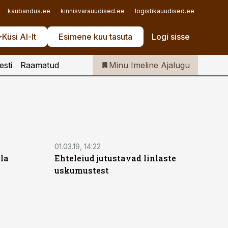
Iseteenindus
kaubandus.ee
kinnisvarauudised.ee
logistikauudised.ee
mu.ee
Telli Imeline Ajalugu
Küsi AI-lt
Esimene kuu tasuta
Logi sisse
esti
Raamatud
Minu Imeline Ajalugu
01.03.19, 14:22
lla
Ehteleiud jutustavad linlaste
uskumustest