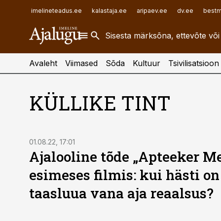
ehitusuudised.ee
raamatupidaja.ee
imelineteadus.ee
kalastaja.ee
aripaev.ee
dv.ee
bestm
finantsuudised.ee
toostusuudised.ee
aritehnoloogia.ee
Avaleht
Viimased
Sõda
Kultuur
Tsivilisatsioon
KÜLLIKE TINT
01.08.22, 17:01
Ajalooline tõde „Apteeker Me
esimeses filmis: kui hästi o
taasluua vana aja reaalsus?