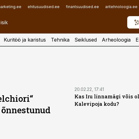
arketing.ee
ehitusuudised.ee
finantsuudised.ee
aritehnoloogia.ee
Kuritöö ja karistus
Tehnika
Seiklused
Arheoloogia
E
20.02.22, 17:41
lchiori“
Kas Iru linnamägi võis o
Kalevipoja kodu?
n õnnestunud