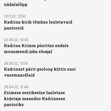
nädalalõpp
22.11.22, 12:50
Kadrina kirik tõmbas luuletavaid
pastoreid
02.09.22, 14:05
Kadrina Krimm püstitas endale
monumendi juba eluajal
28.06.22, 13:35
Kadrinast pärit geoloog küttis uusi
vasemaardlaid
28.04.22, 12:48
Esimese eestikeelse luuletuse
kirjutaja maandus Kadrinasse
pastoriks