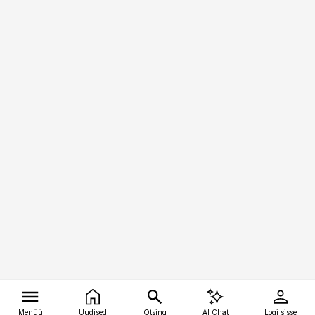
Menüü
Uudised
Otsing
AI Chat
Logi sisse