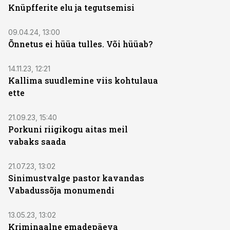
Knüpfferite elu ja tegutsemisi
09.04.24, 13:00
Õnnetus ei hüüa tulles. Või hüüab?
14.11.23, 12:21
Kallima suudlemine viis kohtulaua
ette
21.09.23, 15:40
Porkuni riigikogu aitas meil
vabaks saada
21.07.23, 13:02
Sinimustvalge pastor kavandas
Vabadussõja monumendi
13.05.23, 13:02
Kriminaalne emadepäeva