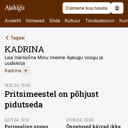
Esimene kuu tasuta
Avaleht
Viimased
Sõda
Kultuur
Tsivilisatsioon
Kuri
Tagasi
KADRINA
Lisa märksõna Minu Imeline Ajalugu voogu ja
uudiskirja
Kadrina
14.12.24, 13:00
Pritsimeestel on põhjust
pidutseda
02.11.24, 13:13
21.09.24, 13:00
Poripealinn uppus
Õnnetused käivad ikka