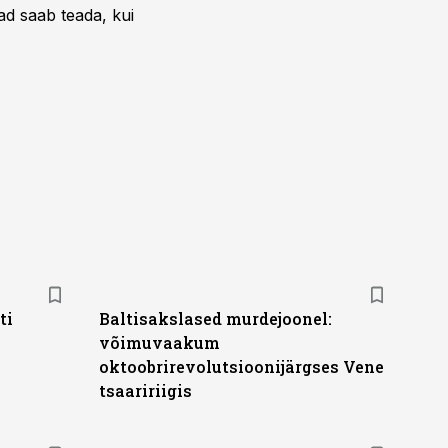
ead saab teada, kui
ti
Baltisakslased murdejoonel:
võimuvaakum
oktoobrirevolutsioonijärgses Vene
tsaaririigis