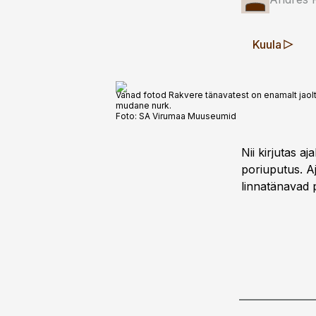
Kuula
Vanad fotod Rakvere tänavatest on enamalt jaolt ik
mudane nurk.
Foto:
SA Virumaa Muuseumid
Nii kirjutas a
poriuputus. A
linnatänavad p