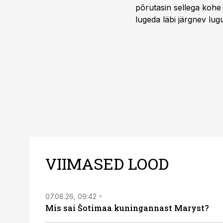
põrutasin sellega kohe 
lugeda läbi järgnev lug
VIIMASED LOOD
07.08.26, 09:42
Mis sai Šotimaa kuningannast Maryst?