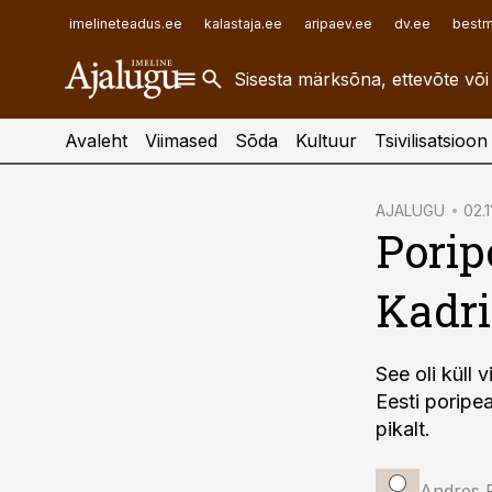
ehitusuudised.ee
raamatupidaja.ee
imelineteadus.ee
kalastaja.ee
aripaev.ee
dv.ee
bestm
finantsuudised.ee
toostusuudised.ee
aritehnoloogia.ee
Avaleht
Viimased
Sõda
Kultuur
Tsivilisatsioon
cebook
AJALUGU
02.1
Porip
Twitter)
kedIn
Kadri
ail
k
See oli küll
Eesti poripea
pikalt.
Andres 