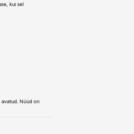
se, kui sel
a avatud. Nüüd on