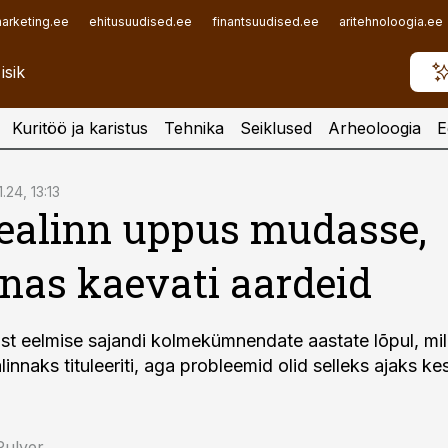
arketing.ee
ehitusuudised.ee
finantsuudised.ee
aritehnoloogia.ee
Kuritöö ja karistus
Tehnika
Seiklused
Arheoloogia
E
1.24, 13:13
ealinn uppus mudasse,
nas kaevati aardeid
 vist eelmise sajandi kolmekümnendate aastate lõpul, mi
linnaks tituleeriti, aga probleemid olid selleks ajaks k
Pulver