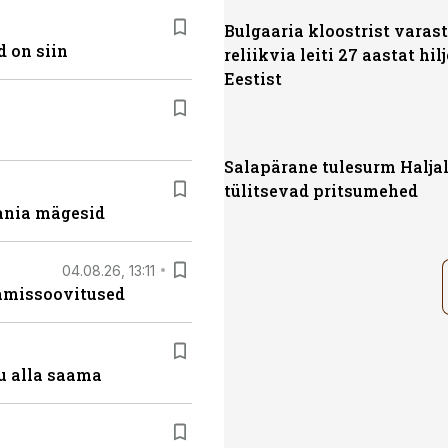
Bulgaaria kloostrist varas
 on siin
reliikvia leiti 27 aastat hil
Eestist
Salapärane tulesurm Haljal
tülitsevad pritsumehed
ania mägesid
04.08.26, 13:11
tamissoovitused
u alla saama