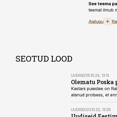
See teema pa
teemal ilmub m
Ajalugu
Ra
SEOTUD LOOD
UUDISED
15.10.24, 13:13
Olematu Poska p
Kastani puiestee on Ra
alanud protsess, et en
UUDISED
23.10.22, 13:26
Uudiseid Eestim