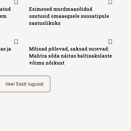
tatud
Esimesed murdmaasõidud
jem
osutusid omaaegsele suusatipule
saatuslikuks
as ja
Mõisad põlevad, saksad surevad:
Mahtra sõda näitas baltisakslaste
võimu nõrkust
Veel Eesti lugusid