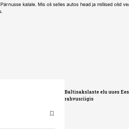
Pärnusse kalale. Mis oli selles autos head ja millised olid v
u.
Baltisakslaste elu uues Ees
rahvusriigis