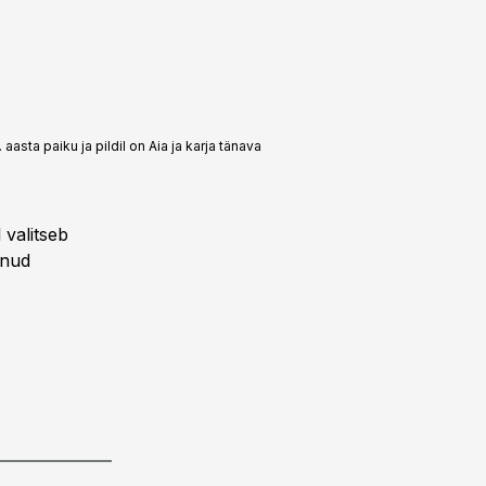
asta paiku ja pildil on Aia ja karja tänava
 valitseb
tnud