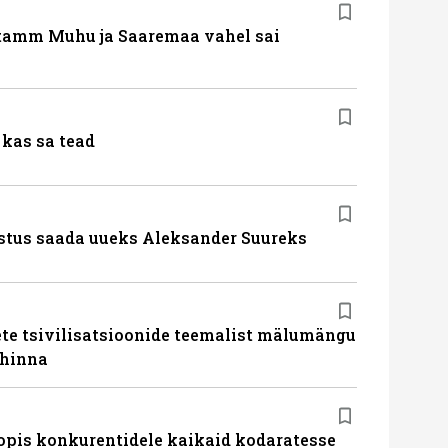
tamm Muhu ja Saaremaa vahel sai
kas sa tead
stus saada uueks Aleksander Suureks
te tsivilisatsioonide teemalist mälumängu
uhinna
pis konkurentidele kaikaid kodaratesse