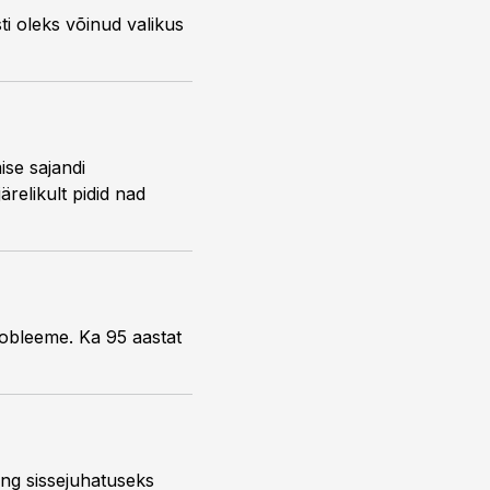
ti oleks võinud valikus
ise sajandi
relikult pidid nad
robleeme. Ka 95 aastat
ng sissejuhatuseks