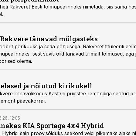
taheti Rakveret Eesti tolmupealinnaks nimetada, siis sama häs
l.
 Rakvere tänavad mülgasteks
brit porikuuks ja seda põhjusega. Rakveret tituleeriti eelm
ealinnaks, sest suviti olid tänavad ülimalt tolmused, aga jä
 porised olema.
elased ja nõiutud kirikukell
kvere linnavolikogus Kastani puiestee remondiga seotud p
 remont päevakorral.
6.26, 12:05
mekas KIA Sportage 4x4 Hybrid
ybridi sain proovisõiduks seekord veidi pikemaks ajaks ni