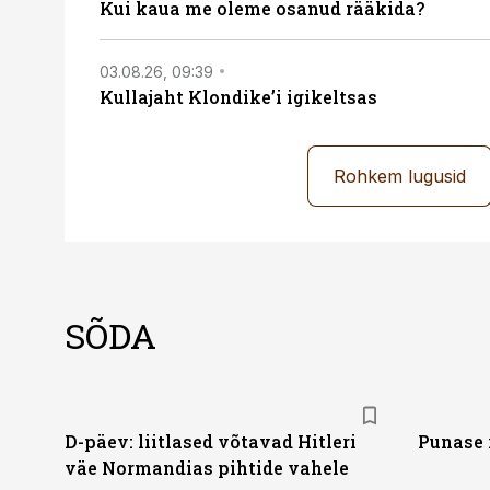
Kui kaua me oleme osanud rääkida?
03.08.26, 09:39
Kullajaht Klondike’i igikeltsas
Rohkem lugusid
SÕDA
D-päev: liitlased võtavad Hitleri
Punase 
väe Normandias pihtide vahele