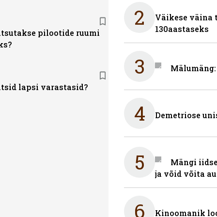
2
Väikese väina 
130aastaseks
tsutakse pilootide ruumi
ks?
3
Mälumäng: 
tsid lapsi varastasid?
4
Demetriose uni
5
Mängi iidse
ja võid võita a
6
Kinoomanik loo