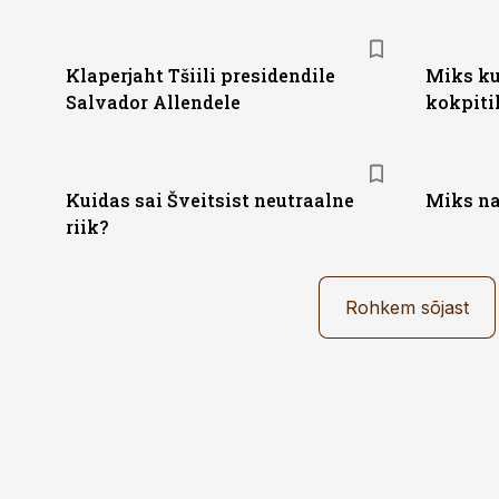
Klaperjaht Tšiili presidendile
Miks ku
Salvador Allendele
kokpiti
Kuidas sai Šveitsist neutraalne
Miks na
riik?
Rohkem sõjast