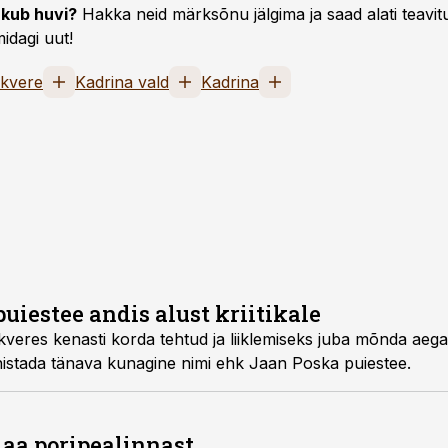
kub huvi?
Hakka neid märksõnu jälgima ja saad alati teavitu
idagi uut!
kvere
Kadrina vald
Kadrina
uiestee andis alust kriitikale
kveres kenasti korda tehtud ja liiklemiseks juba mõnda aeg
nistada tänava kunagine nimi ehk Jaan Poska puiestee.
aa poripealinnast