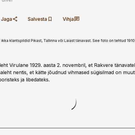
Jaga
Salvesta
Vihja
ka klantspildid Pikast, Tallinna või Laiast tänavast. See foto on tehtud 1910. a
jaleht Virulane 1929. aasta 2. novembril, et Rakvere tänavatel
jaleht nentis, et kätte jõudnud vihmased sügisilmad on muu
oristeks ja libedateks.