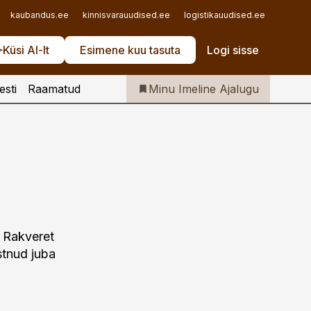
Iseteenindus
kaubandus.ee
kinnisvarauudised.ee
logistikauudised.ee
mu.ee
Telli Imeline Ajalugu
Küsi AI-lt
Esimene kuu tasuta
Logi sisse
esti
Raamatud
Minu Imeline Ajalugu
l Rakveret
estnud juba