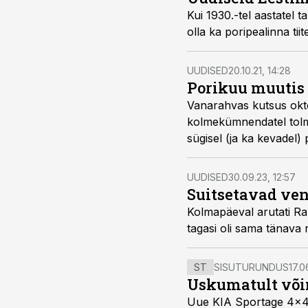
Kui 1930.-tel aastatel 
olla ka poripealinna tiite
UUDISED
20.10.21, 14:28
Porikuu muutis
Vanarahvas kutsus oktoo
kolmekümnendatel tolmup
sügisel (ja ka kevadel)
UUDISED
30.09.23, 12:57
Suitsetavad ven
Kolmapäeval arutati Ra
tagasi oli sama tänava
ST
SISUTURUNDUS
17.0
Uskumatult või
Uue KIA Sportage 4x4 H