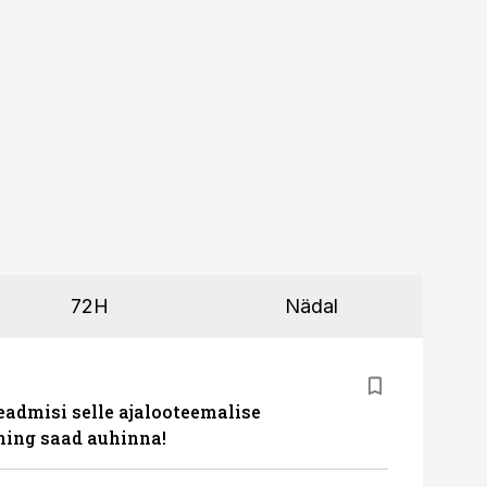
72H
Nädal
eadmisi selle ajalooteemalise
ing saad auhinna!