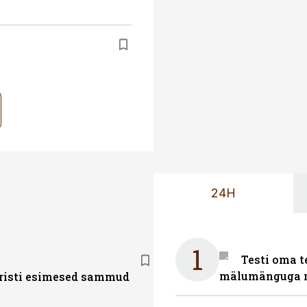
24H
1
Testi oma t
mälumänguga n
risti esimesed sammud