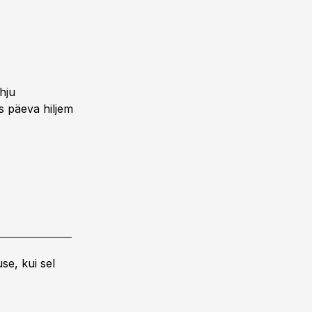
hju
ks päeva hiljem
se, kui sel