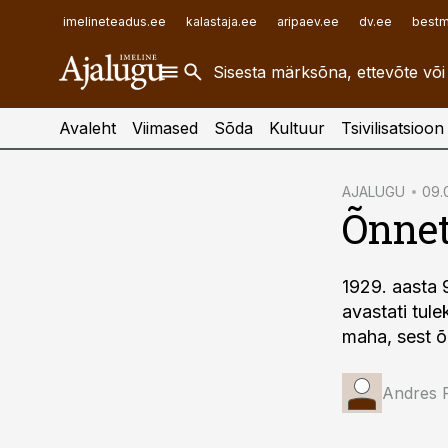
ehitusuudised.ee
raamatupidaja.ee
imelineteadus.ee
kalastaja.ee
aripaev.ee
dv.ee
bestm
finantsuudised.ee
toostusuudised.ee
aritehnoloogia.ee
Avaleht
Viimased
Sõda
Kultuur
Tsivilisatsioon
cebook
AJALUGU
09.
Õnnet
Twitter)
kedIn
1929. aasta 9
ail
avastati tul
k
maha, sest õn
Andres 