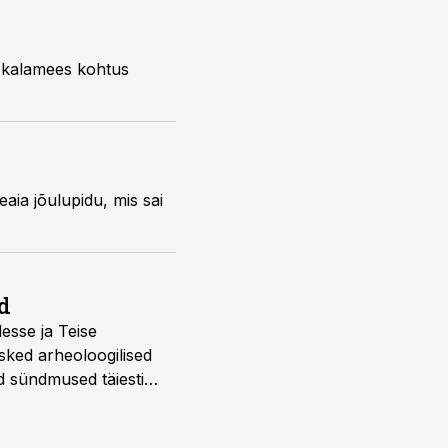
d kalamees kohtus
eaia jõulupidu, mis sai
d
desse ja Teise
sked arheoloogilised
d sündmused täiesti
u. Tutvu telekavaga: