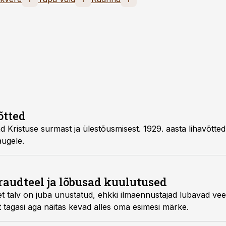
õtted
 Kristuse surmast ja ülestõusmisest. 1929. aasta lihavõtted 
augele.
raudteel ja lõbusad kuulutused
 talv on juba unustatud, ehkki ilmaennustajad lubavad veel 
 tagasi aga näitas kevad alles oma esimesi märke.