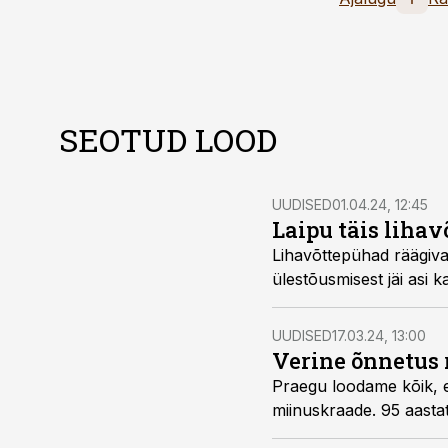
SEOTUD LOOD
UUDISED
01.04.24, 12:45
Laipu täis lihav
Lihavõttepühad räägivad
ülestõusmisest jäi asi k
UUDISED
17.03.24, 13:00
Verine õnnetus 
Praegu loodame kõik, et
miinuskraade. 95 aastat