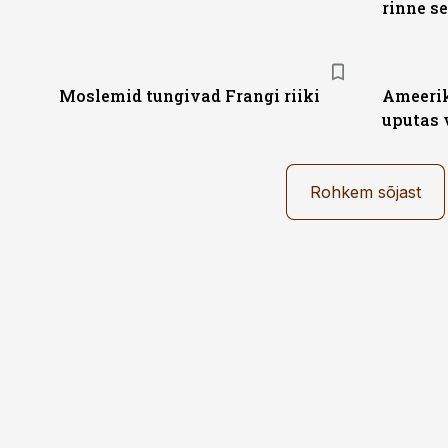
rinne se
Moslemid tungivad Frangi riiki
Ameerik
uputas 
Rohkem sõjast