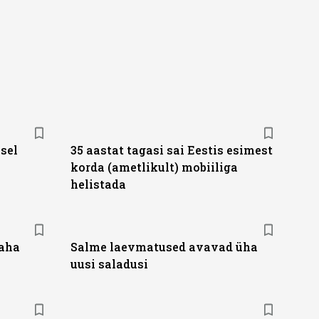
sel
35 aastat tagasi sai Eestis esimest
korda (ametlikult) mobiiliga
helistada
maha
Salme laevmatused avavad üha
uusi saladusi