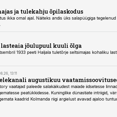
ajas ja tulekahju õpilaskodus
htus ikka omal ajal. Näiteks andis üks salapüügiga tegelenu
.
lasteaia jõulupuul kuuli õlga
tsembril 1933 peeti Haljala tuletõrje seltsimajas kohaliku last
8.26, 13:11
telekanali augustikuu vaatamissoovituse
story vaatajad paleede salakäikudest maiade iidsetesse linna
matesse peatükkidesse. Kuninglike dünastiate intriigid, vär
gemata kaadrid Kolmanda riigi argielust avavad ajaloo tuntu
sat History on saadaval kõikide Eesti teleoperaatorite kaud