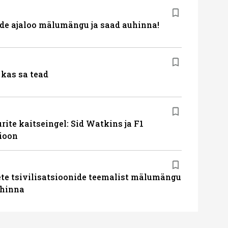
de ajaloo mälumängu ja saad auhinna!
kas sa tead
ite kaitseingel: Sid Watkins ja F1
ioon
te tsivilisatsioonide teemalist mälumängu
uhinna