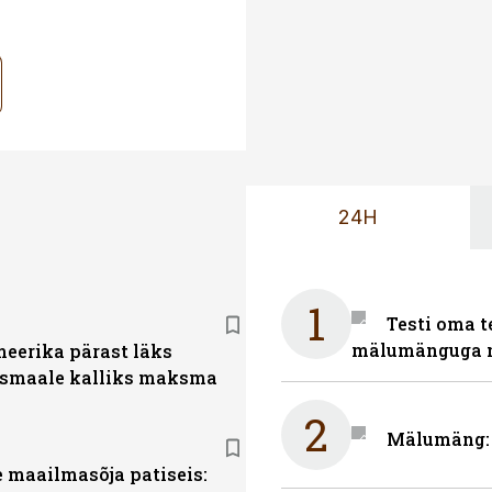
24H
1
Testi oma t
mälumänguga n
eerika pärast läks
smaale kalliks maksma
2
Mälumäng: m
 maailmasõja patiseis: