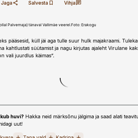
Jaga
Salvesta
Vihja
al Palvemaja) tänaval Vallimäe veerel.
Foto:
Erakogu
ks pääsesid, küll jäi aga tulle suur hulk majakraami. Tuleka
 kahtlustati süütamist ja nagu kirjutas ajaleht Virulane ka
on vali juurdlus käimas“.
kub huvi?
Hakka neid märksõnu jälgima ja saad alati teavitu
idagi uut!
kvere
Tapa vald
Kadrina