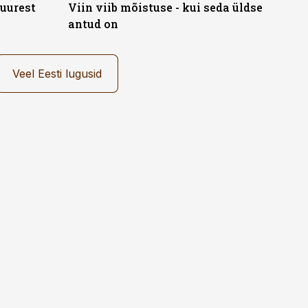
juurest
Viin viib mõistuse - kui seda üldse
antud on
Veel Eesti lugusid