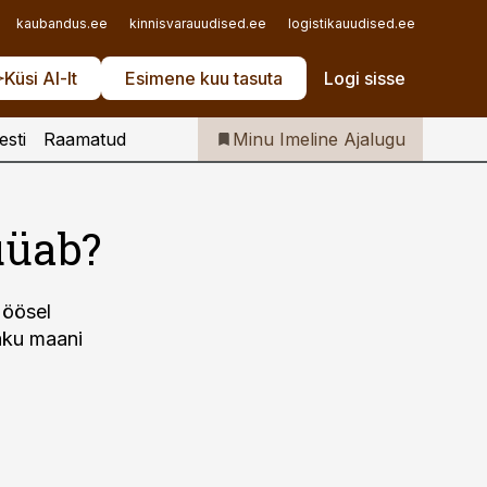
Iseteenindus
kaubandus.ee
kinnisvarauudised.ee
logistikauudised.ee
mu.ee
Telli Imeline Ajalugu
Küsi AI-lt
Esimene kuu tasuta
Logi sisse
esti
Raamatud
Minu Imeline Ajalugu
üüab?
 öösel
raku maani