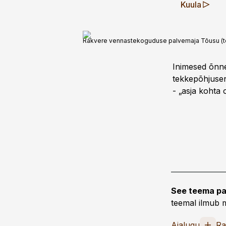
Kuula
Rakvere vennastekoguduse palvemaja Tõusu (toll
Inimesed õnne
tekkepõhjusena
- „asja kohta 
See teema pa
teemal ilmub m
Ajalugu
Ra