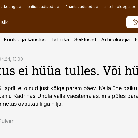
arketing.ee
ehitusuudised.ee
finantsuudised.ee
aritehnoloogia.ee
Kuritöö ja karistus
Tehnika
Seiklused
Arheoloogia
E
04.24, 13:00
us ei hüüa tulles. Või h
. aprill ei olnud just kõige parem päev. Kella ühe paiku
ekahju Kadrinas Undla valla vaestemajas, mis põles pa
netus avastati liiga hilja.
Pulver