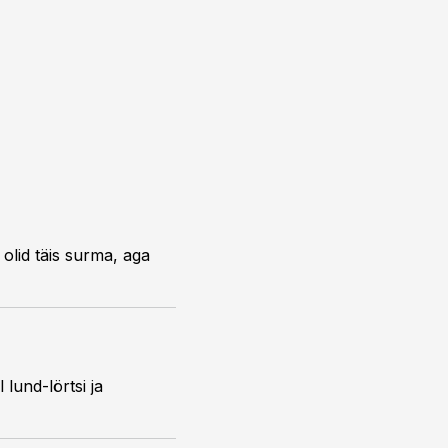
olid täis surma, aga
lund-lörtsi ja