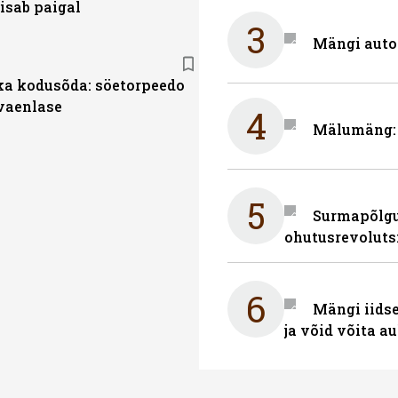
isab paigal
3
Mängi auto
a kodusõda: söetorpeedo
vaenlase
4
Mälumäng: 
5
Surmapõlgur
ohutusrevoluts
6
Mängi iidse
ja võid võita a