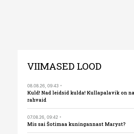
VIIMASED LOOD
08.08.26, 09:43
Kuld! Nad leidsid kulda! Kullapalavik on n
rahvaid
07.08.26, 09:42
Mis sai Šotimaa kuningannast Maryst?