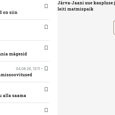
Järva-Jaani uue kaupluse 
leiti matmispaik
 on siin
ania mägesid
04.08.26, 13:11
tamissoovitused
u alla saama