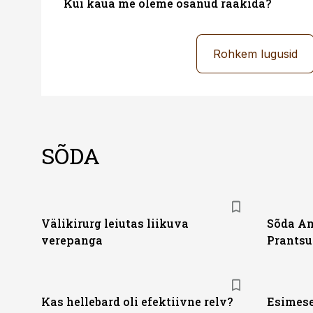
Kui kaua me oleme osanud rääkida?
Rohkem lugusid
SÕDA
Välikirurg leiutas liikuva
Sõda Am
verepanga
Prantsu
Kas hellebard oli efektiivne relv?
Esimese