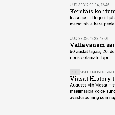
UUDISED
12.03.24, 12:45
Keretäis kohtum
Igasuguseid lugusid ju
metsavahile kere peale
UUDISED
20.12.23, 13:01
Vallavanem sai 
90 aastat tagasi, 20. de
üpris ootamatu lõpu.
ST
SISUTURUNDUS
04.0
Viasat History 
Augustis viib Viasat Hi
maailmasõja kõige sünge
avastused ning seni nä
uuest vaatenurgast. Via
viasathistory.eu/ee