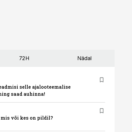
72H
Nädal
eadmisi selle ajalooteemalise
ing saad auhinna!
is või kes on pildil?