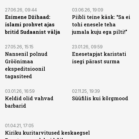
27.06.26, 09:44
03.06.26, 19:09
Esimene Džihaad:
Piibli teine käsk: “Sa ei
islami prohvet ajas
tohi enesele teha
britid Sudaanist välja
jumala kuju ega pilti!”
27.05.26, 15:15
23.01.26, 09:59
Nansenil polnud
Enesetapjat karistati
Gröönimaa
isegi pärast surma
ekspeditsioonil
tagasiteed
03.01.26, 16:59
02.11.25, 19:39
Keldid olid vahvad
Süüfilis kui kõrgmood
barbarid
01.04.21, 17:05
Kiriku kuritarvitused keskaegsel