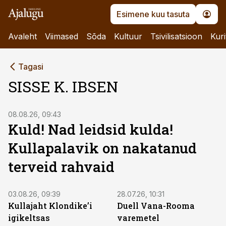
Esimene kuu tasuta
Avaleht
Viimased
Sõda
Kultuur
Tsivilisatsioon
Kuri
Tagasi
SISSE K. IBSEN
08.08.26, 09:43
Kuld! Nad leidsid kulda!
Kullapalavik on nakatanud
terveid rahvaid
03.08.26, 09:39
28.07.26, 10:31
Kullajaht Klondike’i
Duell Vana-Rooma
igikeltsas
varemetel