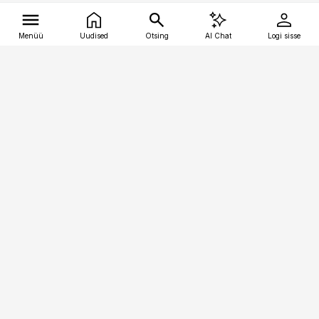
Menüü
Uudised
Otsing
AI Chat
Logi sisse
Vana-Lõuna 39/1, 19094 Tallinn
(+372) 667 0111
tellimiskeskus@aripaev.ee
Telli Imeline Ajalugu
Uudiskiri
Reklaam
Firmast
Sisu kasutamisõigused
Ajakirjaniku
eetikakoodeks
Üldtingimused
Privaatsustingimused
Küpsiste poliitika
KKK
Eesti Meediaettevõtete
Eelistuste haldamine