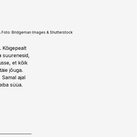
.
Foto:
Bridgeman Images & Shutterstock
. Kõigepealt
 ­suurenesid,
sse, et kõik
äie jõuga.
. Samal ajal
eiba süüa.