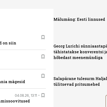
Mälumäng: Eesti linnused
 on siin
Georg Lurichi sünniaastap
tähistatakse konverentsi j
hõbedast meenemündiga
Salapärane tulesurm Haljal
ania mägesid
tülitsevad pritsumehed
04.08.26, 13:11
tamissoovitused