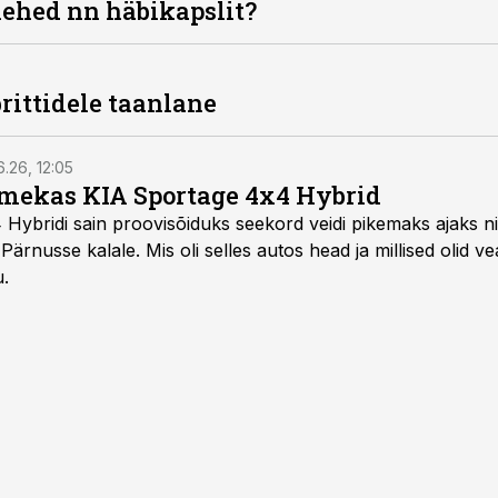
ehed nn häbikapslit?
brittidele taanlane
6.26, 12:05
mekas KIA Sportage 4x4 Hybrid
ybridi sain proovisõiduks seekord veidi pikemaks ajaks ni
Pärnusse kalale. Mis oli selles autos head ja millised olid v
u.