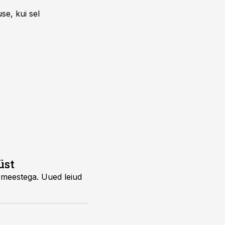
se, kui sel
üst
emeestega. Uued leiud