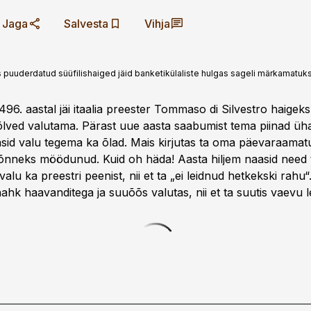
Jaga
Salvesta
Vihja
s puuderdatud süüfilishaiged jäid banketikülaliste hulgas ­sageli märkamatuks
496. aastal jäi itaalia preester Tommaso di Silvestro haigeks
põlved valutama. Pärast uue aasta saabumist tema piinad üha
kasid valu tegema ka õlad. Mais kirjutas ta oma päevaraamatu
nneks möödunud. Kuid oh häda! Aasta hiljem naasid need t
alu ka preestri peenist, nii et ta „ei leidnud hetkekski rahu“
ahk haavanditega ja suuõõs valutas, nii et ta suutis vaevu l