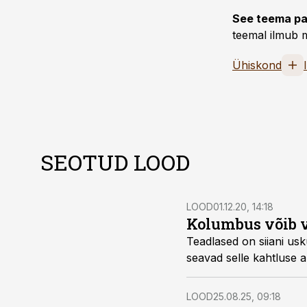
See teema pa
teemal ilmub m
Ühiskond
SEOTUD LOOD
LOOD
01.12.20, 14:18
Kolumbus võib v
Teadlased on siiani u
seavad selle kahtluse al
LOOD
25.08.25, 09:18