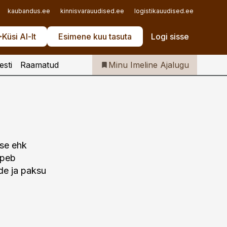
Iseteenindus
kaubandus.ee
kinnisvarauudised.ee
logistikauudised.ee
mu.ee
Telli Imeline Ajalugu
Küsi AI-lt
Esimene kuu tasuta
Logi sisse
esti
Raamatud
Minu Imeline Ajalugu
use ehk
õpeb
ide ja paksu