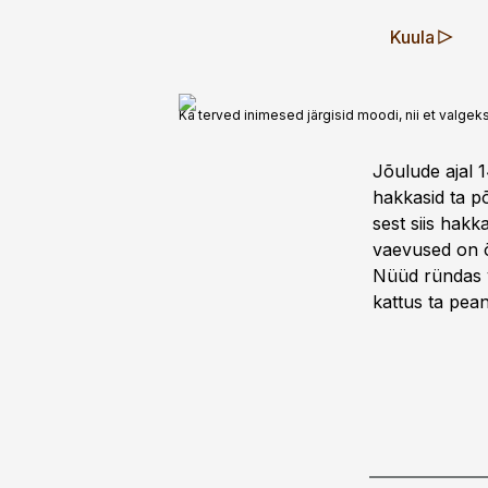
Kuula
Ka terved inimesed järgisid moodi, nii et valgek
Jõulude ajal 1
hakkasid ­ta 
sest siis hak
vaevused on õ
Nüüd ründas ­v
kattus ta pean