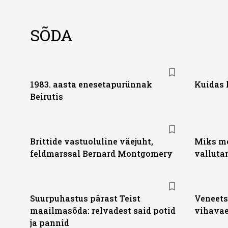
SÕDA
1983. aasta enesetapurünnak
Kuidas 
Beirutis
Brittide vastuoluline väejuht,
Miks mo
feldmarssal Bernard Montgomery
valluta
Suurpuhastus pärast Teist
Veneets
maailmasõda: relvadest said potid
vihavae
ja pannid