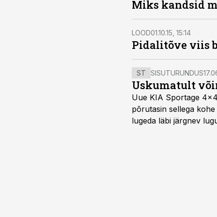
Miks kandsid m
LOOD
01.10.15, 15:14
Pidalitõve viis 
ST
SISUTURUNDUS
17.0
Uskumatult või
Uue KIA Sportage 4x4 H
põrutasin sellega kohe 
lugeda läbi järgnev lug