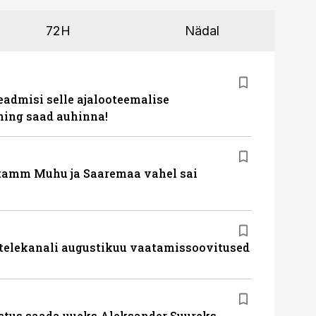
72H
Nädal
eadmisi selle ajalooteemalise
ing saad auhinna!
tamm Muhu ja Saaremaa vahel sai
 telekanali augustikuu vaatamissoovitused
stus saada uueks Aleksander Suureks