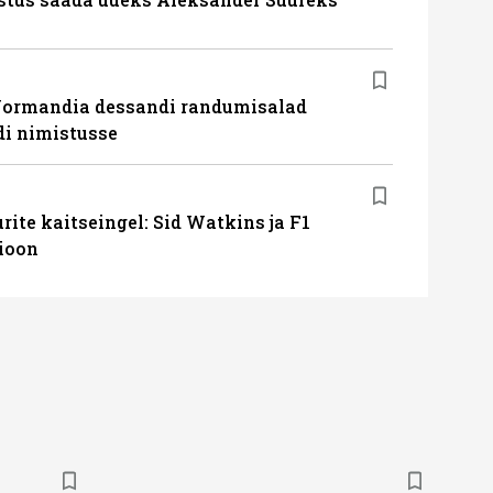
Normandia dessandi randumisalad
i nimistusse
ite kaitseingel: Sid Watkins ja F1
ioon