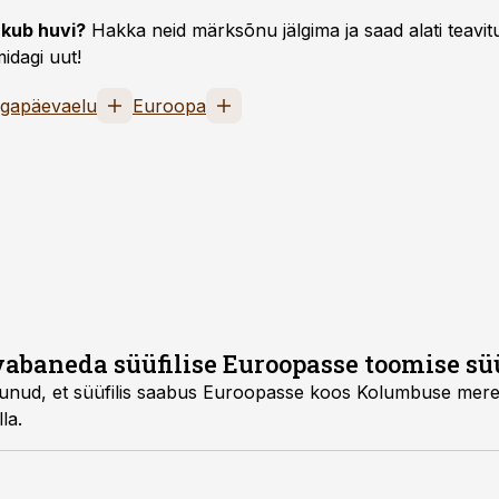
kub huvi?
Hakka neid märksõnu jälgima ja saad alati teavitu
idagi uut!
Igapäevaelu
Euroopa
abaneda süüfilise Euroopasse toomise sü
skunud, et süüfilis saabus Euroopasse koos Kolumbuse mer
la.