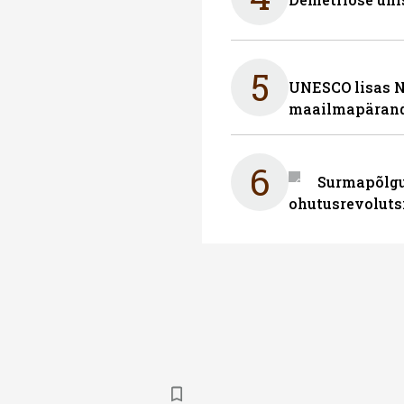
5
UNESCO lisas 
maailmapärand
6
Surmapõlgur
ohutusrevoluts