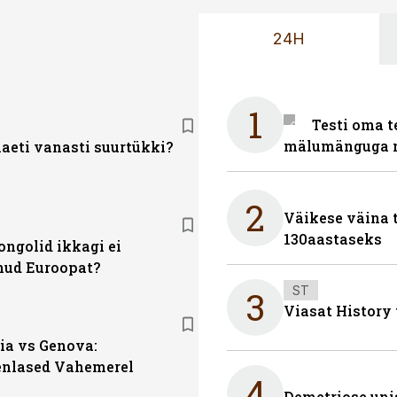
24H
1
Testi oma t
mälumänguga n
laeti vanasti suurtükki?
2
Väikese väina 
130aastaseks
ngolid ikkagi ei
nud Euroopat?
ST
3
Viasat History
ia vs Genova:
nlased Vahemerel
4
Demetriose uni