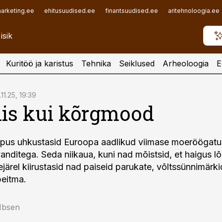
arketing.ee
ehitusuudised.ee
finantsuudised.ee
aritehnoloogia.ee
Kuritöö ja karistus
Tehnika
Seiklused
Arheoloogia
E
.11.25, 19:39
lis kui kõrgmood
lõpus uhkustasid Euroopa aadlikud viimase moe­röögat
vanditega. Seda niikaua, kuni nad mõistsid, et haigus l
järel kiirustasid nad paiseid parukate, võlts­sünnimärk
peitma.
 Ibsen