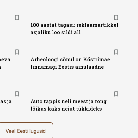
100 aastat tagasi: reklaamartikkel
asjaliku loo sildi all
äeva
Arheoloogi sõnul on Köstrimäe
a
linnamägi Eestis ainulaadne
as ja
Auto tappis neli meest ja rong
lõikas kaks neiut tükkideks
Veel Eesti lugusid