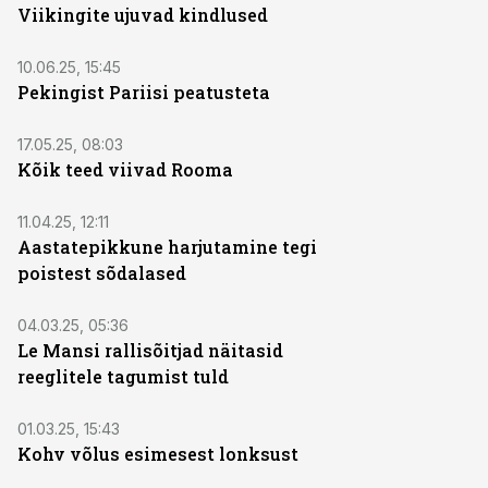
Viikingite ujuvad kindlused
10.06.25, 15:45
Pekingist Pariisi peatusteta
17.05.25, 08:03
Kõik teed viivad Rooma
11.04.25, 12:11
Aastatepikkune harjutamine tegi
poistest sõdalased
04.03.25, 05:36
Le Mansi rallisõitjad näitasid
reeglitele tagumist tuld
01.03.25, 15:43
Kohv võlus esimesest lonksust