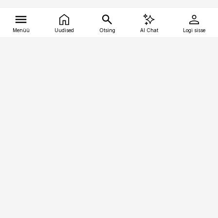
Menüü
Uudised
Otsing
AI Chat
Logi sisse
Vana-Lõuna 39/1, 19094 Tallinn
(+372) 667 0111
tellimiskeskus@aripaev.ee
Telli Imeline Ajalugu
Uudiskiri
Reklaam
Firmast
Sisu kasutamisõigused
Ajakirjaniku
eetikakoodeks
Üldtingimused
Privaatsustingimused
Küpsiste poliitika
KKK
Eesti Meediaettevõtete
Eelistuste haldamine