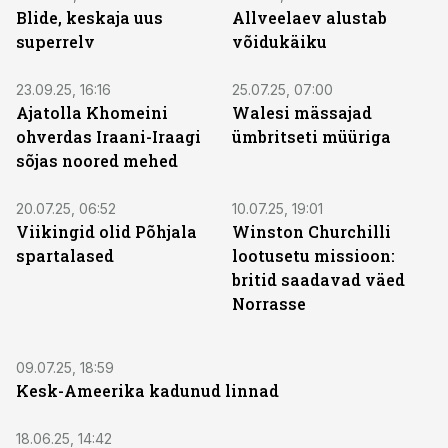
Blide, keskaja uus
Allveelaev alustab
superrelv
võidukäiku
23.09.25, 16:16
25.07.25, 07:00
Ajatolla Khomeini
Walesi mässajad
ohverdas Iraani-Iraagi
ümbritseti müüriga
sõjas noored mehed
20.07.25, 06:52
10.07.25, 19:01
Viikingid olid Põhjala
Winston Churchilli
spartalased
lootusetu missioon:
britid saadavad väed
Norrasse
09.07.25, 18:59
Kesk-Ameerika kadunud linnad
18.06.25, 14:42