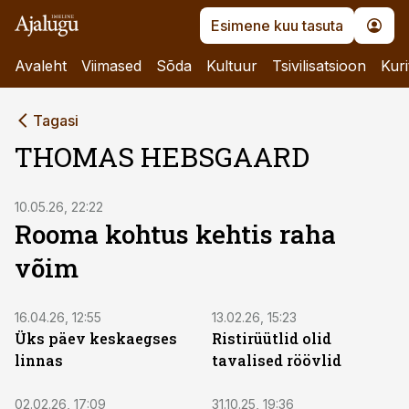
Esimene kuu tasuta
Avaleht
Viimased
Sõda
Kultuur
Tsivilisatsioon
Kuri
Tagasi
THOMAS HEBSGAARD
10.05.26, 22:22
Rooma kohtus kehtis raha
võim
16.04.26, 12:55
13.02.26, 15:23
Üks päev keskaegses
Ristirüütlid olid
linnas
tavalised röövlid
02.02.26, 17:09
31.10.25, 19:36