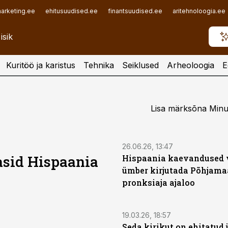
arketing.ee
ehitusuudised.ee
finantsuudised.ee
aritehnoloogia.ee
Kuritöö ja karistus
Tehnika
Seiklused
Arheoloogia
E
Lisa märksõna Minu 
26.06.26, 13:47
asid Hispaania
Hispaania kaevandused 
ümber kirjutada Põhjama
pronksiaja ajaloo
19.03.26, 18:57
Seda kirikut on ehitatud 