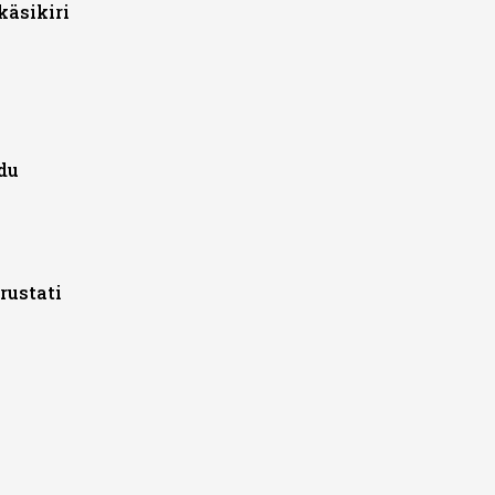
käsikiri
du
rustati