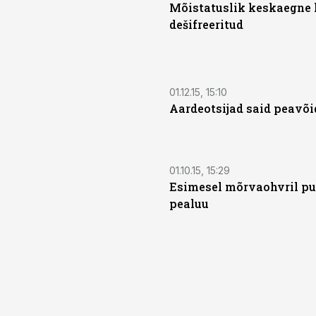
Mõistatuslik keskaegne 
dešifreeritud
01.12.15, 15:10
Aardeotsijad said peavõi
01.10.15, 15:29
Esimesel mõrvaohvril pu
pealuu