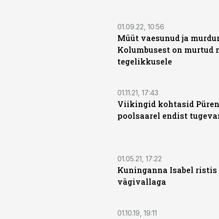
01.09.22, 10:56
Müüt vaesunud ja murdu
Kolumbusest on murtud n
tegelikkusele
01.11.21, 17:43
Viikingid kohtasid Püre
poolsaarel endist tugev
01.05.21, 17:22
Kuninganna Isabel ristis
vägivallaga
01.10.19, 19:11