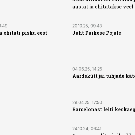
aastat ja ehitatakse veel
9:49
20.10.25, 09:43
 ehitati pisku eest
Jaht Päikese Pojale
04.06.25, 14:25
Aardekütt jäi tühjade kä
28.04.25, 17:50
Barcelonast leiti keskae
24.10.24, 06:41