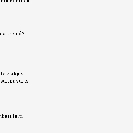
nfiskeerisid
ia trepid?
tav algus:
i surmavürts
bert leiti