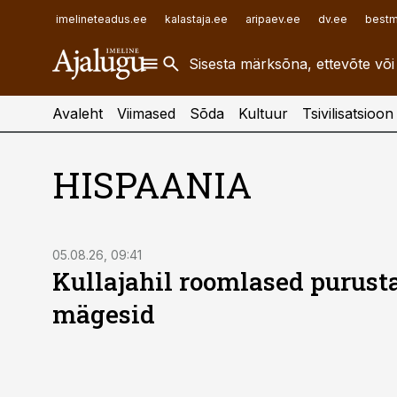
ehitusuudised.ee
raamatupidaja.ee
imelineteadus.ee
kalastaja.ee
aripaev.ee
dv.ee
bestm
finantsuudised.ee
toostusuudised.ee
aritehnoloogia.ee
Avaleht
Viimased
Sõda
Kultuur
Tsivilisatsioon
HISPAANIA
05.08.26, 09:41
Kullajahil roomlased purust
mägesid