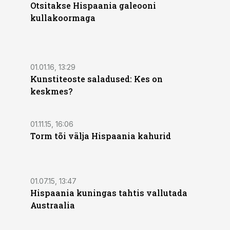
Otsitakse Hispaania galeooni
kullakoormaga
01.01.16, 13:29
Kunstiteoste saladused: Kes on
keskmes?
01.11.15, 16:06
Torm tõi välja Hispaania kahurid
01.07.15, 13:47
Hispaania kuningas tahtis vallutada
Austraalia