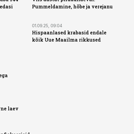
 edasi
Pummeldamine, hõbe ja verejanu
01.09.25, 09:04
Hispaanlased krabasid endale
kõik Uue Maailma rikkused
tega
gne laev