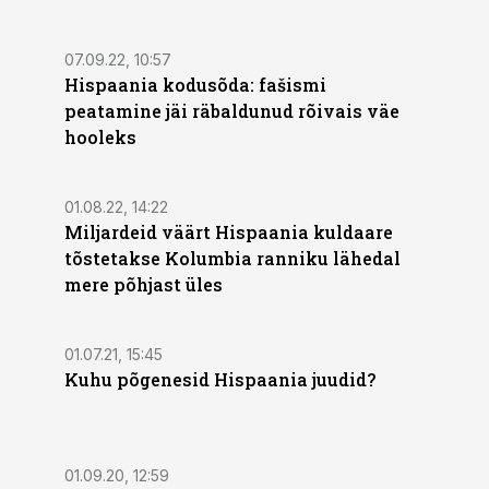
07.09.22, 10:57
Hispaania kodusõda: fašismi
peatamine jäi räbaldunud rõivais väe
hooleks
01.08.22, 14:22
Miljardeid väärt Hispaania kuldaare
tõstetakse Kolumbia ranniku lähedal
mere põhjast üles
01.07.21, 15:45
Kuhu põgenesid Hispaania juudid?
01.09.20, 12:59