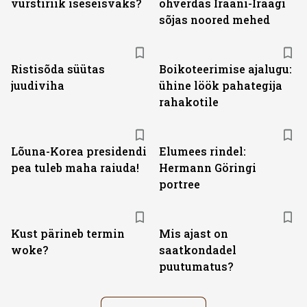
vürstiriik iseseisvaks?
ohverdas Iraani-Iraagi
sõjas noored mehed
Ristisõda süütas
Boikoteerimise ajalugu:
juudiviha
ühine löök pahategija
rahakotile
Lõuna-Korea presidendi
Elumees rindel:
pea tuleb maha raiuda!
Hermann Göringi
portree
Kust pärineb termin
Mis ajast on
woke?
saatkondadel
puutumatus?