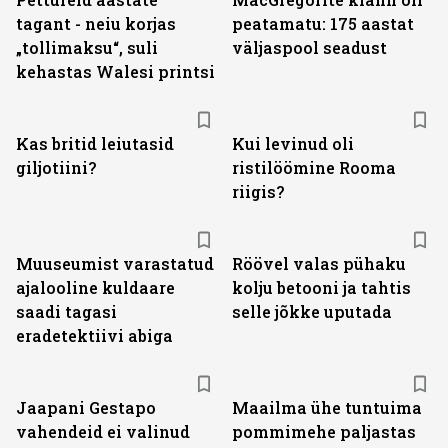
tagant - neiu korjas
peatamatu: 175 aastat
„tollimaksu“, suli
väljas­pool seadust
kehastas Walesi printsi
Kas britid leiutasid
Kui levinud oli
giljotiini?
ristilöömine Rooma
riigis?
Muuseumist varastatud
Röövel valas pühaku
ajalooline kuldaare
kolju betooni ja tahtis
saadi tagasi
selle jõkke uputada
eradetektiivi abiga
Jaapani Gestapo
Maailma ühe tuntuima
vahendeid ei valinud
pommimehe paljastas