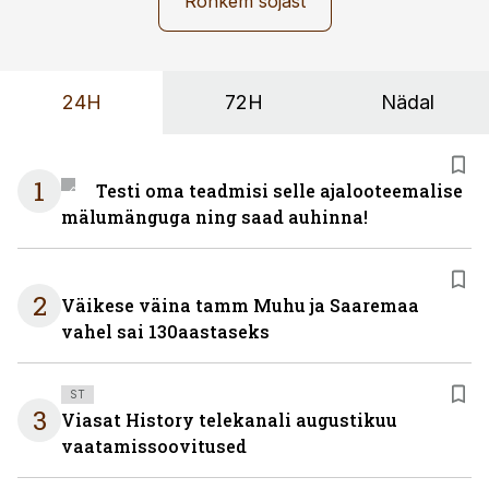
Rohkem sõjast
24H
72H
Nädal
1
Testi oma teadmisi selle ajalooteemalise
mälumänguga ning saad auhinna!
2
Väikese väina tamm Muhu ja Saaremaa
vahel sai 130aastaseks
ST
3
Viasat History telekanali augustikuu
vaatamissoovitused