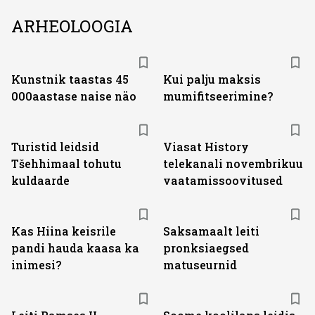
ARHEOLOOGIA
Kunstnik taastas 45
Kui palju maksis
000aastase naise näo
mumifitseerimine?
ST
Turistid leidsid
Viasat History
Tšehhimaal tohutu
telekanali novembrikuu
kuldaarde
vaatamissoovitused
Kas Hiina keisrile
Saksamaalt leiti
pandi hauda kaasa ka
pronksiaegsed
inimesi?
matuseurnid