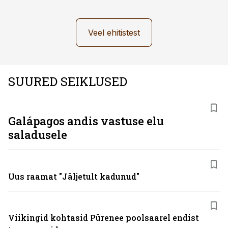
Veel ehitistest
SUURED SEIKLUSED
Galápagos andis vastuse elu
saladusele
Uus raamat "Jäljetult kadunud"
Viikingid kohtasid Pürenee poolsaarel endist