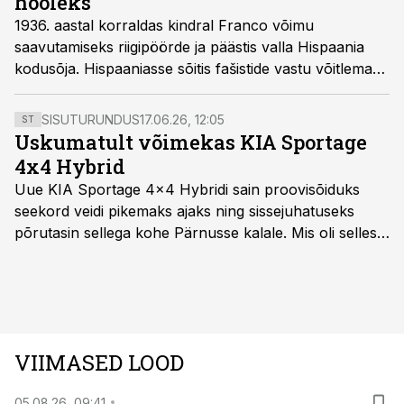
hooleks
1936. aastal korraldas kindral Franco võimu
saavutamiseks riigipöörde ja päästis valla Hispaania
kodusõja. Hispaaniasse sõitis fašistide vastu võitlema
üle 50 000 välismaalase.
SISUTURUNDUS
17.06.26, 12:05
ST
Uskumatult võimekas KIA Sportage
4x4 Hybrid
Uue KIA Sportage 4x4 Hybridi sain proovisõiduks
seekord veidi pikemaks ajaks ning sissejuhatuseks
põrutasin sellega kohe Pärnusse kalale. Mis oli selles
autos head ja millised olid vead saab teada, kui lugeda
läbi järgnev lugu.
VIIMASED LOOD
05.08.26, 09:41