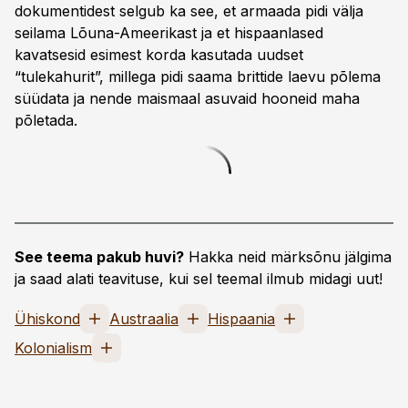
dokumentidest selgub ka see, et ­armaada pidi välja
seilama Lõuna-Ameerikast ja et hispaanlased
kavatsesid esimest korda kasutada uudset
“tulekahurit”, millega pidi saama brittide laevu ­põlema
süüdata ja nende maismaal asuvaid hooneid maha
põletada.
See teema pakub huvi?
Hakka neid märksõnu jälgima
ja saad alati teavituse, kui sel teemal ilmub midagi uut!
Ühiskond
Austraalia
Hispaania
Kolonialism