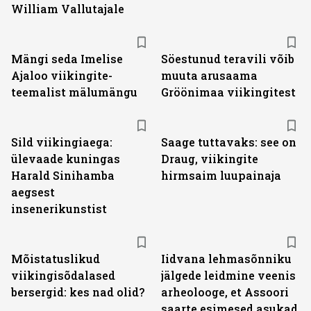
William Vallutajale
Mängi seda Imelise
Söestunud teravili võib
Ajaloo viikingite-
muuta arusaama
teemalist mälumängu
Gröönimaa viikingitest
Sild viikingiaega:
Saage tuttavaks: see on
ülevaade kuningas
Draug, viikingite
Harald Sinihamba
hirmsaim luupainaja
aegsest
insenerikunstist
Mõistatuslikud
Iidvana lehmasõnniku
viikingisõdalased
jälgede leidmine veenis
bersergid: kes nad olid?
arheolooge, et Assoori
saarte esimesed asukad