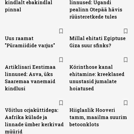
kindlalt ebakindlal
linnused: Ugandi
pinnal
pealinn Otepää hävis
rüüsteretkede tules
Uus raamat
Millal ehitati Egiptuse
"Püramiidide varjus"
Giza suur sfinks?
Artiklisari Eestimaa
Kórinthose kanal
linnused: Asva, üks
ehitamine: kreeklased
Saaremaa vanemaid
unustasid jumalate
kindlusi
hoiatused
Võitlus orjaküttidega:
Hiiglaslik Hooveri
Aafrika külade ja
tamm, maailma suurim
linnade ümber kerkivad
betoonklots
müürid