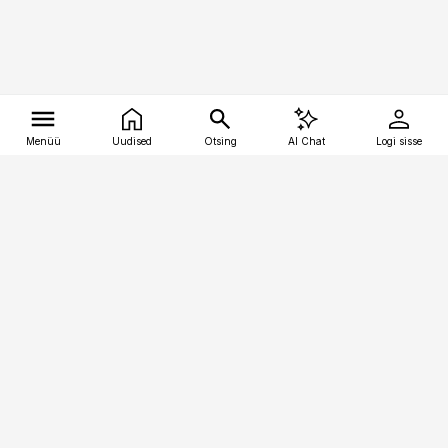
Menüü
Uudised
Otsing
AI Chat
Logi sisse
Vana-Lõuna 39/1, 19094 Tallinn
(+372) 667 0111
tellimiskeskus@aripaev.ee
Telli Imeline Ajalugu
Uudiskiri
Reklaam
Firmast
Sisu kasutamisõigused
Ajakirjaniku