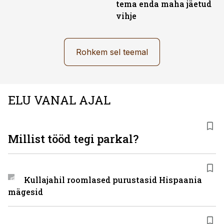
tema enda maha jäetud
vihje
Rohkem sel teemal
ELU VANAL AJAL
Millist tööd tegi parkal?
Kullajahil roomlased purustasid Hispaania
mägesid