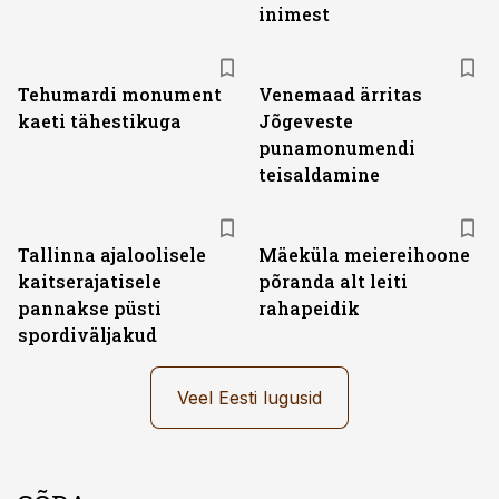
inimest
Tehumardi monument
Venemaad ärritas
kaeti tähestikuga
Jõgeveste
punamonumendi
teisaldamine
Tallinna ajaloolisele
Mäeküla meiereihoone
kaitserajatisele
põranda alt leiti
pannakse püsti
rahapeidik
spordiväljakud
Veel Eesti lugusid