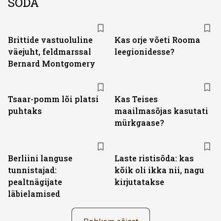
SÕDA
Brittide vastuoluline
Kas orje võeti Rooma
väejuht, feldmarssal
leegionidesse?
Bernard Montgomery
Tsaar-pomm lõi platsi
Kas Teises
puhtaks
maailmasõjas kasutati
mürkgaase?
Berliini languse
Laste ristisõda: kas
tunnistajad:
kõik oli ikka nii, nagu
pealtnägijate
kirjutatakse
läbielamised