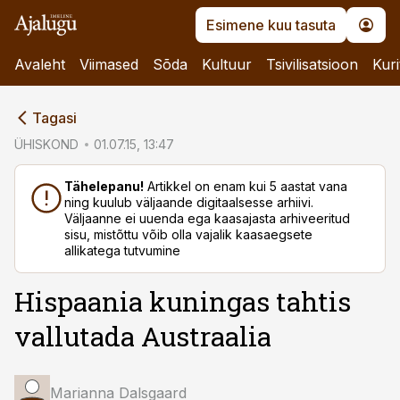
Esimene kuu tasuta
Avaleht
Viimased
Sõda
Kultuur
Tsivilisatsioon
Kuri
cebook
Tagasi
Twitter)
ÜHISKOND
01.07.15, 13:47
kedIn
Tähelepanu!
Artikkel on enam kui 5 aastat vana
ning kuulub väljaande digitaalsesse arhiivi.
ail
Väljaanne ei uuenda ega kaasajasta arhiveeritud
sisu, mistõttu võib olla vajalik kaasaegsete
k
allikatega tutvumine
Hispaania kuningas tahtis
vallutada Austraalia
Marianna Dalsgaard