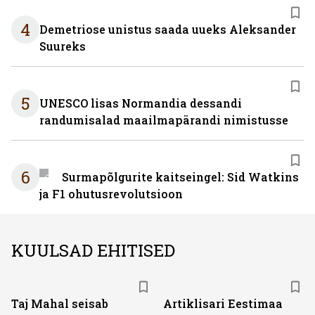
4
Demetriose unistus saada uueks Aleksander
Suureks
5
UNESCO lisas Normandia dessandi
randumisalad maailmapärandi nimistusse
6
Surmapõlgurite kaitseingel: Sid Watkins
ja F1 ohutusrevolutsioon
KUULSAD EHITISED
Taj Mahal seisab
Artiklisari Eestimaa