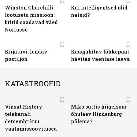
Winston Churchilli
Kui intelligentsed olid
lootusetu missioon:
natsid?
britid saadavad väed
Norrasse
Kirjatuvi, lendav
Kaugjuhitav lõhkepaat
postiljon
hävitas vaenlase laeva
KATASTROOFID
ST
Viasat History
Miks süttis hiigelsuur
telekanali
õhulaev Hindenburg
detsembrikuu
põlema?
vaatamissoovitused