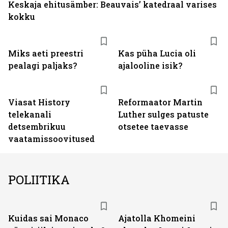
Keskaja ehitusämber: Beauvais’ katedraal varises
kokku
Miks aeti preestri
Kas püha Lucia oli
pealagi paljaks?
ajalooline isik?
ST
Viasat History
Reformaator Martin
telekanali
Luther sulges patuste
detsembrikuu
otsetee taevasse
vaatamissoovitused
POLIITIKA
Kuidas sai Monaco
Ajatolla Khomeini