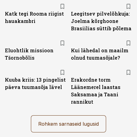
Katk tegi Rooma riigist
Leegitsev pilvelõhkuja:
hauakambri
Joelma kõrghoone
Brasiilias süttib põlema
Eluohtlik missioon
Kui lähedal on maailm
Tšornobõlis
olnud tuumasõjale?
Kuuba kriis: 13 pingelist
Erakordne torm
päeva tuumasõja lävel
Läänemerel laastas
Saksamaa ja Taani
rannikut
Rohkem sarnaseid lugusid