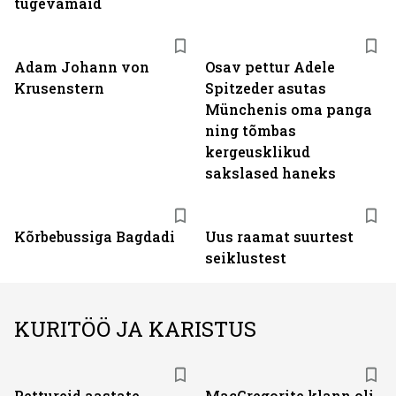
tugevamaid
Adam Johann von
Osav pettur Adele
Krusenstern
Spitzeder asutas
Münchenis oma panga
ning tõmbas
kergeusklikud
sakslased haneks
Kõrbebussiga Bagdadi
Uus raamat suurtest
seiklustest
KURITÖÖ JA KARISTUS
Pettureid aastate
MacGregorite klann oli