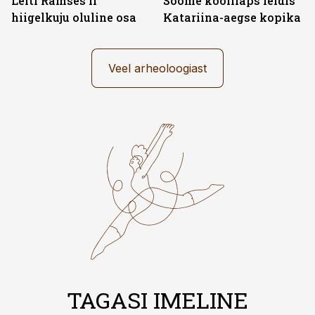
Leiti Ramses II
Soome koolilaps leidis
hiigelkuju oluline osa
Katariina-aegse kopika
Veel arheoloogiast
TAGASI IMELINE