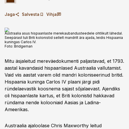
Jaga
Salvesta
Vihja
Austraalia asus hispaanlaste merekaubandusteedele ohtlikult lähedal.
Seepärast tuli Briti kolonistid sellelt mandrilt ära ajada, leidis Hispaania
kuningas Carlos IV.
Foto:
Bridgeman
Mitu äsjaleitud mereväe­dokumenti paljastavad, et 1793.
aastal kavandasid hispaanlased Austraalia vallutamist.
Vaid viis aastat varem olid mandri koloniseerinud britid.
Hispaania kuninga Carlos IV plaani järgi pidi
ründelaevastik koosnema sajast sõja­laevast. Ajendiks
oli hispaanlaste kartus, et Briti kolonistid hakkavad
ründama nende kolooniaid ­Aasias ja Ladina-
Ameerikas.
Austraalia ajaloolase Chris Maxworthy leitud