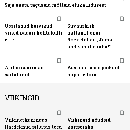
Saja aasta taguseid mõtteid elukallidusest
Ussitanud kuivikud
Süvausklik
viisid pagari kohtukulli
naftamiljonär
ette
Rockefeller: „Jumal
andis mulle raha!“
Ajaloo suurimad
Austraallased jooksid
šarlatanid
napsile tormi
VIIKINGID
Viikingikuningas
Viikingid nõudsid
Hardeknud sillutas teed
kaitseraha