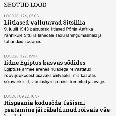
SEOTUD LOOD
LOOD
28.11.24, 05:08
Liitlased vallutavad Sitsiilia
9. juulil 1943 paigutasid liitlased Põhja-Aafrika
rannikule Sitsiilia lähedale sadu lahingumasinaid ja
tuhandeid sõdureid.
LOOD
26.11.22, 15:07
Iidne Egiptus kasvas sõdides
Egiptuse armee arenes nuiadega relvastatud
röövlijõukudest osavaks eliitväeks, mis kasutas
sõjavankreid, vibulaskjaid ja hästi treenitud jalaväge.
Armee vallutas üha uusi territooriume ja haaras
võõraid kullakaevandusi ning Egiptusest sai suurriik.
LOOD
07.09.22, 10:57
Hispaania kodusõda: fašismi
peatamine jäi räbaldunud rõivais väe