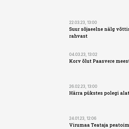
22.03.23, 13:00
Suur sõjaeelne nälg võtti
rahvast
04.03.23, 13:02
Korv õlut Paasvere meest
26.02.23, 13:00
Härra pükstes polegi alat
24.01.23, 12:06
Virumaa Teataja peatoim