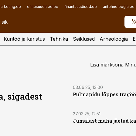
arketing.ee
ehitusuudised.ee
finantsuudised.ee
aritehnoloogia.ee
Kuritöö ja karistus
Tehnika
Seiklused
Arheoloogia
E
Lisa märksõna Minu 
03.06.25, 13:00
, sigadest
Pulmapidu lõppes tragö
27.03.25, 12:51
Jumalast maha jäetud k