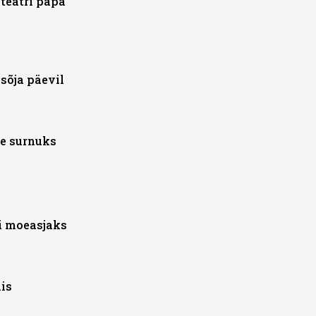
 teatri papa
sõja päevil
e surnuks
i moeasjaks
is