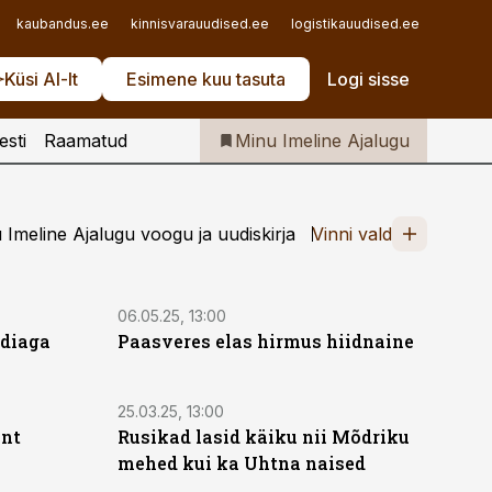
Iseteenindus
kaubandus.ee
kinnisvarauudised.ee
logistikauudised.ee
mu.ee
Telli Imeline Ajalugu
Küsi AI-lt
Esimene kuu tasuta
Logi sisse
esti
Raamatud
Minu Imeline Ajalugu
Imeline Ajalugu voogu ja uudiskirja
Vinni vald
06.05.25, 13:00
ödiaga
Paasveres elas hirmus hiidnaine
25.03.25, 13:00
ant
Rusikad lasid käiku nii Mõdriku
mehed kui ka Uhtna naised