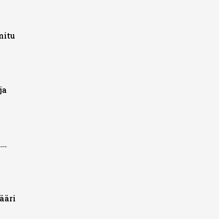
mitu
ja
..
ääri