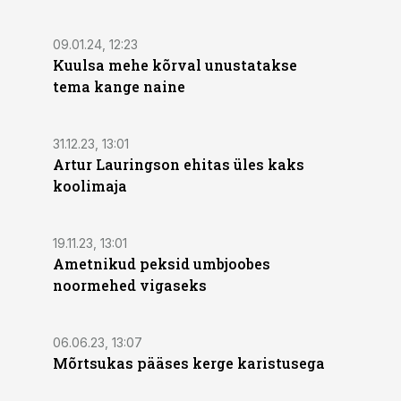
09.01.24, 12:23
Kuulsa mehe kõrval unustatakse
tema kange naine
31.12.23, 13:01
Artur Lauringson ehitas üles kaks
koolimaja
19.11.23, 13:01
Ametnikud peksid umbjoobes
noormehed vigaseks
06.06.23, 13:07
Mõrtsukas pääses kerge karistusega