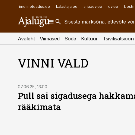
ehitusuudised.ee
raamatupidaja.ee
imelineteadus.ee
kalastaja.ee
aripaev.ee
dv.ee
bestm
finantsuudised.ee
toostusuudised.ee
aritehnoloogia.ee
Avaleht
Viimased
Sõda
Kultuur
Tsivilisatsioon
VINNI VALD
07.06.25, 13:00
Pull sai sigadusega hakkama
rääkimata