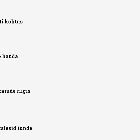
ti kohtus
e hauda
karude riigis
slesid tunde