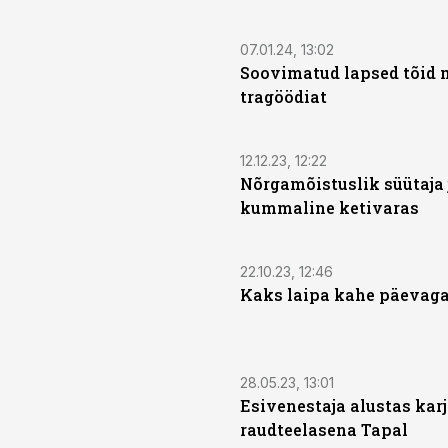
07.01.24, 13:02
Soovimatud lapsed tõid 
tragöödiat
12.12.23, 12:22
Nõrgamõistuslik süütaja 
kummaline ketivaras
22.10.23, 12:46
Kaks laipa kahe päevaga.
28.05.23, 13:01
Esivenestaja alustas karj
raudteelasena Tapal