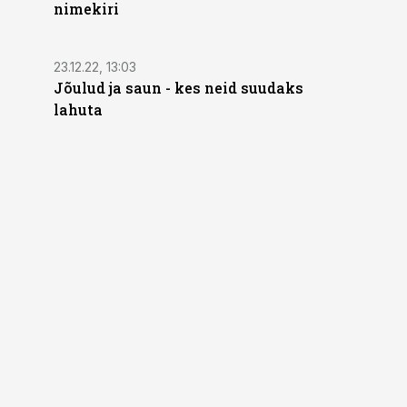
nimekiri
23.12.22, 13:03
Jõulud ja saun - kes neid suudaks
lahuta