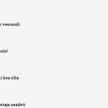
s veerandi
ele!
i hea olla
etaja saadeti