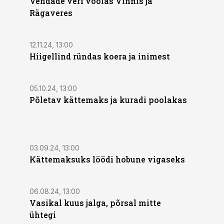
Vendade veri voolas Vinnis ja
Rägaveres
12.11.24, 13:00
Hiigellind ründas koera ja inimest
05.10.24, 13:00
Põletav kättemaks ja kuradi poolakas
03.09.24, 13:00
Kättemaksuks löödi hobune vigaseks
06.08.24, 13:00
Vasikal kuus jalga, põrsal mitte
ühtegi