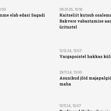
3:00
06.01.25, 10:16
me elab edasi Sagadi
Kaitseliit kutsub osalem
Rakvere vabastamise aa
üritustel
12.12.24, 13:07
Vargapoistel hakkas kü
28.11.24, 13:00
Asunikud jõid majapalgid
maha
13.11.24, 13:07