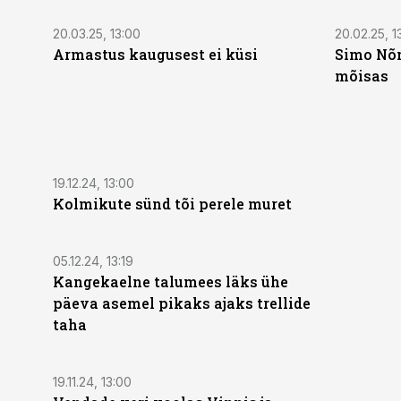
20.03.25, 13:00
20.02.25, 1
Armastus kaugusest ei küsi
Simo Nõm
mõisas
19.12.24, 13:00
Kolmikute sünd tõi perele muret
05.12.24, 13:19
Kangekaelne talumees läks ühe
päeva asemel pikaks ajaks trellide
taha
19.11.24, 13:00