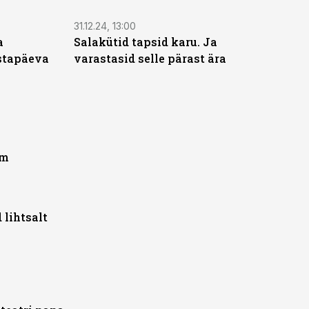
31.12.24, 13:00
a
Salakütid tapsid karu. Ja
stapäeva
varastasid selle pärast ära
lm
 lihtsalt