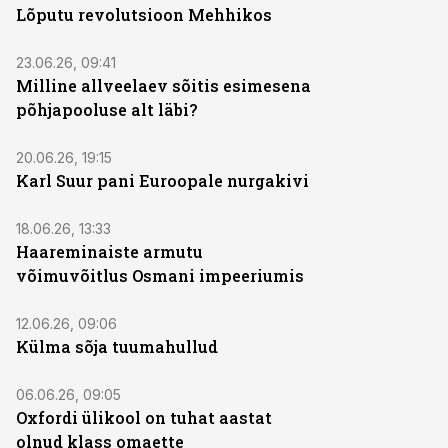
Lõputu revolutsioon Mehhikos
23.06.26, 09:41
Milline allveelaev sõitis esimesena
põhjapooluse alt läbi?
20.06.26, 19:15
Karl Suur pani Euroopale nurgakivi
18.06.26, 13:33
Haareminaiste armutu
võimuvõitlus Osmani impeeriumis
12.06.26, 09:06
Külma sõja tuumahullud
06.06.26, 09:05
Oxfordi ülikool on tuhat aastat
olnud klass omaette