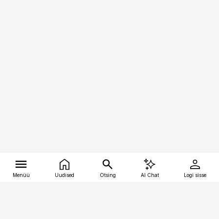
Menüü
Uudised
Otsing
AI Chat
Logi sisse
Vana-Lõuna 39/1, 19094 Tallinn