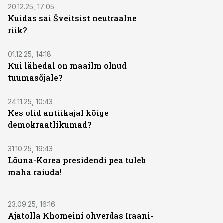
20.12.25, 17:05
Kuidas sai Šveitsist neutraalne
riik?
01.12.25, 14:18
Kui lähedal on maailm olnud
tuumasõjale?
24.11.25, 10:43
Kes olid antiikajal kõige
demokraatlikumad?
31.10.25, 19:43
Lõuna-Korea presidendi pea tuleb
maha raiuda!
23.09.25, 16:16
Ajatolla Khomeini ohverdas Iraani-