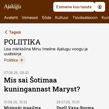
Esimene kuu tasuta
Avaleht
Viimased
Sõda
Kultuur
Tsivilisatsioon
Kuri
Tagasi
POLIITIKA
Lisa märksõna Minu Imeline Ajalugu voogu ja
uudiskirja
Poliitika
07.08.26, 09:42
Mis sai Šotimaa
kuningannast Maryst?
01.08.26, 10:33
28.07.26, 10:31
Misjonär maailma
Duell Vana-Rooma