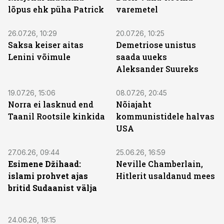
lõpus ehk püha Patrick
varemetel
26.07.26, 10:29
20.07.26, 10:25
Saksa keiser aitas
Demetriose unistus
Lenini võimule
saada uueks
Aleksander Suureks
19.07.26, 15:06
08.07.26, 20:45
Norra ei lasknud end
Nõiajaht
Taanil Rootsile kinkida
kommunistidele halvas
USA
27.06.26, 09:44
25.06.26, 16:59
Esimene Džihaad:
Neville Chamberlain,
islami prohvet ajas
Hitlerit usaldanud mees
britid Sudaanist välja
24.06.26, 19:15