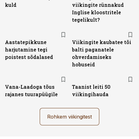
kuld
viikingite rünnakud
Inglise kloostritele
tegelikult?
Aastatepikkune
Viikingite kaubatee tõi
harjutamine tegi
balti paganatele
poistest sõdalased
ohverdamiseks
hobuseid
Vana-Laadoga tõus
Taanist leiti 50
rajanes tuurapüügile
viikingihauda
Rohkem viikingitest