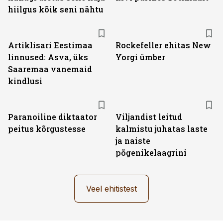
hiilgus kõik seni nähtu
Artiklisari Eestimaa
Rockefeller ehitas New
linnused: Asva, üks
Yorgi ümber
Saaremaa vanemaid
kindlusi
Paranoiline diktaator
Viljandist leitud
peitus kõrgustesse
kalmistu juhatas laste
ja naiste
põgenikelaagrini
Veel ehitistest