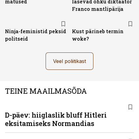
matused
lasevad õhku diktaator
Franco mantlipärija
Ninja-feministid peksid
Kust pärineb termin
politseid
woke?
Veel poliitikast
TEINE MAAILMASÕDA
D-päev: hiiglaslik bluff Hitleri
eksitamiseks Normandias