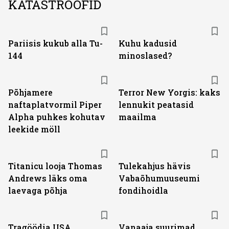
KATASTROOFID
Pariisis kukub alla Tu-
Kuhu kadusid
144
minoslased?
Põhjamere
Terror New Yorgis: kaks
naftaplatvormil Piper
lennukit peatasid
Alpha puhkes kohutav
maailma
leekide möll
Titanicu looja Thomas
Tulekahjus hävis
Andrews läks oma
Vabaõhumuuseumi
laevaga põhja
fondihoidla
Tragöödia USA
Vanaaja suurimad