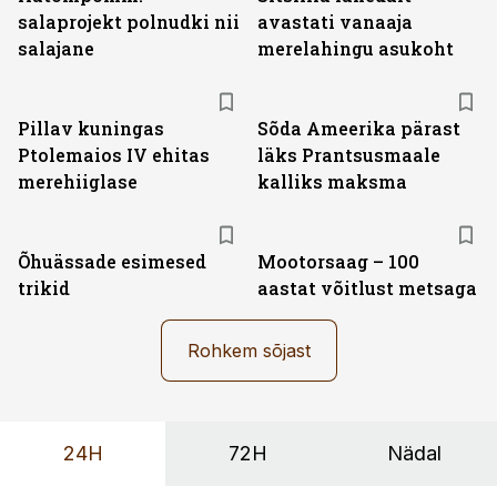
salaprojekt polnudki nii
avastati vanaaja
salajane
merelahingu asukoht
Pillav kuningas
Sõda Ameerika pärast
Ptolemaios IV ehitas
läks Prantsusmaale
merehiiglase
kalliks maksma
Õhuässade esimesed
Mootorsaag – 100
trikid
aastat võitlust metsaga
Rohkem sõjast
24H
72H
Nädal