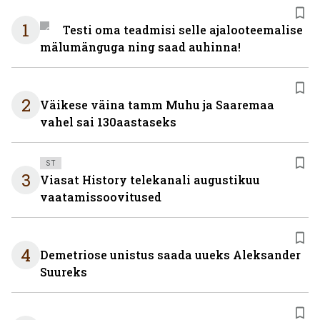
1
Testi oma teadmisi selle ajalooteemalise
mälumänguga ning saad auhinna!
2
Väikese väina tamm Muhu ja Saaremaa
vahel sai 130aastaseks
ST
3
Viasat History telekanali augustikuu
vaatamissoovitused
4
Demetriose unistus saada uueks Aleksander
Suureks