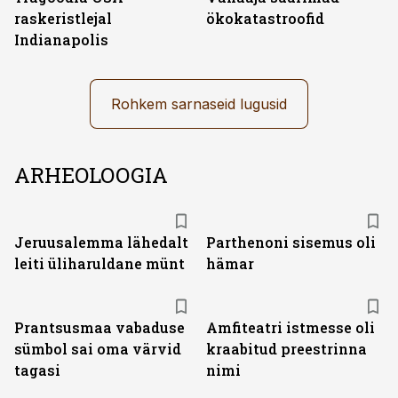
raskeristlejal
ökokatastroofid
Indianapolis
Rohkem sarnaseid lugusid
ARHEOLOOGIA
Jeruusalemma lähedalt
Parthenoni sisemus oli
leiti üliharuldane münt
hämar
Prantsusmaa vabaduse
Amfiteatri istmesse oli
sümbol sai oma värvid
kraabitud preestrinna
tagasi
nimi