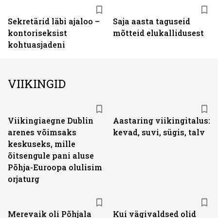
Sekretärid läbi ajaloo –
Saja aasta taguseid
kontoriseksist
mõtteid elukallidusest
kohtuasjadeni
VIIKINGID
Viikingiaegne Dublin
Aastaring viikingitalus:
arenes võimsaks
kevad, suvi, sügis, talv
keskuseks, mille
õitsengule pani aluse
Põhja-Euroopa olulisim
orjaturg
Merevaik oli Põhjala
Kui vägivaldsed olid