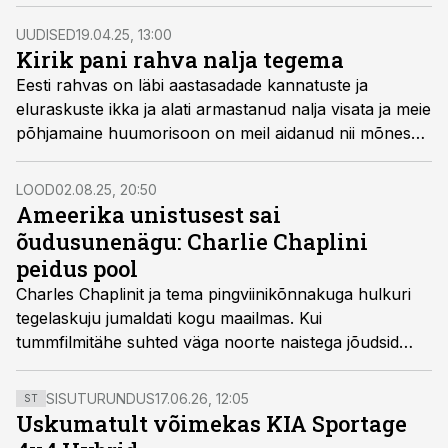
UUDISED
19.04.25, 13:00
Kirik pani rahva nalja tegema
Eesti rahvas on läbi aastasadade kannatuste ja
eluraskuste ikka ja alati armastanud nalja visata ja meie
põhjamaine huumorisoon on meil aidanud nii mõneski
raskes katsumuses ikka iseendiks jääda.
LOOD
02.08.25, 20:50
Ameerika unistusest sai
õudusunenägu: Charlie Chaplini
peidus pool
Charles Chaplinit ja tema pingviinikõnnakuga hulkuri
tegelaskuju jumaldati kogu maailmas. Kui
tummfilmitähe suhted väga noorte naistega jõudsid
kõmulehtedesse ja teda süüdistati
kommunismimeelsuses, naer vaibus.
SISUTURUNDUS
17.06.26, 12:05
ST
Uskumatult võimekas KIA Sportage