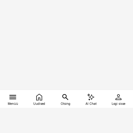
Menüü
Uudised
Otsing
AI Chat
Logi sisse
Vana-Lõuna 39/1, 19094 Tallinn