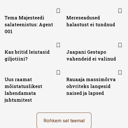
Tema Majesteedi
Mereseadused
salateenistus: Agent
halastust ei tundnud
001
Kas britid leiutasid
Jaapani Gestapo
giljotiini?
vahendeid ei valinud
Uus raamat
Rauaaja massimõrva
mõistatuslikest
ohvriteks langesid
lahendamata
naised ja lapsed
juhtumitest
Rohkem sel teemal