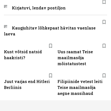
Kirjatuvi, lendav postiljon
Kaugjuhitav lõhkepaat hävitas vaenlase
laeva
Kust võtsid natsid
Uus raamat Teise
haakristi?
maailmasõja
mõistatustest
Juut varjas end Hitleri
Filipiinide vetest leiti
Berliinis
Teise maailmasõja
aegne massihaud