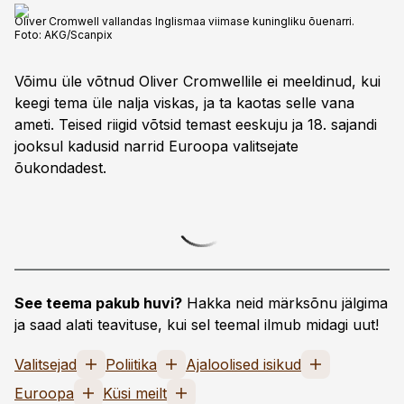
Oliver Cromwell vallandas Inglismaa viimase kuningliku õuenarri.
Foto:
AKG/Scanpix
Võimu üle võtnud Oliver Cromwellile ei meeldinud, kui
keegi tema üle nalja viskas, ja ta kaotas selle vana
ameti. Teised riigid võtsid temast eeskuju ja 18. sajandi
jooksul kadusid narrid Euroopa valitsejate
õukondadest.
See teema pakub huvi?
Hakka neid märksõnu jälgima
ja saad alati teavituse, kui sel teemal ilmub midagi uut!
Valitsejad
Poliitika
Ajaloolised isikud
Euroopa
Küsi meilt