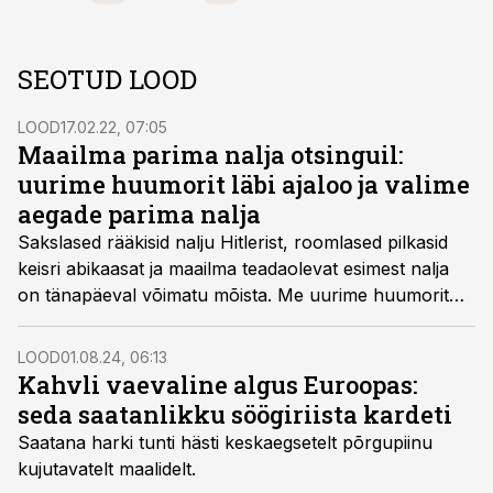
SEOTUD LOOD
LOOD
17.02.22, 07:05
Maailma parima nalja otsinguil:
uurime huumorit läbi ajaloo ja valime
aegade parima nalja
Sakslased rääkisid nalju Hitlerist, roomlased pilkasid
keisri abikaasat ja maailma teadaolevat esimest nalja
on tänapäeval võimatu mõista. Me uurime huumorit
läbi ajaloo ja valime aegade parima nalja.
LOOD
01.08.24, 06:13
Kahvli vaevaline algus Euroopas:
seda saatanlikku söögiriista kardeti
Saatana harki tunti hästi keskaegsetelt põrgupiinu
kujutavatelt maalidelt.