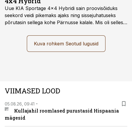
4x4 Hybrid
Uue KIA Sportage 4x4 Hybridi sain proovisõiduks
seekord veidi pikemaks ajaks ning sissejuhatuseks
põrutasin sellega kohe Pärnusse kalale. Mis oli selles
autos head ja millised olid vead saab teada, kui lugeda
läbi järgnev lugu.
Kuva rohkem Seotud lugusid
VIIMASED LOOD
05.08.26, 09:41
Kullajahil roomlased purustasid Hispaania
mägesid