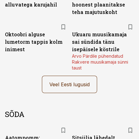
alluvatega karujahil
hoonest plaanitakse
teha majutuskoht
Oktoobri alguse
Ukuaru muusikamaja
lumetorm tappis kolm
sai sündida tänu
inimest
isepäisele köstrile
Arvo Pärdile pühendatud
Rakvere muusikamaja sünni
taust
Veel Eesti lugusid
SÕDA
Aatompomm:
Sitsiilia lähedalt