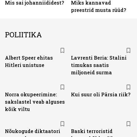
Mis sai johanniididest?
Miks kannavad
preestrid musta rüüd?
POLIITIKA
Albert Speer ehitas
Lavrenti Beria: Stalini
Hitleri unistuse
timukas saatis
miljoneid surma
Norra okupeerimine:
Kui suur oli Pärsia riik?
sakslastel veab alguses
kõik viltu
Nõukogude diktaatori
Baski terroristid