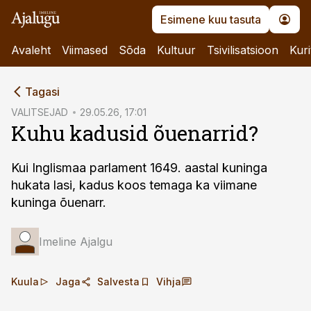
Esimene kuu tasuta
Avaleht
Viimased
Sõda
Kultuur
Tsivilisatsioon
Kuri
cebook
Tagasi
Twitter)
VALITSEJAD
29.05.26, 17:01
Kuhu kadusid õuenarrid?
kedIn
ail
Kui Inglismaa parlament 1649. aastal kuninga
hukata lasi, kadus koos temaga ka viimane
k
kuninga õuenarr.
Imeline Ajalgu
Kuula
Jaga
Salvesta
Vihja