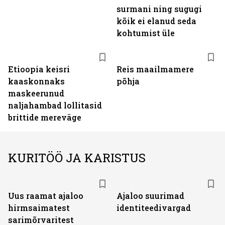
surmani ning sugugi
kõik ei elanud seda
kohtumist üle
Etioopia keisri
Reis maailmamere
kaaskonnaks
põhja
maskeerunud
naljahambad lollitasid
brittide mereväge
KURITÖÖ JA KARISTUS
Uus raamat ajaloo
Ajaloo suurimad
hirmsaimatest
identiteedivargad
sarimõrvaritest