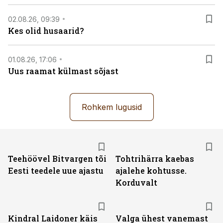
02.08.26, 09:39
Kes olid husaarid?
01.08.26, 17:06
Uus raamat külmast sõjast
Rohkem lugusid
Teehöövel Bitvargen tõi
Tohtrihärra kaebas
Eesti teedele uue ajastu
ajalehe kohtusse.
Korduvalt
Kindral Laidoner käis
Valga ühest vanemast