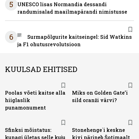
5
UNESCO lisas Normandia dessandi
randumisalad maailmapärandi nimistusse
6
Surmapõlgurite kaitseingel: Sid Watkins
ja F1 ohutusrevolutsioon
KUULSAD EHITISED
Poolas võeti kaitse alla
Miks on Golden Gate’i
hiiglaslik
sild oranži värvi?
punamonument
Sfinksi mõistatus:
Stonehenge`i keskne
kunagi ületas selle kuju
kivi pärineb Šotimaalt