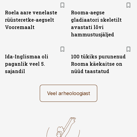
Roela aare venelaste
Rooma-aegse
rüüsteretke-aegselt
gladiaatori skeletilt
Vooremaalt
avastati lõvi
hammustusjäljed
Ida-Inglismaa oli
100 tükiks purunenud
paganlik veel 5.
Rooma käekaitse on
sajandil
nüüd taastatud
Veel arheoloogiast