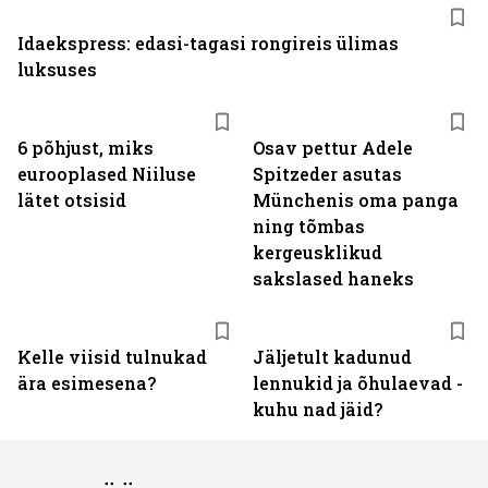
Idaekspress: edasi-tagasi rongireis ülimas
luksuses
6 põhjust, miks
Osav pettur Adele
eurooplased Niiluse
Spitzeder asutas
lätet otsisid
Münchenis oma panga
ning tõmbas
kergeusklikud
sakslased haneks
Kelle viisid tulnukad
Jäljetult kadunud
ära esimesena?
lennukid ja õhulaevad -
kuhu nad jäid?