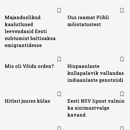
Majanduslikud
Uus raamat Piibli
kaalutlused
mõistatustest
leevendasid Eesti
suhtumist baltisaksa
emigrantidesse
Mis oli Võidu orden?
Hispaanlaste
kullapalavik vallandas
indiaanlaste genotsiidi
Hitleri juures külas
Eesti NSV lipust valmis
ka sinimustvalge
kavand