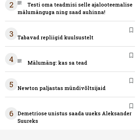
2
Testi oma teadmisi selle ajalooteemalise
mälumänguga ning saad auhinna!
3
Tabavad repliigid kuulsustelt
4
Mälumäng: kas sa tead
5
Newton paljastas mündivõltsijaid
6
Demetriose unistus saada uueks Aleksander
Suureks