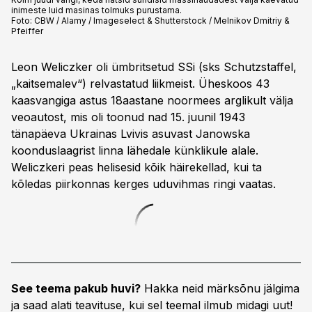
inimeste luid masinas tolmuks purustama.
Foto:
CBW / Alamy / Imageselect & Shutterstock / Melnikov Dmitriy &
Pfeiffer
Leon Weliczker oli ümbritsetud SSi (sks Schutzstaffel,
„kaitsemalev“) relvasta­tud liikmeist. Üheskoos 43
kaasvangiga astus 18aastane noormees arglikult välja
veo­autost, mis oli toonud nad 15. juunil 1943
tänapäeva Ukrainas Lvivis asuvast Janowska
koonduslaagrist linna lähedale künklikule alale.
Weliczkeri peas helisesid kõik häirekellad, kui ta
kõledas piirkonnas kerges uduvihmas ringi vaatas.
See teema pakub huvi?
Hakka neid märksõnu jälgima
ja saad alati teavituse, kui sel teemal ilmub midagi uut!