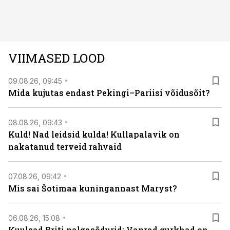
avastused ning seni nägemata kaadrid Kolmanda riigi
argielust avavad ajaloo tuntud sündmused täiesti uuest
vaatenurgast. Viasat History on saadaval kõikide Eesti
teleoperaatorite kaudu. Tutvu telekavaga:
VIIMASED LOOD
viasathistory.eu/ee
09.08.26, 09:45
Mida kujutas endast Pekingi–Pariisi võidusõit?
08.08.26, 09:43
Kuld! Nad leidsid kulda! Kullapalavik on
nakatanud terveid rahvaid
07.08.26, 09:42
Mis sai Šotimaa kuningannast Maryst?
06.08.26, 15:08
Kuulsad Briti palgasõdurid: Vaprad gurkhad on