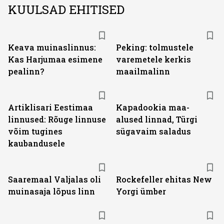
KUULSAD EHITISED
Keava muinaslinnus:
Peking: tolmustele
Kas Harjumaa esimene
varemetele kerkis
pealinn?
maailmalinn
Artiklisari Eestimaa
Kapadookia maa-
linnused: Rõuge linnuse
alused linnad, Türgi
võim tugines
sügavaim saladus
kaubandusele
Saaremaal Valjalas oli
Rockefeller ehitas New
muinasaja lõpus linn
Yorgi ümber