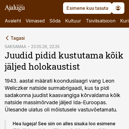
Esimene kuu tasuta
Avaleht
Viimased
Sõda
Kultuur
Tsivilisatsioon
Kuri
cebook
Tagasi
Twitter)
SAKSAMAA
23.05.26, 22:25
Juudid pidid kustutama kõik
kedIn
jäljed holokaustist
ail
k
1943. aastal määrati koonduslaagri vang Leon
Weliczker natside surmabrigaadi, kus ta pidi
sadakonna juudist kaas­vangiga kõrvaldama kõik
natside massimõrvade jäljed Ida-Euroopas.
Ülesande ulatus oli mõistusele vastuvõetamatu.
Hea lugeja! See siin on alles sisuka loo esimene