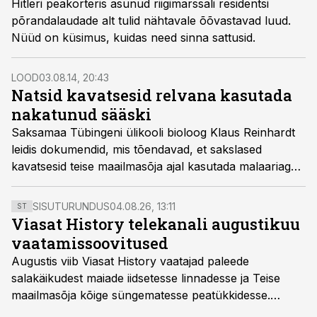
Hitleri peakorteris asunud riigimarssali residentsi
põrandalaudade alt tulid nähtavale õõvastavad luud.
Nüüd on küsimus, kuidas need sinna sattusid.
LOOD
03.08.14, 20:43
Natsid kavatsesid relvana kasutada
nakatunud sääski
Saksamaa Tübingeni ülikooli bioloog Klaus Reinhardt
leidis dokumendid, mis tõendavad, et sakslased
kavatsesid teise maailmasõja ajal kasutada malaariaga
nakatatud sääski liitlasvägede vastu.
SISUTURUNDUS
04.08.26, 13:11
ST
Viasat History telekanali augustikuu
vaatamissoovitused
Augustis viib Viasat History vaatajad paleede
salakäikudest maiade iidsetesse linnadesse ja Teise
maailmasõja kõige süngematesse peatükkidesse.
Kuninglike dünastiate intriigid, värsked arheoloogilised