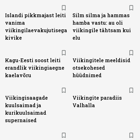
Islandi pikkmajast leiti
Silm silma ja hammas
vanima
hamba vastu: au oli
viikingilaevakujutisega
viikingile tähtsam kui
kivike
elu
Kagu-Eesti soost leiti
Viikingitele meeldisid
erandlik viikingiaegne
otsekohesed
kaelavõru
hüüdnimed
Viikingisaagade
Viikingite paradiis
kuulsaimad ja
Valhalla
kurikuulsaimad
supernaised