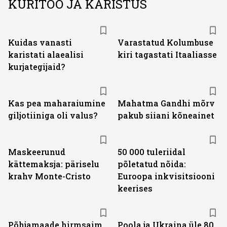
KURITÖÖ JA KARISTUS
Kuidas vanasti
Varastatud Kolumbuse
karistati alaealisi
kiri tagastati Itaaliasse
kurjategijaid?
Kas pea maharaiumine
Mahatma Gandhi mõrv
giljotiiniga oli valus?
pakub siiani kõneainet
Maskeerunud
50 000 tuleriidal
kättemaksja: päriselu
põletatud nõida:
krahv Monte-Cristo
Euroopa inkvisitsiooni
keerises
Põhjamaade hirmsaim
Poola ja Ukraina üle 80