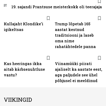
19. sajandi Prantsuse meisterkokk oli teerajaja
Kullajaht Klondike’i
Trump lõpetab 165
igikeltsas
aastat kestnud
traditsiooni ja laseb
oma nime
rahatähtedele panna
Kas heeringas ikka
Viinamüüki piirati
aitab kärbsenuhtluse
ajaliselt ka aastate eest,
vastu?
aga paljudele see ühel
põhjusel ei meeldinud
VIIKINGID