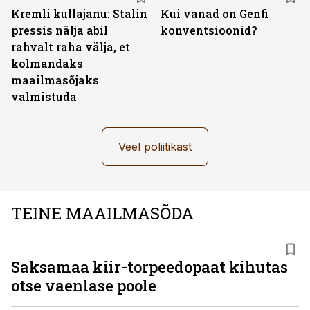
Kremli kullajanu: Stalin
Kui vanad on Genfi
pressis nälja abil
konventsioonid?
rahvalt raha välja, et
kolmandaks
maailmasõjaks
valmistuda
Veel poliitikast
TEINE MAAILMASÕDA
Saksamaa kiir-torpeedo­paat kihutas
otse vaenlase poole