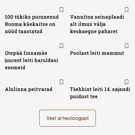
100 tükiks purunenud
Vannitoa seinaplaadi
Rooma käekaitse on
alt ilmus välja
nüüd taastatud
keskaegne paharet
Otepää linnamäe
Poolast leiti mammut
juurest leiti haruldasi
esemeid
Alulinna peitvarad
Tšehhist leiti 14. sajandi
puidust tee
Veel arheoloogiast