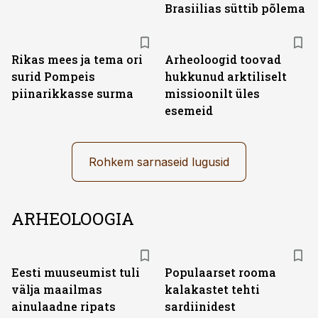
Brasiilias süttib põlema
Rikas mees ja tema ori
Arheoloogid toovad
surid Pompeis
hukkunud arktiliselt
piinarikkasse surma
missioonilt üles
esemeid
Rohkem sarnaseid lugusid
ARHEOLOOGIA
Eesti muuseumist tuli
Populaarset rooma
välja maailmas
kalakastet tehti
ainulaadne ripats
sardiinidest