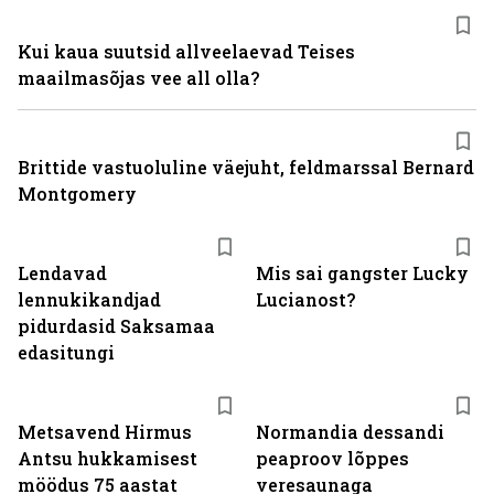
Kui kaua suutsid allveelaevad Teises
maailmasõjas vee all olla?
Brittide vastuoluline väejuht, feldmarssal Bernard
Montgomery
Lendavad
Mis sai gangster Lucky
lennukikandjad
Lucianost?
pidurdasid Saksamaa
edasitungi
Metsavend Hirmus
Normandia dessandi
Antsu hukkamisest
peaproov lõppes
möödus 75 aastat
veresaunaga