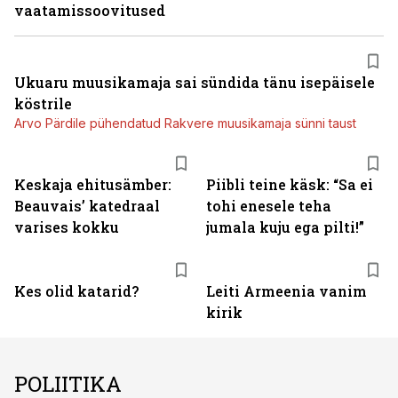
vaatamissoovitused
Ukuaru muusikamaja sai sündida tänu isepäisele
köstrile
Arvo Pärdile pühendatud Rakvere muusikamaja sünni taust
Keskaja ehitusämber:
Piibli teine käsk: “Sa ei
Beauvais’ katedraal
tohi enesele teha
varises kokku
jumala kuju ega pilti!”
Kes olid katarid?
Leiti Armeenia vanim
kirik
POLIITIKA