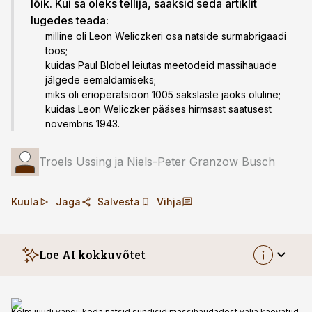
lõik. Kui sa oleks tellija, saaksid seda artiklit
lugedes teada:
milline oli Leon Weliczkeri osa natside surmabrigaadi
töös;
kuidas Paul Blobel leiutas meetodeid massihauade
jälgede eemaldamiseks;
miks oli erioperatsioon 1005 sakslaste jaoks oluline;
kuidas Leon Weliczker pääses hirmsast saatusest
novembris 1943.
Troels Ussing ja Niels-Peter Granzow Busch
Kuula
Jaga
Salvesta
Vihja
Loe AI kokkuvõtet
Kolm juudi vangi, keda natsid sundisid massihaudadest välja kaevatud