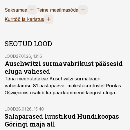
Saksamaa
Teine maailmasõda
Kuritöö ja karistus
SEOTUD LOOD
LOOD
27.01.26, 13:16
Auschwitzi surmavabrikust pääsesid
eluga vähesed
Täna meenutatakse Auschwitzi surmalaagri
vabastamise 81 aastapäeva, mälestusüritustel Poolas
Oświęcimis osaleb ka paarkümmend laagrist eluga
pääsenud inimest.
LOOD
28.01.26, 15:40
Salapärased luustikud Hundikoopas
Göringi maja all