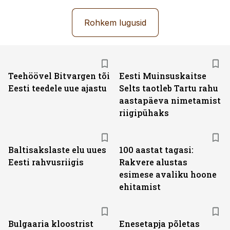
Rohkem lugusid
Teehöövel Bitvargen tõi
Eesti Muinsuskaitse
Eesti teedele uue ajastu
Selts taotleb Tartu rahu
aastapäeva nimetamist
riigipühaks
Baltisakslaste elu uues
100 aastat tagasi:
Eesti rahvusriigis
Rakvere alustas
esimese avaliku hoone
ehitamist
Bulgaaria kloostrist
Enesetapja põletas