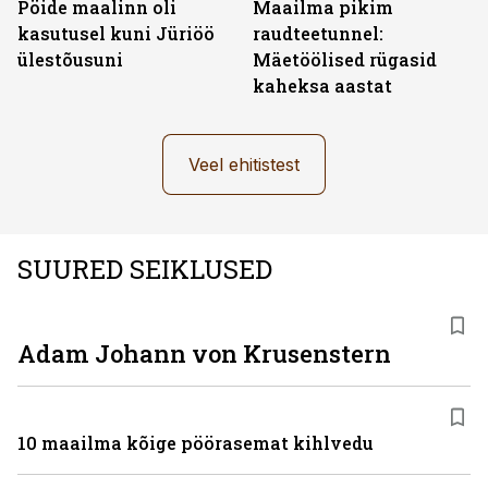
Pöide maalinn oli
Maailma pikim
kasutusel kuni Jüriöö
raudteetunnel:
ülestõusuni
Mäetöölised rügasid
kaheksa aastat
Veel ehitistest
SUURED SEIKLUSED
Adam Johann von Krusenstern
10 maailma kõige pöörasemat kihlvedu