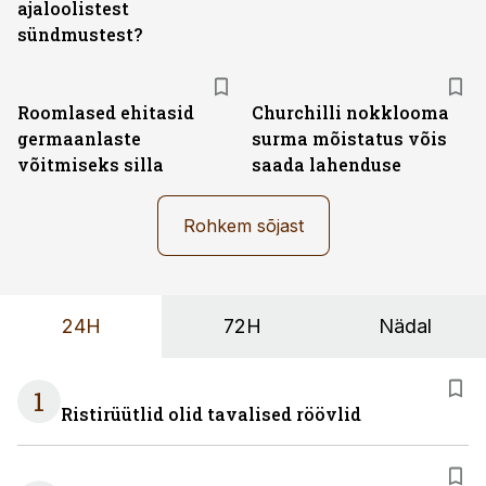
ajaloolistest
sündmustest?
Roomlased ehitasid
Churchilli nokklooma
germaanlaste
surma mõistatus võis
võitmiseks silla
saada lahenduse
Rohkem sõjast
24H
72H
Nädal
1
Ristirüütlid olid tavalised röövlid