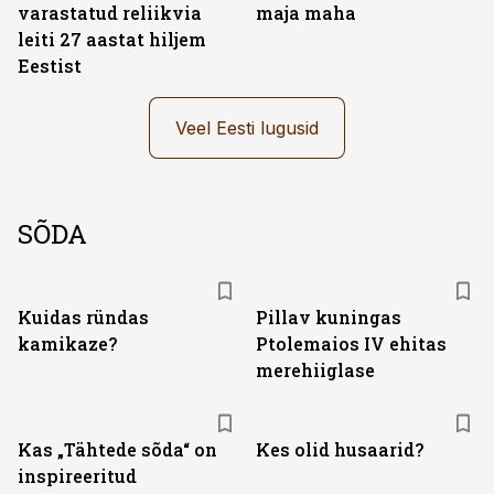
varastatud reliikvia
maja maha
leiti 27 aastat hiljem
Eestist
Veel Eesti lugusid
SÕDA
Kuidas ründas
Pillav kuningas
kamikaze?
Ptolemaios IV ehitas
merehiiglase
Kas „Tähtede sõda“ on
Kes olid husaarid?
inspireeritud