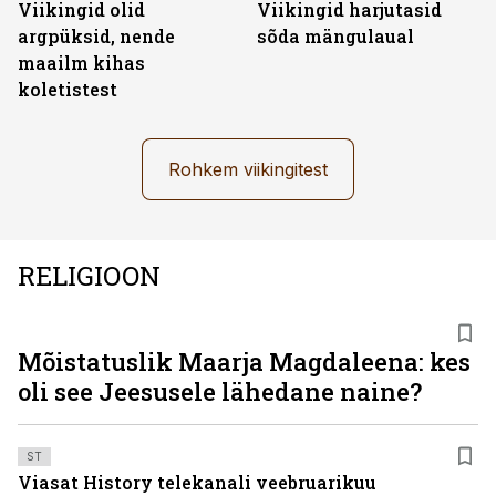
Viikingid olid
Viikingid harjutasid
argpüksid, nende
sõda mängulaual
maailm kihas
koletistest
Rohkem viikingitest
RELIGIOON
Mõistatuslik Maarja Magdaleena: kes
oli see Jeesusele lähedane naine?
ST
Viasat History telekanali veebruarikuu