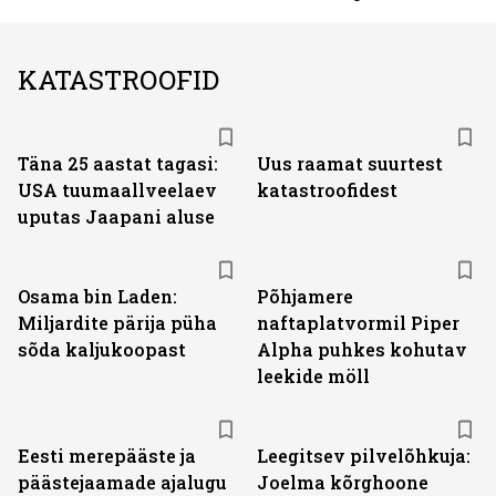
KATASTROOFID
Täna 25 aastat tagasi:
Uus raamat suurtest
USA tuumaallveelaev
katastroofidest
uputas Jaapani aluse
Osama bin Laden:
Põhjamere
Miljardite pärija püha
naftaplatvormil Piper
sõda kaljukoopast
Alpha puhkes kohutav
leekide möll
Eesti merepääste ja
Leegitsev pilvelõhkuja:
päästejaamade ajalugu
Joelma kõrghoone