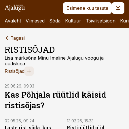
Esimene kuu tasuta
Avaleht
Viimased
Sõda
Kultuur
Tsivilisatsioon
Kuri
Tagasi
RISTISÕJAD
Lisa märksõna Minu Imeline Ajalugu voogu ja
uudiskirja
Ristisõjad
29.06.26, 09:33
Kas Põhjala rüütlid käisid
ristisõjas?
02.05.26, 09:24
13.02.26, 15:23
Laste ristisõda: kas
Ristirüütlid olid