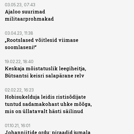
03.05.23, 07:43
Ajaloo suurimad
militaarprohmakad
03.04.23, 11:38
„Rootslased võitlesid viimase
soomlaseni!“
19.02.22, 18:40
Keskaja mõistatuslik leegiheitja,
Bütsantsi keisri salapärane relv
02.02.22, 16:23
Hobisukelduja leidis ristisõdijate
tuntud sadamakohast uhke mõõga,
mis on üllatavalt hästi säilinud
01.10.21, 16:01
Johanniitide ordu: piraadid jumala