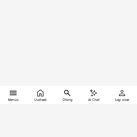
Menüü
Uudised
Otsing
AI Chat
Logi sisse
Vana-Lõuna 39/1, 19094 Tallinn
(+372) 667 0111