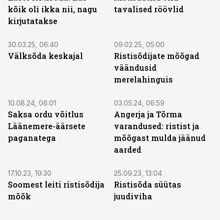
kõik oli ikka nii, nagu
tavalised röövlid
kirjutatakse
30.03.25, 06:40
09.02.25, 05:00
Välksõda keskajal
Ristisõdijate mõõgad
väändusid
merelahinguis
10.08.24, 06:01
03.05.24, 06:59
Saksa ordu võitlus
Angerja ja Tõrma
Läänemere-äärsete
varandused: ristist ja
paganatega
mõõgast mulda jäänud
aarded
17.10.23, 19:30
25.09.23, 13:04
Soomest leiti ristisõdija
Ristisõda süütas
mõõk
juudiviha