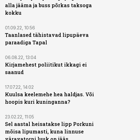
alla jääma ja buss põrkas taksoga
kokku
01.09.22, 10:56
Taanlased tähistavad lipupäeva
paraadiga Tapal
06.08.22, 13:04
Kirjamehest poliitikut ikkagi ei
saanud
17.07.22, 14:02
Kuulsa keelemehe hea haldjas. Või
hoopis kuri kuninganna?
23.02.22, 11:05
Sel aastal heisatakse lipp Porkuni
mõisa lipumasti, kuna linnuse
väravatorni luuk on jääs