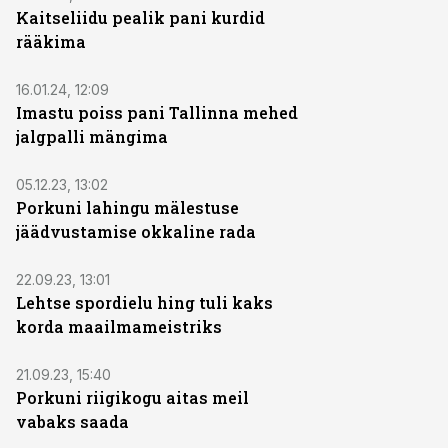
Kaitseliidu pealik pani kurdid
rääkima
16.01.24, 12:09
Imastu poiss pani Tallinna mehed
jalgpalli mängima
05.12.23, 13:02
Porkuni lahingu mälestuse
jäädvustamise okkaline rada
22.09.23, 13:01
Lehtse spordielu hing tuli kaks
korda maailmameistriks
21.09.23, 15:40
Porkuni riigikogu aitas meil
vabaks saada