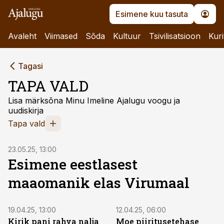
Esimene kuu tasuta
Avaleht
Viimased
Sõda
Kultuur
Tsivilisatsioon
Kuri
Tagasi
TAPA VALD
Lisa märksõna Minu Imeline Ajalugu voogu ja
uudiskirja
Tapa vald
23.05.25, 13:00
Esimene eestlasest
maaomanik elas Virumaal
19.04.25, 13:00
12.04.25, 06:00
Kirik pani rahva nalja
Moe piiritusetehase