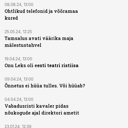
08.08.24, 13:00
Ohtlikud telefonid ja võõramaa
kured
25.05.24, 12:25
Tamsalus avati väärika maja
mälestustahvel
19.04.24, 13:00
Onu Leks oli e
esti teatri ristiisa
09.04.24, 13:00
Õnnetus ei hüüa tulles. Või hüüab?
04.04.24, 13:00
Vabadusristi kavaler pidas
nõukogude ajal direktori ametit
23.01.24, 12:39