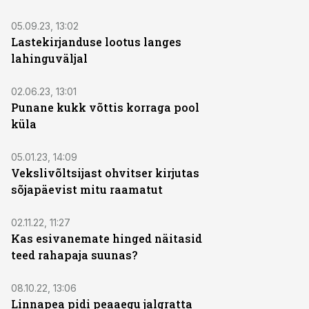
05.09.23, 13:02
Lastekirjanduse lootus langes
lahinguväljal
02.06.23, 13:01
Punane kukk võttis korraga pool
küla
05.01.23, 14:09
Vekslivõltsijast ohvitser kirjutas
sõjapäevist mitu raamatut
02.11.22, 11:27
Kas esivanemate hinged näitasid
teed rahapaja suunas?
08.10.22, 13:06
Linnapea pidi peaaegu jalgratta