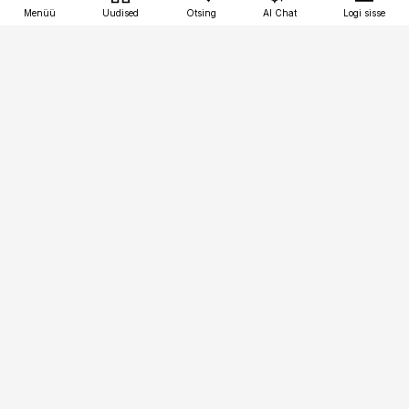
Menüü
Uudised
Otsing
AI Chat
Logi sisse
Vana-Lõuna 39/1, 19094 Tallinn
(+372) 667 0111
tellimiskeskus@aripaev.ee
Telli Imeline Ajalugu
Uudiskiri
Reklaam
Firmast
Sisu kasutamisõigused
Ajakirjaniku
eetikakoodeks
Üldtingimused
Privaatsustingimused
Küpsiste poliitika
KKK
Eesti Meediaettevõtete
Eelistuste haldamine
Liit