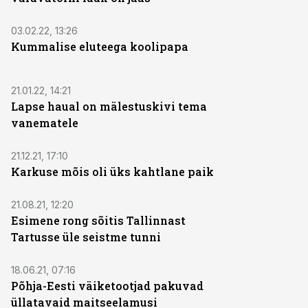
03.02.22, 13:26
Kummalise eluteega koolipapa
21.01.22, 14:21
Lapse haual on mälestuskivi tema
vanematele
21.12.21, 17:10
Karkuse mõis oli üks kahtlane paik
21.08.21, 12:20
Esimene rong sõitis Tallinnast
Tartusse üle seistme tunni
18.06.21, 07:16
Põhja-Eesti väiketootjad pakuvad
üllatavaid maitseelamusi