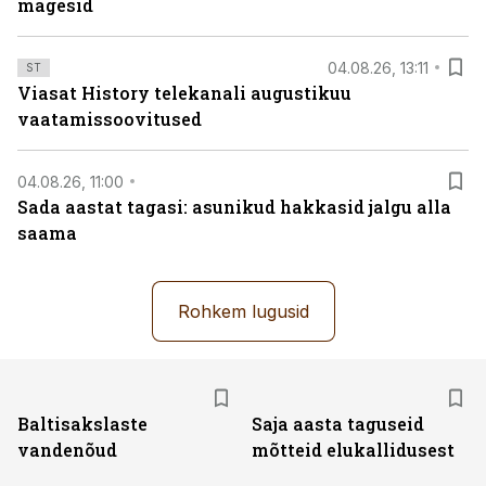
mägesid
04.08.26, 13:11
ST
Viasat History telekanali augustikuu
vaatamissoovitused
04.08.26, 11:00
Sada aastat tagasi: asunikud hakkasid jalgu alla
saama
Rohkem lugusid
Baltisakslaste
Saja aasta taguseid
vandenõud
mõtteid elukallidusest