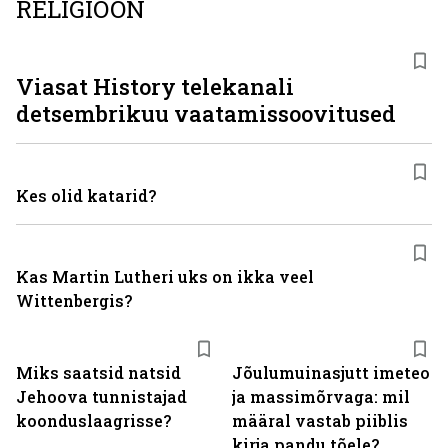
RELIGIOON
ST
Viasat History telekanali
detsembrikuu vaatamissoovitused
Kes olid katarid?
Kas Martin Lutheri uks on ikka veel
Wittenbergis?
Miks saatsid natsid
Jõulumuinasjutt imeteo
Jehoova tunnistajad
ja massimõrvaga: mil
koonduslaagrisse?
määral vastab piiblis
kirja pandu tõele?