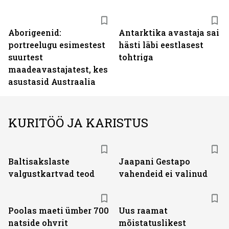
Aborigeenid:
Antarktika avastaja sai
portreelugu esimestest
hästi läbi eestlasest
suurtest
tohtriga
maadeavastajatest, kes
asustasid Austraalia
KURITÖÖ JA KARISTUS
Baltisakslaste
Jaapani Gestapo
valgustkartvad teod
vahendeid ei valinud
Poolas maeti ümber 700
Uus raamat
natside ohvrit
mõistatuslikest