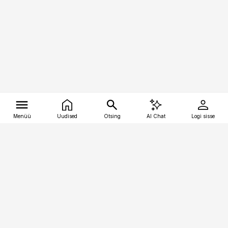
Menüü
Uudised
Otsing
AI Chat
Logi sisse
Vana-Lõuna 39/1, 19094 Tallinn
(+372) 667 0111
tellimiskeskus@aripaev.ee
Telli Imeline Ajalugu
Uudiskiri