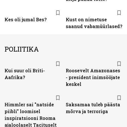
Kes oli jumal Bes?
Kust on nimetuse
saanud vabamüürlased?
POLIITIKA
Kui suur oli Briti-
Roosevelt Amazonases
Aafrika?
- president inimsööjate
keskel
Himmler sai "natside
Saksamaa tuleb päästa
piibli" loomisel
mõrva ja terroriga
inspiratsiooni Rooma
ajaloolaselt Tacituselt