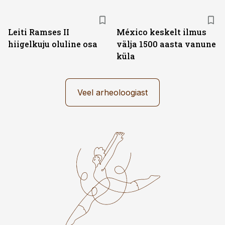
Leiti Ramses II
México keskelt ilmus
hiigelkuju oluline osa
välja 1500 aasta vanune
küla
Veel arheoloogiast