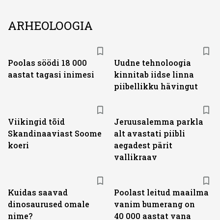
ARHEOLOOGIA
Poolas söödi 18 000
Uudne tehnoloogia
aastat tagasi inimesi
kinnitab iidse linna
piibellikku hävingut
Viikingid tõid
Jeruusalemma parkla
Skandinaaviast Soome
alt avastati piibli
koeri
aegadest pärit
vallikraav
Kuidas saavad
Poolast leitud maailma
dinosaurused omale
vanim bumerang on
nime?
40 000 aastat vana