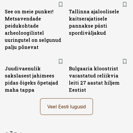
See on meie punker!
Tallinna ajaloolisele
Metsavendade
kaitserajatisele
peidukohtade
pannakse püsti
arheoloogilistel
spordiväljakud
uuringutel on selgunud
palju põnevat
Juudivaenulik
Bulgaaria kloostrist
sakslasest jahimees
varastatud reliikvia
pidas õigeks õpetajad
leiti 27 aastat hiljem
maha tappa
Eestist
Veel Eesti lugusid