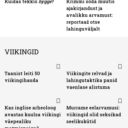
Kuidas tekkis
hygge
?
Krimmi sõda muutis
ajakirjandust ja
avalikku arvamust:
reportaaž otse
lahinguväljalt
VIIKINGID
Taanist leiti 50
Viikingite relvad ja
viikingihauda
lahingutaktika panid
vaenlase alistuma
Kas inglise arheoloog
Murrame eelarvamusi:
avastas kuulsa viikingi
viikingid olid seksikad
väepealiku
seelikukütid