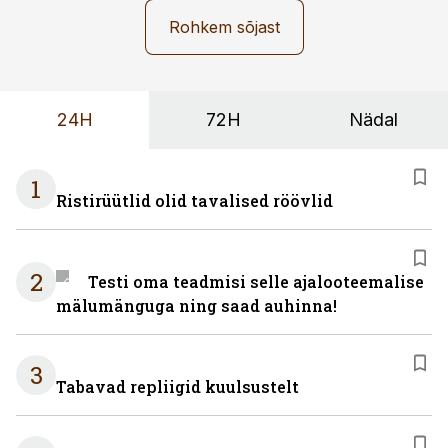
Rohkem sõjast
24H
72H
Nädal
1
Ristirüütlid olid tavalised röövlid
2
Testi oma teadmisi selle ajalooteemalise
mälumänguga ning saad auhinna!
3
Tabavad repliigid kuulsustelt