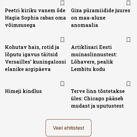
Peetri kiriku vanem õde
Giza püramiidide juures
Hagia Sophia rabas oma
on maa-alune
võimsusega
anomaalia
Kohutav hais, rotid ja
Artiklisari Eesti
lõputu igavus täitsid
muinaslinnustest:
Versailles’ kuningalossi
Lõhavere, pealik
elanike argipäeva
Lembitu kodu
Himeji kindlus
Terve linn tõstetakse
üles: Chicago pääseb
mudast ja uputustest
Veel ehitistest