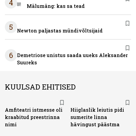
4
Mälumäng: kas sa tead
5
Newton paljastas mündivõltsijaid
6
Demetriose unistus saada uueks Aleksander
Suureks
KUULSAD EHITISED
Amfiteatri istmesse oli
Hiiglaslik leiutis pidi
kraabitud preestrinna
sumerite linna
nimi
hävingust päästma