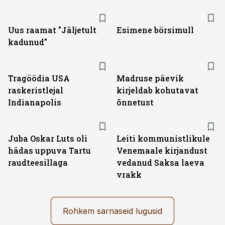
Uus raamat "Jäljetult
Esimene börsimull
kadunud"
Tragöödia USA
Madruse päevik
raskeristlejal
kirjeldab kohutavat
Indianapolis
õnnetust
Juba Oskar Luts oli
Leiti kommunistlikule
hädas uppuva Tartu
Venemaale kirjandust
raudteesillaga
vedanud Saksa laeva
vrakk
Rohkem sarnaseid lugusid