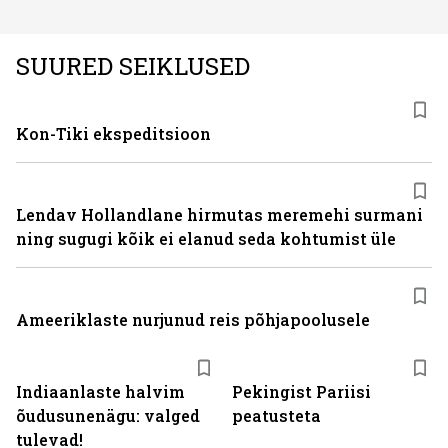
SUURED SEIKLUSED
Kon-Tiki ekspeditsioon
Lendav Hollandlane hirmutas meremehi surmani
ning sugugi kõik ei elanud seda kohtumist üle
Ameeriklaste nurjunud reis põhjapoolusele
Indiaanlaste halvim
Pekingist Pariisi
õudusunenägu: valged
peatusteta
tulevad!