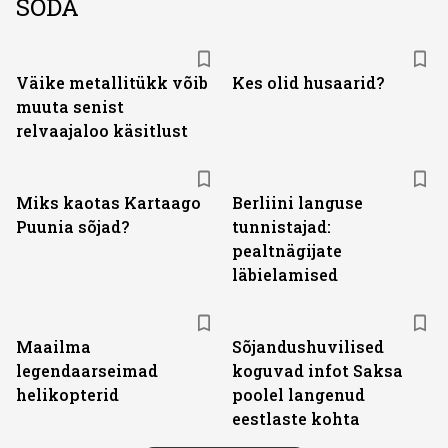
SÕDA
Väike metallitükk võib
Kes olid husaarid?
muuta senist
relvaajaloo käsitlust
Miks kaotas Kartaago
Berliini languse
Puunia sõjad?
tunnistajad:
pealtnägijate
läbielamised
Maailma
Sõjandushuvilised
legendaarseimad
koguvad infot Saksa
helikopterid
poolel langenud
eestlaste kohta