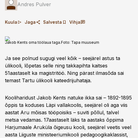
Andres Pulver
Kuula
Jaga
Salvesta
Vihja
Jakob Kents oma töölaua taga.
Foto:
Tapa muuseum
Ja see polnud sugugi veel kõik – seejärel astus ta
ülikooli, lõpetas selle ning takkapihta kaitses
51aastaselt ka magistritöö. Ning pärast ilmasõda sai
temast Tartu ülikooli kateedrijuhataja.
Kooliharidust Jakob Kents natuke ikka sai – 1892-1895
õppis ta koduses Läpi vallakoolis, seejärel oli aga viis
aastat Aru mõisas tööpoisiks – suviti põllul, talvel
metsa vedamas. 17aastaselt läks ta aastaks õppima
Harjumaale Aruküla õigeusu kooli, seejärel veetis veel
aasta Liiguste ministeeriumikooli pedagoogikaklassist,