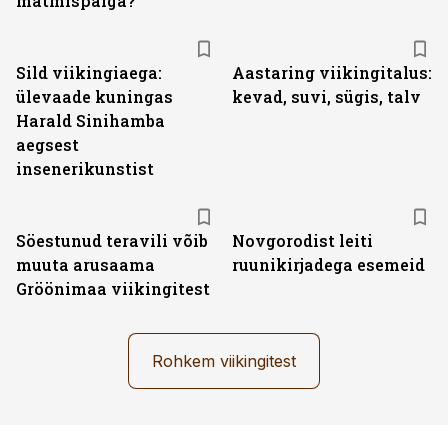
matmispaiga?
Sild viikingiaega:
Aastaring viikingitalus:
ülevaade kuningas
kevad, suvi, sügis, talv
Harald Sinihamba
aegsest
insenerikunstist
Söestunud teravili võib
Novgorodist leiti
muuta arusaama
ruunikirjadega esemeid
Gröönimaa viikingitest
Rohkem viikingitest