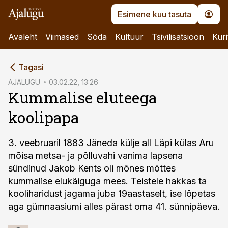
Esimene kuu tasuta
Avaleht
Viimased
Sõda
Kultuur
Tsivilisatsioon
Kuri
cebook
Tagasi
Twitter)
AJALUGU
03.02.22, 13:26
Kummalise eluteega
kedIn
koolipapa
ail
k
3. veebruaril 1883 Jäneda külje all Läpi külas Aru
mõisa metsa- ja põlluvahi vanima lapsena
sündinud Jakob Kents oli mõnes mõttes
kummalise elukäiguga mees. Teistele hakkas ta
kooliharidust jagama juba 19aastaselt, ise lõpetas
aga gümnaasiumi alles pärast oma 41. sünnipäeva.