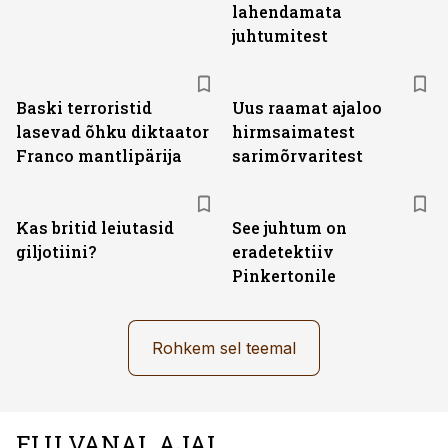
lahendamata
juhtumitest
Baski terroristid
Uus raamat ajaloo
lasevad õhku diktaator
hirmsaimatest
Franco mantlipärija
sarimõrvaritest
Kas britid leiutasid
See juhtum on
giljotiini?
eradetektiiv
Pinkertonile
Rohkem sel teemal
ELU VANAL AJAL