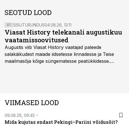
SEOTUD LOOD
SISUTURUNDUS
04.08.26, 13:11
ST
Viasat History telekanali augustikuu
vaatamissoovitused
Augustis viib Viasat History vaatajad paleede
salakäikudest maiade iidsetesse linnadesse ja Teise
maailmasõja kõige süngematesse peatükkidesse.
Kuninglike dünastiate intriigid, värsked arheoloogilised
avastused ning seni nägemata kaadrid Kolmanda riigi
argielust avavad ajaloo tuntud sündmused täiesti uuest
vaatenurgast. Viasat History on saadaval kõikide Eesti
teleoperaatorite kaudu. Tutvu telekavaga:
VIIMASED LOOD
viasathistory.eu/ee
09.08.26, 09:45
Mida kujutas endast Pekingi–Pariisi võidusõit?