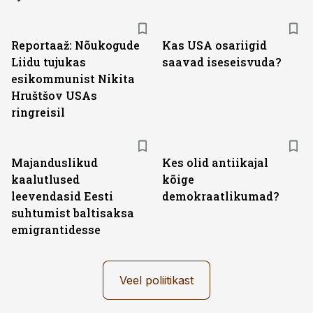
Reportaaž: Nõukogude
Kas USA osariigid
Liidu tujukas
saavad iseseisvuda?
esikommunist Nikita
Hruštšov USAs
ringreisil
Majanduslikud
Kes olid antiikajal
kaalutlused
kõige
leevendasid Eesti
demokraatlikumad?
suhtumist baltisaksa
emigrantidesse
Veel poliitikast