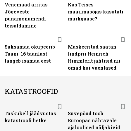
Venemaad ärritas
Kas Teises
Jõgeveste
maailmasõjas kasutati
punamonumendi
mürkgaase?
teisaldamine
Saksamaa okupeerib
Maskeeritud saatan:
Taani: 16 taanlast
lindprii Heinrich
langeb isamaa eest
Himmlerit jahtisid nii
omad kui vaenlased
KATASTROOFID
Taskukell jäädvustas
Suvepõud toob
katastroofi hetke
Euroopas nähtavale
ajaloolised näljakivid