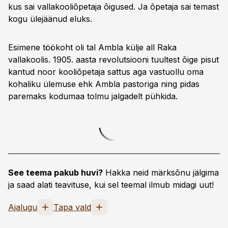
kus sai vallakooliõpetaja õigused. Ja õpetaja sai temast
kogu ülejäänud eluks.
Esimene töökoht oli tal Ambla külje all Raka
vallakoolis. 1905. aasta revolutsiooni tuultest õige pisut
kantud noor kooliõpetaja sattus aga vastuollu oma
kohaliku ülemuse ehk Ambla pastoriga ning pidas
paremaks kodumaa tolmu jalgadelt pühkida.
See teema pakub huvi?
Hakka neid märksõnu jälgima
ja saad alati teavituse, kui sel teemal ilmub midagi uut!
Ajalugu
Tapa vald