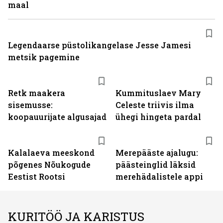
maal
Legendaarse püstolikangelase Jesse Jamesi
metsik pagemine
Retk maakera
Kummituslaev Mary
sisemusse:
Celeste triivis ilma
koopauurijate algusajad
ühegi hingeta pardal
Kalalaeva meeskond
Merepääste ajalugu:
põgenes Nõukogude
päästeinglid läksid
Eestist Rootsi
merehädalistele appi
KURITÖÖ JA KARISTUS