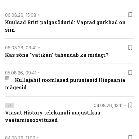
06.08.26, 15:08
Kuulsad Briti palgasõdurid: Vaprad gurkhad on
siin
06.08.26, 09:41
Kas sõna “vatikan” tähendab ka midagi?
05.08.26, 09:41
Kullajahil roomlased purustasid Hispaania
mägesid
04.08.26, 13:11
ST
Viasat History telekanali augustikuu
vaatamissoovitused
04.08.26, 11:00