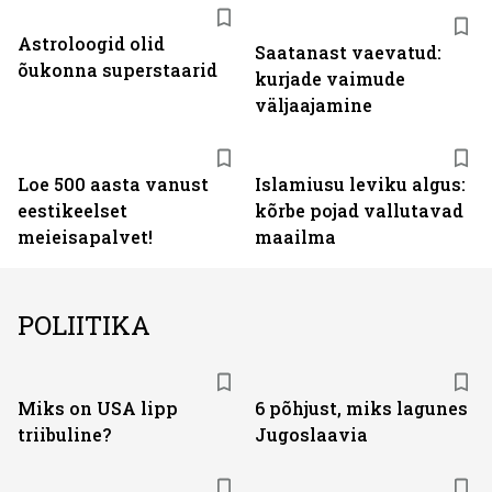
Astroloogid olid
Saatanast vaevatud:
õukonna superstaarid
kurjade vaimude
väljaajamine
Loe 500 aasta vanust
Islamiusu leviku algus:
eestikeelset
kõrbe pojad vallutavad
meieisapalvet!
maailma
POLIITIKA
Miks on USA lipp
6 põhjust, miks lagunes
triibuline?
Jugoslaavia