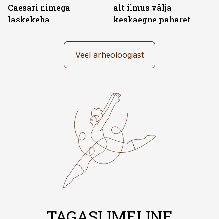
Caesari nimega
alt ilmus välja
laskekeha
keskaegne paharet
Veel arheoloogiast
TAGASI IMELINE