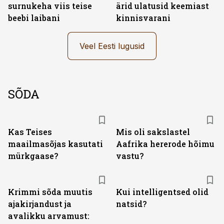
surnukeha viis teise
ärid ulatusid keemiast
beebi laibani
kinnisvarani
Veel Eesti lugusid
SÕDA
Kas Teises
Mis oli sakslastel
maailmasõjas kasutati
Aafrika hererode hõimu
mürkgaase?
vastu?
Krimmi sõda muutis
Kui intelligentsed olid
ajakirjandust ja
natsid?
avalikku arvamust: