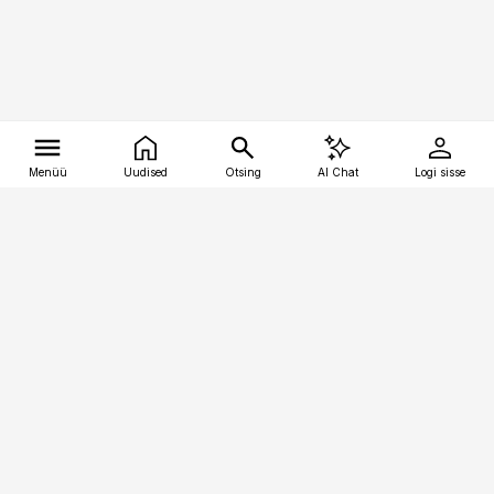
Menüü
Uudised
Otsing
AI Chat
Logi sisse
Vana-Lõuna 39/1, 19094 Tallinn
(+372) 667 0111
tellimiskeskus@aripaev.ee
Telli Imeline Ajalugu
Uudiskiri
Reklaam
Firmast
Sisu kasutamisõigused
Ajakirjaniku