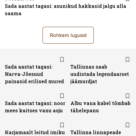
Sada aastat tagasi: asunikud hakkasid jalgu alla
saama
Rohkem lugusid
Sada aastat tagasi:
Tallinnas saab
Narva-Jõesuud
uudistada legendaarset
painasid erilised mured
jäämurdjat
Sada aastat tagasi: noor
Albu vana kabel tõmbab
mees kaitses vanu asju
tähelepanu
Karjamaalt leitud imiku
Tallinna linnapeade