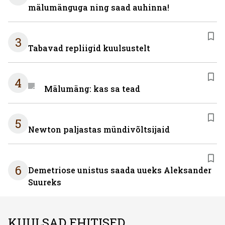
mälumänguga ning saad auhinna!
3
Tabavad repliigid kuulsustelt
4
Mälumäng: kas sa tead
5
Newton paljastas mündivõltsijaid
6
Demetriose unistus saada uueks Aleksander
Suureks
KUULSAD EHITISED