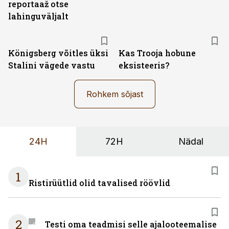
reportaaž otse
lahinguväljalt
Königsberg võitles üksi
Kas Trooja hobune
Stalini vägede vastu
eksisteeris?
Rohkem sõjast
24H
72H
Nädal
1
Ristirüütlid olid tavalised röövlid
2
Testi oma teadmisi selle ajalooteemalise