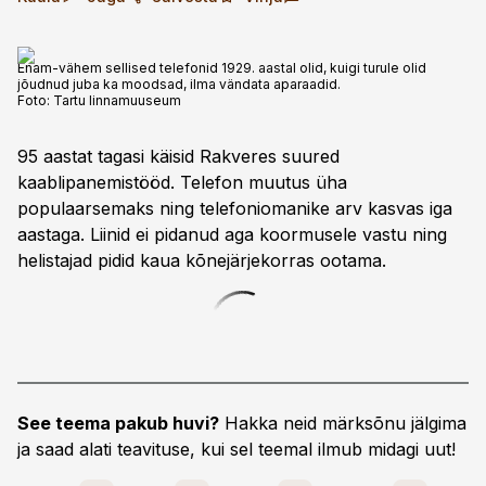
Enam-vähem sellised telefonid 1929. aastal olid, kuigi turule olid
jõudnud juba ka moodsad, ilma vändata aparaadid.
Foto:
Tartu linnamuuseum
95 aastat tagasi käisid Rakveres suured
kaablipanemistööd. Telefon muutus üha
populaarsemaks ning telefoniomanike arv kasvas iga
aastaga. Liinid ei pidanud aga koormusele vastu ning
helistajad pidid kaua kõnejärjekorras ootama.
See teema pakub huvi?
Hakka neid märksõnu jälgima
ja saad alati teavituse, kui sel teemal ilmub midagi uut!