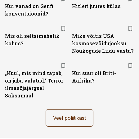
Kui vanad on Genfi
Hitleri juures külas
konventsioonid?
Mis oli seltsimehelik
Miks võitis USA
kohus?
kosmosevõidujooksu
Nõukogude Liidu vastu?
„Kuul, mis mind tapab,
Kui suur oli Briti-
on juba valatud.“ Terror
Aafrika?
ilmasõjajärgsel
Saksamaal
Veel poliitikast