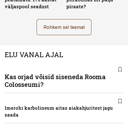
väljas­pool seadust
piraate?
Rohkem sel teemal
ELU VANAL AJAL
Kas orjad võisid siseneda Rooma
Colosseumi?
Imerohi karbolineum aitas aiakahjuritest jagu
saada