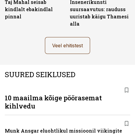
Taj Mahal seisab
Insenerikunsti
kindlalt ebakindlal
suursaavutus: rauduss
pinnal
uuristab käigu Thamesi
alla
Veel ehitistest
SUURED SEIKLUSED
10 maailma kõige pöörasemat
kihlvedu
Munk Ansgar eluohtlikul missioonil viikingite