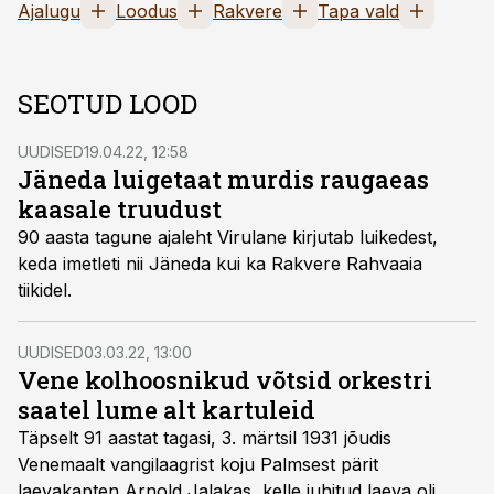
Ajalugu
Loodus
Rakvere
Tapa vald
SEOTUD LOOD
UUDISED
19.04.22, 12:58
Jäneda luigetaat murdis raugaeas
kaasale truudust
90 aasta tagune ajaleht Virulane kirjutab luikedest,
keda imetleti nii Jäneda kui ka Rakvere Rahvaaia
tiikidel.
UUDISED
03.03.22, 13:00
Vene kolhoosnikud võtsid orkestri
saatel lume alt kartuleid
Täpselt 91 aastat tagasi, 3. märtsil 1931 jõudis
Venemaalt vangilaagrist koju Palmsest pärit
laevakapten Arnold Jalakas, kelle juhitud laeva oli