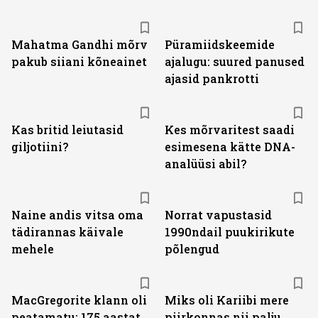
Mahatma Gandhi mõrv
Püramiidskeemide
pakub siiani kõneainet
ajalugu: suured panused
ajasid pankrotti
Kas britid leiutasid
Kes mõrvaritest saadi
giljotiini?
esimesena kätte DNA-
analüüsi abil?
Naine andis vitsa oma
Norrat vapustasid
tädirannas käivale
1990ndail puukirikute
mehele
põlengud
MacGregorite klann oli
Miks oli Kariibi mere
peatamatu: 175 aastat
piirkonnas nii palju