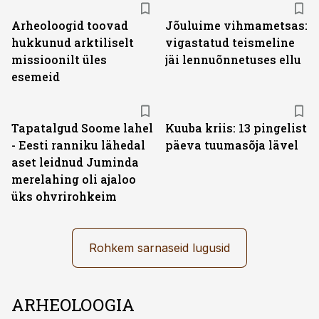
Arheoloogid toovad
Jõuluime vihmametsas:
hukkunud arktiliselt
vigastatud teismeline
missioonilt üles
jäi lennuõnnetuses ellu
esemeid
Tapatalgud Soome lahel
Kuuba kriis: 13 pingelist
- Eesti ranniku lähedal
päeva tuumasõja lävel
aset leidnud Juminda
merelahing oli ajaloo
üks ohvrirohkeim
Rohkem sarnaseid lugusid
ARHEOLOOGIA