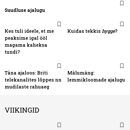
Suudluse ajalugu
Kes tuli ideele, et me
Kuidas tekkis
hygge
?
peaksime igal ööl
magama kaheksa
tundi?
Täna ajaloos: Briti
Mälumäng:
telekanalites lõppes nn
lemmikloomade ajalugu
mudilaste rahuaeg
VIIKINGID