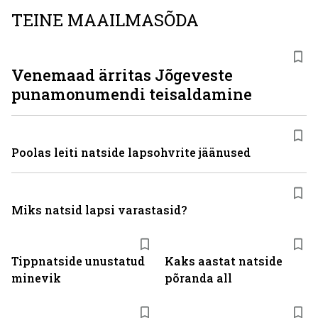
TEINE MAAILMASÕDA
Venemaad ärritas Jõgeveste
punamonumendi teisaldamine
Poolas leiti natside lapsohvrite jäänused
Miks natsid lapsi varastasid?
Tippnatside unustatud
Kaks aastat natside
minevik
põranda all