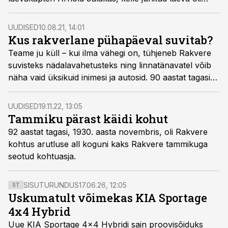
Nõukogude Liit 1929. aasta sügisel kaaperdanud.
UUDISED
10.08.21, 14:01
Kus rakverlane pühapäeval suvitab?
Teame ju küll – kui ilma vähegi on, tühjeneb Rakvere
suvisteks nädalavahetusteks ning linnatänavatel võib
näha vaid üksikuid inimesi ja autosid. 90 aastat tagasi
olid asjalood sarnased, ehkki kahe vaba päeva asemel
oli nädalas vaid üks – pühapäev.
UUDISED
19.11.22, 13:05
Tammiku pärast käidi kohut
92 aastat tagasi, 1930. aasta novembris, oli Rakvere
kohtus arutluse all koguni kaks Rakvere tammikuga
seotud kohtuasja.
SISUTURUNDUS
17.06.26, 12:05
ST
Uskumatult võimekas KIA Sportage
4x4 Hybrid
Uue KIA Sportage 4x4 Hybridi sain proovisõiduks