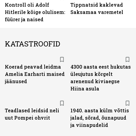
Kontroll oli Adolf
Tippnatsid kaklevad
Hitlerile kõige olulisem:
Saksamaa varemetel
füürer ja naised
KATASTROOFID
Koerad peavad leidma
4300 aasta eest hukutas
Amelia Earharti maised
üleujutus kõrgelt
jäänused
arenenud kiviaegse
Hiina asula
Teadlased leidsid neli
1940. aasta külm võttis
uut Pompei ohvrit
jalad, sõrad, õunapuud
ja viinapudelid