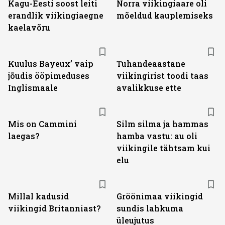
Kagu-Eesti soost leiti
Norra viikingiaare oli
erandlik viikingiaegne
mõeldud kauplemiseks
kaelavõru
Kuulus Bayeux’ vaip
Tuhandeaastane
jõudis ööpimeduses
viikingirist toodi taas
Inglismaale
avalikkuse ette
Mis on Cammini
Silm silma ja hammas
laegas?
hamba vastu: au oli
viikingile tähtsam kui
elu
Millal kadusid
Gröönimaa viikingid
viikingid Britanniast?
sundis lahkuma
üleujutus