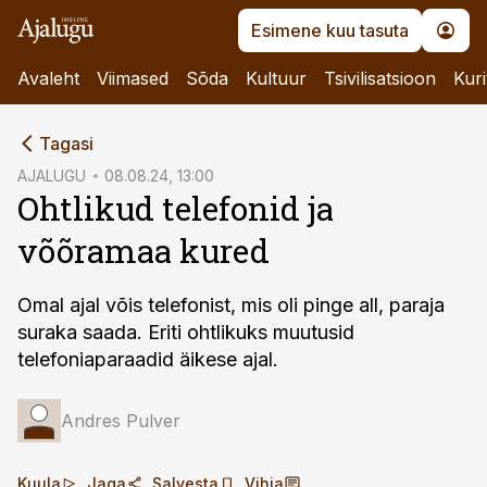
Esimene kuu tasuta
Avaleht
Viimased
Sõda
Kultuur
Tsivilisatsioon
Kuri
cebook
Tagasi
Twitter)
AJALUGU
08.08.24, 13:00
Ohtlikud telefonid ja
kedIn
võõramaa kured
ail
k
Omal ajal võis telefonist, mis oli pinge all, paraja
suraka saada. Eriti ohtlikuks muutusid
telefoniaparaadid äikese ajal.
Andres Pulver
Kuula
Jaga
Salvesta
Vihja