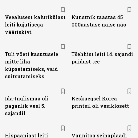
Veealusest kalurikülast
Kunstnik taastas 45
leiti kujutisega
000aastase naise näo
vääriskivi
Tuli võeti kasutusele
Tšehhist leiti 14. sajandi
mitte liha
puidust tee
küpsetamiseks, vaid
suitsutamiseks
Ida-Inglismaa oli
Keskaegsel Korea
paganlik veel 5.
printsil oli vesiklosett
sajandil
Hispaaniast leiti
Vannitoa seinaplaadi