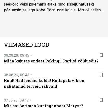
seekord veidi pikemaks ajaks ning sissejuhatuseks
põrutasin sellega kohe Pärnusse kalale. Mis oli selles
autos head ja millised olid vead saab teada, kui lugeda
läbi järgnev lugu.
VIIMASED LOOD
09.08.26, 09:45
Mida kujutas endast Pekingi–Pariisi võidusõit?
08.08.26, 09:43
Kuld! Nad leidsid kulda! Kullapalavik on
nakatanud terveid rahvaid
07.08.26, 09:42
Mis sai Šotimaa kuningannast Maryst?