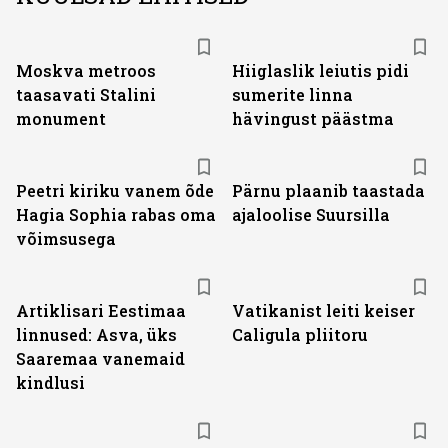
Moskva metroos
Hiiglaslik leiutis pidi
taasavati Stalini
sumerite linna
monument
hävingust päästma
Peetri kiriku vanem õde
Pärnu plaanib taastada
Hagia Sophia rabas oma
ajaloolise Suursilla
võimsusega
Artiklisari Eestimaa
Vatikanist leiti keiser
linnused: Asva, üks
Caligula pliitoru
Saaremaa vanemaid
kindlusi