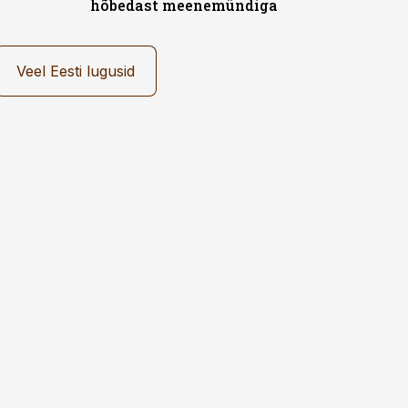
hõbedast meenemündiga
Veel Eesti lugusid