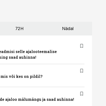
72H
Nädal
eadmisi selle ajalooteemalise
ing saad auhinna!
is või kes on pildil?
de ajaloo mälumängu ja saad auhinna!