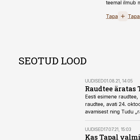
teemal ilmub m
Tapa
Tapa
SEOTUD LOOD
UUDISED
01.08.21, 14:05
Raudtee äratas 
Eesti esimene raudtee, 
raudtee, avati 24. okt
avamisest ning Tudu „r
UUDISED
17.07.21, 15:03
Kas Tapal valmi