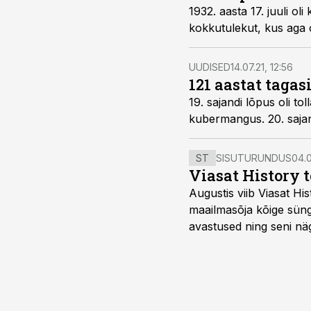
1932. aasta 17. juuli o
kokkutulekut, kus aga o
UUDISED
14.07.21, 12:56
121 aastat tagas
19. sajandi lõpus oli t
kubermangus. 20. sajan
ST
SISUTURUNDUS
04.0
Viasat History 
Augustis viib Viasat Hi
maailmasõja kõige sünge
avastused ning seni nä
uuest vaatenurgast. Via
viasathistory.eu/ee