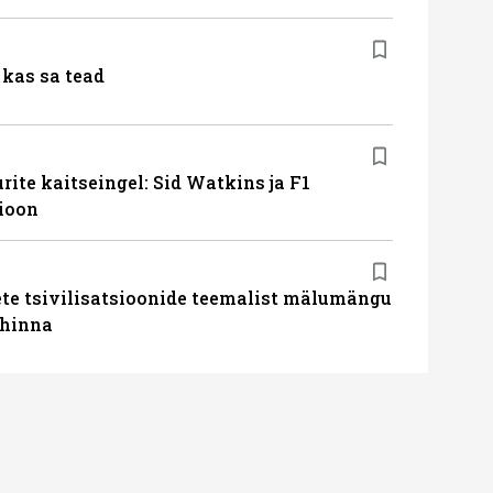
kas sa tead
ite kaitseingel: Sid Watkins ja F1
ioon
te tsivilisatsioonide teemalist mälumängu
uhinna