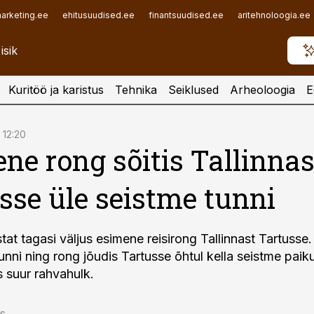
arketing.ee
ehitusuudised.ee
finantsuudised.ee
aritehnoloogia.ee
Kuritöö ja karistus
Tehnika
Seiklused
Arheoloogia
E
, 12:20
ne rong sõitis Tallinnas
sse üle seistme tunni
at tagasi väljus esimene reisirong Tallinnast Tartusse. 
unni ning rong jõudis Tartusse õhtul kella seistme paik
s suur rahvahulk.
s