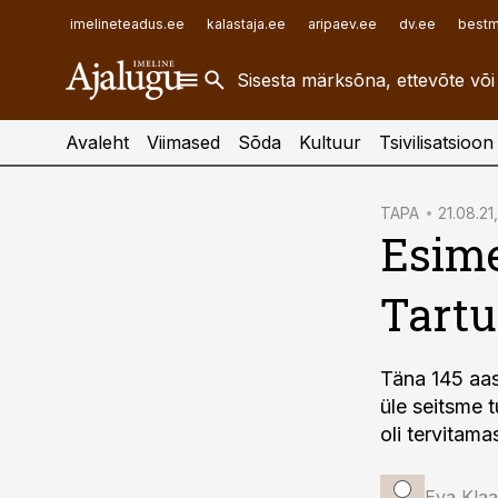
ehitusuudised.ee
raamatupidaja.ee
imelineteadus.ee
kalastaja.ee
aripaev.ee
dv.ee
bestm
finantsuudised.ee
toostusuudised.ee
aritehnoloogia.ee
Avaleht
Viimased
Sõda
Kultuur
Tsivilisatsioon
cebook
TAPA
21.08.21
Esime
Twitter)
kedIn
Tartu
ail
k
Täna 145 aast
üle seitsme t
oli tervitama
Eva Klaa