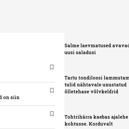
Salme laevmatused avava
uusi saladusi
Tartu tondilossi lammutam
tulid nähtavale unustatud
õlletehase võlvkeldrid
 on siin
Tohtrihärra kaebas ajalehe
kohtusse. Korduvalt