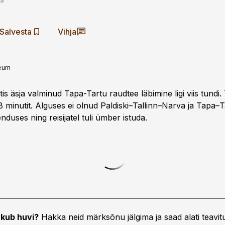
Salvesta
Vihja
eum
tis äsja valminud Tapa-Tartu raudtee läbimine ligi viis tundi. 
 minutit. Alguses ei olnud Paldiski–Tallinn–Narva ja Tapa–
uses ning reisijatel tuli ümber istuda.
kub huvi?
Hakka neid märksõnu jälgima ja saad alati teavitu