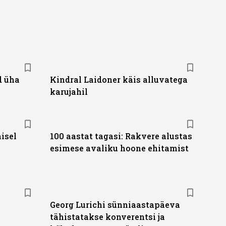
d üha
Kindral Laidoner käis alluvatega
karujahil
isel
100 aastat tagasi: Rakvere alustas
esimese avaliku hoone ehitamist
Georg Lurichi sünniaastapäeva
tähistatakse konverentsi ja