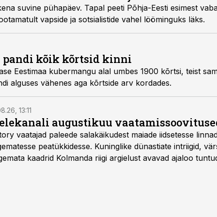
li kena suvine pühapäev. Tapal peeti Põhja-Eesti esimest vab
otamatult vapside ja sotsialistide vahel lööminguks läks.
i pandi kõik kõrtsid kinni
ollase Eestimaa kubermangu alal umbes 1900 kõrtsi, teist sam
di alguses vähenes aga kõrtside arv kordades.
8.26, 13:11
telekanali augustikuu vaatamissoovituse
story vaatajad paleede salakäikudest maiade iidsetesse linna
matesse peatükkidesse. Kuninglike dünastiate intriigid, vär
gemata kaadrid Kolmanda riigi argielust avavad ajaloo tuntu
sat History on saadaval kõikide Eesti teleoperaatorite kaud