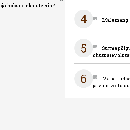
oja hobune eksisteeris?
4
Mälumäng: 
5
Surmapõlgur
ohutusrevoluts
6
Mängi iidse
ja võid võita a