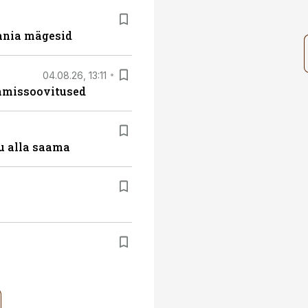
ania mägesid
04.08.26, 13:11
tamissoovitused
u alla saama