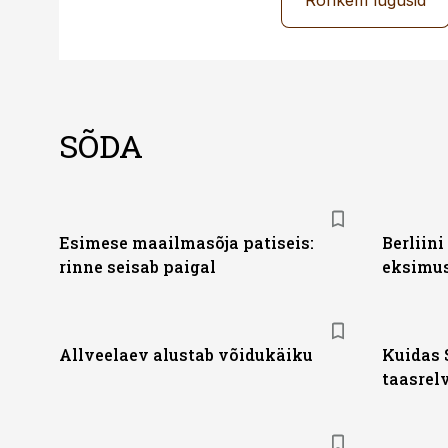
Rohkem lugusid
SÕDA
Esimese maailmasõja patiseis:
Berliin
rinne seisab paigal
eksimu
Allveelaev alustab võidukäiku
Kuidas 
taasrelv