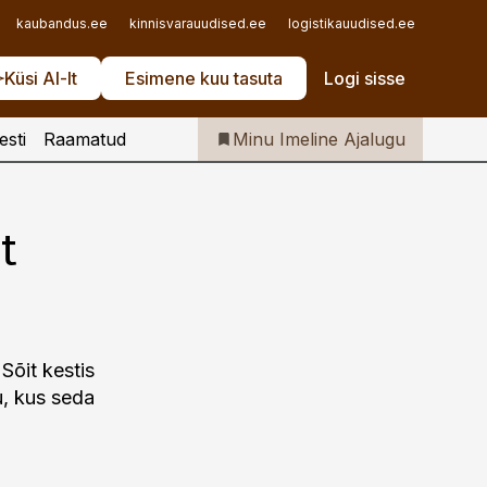
Iseteenindus
kaubandus.ee
kinnisvarauudised.ee
logistikauudised.ee
mu.ee
Telli Imeline Ajalugu
Küsi AI-lt
Esimene kuu tasuta
Logi sisse
esti
Raamatud
Minu Imeline Ajalugu
t
Sõit kestis
u, kus seda