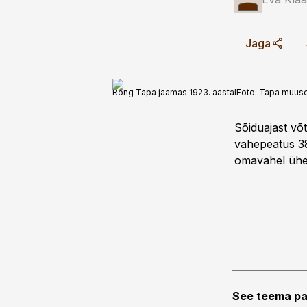
Jaga
Rong Tapa jaamas 1923. aastal
Foto:
Tapa muus
Sõiduajast võt
vahepeatus 38
omavahel ühend
See teema pa