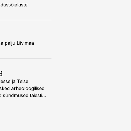
adussõjalaste
a palju Liivimaa
d
desse ja Teise
sked arheoloogilised
d sündmused täiesti
u. Tutvu telekavaga: