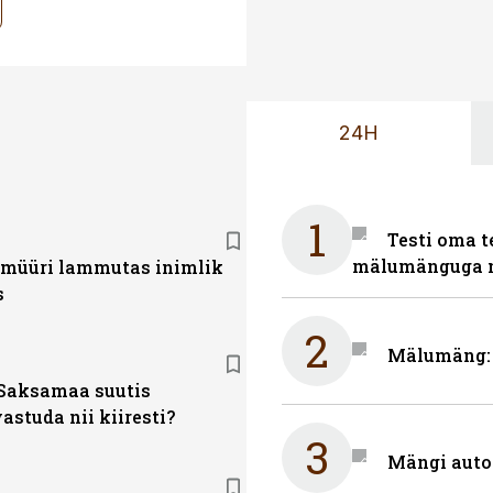
24H
1
Testi oma t
mälumänguga n
i müüri lammutas inimlik
s
2
Mälumäng: m
Saksamaa suutis
astuda nii kiiresti?
3
Mängi auto