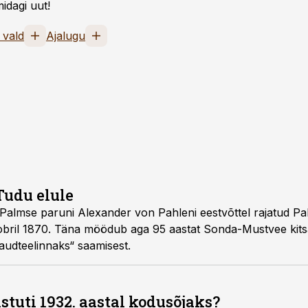
idagi uut!
 vald
Ajalugu
Tudu elule
Palmse paruni Alexander von Pahleni eestvõttel rajatud Pal
oobril 1870. Täna möödub aga 95 aastat Sonda-Mustvee kit
audteelinnaks“ saamisest.
stuti 1932. aastal kodusõjaks?