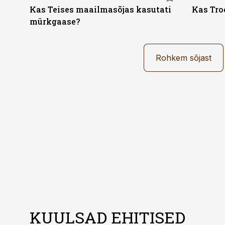
Kas Teises maailmasõjas kasutati
Kas Tro
mürkgaase?
Rohkem sõjast
KUULSAD EHITISED