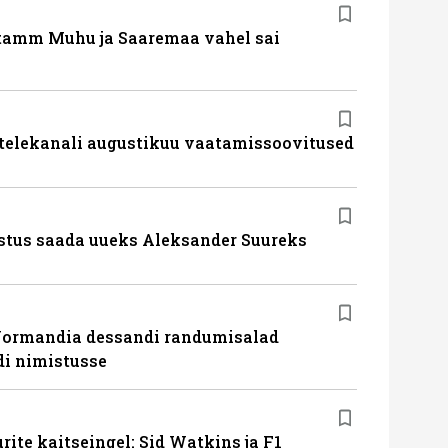
tamm Muhu ja Saaremaa vahel sai
 telekanali augustikuu vaatamissoovitused
stus saada uueks Aleksander Suureks
Normandia dessandi randumisalad
i nimistusse
ite kaitseingel: Sid Watkins ja F1