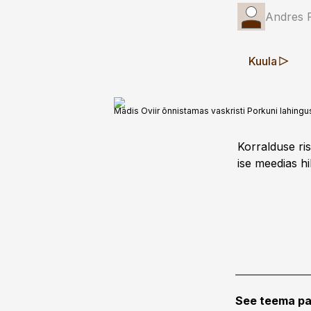
Andres 
Kuula
Madis Oviir õnnistamas vaskristi Porkuni lahingu
Korralduse ris
ise meedias hi
See teema pa