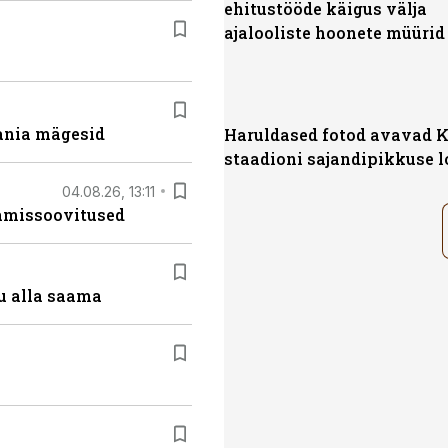
ehitustööde käigus välja
ajalooliste hoonete müürid
ania mägesid
Haruldased fotod avavad K
staadioni sajandipikkuse l
04.08.26, 13:11
tamissoovitused
u alla saama