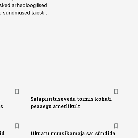
sked arheoloogilised
d sündmused täiesti
u. Tutvu telekavaga:
a
Salapiiritusevedu toimis kohati
ts
peaaegu ametlikult
id
Ukuaru muusikamaja sai sündida