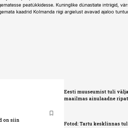
matesse peatükkidesse. Kuninglike dünastiate intriigid, vär
gemata kaadrid Kolmanda riigi argielust avavad ajaloo tuntu
sat History on saadaval kõikide Eesti teleoperaatorite kaud
Eesti muuseumist tuli välj
maailmas ainulaadne ripa
 on siin
Fotod: Tartu kesklinnas tul