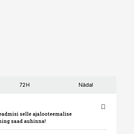
72H
Nädal
eadmisi selle ajalooteemalise
ing saad auhinna!