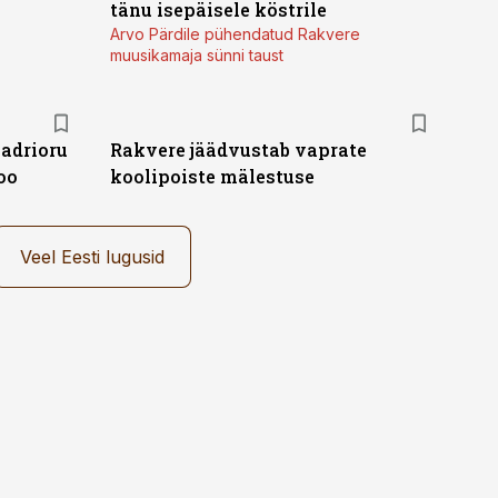
tänu isepäisele köstrile
Arvo Pärdile pühendatud Rakvere
muusikamaja sünni taust
adrioru
Rakvere jäädvustab vaprate
oo
koolipoiste mälestuse
Veel Eesti lugusid