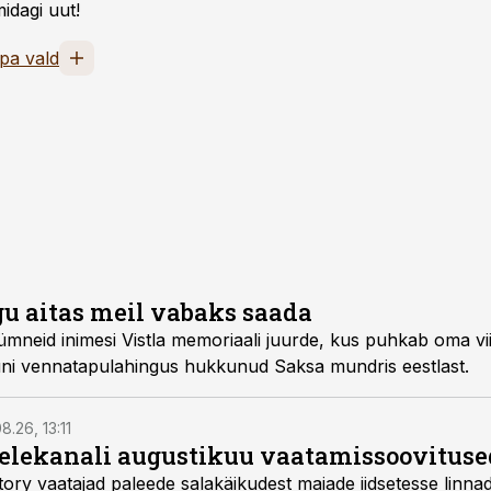
idagi uut!
pa vald
gu aitas meil vabaks saada
mneid inimesi Vistla memoriaali juurde, kus puhkab oma v
uni vennatapulahingus hukkunud Saksa mundris eestlast.
8.26, 13:11
telekanali augustikuu vaatamissoovituse
story vaatajad paleede salakäikudest maiade iidsetesse linna