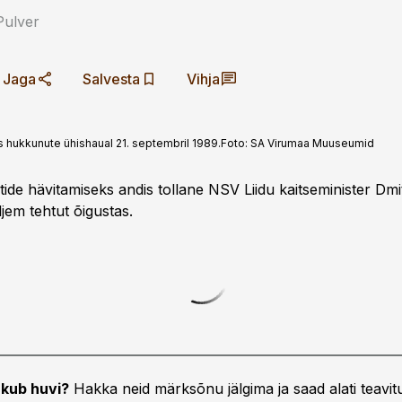
Pulver
Jaga
Salvesta
Vihja
s hukkunute ühishaual 21. septembril 1989.
Foto:
SA Virumaa Muuseumid
tide hävitamiseks andis tollane NSV Liidu kaitseminister Dmi
ljem tehtut õigustas.
kub huvi?
Hakka neid märksõnu jälgima ja saad alati teavitu