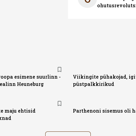
ohutusrevoluts
oopa esimene suurlinn -
Viikingite pühakojad, ig
pealinn Heuneburg
püstpalkkirikud
te maju ehtisid
Parthenoni sisemus oli 
knad