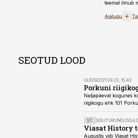
teemal ilmub m
Ajalugu
Ta
SEOTUD LOOD
UUDISED
21.09.23, 15:40
Porkuni riigiko
Neljapäeval kogunes kü
riigikogu ehk 101 Pork
ST
SISUTURUNDUS
04.0
Viasat History 
Augustis viib Viasat Hi