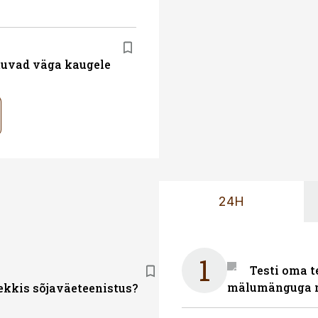
atuvad väga kaugele
24H
1
Testi oma t
mälumänguga n
tekkis sõjaväeteenistus?