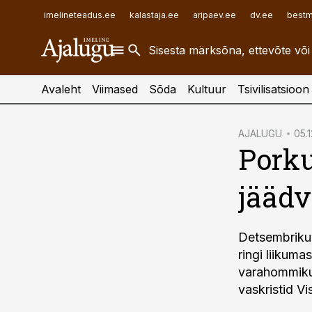
ehitusuudised.ee
raamatupidaja.ee
imelineteadus.ee
kalastaja.ee
aripaev.ee
dv.ee
bestm
finantsuudised.ee
toostusuudised.ee
aritehnoloogia.ee
Avaleht
Viimased
Sõda
Kultuur
Tsivilisatsioon
cebook
AJALUGU
05.1
Porku
Twitter)
kedIn
jäädv
ail
k
Detsembrikuu
ringi liikum
varahommikul
vaskristid Vi