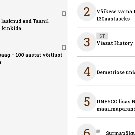
2
Väikese väina 
130aastaseks
i lasknud end Taanil
e kinkida
ST
3
Viasat History
aag – 100 aastat võitlust
a
4
Demetriose uni
5
UNESCO lisas 
maailmapärand
6
Surmapõlgur