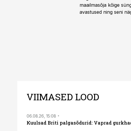
maailmasõja kõige sünge
avastused ning seni nä
uuest vaatenurgast. Via
viasathistory.eu/ee
VIIMASED LOOD
06.08.26, 15:08
Kuulsad Briti palgasõdurid: Vaprad gurkhad