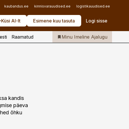
Iseteenindus
kaubandus.ee
kinnisvarauudised.ee
logistikauudised.ee
mu.ee
Telli Imeline Ajalugu
Küsi AI-lt
Esimene kuu tasuta
Logi sisse
esti
Raamatud
Minu Imeline Ajalugu
ksa kandis
rgmise päeva
mehed õhku