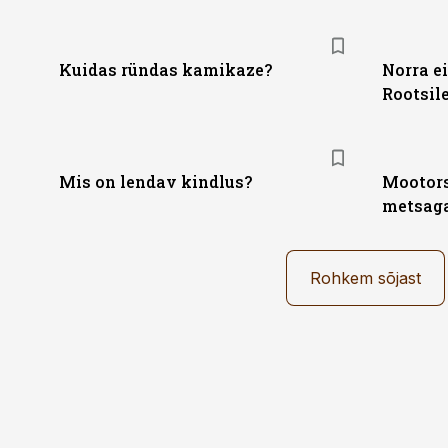
Kuidas ründas kamikaze?
Norra e
Rootsil
Mis on lendav kindlus?
Mootors
metsag
Rohkem sõjast