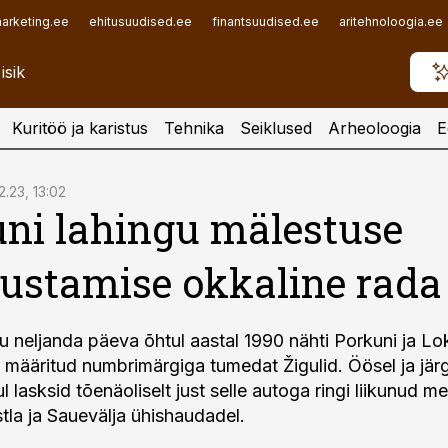
arketing.ee
ehitusuudised.ee
finantsuudised.ee
aritehnoloogia.ee
Kuritöö ja karistus
Tehnika
Seiklused
Arheoloogia
E
2.23, 13:02
ni lahingu mälestuse
ustamise okkaline rada
 neljanda päeva õhtul aastal 1990 nähti Porkuni ja Lo
as määritud numbrimärgiga tumedat Žigulid. Öösel ja jä
 lasksid tõenäoliselt just selle autoga ringi liikunud 
stla ja Sauevälja ühishaudadel.