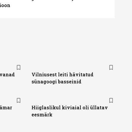
ioon
ivanad
Vilniusest leiti hävitatud
sünagoogi basseinid
hämar
Hiiglaslikul kiviaial oli üllatav
eesmärk