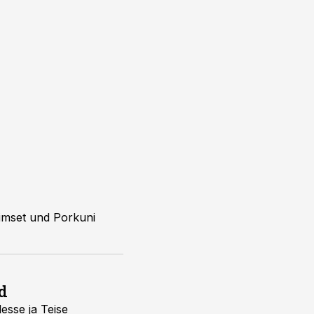
iimset und Porkuni
d
desse ja Teise