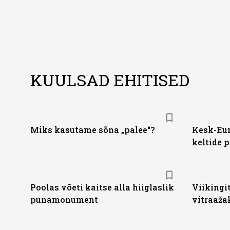
KUULSAD EHITISED
Miks kasutame sõna „palee“?
Kesk-Eur
keltide 
Poolas võeti kaitse alla hiiglaslik
Viikingi
punamonument
vitraaža