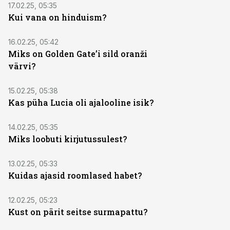
17.02.25, 05:35
Kui vana on hinduism?
16.02.25, 05:42
Miks on Golden Gate’i sild oranži
värvi?
15.02.25, 05:38
Kas püha Lucia oli ajalooline isik?
14.02.25, 05:35
Miks loobuti kirjutussulest?
13.02.25, 05:33
Kuidas ajasid roomlased habet?
12.02.25, 05:23
Kust on pärit seitse surmapattu?