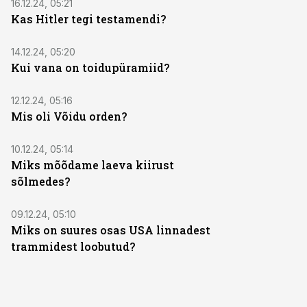
16.12.24, 05:21
Kas Hitler tegi testamendi?
14.12.24, 05:20
Kui vana on toidupüramiid?
12.12.24, 05:16
Mis oli Võidu orden?
10.12.24, 05:14
Miks mõõdame laeva kiirust
sõlmedes?
09.12.24, 05:10
Miks on suures osas USA linnadest
trammidest loobutud?