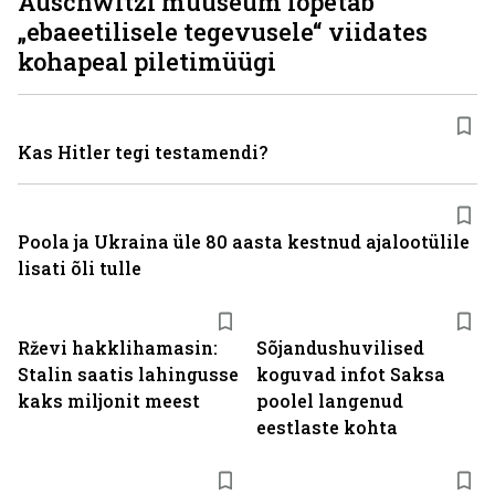
Auschwitzi muuseum lõpetab
„ebaeetilisele tegevusele“ viidates
kohapeal piletimüügi
Kas Hitler tegi testamendi?
Poola ja Ukraina üle 80 aasta kestnud ajalootülile
lisati õli tulle
Rževi hakklihamasin:
Sõjandushuvilised
Stalin saatis lahingusse
koguvad infot Saksa
kaks miljonit meest
poolel langenud
eestlaste kohta