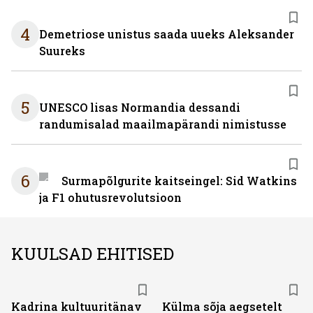
4
Demetriose unistus saada uueks Aleksander
Suureks
5
UNESCO lisas Normandia dessandi
randumisalad maailmapärandi nimistusse
6
Surmapõlgurite kaitseingel: Sid Watkins
ja F1 ohutusrevolutsioon
KUULSAD EHITISED
Kadrina kultuuritänav
Külma sõja aegsetelt