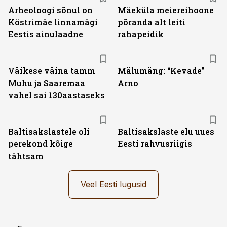
Arheoloogi sõnul on
Mäeküla meiereihoone
Köstrimäe linnamägi
põranda alt leiti
Eestis ainulaadne
rahapeidik
Väikese väina tamm
Mälumäng: “Kevade”
Muhu ja Saaremaa
Arno
vahel sai 130aastaseks
Baltisakslastele oli
Baltisakslaste elu uues
perekond kõige
Eesti rahvusriigis
tähtsam
Veel Eesti lugusid