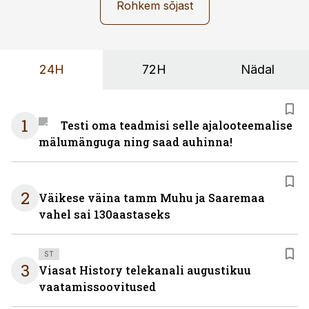
Rohkem sõjast
24H
72H
Nädal
1
Testi oma teadmisi selle ajalooteemalise
mälumänguga ning saad auhinna!
2
Väikese väina tamm Muhu ja Saaremaa
vahel sai 130aastaseks
ST
3
Viasat History telekanali augustikuu
vaatamissoovitused