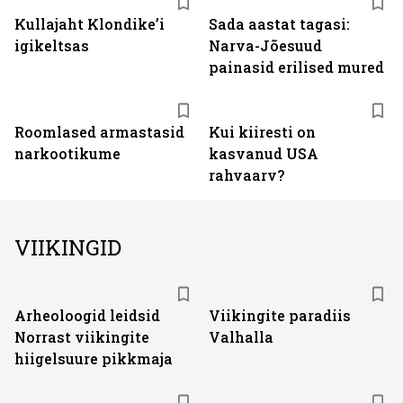
Kullajaht Klondike’i
Sada aastat tagasi:
igikeltsas
Narva-Jõesuud
painasid erilised mured
Roomlased armastasid
Kui kiiresti on
narkootikume
kasvanud USA
rahvaarv?
VIIKINGID
Arheoloogid leidsid
Viikingite paradiis
Norrast viikingite
Valhalla
hiigelsuure pikkmaja