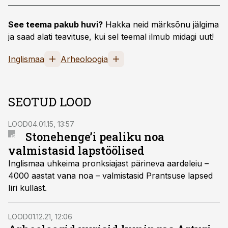
See teema pakub huvi?
Hakka neid märksõnu jälgima
ja saad alati teavituse, kui sel teemal ilmub midagi uut!
Inglismaa
Arheoloogia
SEOTUD LOOD
LOOD
04.01.15, 13:57
Stonehenge’i pealiku noa
valmistasid lapstöölised
Inglismaa uhkeima pronksiajast pärineva aardeleiu –
4000 aastat vana noa – valmistasid Prantsuse lapsed
Iiri kullast.
LOOD
01.12.21, 12:06