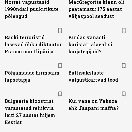
Norrat vapustasid
MacGregorite klann oli
1990ndail puukirikute
peatamatu: 175 aastat
põlengud
väljas­pool seadust
Baski terroristid
Kuidas vanasti
lasevad õhku diktaator
karistati alaealisi
Franco mantlipärija
kurjategijaid?
Põhjamaade hirmsaim
Baltisakslaste
lapsetapja
valgustkartvad teod
Bulgaaria kloostrist
Kui vana on Yakuza
varastatud reliikvia
ehk Jaapani maffia?
leiti 27 aastat hiljem
Eestist