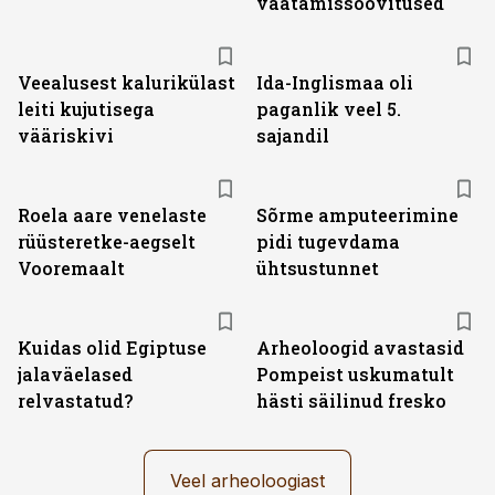
vaatamissoovitused
Veealusest kalurikülast
Ida-Inglismaa oli
leiti kujutisega
paganlik veel 5.
vääriskivi
sajandil
Roela aare venelaste
Sõrme amputeerimine
rüüsteretke-aegselt
pidi tugevdama
Vooremaalt
ühtsustunnet
Kuidas olid Egiptuse
Arheoloogid avastasid
jalaväelased
Pompeist uskumatult
relvastatud?
hästi säilinud fresko
Veel arheoloogiast