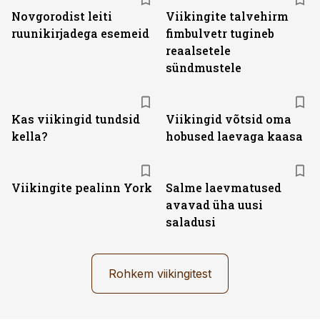
Novgorodist leiti
Viikingite talvehirm
ruunikirjadega esemeid
fimbulvetr tugineb
reaalsetele
sündmustele
Kas viikingid tundsid
Viikingid võtsid oma
kella?
hobused laevaga kaasa
Viikingite pealinn York
Salme laevmatused
avavad üha uusi
saladusi
Rohkem viikingitest