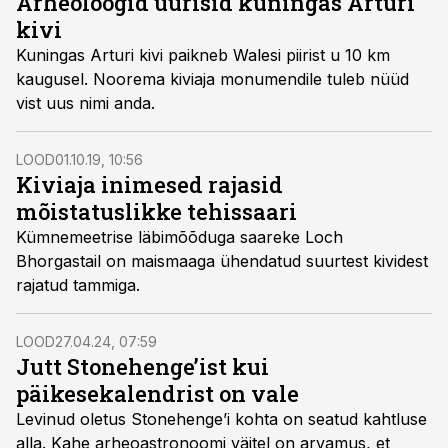
Arheoloogid uurisid kuningas Arturi
kivi
Kuningas Arturi kivi paikneb Walesi piirist u 10 km
kaugusel. Noorema kiviaja monumendile tuleb nüüd
vist uus nimi anda.
LOOD
01.10.19, 10:56
Kiviaja inimesed rajasid
mõistatuslikke tehissaari
Kümnemeetrise läbimõõduga saareke Loch
Bhorgastail on maismaaga ühendatud suurtest kividest
rajatud tammiga.
LOOD
27.04.24, 07:59
Jutt Stonehenge’ist kui
päikesekalendrist on vale
Levinud oletus Stonehenge’i kohta on seatud kahtluse
alla. Kahe arheoastronoomi väitel on arvamus, et