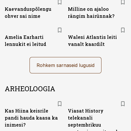
Kaevanduspõlengu
Milline on ajaloo
ohver sai nime
rängim hairünnak?
Amelia Earharti
Walesi Atlantis leiti
lennukit ei leitud
vanalt kaardilt
Rohkem sarnaseid lugusid
ARHEOLOOGIA
ST
Kas Hiina keisrile
Viasat History
pandi hauda kaasa ka
telekanali
inimesi?
septembrikuu