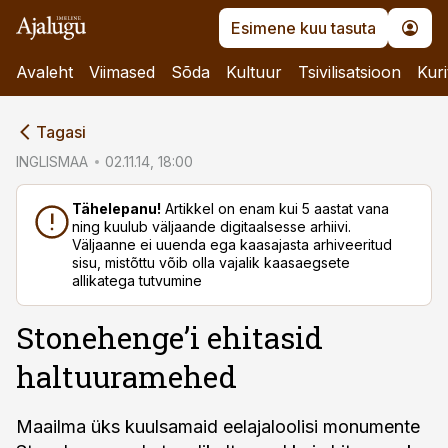
Esimene kuu tasuta
Avaleht
Viimased
Sõda
Kultuur
Tsivilisatsioon
Kuri
cebook
Tagasi
Twitter)
INGLISMAA
02.11.14, 18:00
kedIn
Tähelepanu!
Artikkel on enam kui 5 aastat vana
ning kuulub väljaande digitaalsesse arhiivi.
ail
Väljaanne ei uuenda ega kaasajasta arhiveeritud
sisu, mistõttu võib olla vajalik kaasaegsete
k
allikatega tutvumine
Stonehenge’i ehitasid
haltuuramehed
Maailma üks kuulsamaid eelajaloolisi monumente