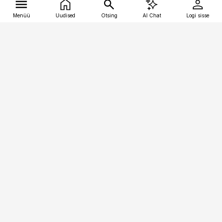
Menüü
Uudised
Otsing
AI Chat
Logi sisse
Vana-Lõuna 39/1, 19094 Tallinn
(+372) 667 0111
tellimiskeskus@aripaev.ee
Telli Imeline Ajalugu
Uudiskiri
Reklaam
Firmast
Sisu kasutamisõigused
Ajakirjaniku
eetikakoodeks
Üldtingimused
Privaatsustingimused
Küpsiste poliitika
KKK
Eesti Meediaettevõtete
Eelistuste haldamine
Liit