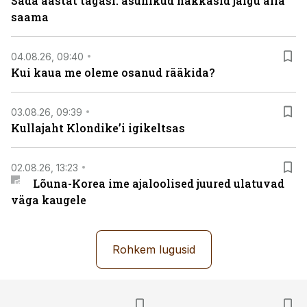
Sada aastat tagasi: asunikud hakkasid jalgu alla
saama
04.08.26, 09:40
Kui kaua me oleme osanud rääkida?
03.08.26, 09:39
Kullajaht Klondike’i igikeltsas
02.08.26, 13:23
Lõuna-Korea ime ajaloolised juured ulatuvad
väga kaugele
Rohkem lugusid