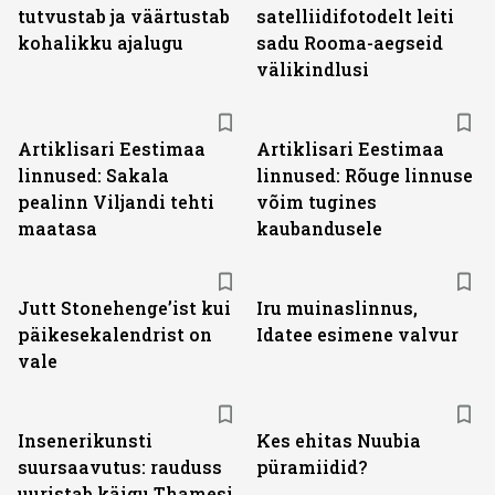
tutvustab ja väärtustab
satelliidifotodelt leiti
kohalikku ajalugu
sadu Rooma-aegseid
välikindlusi
Artiklisari Eestimaa
Artiklisari Eestimaa
linnused: Sakala
linnused: Rõuge linnuse
pealinn Viljandi tehti
võim tugines
maatasa
kaubandusele
Jutt Stonehenge’ist kui
Iru muinaslinnus,
päikesekalendrist on
Idatee esimene valvur
vale
Insenerikunsti
Kes ehitas Nuubia
suursaavutus: rauduss
püramiidid?
uuristab käigu Thamesi