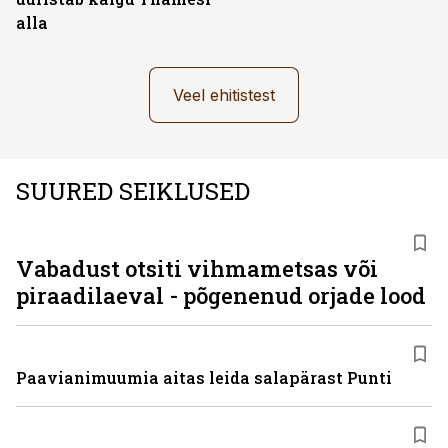
alla
Veel ehitistest
SUURED SEIKLUSED
Vabadust otsiti vihmametsas või
piraadilaeval - põgenenud orjade lood
Paavianimuumia aitas leida salapärast Punti