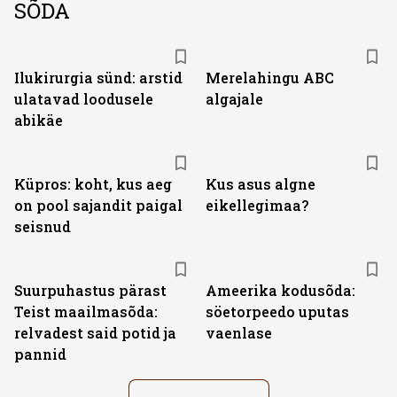
SÕDA
Ilukirurgia sünd: arstid
Merelahingu ABC
ulatavad loodusele
algajale
abikäe
Küpros: koht, kus aeg
Kus asus algne
on pool sajandit paigal
eikellegimaa?
seisnud
Suurpuhastus pärast
Ameerika kodusõda:
Teist maailmasõda:
söetorpeedo uputas
relvadest said potid ja
vaenlase
pannid