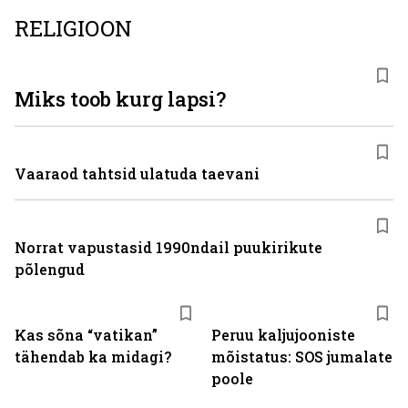
RELIGIOON
Miks toob kurg lapsi?
Vaaraod tahtsid ulatuda taevani
Norrat vapustasid 1990ndail puukirikute
põlengud
Kas sõna “vatikan”
Peruu kaljujooniste
tähendab ka midagi?
mõistatus: SOS jumalate
poole