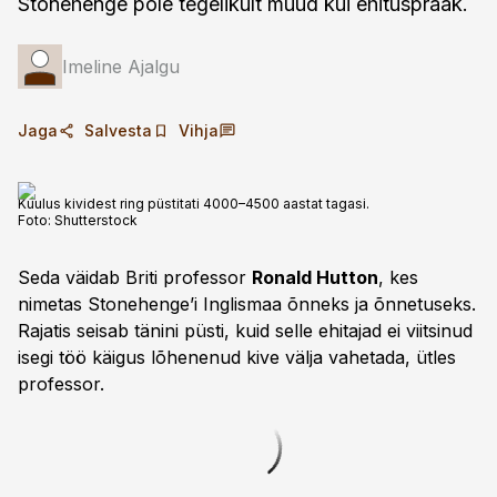
Stonehenge pole tegelikult muud kui ehituspraak.
Imeline Ajalgu
Jaga
Salvesta
Vihja
Kuulus kividest ring püstitati 4000–4500 aastat tagasi.
Foto:
Shutterstock
Seda väidab Briti professor
Ronald Hutton
, kes
nimetas Stone­henge’i Inglismaa õnneks ja õnnetuseks.
Rajatis seisab tänini püsti, kuid selle ehitajad ei viitsinud
isegi töö käigus lõhenenud kive välja vahetada, ütles
professor.