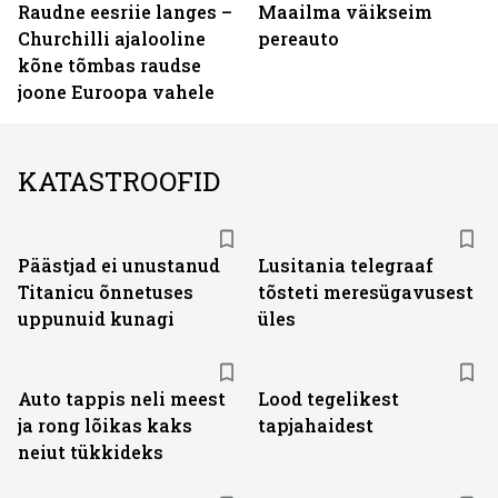
Raudne eesriie langes –
Maailma väikseim
Churchilli ajalooline
pereauto
kõne tõmbas raudse
joone Euroopa vahele
KATASTROOFID
Päästjad ei unustanud
Lusitania telegraaf
Titanicu õnnetuses
tõsteti meresügavusest
uppunuid kunagi
üles
Auto tappis neli meest
Lood tegelikest
ja rong lõikas kaks
tapjahaidest
neiut tükkideks