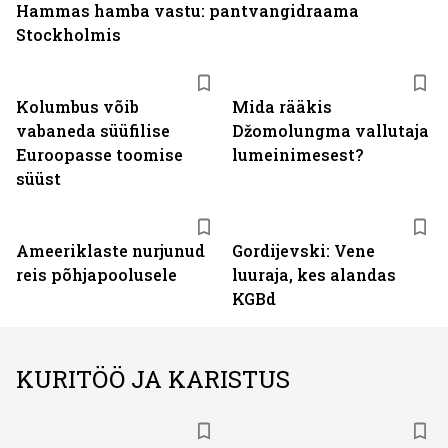
Hammas hamba vastu: pantvangi­draama
Stockholmis
Kolumbus võib
Mida rääkis
vabaneda süüfilise
Džomolungma vallutaja
Euroopasse toomise
lumeinimesest?
süüst
Ameeriklaste nurjunud
Gordijevski: Vene
reis põhjapoolusele
luuraja, kes alandas
KGBd
KURITÖÖ JA KARISTUS