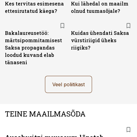
Kes tervitas esimesena
Kui lähedal on maailm
ettesirutatud käega?
olnud tuumasõjale?
Bakalaureusetöö:
Kuidas ühendati Saksa
märtsipommitamisest
vürstiriigid üheks
Saksa propagandas
riigiks?
loodud kuvand elab
tänaseni
Veel poliitikast
TEINE MAAILMASÕDA