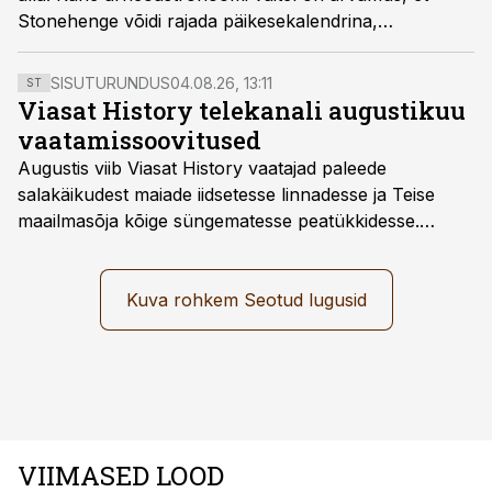
Stonehenge võidi rajada päikesekalendrina,
soovmõtlemine.
SISUTURUNDUS
04.08.26, 13:11
ST
Viasat History telekanali augustikuu
vaatamissoovitused
Augustis viib Viasat History vaatajad paleede
salakäikudest maiade iidsetesse linnadesse ja Teise
maailmasõja kõige süngematesse peatükkidesse.
Kuninglike dünastiate intriigid, värsked arheoloogilised
avastused ning seni nägemata kaadrid Kolmanda riigi
argielust avavad ajaloo tuntud sündmused täiesti uuest
Kuva rohkem Seotud lugusid
vaatenurgast. Viasat History on saadaval kõikide Eesti
teleoperaatorite kaudu. Tutvu telekavaga:
viasathistory.eu/ee
VIIMASED LOOD