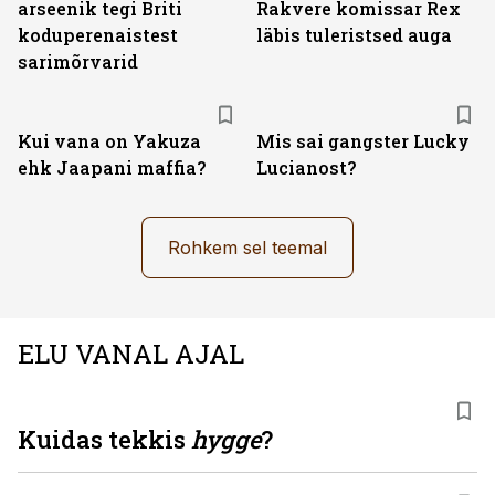
arseenik tegi Briti
Rakvere komissar Rex
koduperenaistest
läbis tuleristsed auga
sarimõrvarid
Kui vana on Yakuza
Mis sai gangster Lucky
ehk Jaapani maffia?
Lucianost?
Rohkem sel teemal
ELU VANAL AJAL
Kuidas tekkis
hygge
?