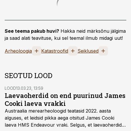
See teema pakub huvi?
Hakka neid märksõnu jälgima
ja saad alati teavituse, kui sel teemal ilmub midagi uut!
Arheoloogia
Katastroofid
Seiklused
SEOTUD LOOD
LOOD
13.03.23, 13:59
Laevaoherdid on end puurinud James
Cooki laeva vrakki
Austraalia merearheoloogid teatasid 2022. aasta
alguses, et leidsid pikka aega otsitud James Cooki
laeva HMS Endeavour vraki. Selgus, et laevaoherdid