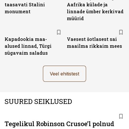
taasavati Stalini
Aafrika külade ja
monument
linnade ümber kerkivad
müürid
Kapadookia maa-
Vaesest šotlasest sai
alused linnad, Türgi
maailma rikkaim mees
sügavaim saladus
Veel ehitistest
SUURED SEIKLUSED
Tegelikul Robinson Crusoe’l polnud