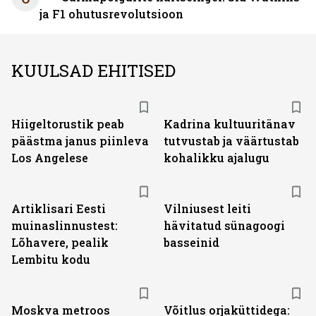
ja F1 ohutusrevolutsioon
KUULSAD EHITISED
Hiigeltorustik peab
Kadrina kultuuritänav
päästma janus piinleva
tutvustab ja väärtustab
Los Angelese
kohalikku ajalugu
Artiklisari Eesti
Vilniusest leiti
muinaslinnustest:
hävitatud sünagoogi
Lõhavere, pealik
basseinid
Lembitu kodu
Moskva metroos
Võitlus orjaküttidega: