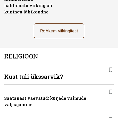
nähtamatu viiking oli
kuninga lähikondne
Rohkem viikingitest
RELIGIOON
Kust tuli ükssarvik?
Saatanast vaevatud: kurjade vaimude
väljaajamine