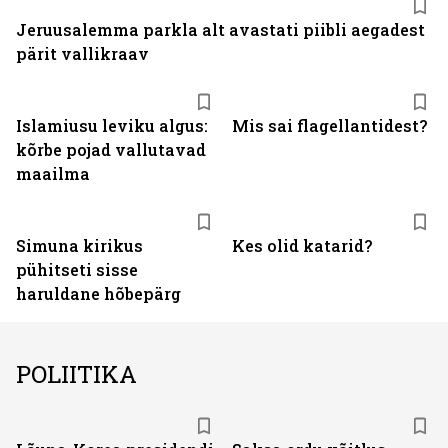
Jeruusalemma parkla alt avastati piibli aegadest
pärit vallikraav
Islamiusu leviku algus:
Mis sai flagellantidest?
kõrbe pojad vallutavad
maailma
Simuna kirikus
Kes olid katarid?
pühitseti sisse
haruldane hõbepärg
POLIITIKA