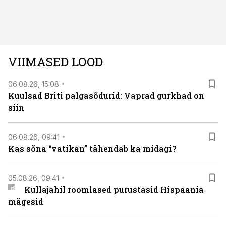
Kuninglike dünastiate intriigid, värsked arheoloogilised
avastused ning seni nägemata kaadrid Kolmanda riigi
argielust avavad ajaloo tuntud sündmused täiesti uuest
vaatenurgast. Viasat History on saadaval kõikide Eesti
teleoperaatorite kaudu. Tutvu telekavaga:
VIIMASED LOOD
viasathistory.eu/ee
06.08.26, 15:08
Kuulsad Briti palgasõdurid: Vaprad gurkhad on
siin
06.08.26, 09:41
Kas sõna “vatikan” tähendab ka midagi?
05.08.26, 09:41
Kullajahil roomlased purustasid Hispaania
mägesid