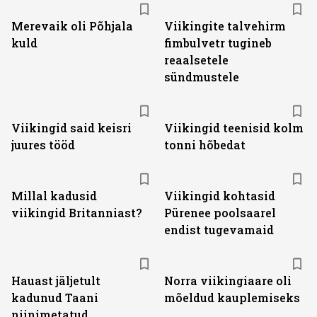
Merevaik oli Põhjala
Viikingite talvehirm
kuld
fimbulvetr tugineb
reaalsetele
sündmustele
Viikingid said keisri
Viikingid teenisid kolm
juures tööd
tonni hõbedat
Millal kadusid
Viikingid kohtasid
viikingid Britanniast?
Pürenee poolsaarel
endist tugevamaid
Hauast jäljetult
Norra viikingiaare oli
kadunud Taani
mõeldud kauplemiseks
niinimetatud