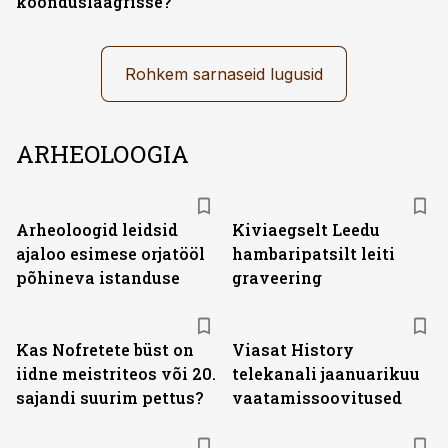
koonduslaagrisse?
Rohkem sarnaseid lugusid
ARHEOLOOGIA
Arheoloogid leidsid
Kiviaegselt Leedu
ajaloo esimese orjatööl
hambaripatsilt leiti
põhineva istanduse
graveering
ST
Kas Nofretete büst on
Viasat History
iidne meistriteos või 20.
telekanali jaanuarikuu
sajandi suurim pettus?
vaatamissoovitused
ST