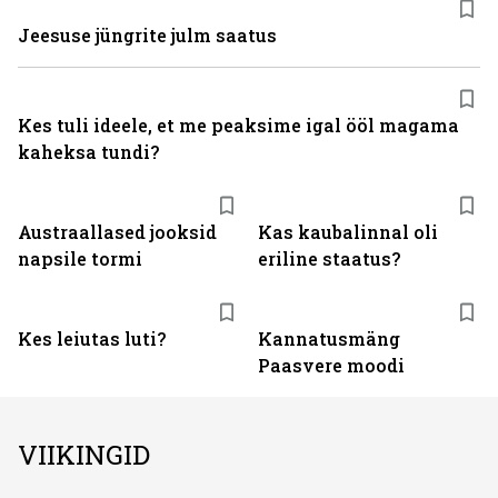
Jeesuse jüngrite julm saatus
Kes tuli ideele, et me peaksime igal ööl magama
kaheksa tundi?
Austraallased jooksid
Kas kaubalinnal oli
napsile tormi
eriline staatus?
Kes leiutas luti?
Kannatusmäng
Paasvere moodi
VIIKINGID