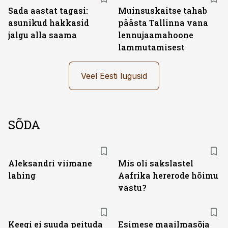
Sada aastat tagasi:
Muinsuskaitse tahab
asunikud hakkasid
päästa Tallinna vana
jalgu alla saama
lennujaamahoone
lammutamisest
Veel Eesti lugusid
SÕDA
Aleksandri viimane
Mis oli sakslastel
lahing
Aafrika hererode hõimu
vastu?
Keegi ei suuda peituda
Esimese maailmasõja