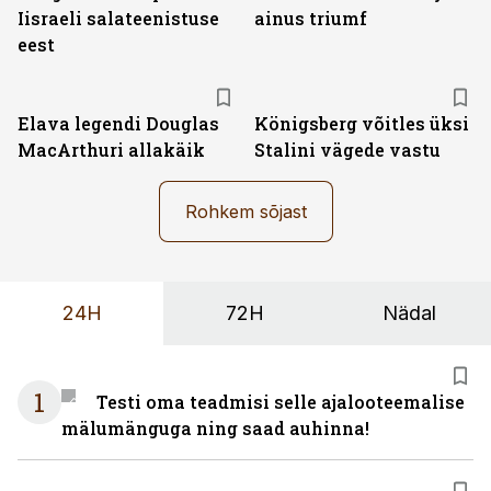
Iisraeli salateenistuse
ainus triumf
eest
Elava legendi Douglas
Königsberg võitles üksi
MacArthuri allakäik
Stalini vägede vastu
Rohkem sõjast
24H
72H
Nädal
1
Testi oma teadmisi selle ajalooteemalise
mälumänguga ning saad auhinna!