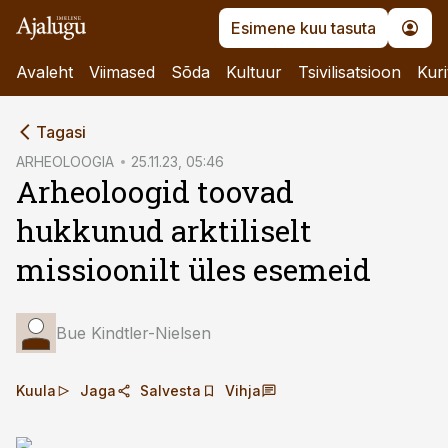
Esimene kuu tasuta
Avaleht
Viimased
Sõda
Kultuur
Tsivilisatsioon
Kuri
cebook
Tagasi
Twitter)
ARHEOLOOGIA
25.11.23, 05:46
Arheoloogid toovad
kedIn
hukkunud arktiliselt
ail
missioonilt üles esemeid
k
Bue Kindtler-Nielsen
Kuula
Jaga
Salvesta
Vihja