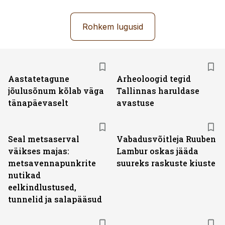
Rohkem lugusid
Aastatetagune
Arheoloogid tegid
jõulusõnum kõlab väga
Tallinnas haruldase
tänapäevaselt
avastuse
Seal metsaserval
Vabadusvõitleja Ruuben
väikses majas:
Lambur oskas jääda
metsavennapunkrite
suureks raskuste kiuste
nutikad
eelkindlustused,
tunnelid ja salapääsud