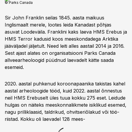
© Parks Canada
Sir John Franklin seilas 1845. aasta maikuus
Inglismaalt merele, lootes leida Kanadast põhjas
asuvat Loodeväila. Franklini kaks laeva HMS Erebus ja
HMS Terror kadusid koos meeskondadega Arktika
jääväljadel jäljetult. Need leiti alles aastail 2014 ja 2016.
Sest ajast alates on organisatsiooni Parks Canada
allveearheoloogid püüdnud laevadelt kätte saada
esemeid.
2020. aastal puhkenud koroonapaanika takistas kahel
aastal arheoloogide tööd, kuid 2022. aastal õnnestus
neil HMS Erebuselt üles tuua kokku 275 eset. Leidude
hulgas on näiteks meeskonna­liikmete isiklikud esemed,
nagu prilli­klaasid, taldrikud, ohvitseri­õlakud või töö­
riistad. Kokku oli laevadel 128 mees­­-