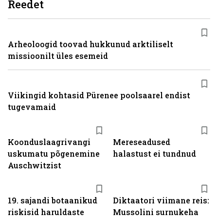
Reedet
Arheoloogid toovad hukkunud arktiliselt
missioonilt üles esemeid
Viikingid kohtasid Pürenee poolsaarel endist
tugevamaid
Koonduslaagrivangi
Mereseadused
uskumatu põgenemine
halastust ei tundnud
Auschwitzist
19. sajandi botaanikud
Diktaatori viimane reis:
riskisid haruldaste
Mussolini surnukeha