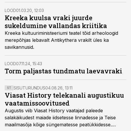
on kuulsat laeva ära söömas. Merebioloog Reuben
Shipway täheldas seda probleemi, kui ta laevavraki
LOOD
01.03.20, 12:03
juurde sukeldus.
Kreeka kuulsa vraki juurde
sukeldumine vallandas kriitika
Kreeka kultuuriministeeriumi teatel tõid arheoloogid
merepõhjas lebavalt Antikythera vrakilt üles ka
savikannusid.
LOOD
07.11.24, 15:43
Torm paljastas tundmatu laevavraki
SISUTURUNDUS
04.08.26, 13:11
ST
Viasat History telekanali augustikuu
vaatamissoovitused
Augustis viib Viasat History vaatajad paleede
salakäikudest maiade iidsetesse linnadesse ja Teise
maailmasõja kõige süngematesse peatükkidesse.