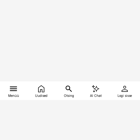
Menüü
Uudised
Otsing
AI Chat
Logi sisse
Vana-Lõuna 39/1, 19094 Tallinn
(+372) 667 0111