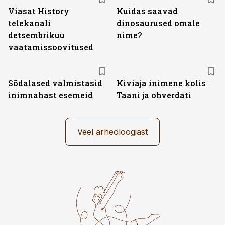
Viasat History
Kuidas saavad
telekanali
dinosaurused omale
detsembrikuu
nime?
vaatamissoovitused
Sõdalased valmistasid
Kiviaja inimene kolis
inimnahast esemeid
Taani ja ohverdati
Veel arheoloogiast