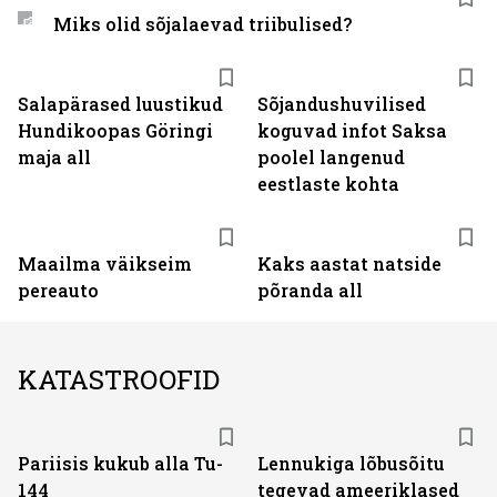
Miks olid sõjalaevad triibulised?
Salapärased luustikud
Sõjandushuvilised
Hundikoopas Göringi
koguvad infot Saksa
maja all
poolel langenud
eestlaste kohta
Maailma väikseim
Kaks aastat natside
pereauto
põranda all
KATASTROOFID
Pariisis kukub alla Tu-
Lennukiga lõbusõitu
144
tegevad ameeriklased