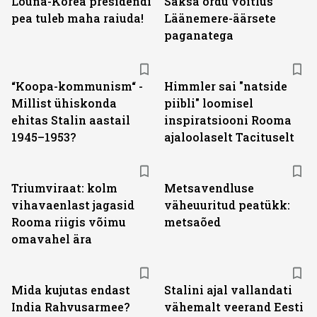
Lõuna-Korea presidendi
Saksa ordu võitlus
pea tuleb maha raiuda!
Läänemere-äärsete
paganatega
“Koopa-kommunism“ -
Himmler sai "natside
Millist ühiskonda
piibli" loomisel
ehitas Stalin aastail
inspiratsiooni Rooma
1945–1953?
ajaloolaselt Tacituselt
Triumviraat: kolm
Metsavendluse
vihavaenlast jagasid
väheuuritud peatükk:
Rooma riigis võimu
metsaõed
omavahel ära
Mida kujutas endast
Stalini ajal vallandati
India Rahvusarmee?
vähemalt veerand Eesti