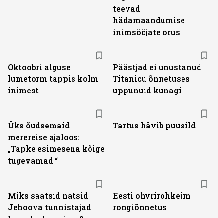
teevad
hädamaandumise
inimsööjate orus
Oktoobri alguse
Päästjad ei unustanud
lumetorm tappis kolm
Titanicu õnnetuses
inimest
uppunuid kunagi
Üks õudsemaid
Tartus hävib puusild
merereise ajaloos:
„Tapke esimesena kõige
tugevamad!“
Miks saatsid natsid
Eesti ohvrirohkeim
Jehoova tunnistajad
rongiõnnetus