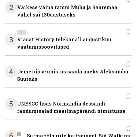
2
Väikese väina tamm Muhu ja Saaremaa
vahel sai 130aastaseks
ST
3
Viasat History telekanali augustikuu
vaatamissoovitused
4
Demetriose unistus saada uueks Aleksander
Suureks
5
UNESCO lisas Normandia dessandi
randumisalad maailmapärandi nimistusse
6
Surmapõlgurite kaitseingel: Sid Watkins