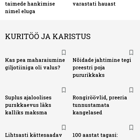
taimede hankimise
varastati hauast
nimel eluga
KURITÖÖ JA KARISTUS
Kas pea maharaiumine
Nõidade jahtimine tegi
giljotiiniga oli valus?
preestri poja
pururikkaks
Suplus ajaloolises
Rongiröövlid, preeria
purskkaevus läks
tunnustamata
kalliks maksma
kangelased
Lihtsasti kättesaadav
100 aastat tagasi: