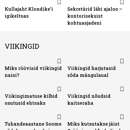
Kullajaht Klondike’i
Sekretärid läbi ajaloo –
igikeltsas
kontoriseksist
kohtuasjadeni
VIIKINGID
Miks röövisid viikingid
Viikingid harjutasid
naisi?
sõda mängulaual
Viikingimatuse kilbid
Viikingid nõudsid
osutusid ehtsaks
kaitseraha
Tuhandeaastane Soome
Miks kutsutakse jäist