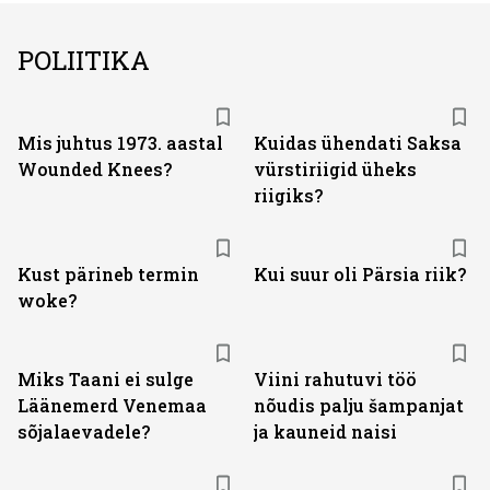
POLIITIKA
Mis juhtus 1973. aastal
Kuidas ühendati Saksa
Wounded Knees?
vürstiriigid üheks
riigiks?
Kust pärineb termin
Kui suur oli Pärsia riik?
woke?
Miks Taani ei sulge
Viini rahutuvi töö
Läänemerd Venemaa
nõudis palju šampanjat
sõjalaevadele?
ja kauneid naisi