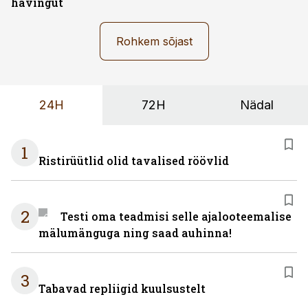
hävingut
Rohkem sõjast
24H
72H
Nädal
1
Ristirüütlid olid tavalised röövlid
2
Testi oma teadmisi selle ajalooteemalise
mälumänguga ning saad auhinna!
3
Tabavad repliigid kuulsustelt