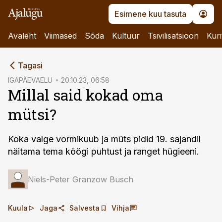
Esimene kuu tasuta
Avaleht
Viimased
Sõda
Kultuur
Tsivilisatsioon
Kuri
cebook
Tagasi
Twitter)
IGAPÄEVAELU
20.10.23, 06:58
Millal said kokad oma
kedIn
mütsi?
ail
k
Koka valge vormikuub ja müts pidid 19. sajandil
näitama tema köögi puhtust ja ranget hügieeni.
Niels-Peter Granzow Busch
Kuula
Jaga
Salvesta
Vihja