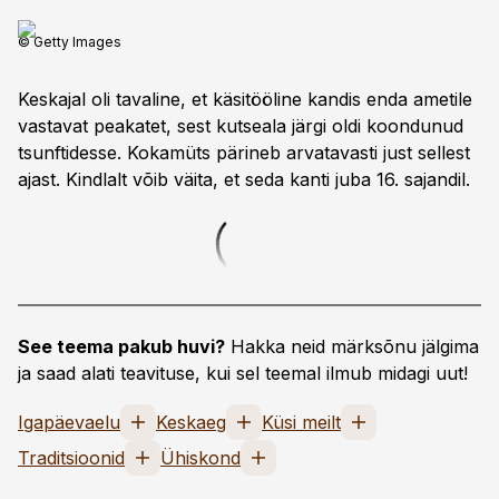
© Getty Images
Keskajal oli tavaline, et käsitööline kandis enda ametile
vastavat peakatet, sest kutseala järgi oldi koondunud
tsunftidesse. Kokamüts pärineb arvatavasti just sellest
ajast. Kindlalt võib väita, et seda kanti juba 16. sajandil.
See teema pakub huvi?
Hakka neid märksõnu jälgima
ja saad alati teavituse, kui sel teemal ilmub midagi uut!
Igapäevaelu
Keskaeg
Küsi meilt
Traditsioonid
Ühiskond