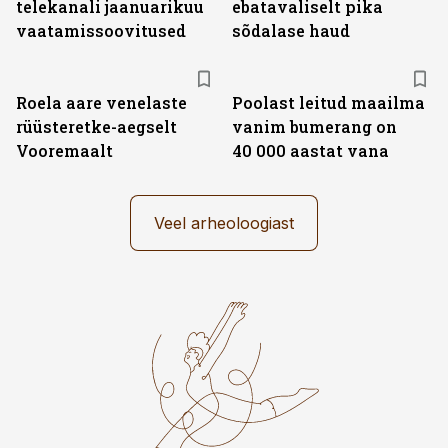
telekanali jaanuarikuu
ebatavaliselt pika
vaatamissoovitused
sõdalase haud
Roela aare venelaste
Poolast leitud maailma
rüüsteretke-aegselt
vanim bumerang on
Vooremaalt
40 000 aastat vana
Veel arheoloogiast