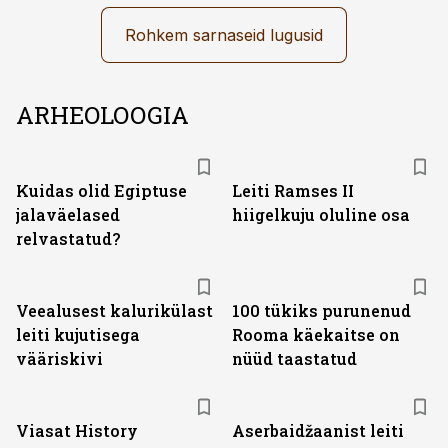
Rohkem sarnaseid lugusid
ARHEOLOOGIA
Kuidas olid Egiptuse
Leiti Ramses II
jalaväelased
hiigelkuju oluline osa
relvastatud?
Veealusest kalurikülast
100 tükiks purunenud
leiti kujutisega
Rooma käekaitse on
vääriskivi
nüüd taastatud
ST
Viasat History
Aserbaidžaanist leiti