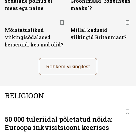
sõdalane polnud ei
Gröönimaad "roheliseks
mees ega naine
maaks"?
Mõistatuslikud
Millal kadusid
viikingisõdalased
viikingid Britanniast?
bersergid: kes nad olid?
Rohkem viikingitest
RELIGIOON
50 000 tuleriidal põletatud nõida:
Euroopa inkvisitsiooni keerises