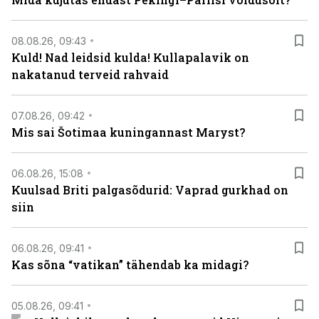
08.08.26, 09:43
Kuld! Nad leidsid kulda! Kullapalavik on
nakatanud terveid rahvaid
07.08.26, 09:42
Mis sai Šotimaa kuningannast Maryst?
06.08.26, 15:08
Kuulsad Briti palgasõdurid: Vaprad gurkhad on
siin
06.08.26, 09:41
Kas sõna “vatikan” tähendab ka midagi?
05.08.26, 09:41