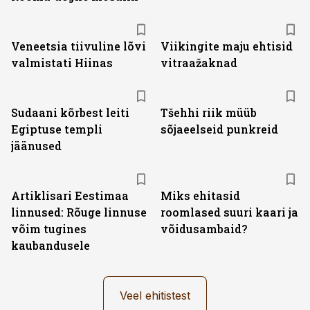
Veneetsia tiivuline lõvi
Viikingite maju ehtisid
valmistati Hiinas
vitraažaknad
Sudaani kõrbest leiti
Tšehhi riik müüb
Egiptuse templi
sõjaeelseid punkreid
jäänused
Artiklisari Eestimaa
Miks ehitasid
linnused: Rõuge linnuse
roomlased suuri kaari ja
võim tugines
võidusambaid?
kaubandusele
Veel ehitistest