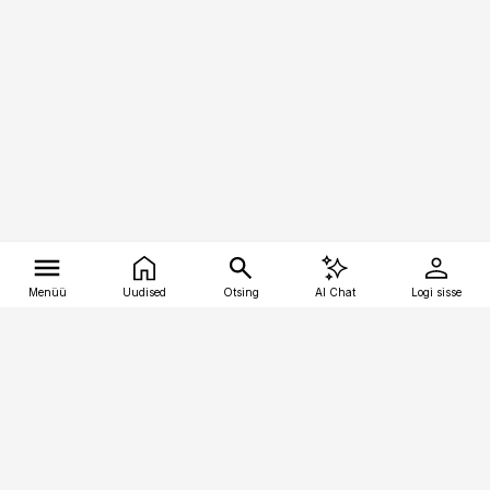
Menüü
Uudised
Otsing
AI Chat
Logi sisse
Vana-Lõuna 39/1, 19094 Tallinn
(+372) 667 0111
tellimiskeskus@aripaev.ee