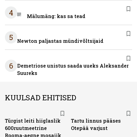
4
Mälumäng: kas sa tead
5
Newton paljastas mündivõltsijaid
6
Demetriose unistus saada uueks Aleksander
Suureks
KUULSAD EHITISED
Türgist leiti hiiglaslik
Tartu linnus pääses
600ruutmeetrine
Otepää varjust
Rooma-aegne mosaiik