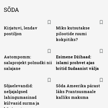
SÕDA
Kirjatuvi, lendav
Miks kutsutakse
postiljon
pilootide ruumi
kokpitiks?
Aatompomm:
Esimene Džihaad:
salaprojekt polnudki nii
islami prohvet ajas
salajane
britid Sudaanist välja
Sõjaelevandid:
Sõda Ameerika pärast
neljajalgsed
läks Prantsusmaale
lahingumasinad
kalliks maksma
külvasid surma ja