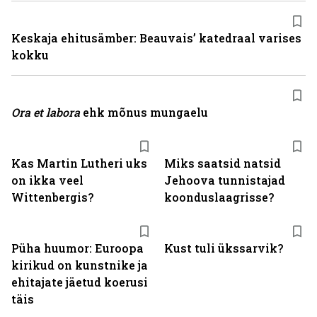
Keskaja ehitusämber: Beauvais’ katedraal varises
kokku
Ora et labora
ehk mõnus mungaelu
Kas Martin Lutheri uks
Miks saatsid natsid
on ikka veel
Jehoova tunnistajad
Wittenbergis?
koonduslaagrisse?
Püha huumor: Euroopa
Kust tuli ükssarvik?
kirikud on kunstnike ja
ehitajate jäetud koerusi
täis