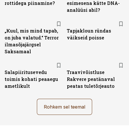
rottidega piinamine?
esimesena kätte DNA-
analüüsi abil?
„Kuul, mis mind tapab,
Tapjakloun ründas
on juba valatud.“ Terror
väikseid poisse
ilmasõjajärgsel
Saksamaal
Salapiiritusevedu
Traavivõistluse
toimis kohati peaaegu
Rakvere peatänaval
ametlikult
peatas tuletõrjeauto
Rohkem sel teemal