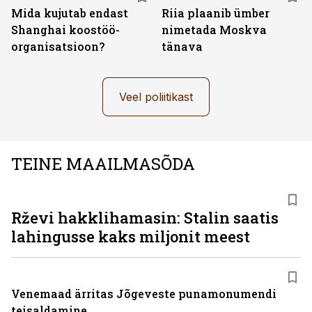
Mida kujutab endast
Riia plaanib ümber
Shanghai koostöö­
nimetada Moskva
organisatsioon?
tänava
Veel poliitikast
TEINE MAAILMASÕDA
Rževi hakklihamasin: Stalin saatis
lahingusse kaks miljonit meest
Venemaad ärritas Jõgeveste punamonumendi
teisaldamine