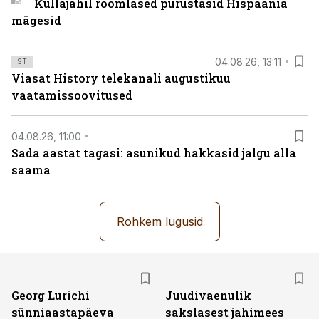
Kullajahil roomlased purustasid Hispaania
mägesid
04.08.26, 13:11
ST
Viasat History telekanali augustikuu
vaatamissoovitused
04.08.26, 11:00
Sada aastat tagasi: asunikud hakkasid jalgu alla
saama
Rohkem lugusid
Georg Lurichi
Juudivaenulik
sünniaastapäeva
sakslasest jahimees