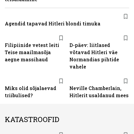
Agendid tapavad Hitleri blondi timuka
Filipiinide vetest leiti
D-päev: liitlased
Teise maailmasõja
võtavad Hitleri väe
aegne massihaud
Normandias pihtide
vahele
Miks olid sõjalaevad
Neville Chamberlain,
triibulised?
Hitlerit usaldanud mees
KATASTROOFID