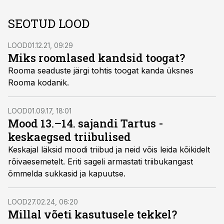
SEOTUD LOOD
LOOD
01.12.21, 09:29
Miks roomlased kandsid toogat?
Rooma seaduste järgi tohtis toogat kanda üksnes
Rooma kodanik.
LOOD
01.09.17, 18:01
Mood 13.–14. sajandi Tartus -
keskaegsed triibulised
Keskajal läksid moodi triibud ja neid võis leida kõikidelt
rõivaesemetelt. Eriti sageli armastati triibukangast
õmmelda sukkasid ja kapuutse.
LOOD
27.02.24, 06:20
Millal võeti kasutusele tekkel?