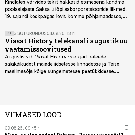
Kindlates värvides teklit hakkasid esimesena kandma
poolsalajaste Saksa üliõpilaskorporatsioonide liikmed.
19. sajandi keskpaigas levis komme põhjamaadesse,
kus võeti kasutusele ka üldine tekkel.
SISUTURUNDUS
04.08.26, 13:11
ST
Viasat History telekanali augustikuu
vaatamissoovitused
Augustis viib Viasat History vaatajad paleede
salakäikudest maiade iidsetesse linnadesse ja Teise
maailmasõja kõige süngematesse peatükkidesse.
Kuninglike dünastiate intriigid, värsked arheoloogilised
avastused ning seni nägemata kaadrid Kolmanda riigi
argielust avavad ajaloo tuntud sündmused täiesti uuest
vaatenurgast. Viasat History on saadaval kõikide Eesti
teleoperaatorite kaudu. Tutvu telekavaga:
VIIMASED LOOD
viasathistory.eu/ee
09.08.26, 09:45
Mida kujutas endast Pekingi–Pariisi võidusõit?