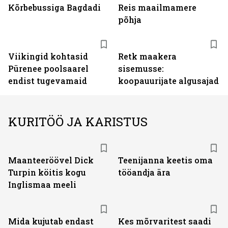
Kõrbebussiga Bagdadi
Reis maailmamere
põhja
Viikingid kohtasid
Retk maakera
Pürenee poolsaarel
sisemusse:
endist tugevamaid
koopauurijate algusajad
KURITÖÖ JA KARISTUS
Maanteeröövel Dick
Teenijanna keetis oma
Turpin köitis kogu
tööandja ära
Inglismaa meeli
Mida kujutab endast
Kes mõrvaritest saadi