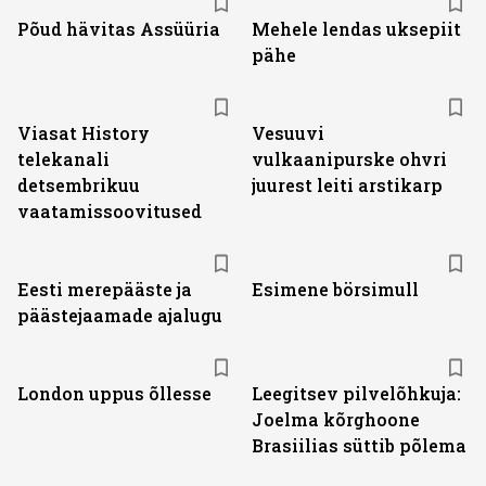
Põud hävitas Assüüria
Mehele lendas uksepiit
pähe
ST
Viasat History
Vesuuvi
telekanali
vulkaanipurske ohvri
detsembrikuu
juurest leiti arstikarp
vaatamissoovitused
Eesti merepääste ja
Esimene börsimull
päästejaamade ajalugu
London uppus õllesse
Leegitsev pilvelõhkuja:
Joelma kõrghoone
Brasiilias süttib põlema