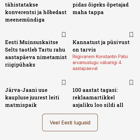
tähistatakse
pidas õigeks õpetajad
konverentsi ja hõbedast
maha tappa
meenemündiga
Eesti Muinsuskaitse
Kannatust ja püsivust
Selts taotleb Tartu rahu
on tarvis
aastapäeva nimetamist
Riigivanem Konstantin Pätsi
arvamuslugu vabariigi 4.
riigipühaks
aastapäeval
Järva-Jaani uue
100 aastat tagasi:
kaupluse juurest leiti
reklaamartikkel
matmispaik
asjaliku loo sildi all
Veel Eesti lugusid