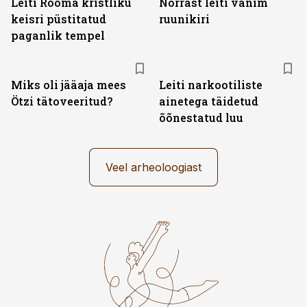
Leiti Rooma kristliku
Norrast leiti vanim
keisri püstitatud
ruunikiri
paganlik tempel
Miks oli jääaja mees
Leiti narkootiliste
Ötzi tätoveeritud?
ainetega täidetud
õõnestatud luu
Veel arheoloogiast