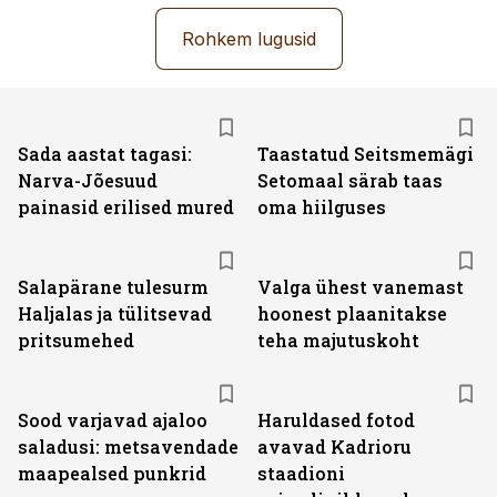
Rohkem lugusid
Sada aastat tagasi:
Taastatud Seitsmemägi
Narva-Jõesuud
Setomaal särab taas
painasid erilised mured
oma hiilguses
Salapärane tulesurm
Valga ühest vanemast
Haljalas ja tülitsevad
hoonest plaanitakse
pritsumehed
teha majutuskoht
Sood varjavad ajaloo
Haruldased fotod
saladusi: metsavendade
avavad Kadrioru
maapealsed punkrid
staadioni