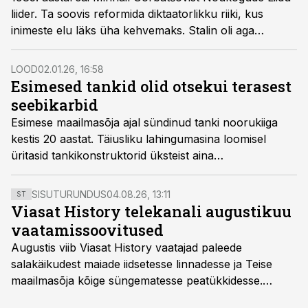
liider. Ta soovis reformida diktaatorlikku riiki, kus
inimeste elu läks üha kehvemaks. Stalin oli aga
suurriigi vundamendi alla jätnud tiksuva pommi.
LOOD
02.01.26, 16:58
Esimesed tankid olid otsekui terasest
seebikarbid
Esimese maailmasõja ajal sündinud tanki noorukiiga
kestis 20 aastat. Täiusliku lahingumasina loomisel
üritasid tankikonstruktorid üksteist aina
kummalisemate ideede ja leiutistega üle trumbata.
SISUTURUNDUS
04.08.26, 13:11
ST
Viasat History telekanali augustikuu
vaatamissoovitused
Augustis viib Viasat History vaatajad paleede
salakäikudest maiade iidsetesse linnadesse ja Teise
maailmasõja kõige süngematesse peatükkidesse.
Kuninglike dünastiate intriigid, värsked arheoloogilised