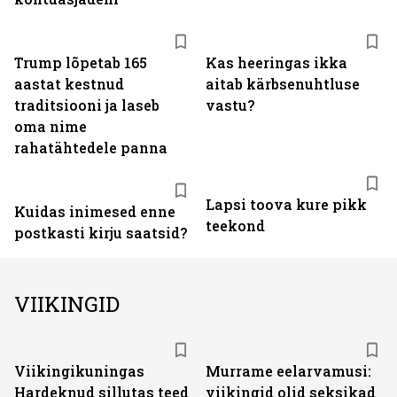
Trump lõpetab 165
Kas heeringas ikka
aastat kestnud
aitab kärbsenuhtluse
traditsiooni ja laseb
vastu?
oma nime
rahatähtedele panna
Lapsi toova kure pikk
Kuidas inimesed enne
teekond
postkasti kirju saatsid?
VIIKINGID
Viikingikuningas
Murrame eelarvamusi:
Hardeknud sillutas teed
viikingid olid seksikad