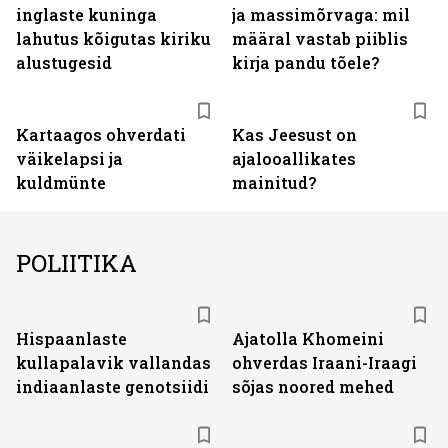
inglaste kuninga
ja massimõrvaga: mil
lahutus kõigutas kiriku
määral vastab piiblis
alustugesid
kirja pandu tõele?
Kartaagos ohverdati
Kas Jeesust on
väikelapsi ja
ajalooallikates
kuldmünte
mainitud?
POLIITIKA
Hispaanlaste
Ajatolla Khomeini
kullapalavik vallandas
ohverdas Iraani-Iraagi
indiaanlaste genotsiidi
sõjas noored mehed