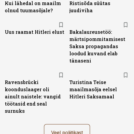
Kui lähedal on maailm
Ristisõda süütas
olnud tuumasõjale?
juudiviha
Uus raamat Hitleri elust
Bakalaureusetöö:
märtsipommitamisest
Saksa propagandas
loodud kuvand elab
tänaseni
Ravensbrücki
Turistina Teise
koonduslaager oli
maailmasõja eelsel
ainult naistele: vangid
Hitleri Saksamaal
töötasid end seal
surnuks
Veel poliitikast