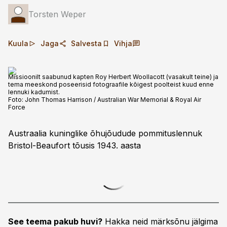
Torsten Weper
Kuula
Jaga
Salvesta
Vihja
Missioonilt saabunud kapten Roy Herbert Woollacott (vasakult teine) ja
tema meeskond poseerisid fotograafile kõigest poolteist kuud enne
lennuki kadumist.
Foto:
John Thomas Harrison / Australian War Memorial & Royal Air
Force
Austraalia kuninglike õhujõudude pommituslennuk
Bristol-Beaufort tõusis 1943. aasta
See teema pakub huvi?
Hakka neid märksõnu jälgima