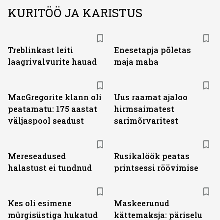
KURITÖÖ JA KARISTUS
Treblinkast leiti
Enesetapja põletas
laagrivalvurite hauad
maja maha
MacGregorite klann oli
Uus raamat ajaloo
peatamatu: 175 aastat
hirmsaimatest
väljas­pool seadust
sarimõrvaritest
Mereseadused
Rusikalöök peatas
halastust ei tundnud
printsessi röövimise
Kes oli esimene
Maskeerunud
mürgisüstiga hukatud
kättemaksja: päriselu