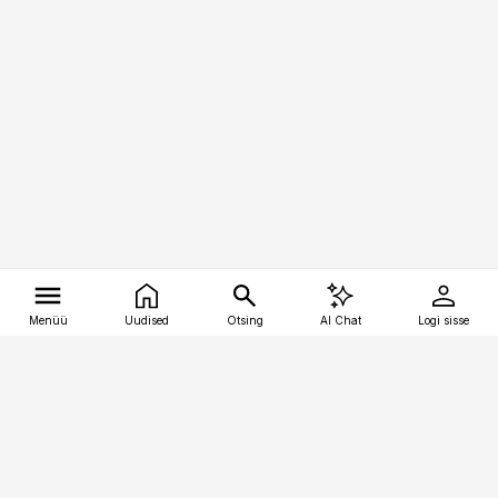
Menüü
Uudised
Otsing
AI Chat
Logi sisse
Vana-Lõuna 39/1, 19094 Tallinn
(+372) 667 0111
tellimiskeskus@aripaev.ee