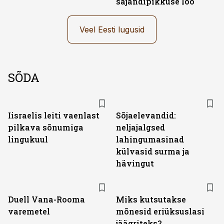
sajandipikkuse loo
Veel Eesti lugusid
SÕDA
Iisraelis leiti vaenlast
Sõjaelevandid:
pilkava sõnumiga
neljajalgsed
lingukuul
lahingumasinad
külvasid surma ja
hävingut
Duell Vana-Rooma
Miks kutsutakse
varemetel
mõnesid eriüksuslasi
jäägriteks?