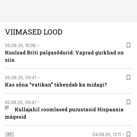
avastused ning seni nägemata kaadrid Kolmanda riigi
argielust avavad ajaloo tuntud sündmused täiesti uuest
vaatenurgast. Viasat History on saadaval kõikide Eesti
teleoperaatorite kaudu. Tutvu telekavaga:
VIIMASED LOOD
viasathistory.eu/ee
06.08.26, 15:08
Kuulsad Briti palgasõdurid: Vaprad gurkhad on
siin
06.08.26, 09:41
Kas sõna “vatikan” tähendab ka midagi?
05.08.26, 09:41
Kullajahil roomlased purustasid Hispaania
mägesid
04.08.26, 13:11
ST