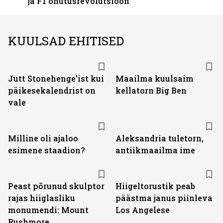
ja F1 ohutusrevolutsioon
KUULSAD EHITISED
Jutt Stonehenge’ist kui
Maailma kuulsaim
päikesekalendrist on
kellatorn Big Ben
vale
Milline oli ajaloo
Aleksandria tuletorn,
esimene staadion?
antiikmaailma ime
Peast põrunud skulptor
Hiigeltorustik peab
rajas hiiglasliku
päästma janus piinleva
monumendi: Mount
Los Angelese
Rushmore