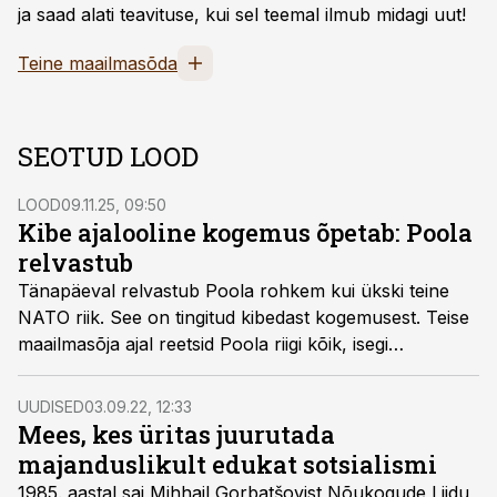
ja saad alati teavituse, kui sel teemal ilmub midagi uut!
Teine maailmasõda
SEOTUD LOOD
LOOD
09.11.25, 09:50
Kibe ajalooline kogemus õpetab: Poola
relvastub
Tänapäeval relvastub Poola rohkem kui ükski teine
NATO riik. See on tingitud kibedast kogemusest. Teise
maailmasõja ajal reetsid Poola riigi kõik, isegi
Suurbritannia ja Ameerika Ühendriigid.
UUDISED
03.09.22, 12:33
Mees, kes üritas juurutada
majanduslikult edukat sotsialismi
1985. aastal sai Mihhail Gorbatšovist Nõukogude Liidu