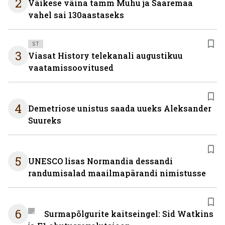
2
Väikese väina tamm Muhu ja Saaremaa
vahel sai 130aastaseks
ST
3
Viasat History telekanali augustikuu
vaatamissoovitused
4
Demetriose unistus saada uueks Aleksander
Suureks
5
UNESCO lisas Normandia dessandi
randumisalad maailmapärandi nimistusse
6
Surmapõlgurite kaitseingel: Sid Watkins