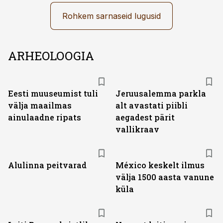
Rohkem sarnaseid lugusid
ARHEOLOOGIA
Eesti muuseumist tuli
Jeruusalemma parkla
välja maailmas
alt avastati piibli
ainulaadne ripats
aegadest pärit
vallikraav
Alulinna peitvarad
México keskelt ilmus
välja 1500 aasta vanune
küla