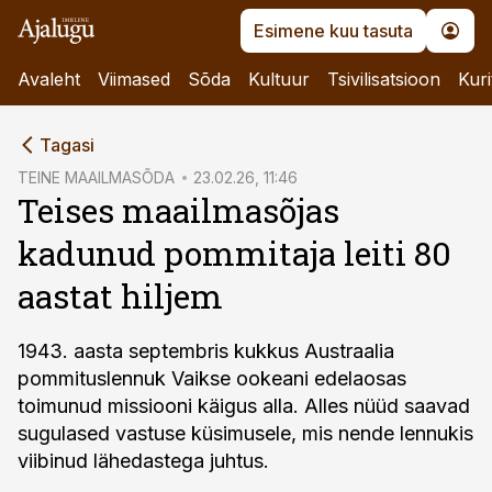
Esimene kuu tasuta
Avaleht
Viimased
Sõda
Kultuur
Tsivilisatsioon
Kuri
cebook
Tagasi
Twitter)
TEINE MAAILMASÕDA
23.02.26, 11:46
Teises maailmasõjas
kedIn
kadunud pommitaja leiti 80
ail
aastat hiljem
k
1943. aasta septembris kukkus Austraalia
pommituslennuk Vaikse ookeani edelaosas
toimunud missiooni käigus alla. Alles nüüd saavad
sugulased vastuse küsimusele, mis nende lennukis
viibinud lähedastega juhtus.