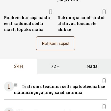
Rohkem kui saja aasta
Ilukirurgia sünd: arstid
eest kadunud sõdur
ulatavad loodusele
maeti lõpuks maha
abikäe
Rohkem sõjast
24H
72H
Nädal
1
Testi oma teadmisi selle ajalooteemalise
mälumänguga ning saad auhinna!