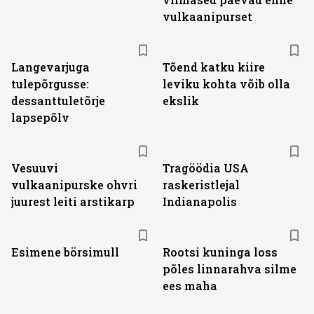
vulkaanipurset
Langevarjuga
Tõend katku kiire
tulepõrgusse:
leviku kohta võib olla
dessanttuletõrje
ekslik
lapsepõlv
Vesuuvi
Tragöödia USA
vulkaanipurske ohvri
raskeristlejal
juurest leiti arstikarp
Indianapolis
Esimene börsimull
Rootsi kuninga loss
põles linnarahva silme
ees maha