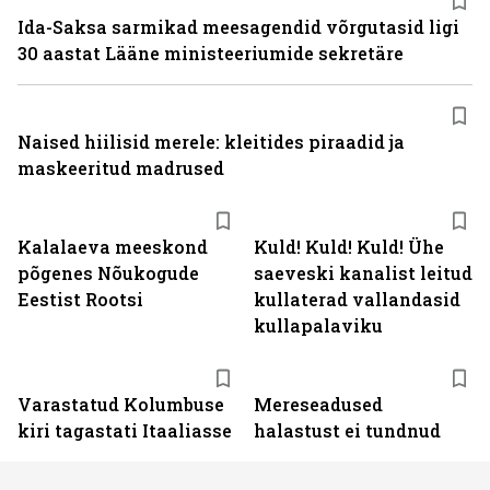
Ida-Saksa sarmikad meesagendid võrgutasid ligi
30 aastat Lääne ministeeriumide sekretäre
Naised hiilisid merele: kleitides piraadid ja
maskeeritud madrused
Kalalaeva meeskond
Kuld! Kuld! Kuld! Ühe
põgenes Nõukogude
saeveski kanalist leitud
Eestist Rootsi
kullaterad vallandasid
kullapalaviku
Varastatud Kolumbuse
Mereseadused
kiri tagastati Itaaliasse
halastust ei tundnud