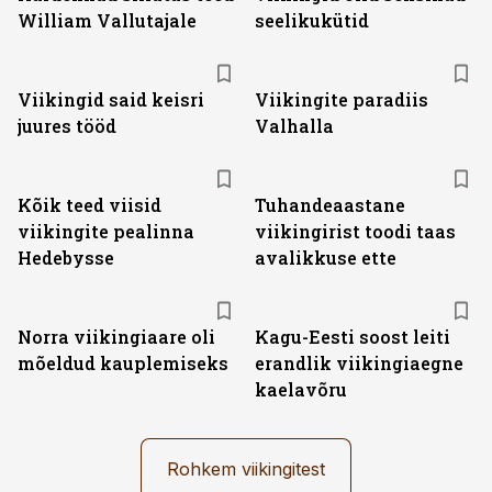
William Vallutajale
seelikukütid
Viikingid said keisri
Viikingite paradiis
juures tööd
Valhalla
Kõik teed viisid
Tuhandeaastane
viikingite pealinna
viikingirist toodi taas
Hedebysse
avalikkuse ette
Norra viikingiaare oli
Kagu-Eesti soost leiti
mõeldud kauplemiseks
erandlik viikingiaegne
kaelavõru
Rohkem viikingitest