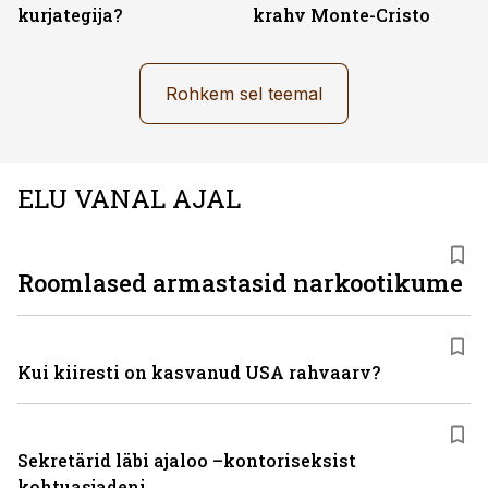
kurjategija?
krahv Monte-Cristo
Rohkem sel teemal
ELU VANAL AJAL
Roomlased armastasid narkootikume
Kui kiiresti on kasvanud USA rahvaarv?
Sekretärid läbi ajaloo –kontoriseksist
kohtuasjadeni