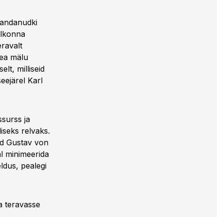
avandanudki
elkonna
eravalt
hea mälu
lt, milliseid
seejärel Karl
ssurss ja
iseks relvaks.
rd Gustav von
al minimeerida
ldus, pealegi
a teravasse