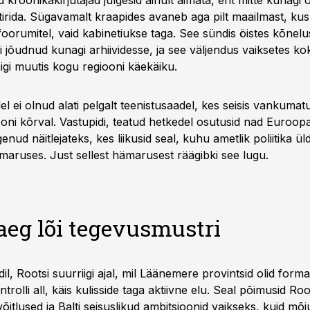
 kroonikakirjutajad julgesid ainult aimata, ent mitte kunagi
 tirida. Sügavamalt kraapides avaneb aga pilt maailmast, kus p
 foorumitel, vaid kabinetiukse taga. See sündis öistes kõnelu
ei jõudnud kunagi arhiividesse, ja see väljendus vaiksetes k
nigi muutis kogu regiooni käekäiku.
el ei olnud alati pelgalt teenistusaadel, kes seisis vankumatul
ooni kõrval. Vastupidi, teatud hetkedel osutusid nad Euroopa p
enud näitlejateks, kes liikusid seal, kuhu ametlik poliitika ül
maruses. Just sellest hämarusest räägib­ki see lugu.
aeg lõi tegevusmustri
il, Rootsi suurriigi ajal, mil Läänemere provintsid olid formaa
rolli all, käis kulisside taga aktiivne elu. Seal põimusid Roo
d võitlused ja Balti seisuslikud ambitsioonid vaikseks, kuid mõ