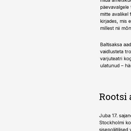
mida ametlikud
päeva­­valgele
mitte avalikel
kirjades, mis 
millest nii mõ
Baltisaksa aad
vaidlusteta tr
varjuteatri kog
ulatunud – hä
Rootsi 
Juba 17. sajand
Stockholmi kont
sisepoliitilise