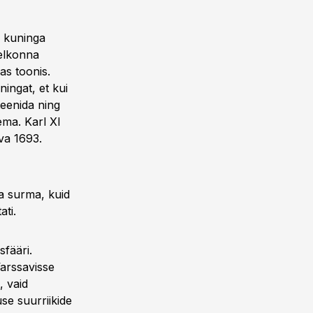
i kuninga
telkonna
as toonis.
ningat, et kui
teenida ning
ema. Karl XI
eva 1693.
a surma, kuid
ti.
fääri.
Varssavisse
, vaid
e suurriikide