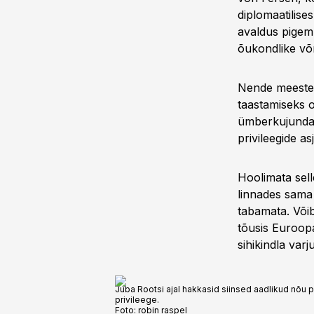
diplomaatilise
avaldus pigem
õukondlike võ
Nende meeste s
taastamiseks o
ümberkujundami
privi­leegide as
Hoolimata selle
linnades sama 
tabamata. Võib 
tõusis Euroopa
sihikindla varju
Juba Rootsi ajal hakkasid siinsed aadlikud nõu 
privileege.
Foto:
robin raspel