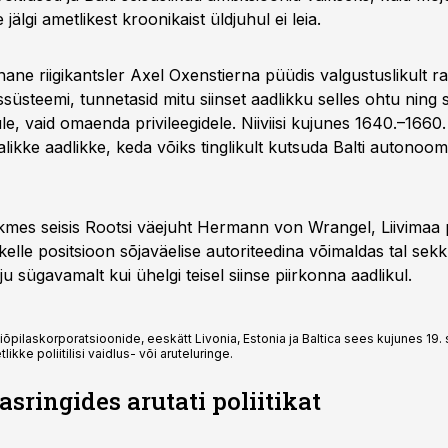
jälgi ametlikest kroonikaist üld­juhul ei leia.
nane riigikantsler Axel Oxenstierna püüdis valgustuslikult ra
ussüsteemi, tunnetasid mitu siinset aadlikku selles ohtu ning 
e, vaid omaenda privileegidele. Niiviisi kujunes 1640.–1660. 
likke aadlikke, keda võiks tinglikult kutsuda Balti autonoom
skmes seisis Rootsi väejuht Hermann von Wrangel, Liivimaa 
 kelle positsioon sõjaväelise autoriteedina võimaldas tal sek
lju sügavamalt kui ühelgi teisel siinse piirkonna aadlikul.
iõpilaskorporatsioonide, eeskätt Livonia, Estonia ja Baltica sees kujunes 19. s
likke poliitilisi vaidlus- või aruteluringe.
asringides arutati poliitikat