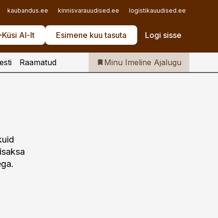
Iseteenindus
kaubandus.ee
kinnisvarauudised.ee
logistikauudised.ee
mu.ee
Telli Imeline Ajalugu
Küsi AI-lt
Esimene kuu tasuta
Logi sisse
esti
Raamatud
Minu Imeline Ajalugu
kuid
tisaksa
ega.