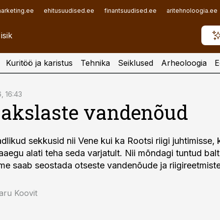
arketing.ee
ehitusuudised.ee
finantsuudised.ee
aritehnoloogia.ee
Kuritöö ja karistus
Tehnika
Seiklused
Arheoloogia
E
6, 16:43
sakslaste vandenõud
dlikud sekkusid nii Vene kui ka Rootsi riigi juhtimisse, 
aaegu alati teha seda varjatult. Nii mõndagi tuntud bal
e saab seostada otseste vandenõude ja riigireetmist
aru Koovit