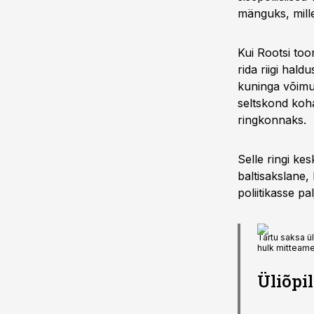
mänguks, mille 
Kui Rootsi too
rida riigi hald
kuninga võimul
seltskond koha
ringkonnaks.
Selle ringi ke
baltisakslane,
poliitikasse pa
Tartu saksa ül
hulk mitteamet
Üliõpil