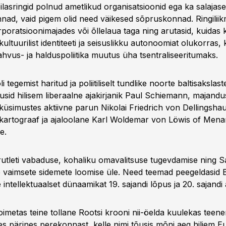
ilasringid polnud ametlikud organisatsioonid ega ka salajas
ad, vaid pigem olid need väikesed sõpruskonnad. Ringilii
poratsiooni­majades või õllelaua taga ning arutasid, kuidas k
kultuurilist identiteeti ja seisuslikku autonoomiat olukorras,
 rahvus- ja halduspoliitika muutus üha tsentraliseeritumaks.
i tegemist haritud ja poliitiliselt tundlike noorte balti­sakslast
usid hilisem liberaalne ajakirjanik Paul Schiemann, majandus
üsimustes aktiivne parun Nikolai Friedrich von Dellingsha
 kartograaf ja ajaloolane Karl Woldemar von Löwis of Menar 
e.
rutleti vabaduse, kohaliku omavalitsuse tugevdamise ning
 vaimsete sidemete loomise üle. Need teemad peegeldasid B
 intellektuaalset dünaamikat 19. sajandi lõpus ja 20. sajandi
imetas teine tollane Rootsi krooni nii-öelda kuulekas teene
s pärines pere­konnast, kelle nimi tõusis mõni aeg hiljem 