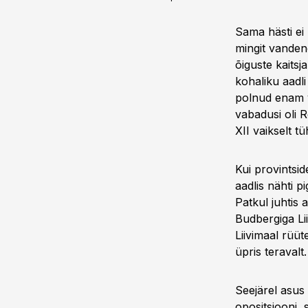
Sama hästi ei
mingit vanden
õiguste kaitsj
kohaliku aadli
polnud enam vo
vabadusi oli R
XII vaikselt t
Kui provintsid
aadlis nähti p
Patkul juhtis
Budbergiga Li
Liivimaal rüüt
üpris teravalt.
Seejärel asus
opositsiooni, 