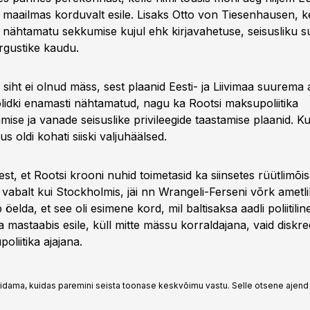
s maa­ilmas korduvalt esile. Lisaks Otto von Tiesenhausen, k
 nähtamatu sekkumise kujul ehk kirjavahetuse, seisusliku s
rgustike kaudu.
iht ei olnud mäss, sest plaanid Eesti- ja Liivimaa suurem
lidki enamasti nähtamatud, nagu ka Rootsi maksu­poliitika
se ja vanade seisuslike privileegide taastamise plaanid. Kuig
jus oldi kohati siiski valju­­häälsed.
st, et Rootsi krooni nuhid toimetasid ka siinsetes rüütli­mõis
vabalt kui Stockholmis, jäi nn Wrangeli-Ferseni võrk ametliku
öelda, et see oli esimene kord, mil baltisaksa aadli poliitili
 mastaabis esile, küll mitte mässu korraldajana, vaid diskre
poliitika ajajana.
pidama, kuidas paremini seista toonase keskvõimu vastu. Selle otsene ajend 