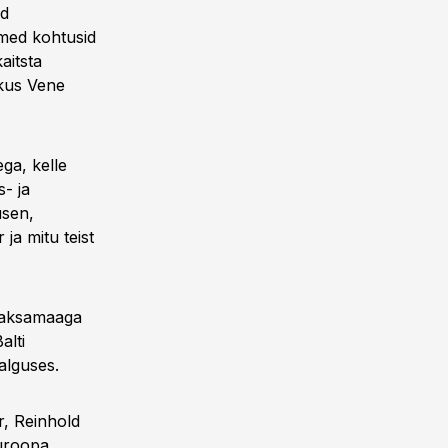
ed
kmed kohtusid
aitsta
 kus Vene
ega, kelle
- ja
usen,
ja mitu teist
 Saksamaaga
alti
 alguses.
r, Reinhold
Euroopa