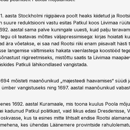
1. aasta Stockholmi riigi­päeva poolt heaks kiidetud ja Roots
n suure reduktsiooni vastu esitas Patkul koos Liivimaa rüü
692. aastal sama palve kuningale uuesti, kuid palju teravam
 tegu oli teatavas mõttes väljapressimisega: kirjas hoiatati ku
d ära võetakse, ei saa nad Rootsi riiki enam piisavalt hästi 
usse langemise vältimiseks hakata vaenlastega koostööd teg
t sõnastust riigireetmiseks, mistõttu saatis ta Liivimaa maapä
 käskides Patkuli lähikondlased vangistada.
 1694 mõisteti maa­nõunikud „majesteedi haavamises“ süüdi j
 ümber vangistuseks ning 1697. aastal maanõunikud vabasta
genes 1692. aastal Kuramaale, mis toona kuulus Poola mõjus
 kadunud Patkul poliitkast, vaid liikus edasi Dresdenisse, 
skvasse, kus ta esines mitte lihtsalt endise Rootsi alamana
mehena, kes ühendas Läänemere provint­side rahulolematus