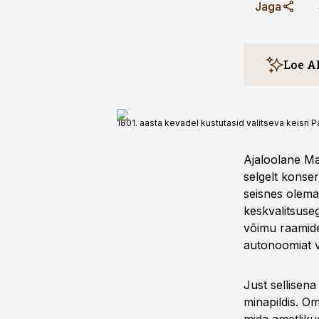
Jaga
Loe A
Artikkel k
1801. aasta kevadel kustutasid valitseva keisri 
sageli toi
Ajaloolane
Ajaloolane Mati
lojaalse 
selgelt konser
tegelased
seisnes olemas
autonoomi
keskvalitsuseg
Patkul es
võimu raamides
konfliktid
autonoomiat võ
mõjutajad
sidemed j
Just sellisena
minapildis. Om