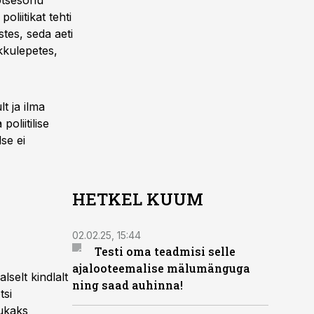
 otsesõnu
oliitikat tehti
stes, seda aeti
okkulepetes,
t ja ilma
oliitilise
dse ei
HETKEL KUUM
02.02.25, 15:44
Testi oma teadmisi selle
ajalooteemalise mälumänguga
lselt kindlalt
ning saad auhinna!
tsi
jukaks