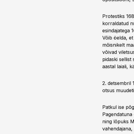
Protestiks 168
korraldatud n
esindajatega 1
Võib öelda, et
mõisnikelt maa
võivad vilets
pidaski sellis
aastal laiali,
2. detsembril
otsus muudeti
Patkul ise põ
Pagendatuna ei
ning lõpuks Mo
vahendajana, 