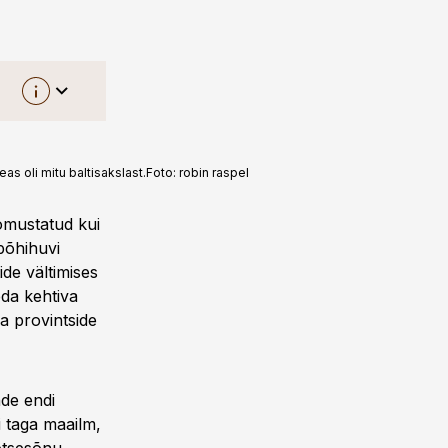
, kus nad
as oli mitu baltisakslast.
Foto:
robin raspel
orumeid.
ule
loomustatud kui
lised
 põhihuvi
kohaliku
ide vältimises
d von
eda kehtiva
atesse
a provintside
tilised
ed
nde endi
i taga maailm,