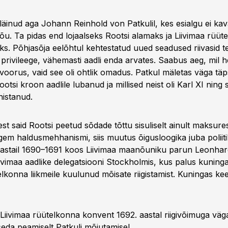
 läinud aga Johann Reinhold von Patkulil, kes esialgu ei k
õu. Ta pidas end lojaalseks Rootsi alamaks ja Liivimaa rüüt
aks. Põhjasõja eelõhtul kehtestatud uued seadused riivasid t
 privileege, vähemasti aadli enda arvates. Saabus aeg, mil 
orus, vaid see oli ohtlik omadus. Patkul mäletas väga täpse
ootsi kroon aadlile lubanud ja millised neist oli Karl XI ning 
ühistanud.
est said Rootsi peetud sõdade tõttu sisuliselt ainult maksu­re
igem haldusmehhanismi, siis muutus õigusloogika juba poliitil
 aastail 1690–1691 koos Liivimaa maanõuniku parun Leonha
ivimaa aadlike delegatsiooni Stockholmis, kus palus kuning
elkonna liikmeile kuulunud mõisate riigistamist. Kuningas kee
 Liivimaa rüütelkonna konvent 1692. aastal riigi­võimuga väg
seda peamiselt Patkuli mõjutamisel.