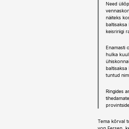
Need üliõp
vennaskonn
näiteks kor
baltisaksa 
keisririigi
Enamasti ol
hulka kuul
ühiskonnak
baltisaksa
tuntud nim
Ringides a
tihedamate
provintside
Tema kõrval to
von Fersen, ke