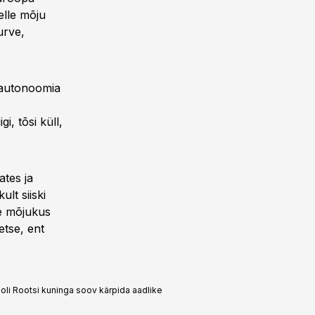
elle mõju
urve,
a autonoomia
i, tõsi küll,
ates ja
lt siiski
ne mõjukus
etse, ent
oli Rootsi kuninga soov kärpida aadlike