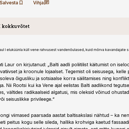
Salvesta
Vihja
I kokkuvõtet
äsitleb baltisaksa aadli mõju Vene ja Rootsi riikide juhtimisel
Paul I eluküünla küll vene rahvusest vandenõulased, kuid mõrva kavandajate se
metasid varjatult poliitilise varjuteatrina, vältides avalikke fo
 Mati Laur kirjeldab baltisakslasi kui konservatiivse ja võim
 Laur on kirjutanud: „Balti aadli poliitilist käitumist on ise­
seisusena, kuigi nad olid osalised mitmetes vandenõudes. Olu
vatiivset ja kroonule lojaalset. Tegemist oli seisusega, kelle
, nagu Hermann von Wrangel ja Reinhold von Fersen, lõid 
oleva õigusliku ja sotsiaalse korra säilitamises ning konflikt
aplaanide ringkonna Rootsi impeeriumis. Johann Reinhol
a. Nii Rootsi kui ka Vene ajal eelistas Balti aadlikond teguts
indas suuremat Liivimaa autonoomia taotlust, mis viis terav
, vältides radikaalseid algatusi, mis oleksid võinud ohustad
esse Rootsi kuningaga. Lisaks olid baltisakslased olulised polii
i seisuslikke privileege.“
 ka 19. sajandi Vene impeeriumis, kus nende rahvusvahelis
a kultuuritaust kujundasid Peterburi võimudünaamikat.
 ongi viimased paarsada aastat baltisakslasi nähtud – ka ne
eti peitus kogu selle sileda, hallika krohviga kaetud fassaa­d