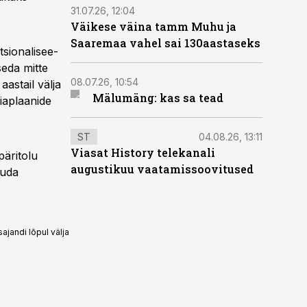
31.07.26, 12:04
Väikese väina tamm Muhu ja
Saaremaa vahel sai 130aastaseks
tsionalisee­
seda mitte
08.07.26, 10:54
aastail välja
Mälumäng: kas sa tead
iaplaanide
ST
04.08.26, 13:11
Viasat History telekanali
päritolu
augustikuu vaatamissoovitused
kuda
ajandi lõpul välja