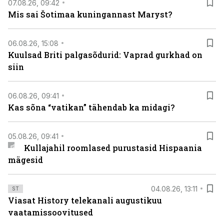
07.08.26, 09:42
Mis sai Šotimaa kuningannast Maryst?
06.08.26, 15:08
Kuulsad Briti palgasõdurid: Vaprad gurkhad on
siin
06.08.26, 09:41
Kas sõna “vatikan” tähendab ka midagi?
05.08.26, 09:41
Kullajahil roomlased purustasid Hispaania
mägesid
04.08.26, 13:11
ST
Viasat History telekanali augustikuu
vaatamissoovitused