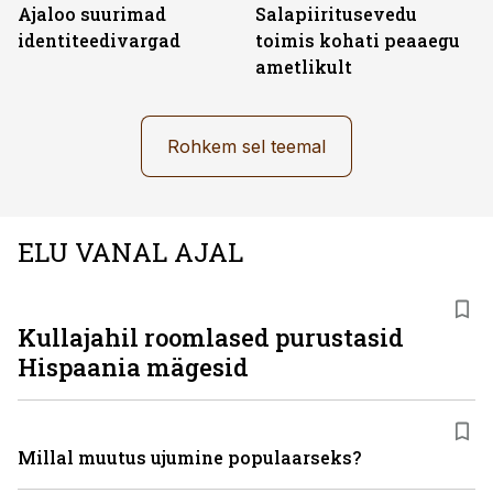
Ajaloo suurimad
Salapiiritusevedu
identiteedivargad
toimis kohati peaaegu
ametlikult
Rohkem sel teemal
ELU VANAL AJAL
Kullajahil roomlased purustasid
Hispaania mägesid
Millal muutus ujumine populaarseks?