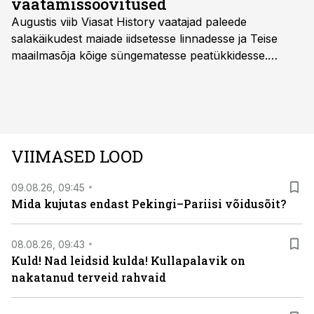
vaatamissoovitused
Augustis viib Viasat History vaatajad paleede
salakäikudest maiade iidsetesse linnadesse ja Teise
maailmasõja kõige süngematesse peatükkidesse.
Kuninglike dünastiate intriigid, värsked arheoloogilised
avastused ning seni nägemata kaadrid Kolmanda riigi
argielust avavad ajaloo tuntud sündmused täiesti uuest
vaatenurgast. Viasat History on saadaval kõikide Eesti
teleoperaatorite kaudu. Tutvu telekavaga:
VIIMASED LOOD
viasathistory.eu/ee
09.08.26, 09:45
Mida kujutas endast Pekingi–Pariisi võidusõit?
08.08.26, 09:43
Kuld! Nad leidsid kulda! Kullapalavik on
nakatanud terveid rahvaid