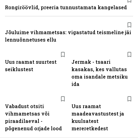
Rongiröövlid, preeria tunnustamata kangelased
Jõuluime vihmametsas: vigastatud teismeline jäi
lennuõnnetuses ellu
Uus raamat suurtest
Jermak - tsaari
seiklustest
kasakas, kes vallutas
oma isandale metsiku
ida
Vabadust otsiti
Uus raamat
vihmametsas või
maadeavastustest ja
piraadilaeval -
kuulsatest
põgenenud orjade lood
mereretkedest