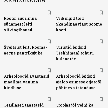
ARHEOLOOGIA
Rootsi suurlinna
Viikingid tõid
südamest leiti
Skandinaaviast Soome
viikingihauad
koeri
Šveitsist leiti Rooma-
Turistid leidsid
aegne pantrikujuke
Tšehhimaal tohutu
kuldaarde
Arheoloogid avastasid
Arheoloogid leidsid
maailma vanima
ajaloo esimese orjatööl
kindluse
põhineva istanduse
Teadlased taastasid
Troojas jõi veini ka