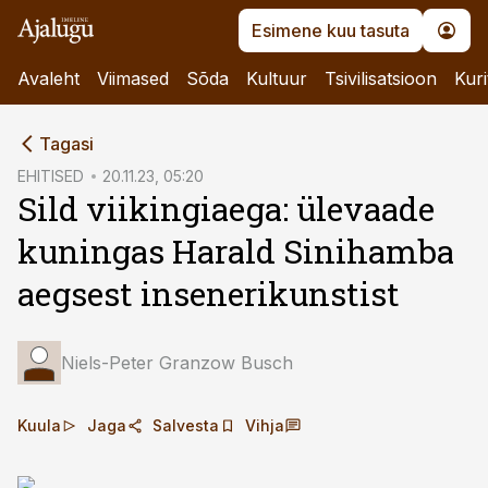
Esimene kuu tasuta
Avaleht
Viimased
Sõda
Kultuur
Tsivilisatsioon
Kuri
cebook
Tagasi
Twitter)
EHITISED
20.11.23, 05:20
Sild viikingiaega: ülevaade
kedIn
kuningas Harald Sinihamba
ail
aegsest insenerikunstist
k
Niels-Peter Granzow Busch
Kuula
Jaga
Salvesta
Vihja