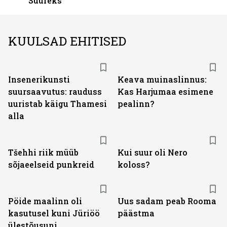
Suureks
KUULSAD EHITISED
Insenerikunsti
Keava muinaslinnus:
suursaavutus: rauduss
Kas Harjumaa esimene
uuristab käigu Thamesi
pealinn?
alla
Tšehhi riik müüb
Kui suur oli Nero
sõjaeelseid punkreid
koloss?
Pöide maalinn oli
Uus sadam peab Rooma
kasutusel kuni Jüriöö
päästma
ülestõusuni