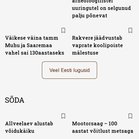
arheoloogilistel
uuringutel on selgunud
palju põnevat
Väikese väina tamm
Rakvere jäädvustab
Muhu ja Saaremaa
vaprate koolipoiste
vahel sai 130aastaseks
mälestuse
Veel Eesti lugusid
SÕDA
Allveelaev alustab
Mootorsaag – 100
võidukäiku
aastat võitlust metsaga