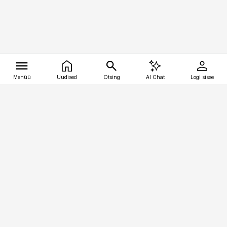
Menüü
Uudised
Otsing
AI Chat
Logi sisse
Vana-Lõuna 39/1, 19094 Tallinn
(+372) 667 0111
tellimiskeskus@aripaev.ee
Telli Imeline Ajalugu
Uudiskiri
Reklaam
Firmast
Sisu kasutamisõigused
Ajakirjaniku