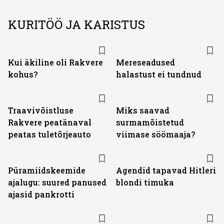
KURITÖÖ JA KARISTUS
Kui äkiline oli Rakvere
Mereseadused
kohus?
halastust ei tundnud
Traavivõistluse
Miks saavad
Rakvere peatänaval
surmamõistetud
peatas tuletõrjeauto
viimase söömaaja?
Püramiidskeemide
Agendid tapavad Hitleri
ajalugu: suured panused
blondi timuka
ajasid pankrotti