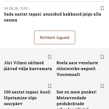
04.08.26, 11:00
Sada aastat tagasi: asunikud hakkasid jalgu alla
saama
Rohkem lugusid
Jüri Vilmsi säilmed
Roela aare venelaste
jäävad välja kaevamata
rüüsteretke-aegselt
Vooremaalt
100 aastat tagasi: kooli
See on meie punker!
lõpetamine olgu
Metsavendade
suurpäev
peidukohtade