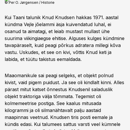
© Per O. Jørgensen / Historie
Kui Taani talunik Knud Knudsen hakkas 1971. aastal
kündma Vejle jõelammi äsja kuivendatud luhal, ei
osanud ta aimatagi, et leiab mustast mullast ühe
suurima viikingiaegse ehitise. Alguses kulges kündmine
tavapäraselt, kuid peagi põrkus adratera millegi kõva
vastu. Uskudes, et see on kivi, võttis Knud keti ja
labida, et tüütu takistus eemaldada.
Maaomanikule sai peagi selgeks, et objekt polnud
kivist, vaid pigem puidust. Ja see oli kindlalt kinni. Alles
pärast mitut katset õnnestus Knudsenil saladuslik
objekt traktoriga välja tõmmata. Tegemist oli
kolmemeetrise postiga. See kaalus mitusada
kilogrammi ja oli silma­nähtavalt palju aastaid
maapinnas veetnud. Knudsen tiris posti eemale ja
kündis edasi. Kui talumees sattus varsti veel kümnele