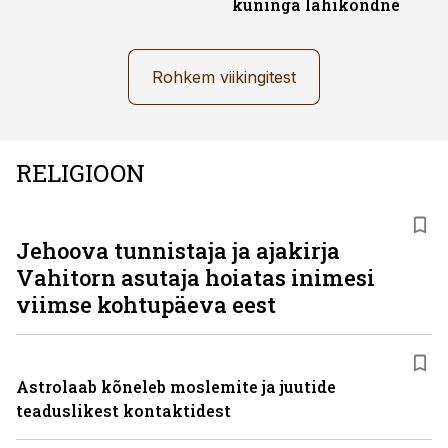
kuninga lähikondne
Rohkem viikingitest
RELIGIOON
Jehoova tunnistaja ja ajakirja
Vahitorn asutaja hoiatas inimesi
viimse kohtupäeva eest
Astrolaab kõneleb moslemite ja juutide
teaduslikest kontaktidest