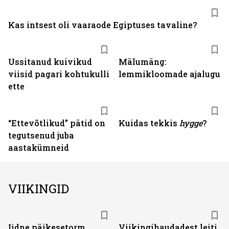
Kas intsest oli vaaraode Egiptuses tavaline?
Ussitanud kuivikud
Mälumäng:
viisid pagari kohtukulli
lemmikloomade ajalugu
ette
“Ettevõtlikud” pätid on
Kuidas tekkis
hygge
?
tegutsenud juba
aastakümneid
VIIKINGID
Iidne päikesetorm
Viikingihaudadest leiti