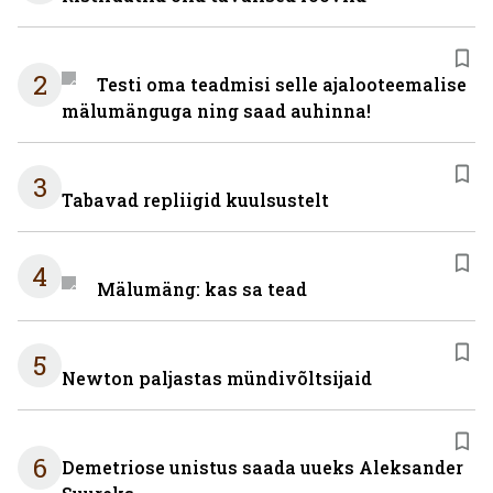
2
Testi oma teadmisi selle ajalooteemalise
mälumänguga ning saad auhinna!
3
Tabavad repliigid kuulsustelt
4
Mälumäng: kas sa tead
5
Newton paljastas mündivõltsijaid
6
Demetriose unistus saada uueks Aleksander