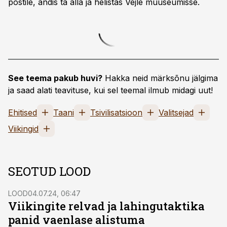
postile, andis ta alla ja helistas Vejle muuseumisse.
See teema pakub huvi?
Hakka neid märksõnu jälgima
ja saad alati teavituse, kui sel teemal ilmub midagi uut!
Ehitised
Taani
Tsivilisatsioon
Valitsejad
Viikingid
SEOTUD LOOD
LOOD
04.07.24, 06:47
Viikingite relvad ja lahingutaktika
panid vaenlase alistuma