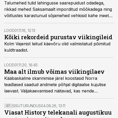
Talumehed tulid lahingusse saarepuidust odadega,
rikkad mehed Saksamaalt imporditud mõõkadega ning
võitlustes karastunud sõjamehed vehkisid kahe meetri
pikkuste sõjakirvestega. Selline oli viikingite võitmatu
vägi, keda keegi ei suutnud kolmesaja aasta jooksul
LOOD
01.11.16, 12:13
peatada.
Kõiki rekordeid purustav viikingi­leid
Kolm Vejenist leitud käevõru olid valmistatud põimitud
kuldtraadist.
LOOD
01.11.20, 16:45
Maa alt ilmub võimas viikingilaev
Kääbaskalme skannimise järel koostasid Norra
teadlased saadud andmete põhjal digitaalse kujutise
laevast. Väljakaevamised näitavad, kas nende
ettekujutatu on õige.
SISUTURUNDUS
04.08.26, 13:11
ST
Viasat History telekanali augustikuu