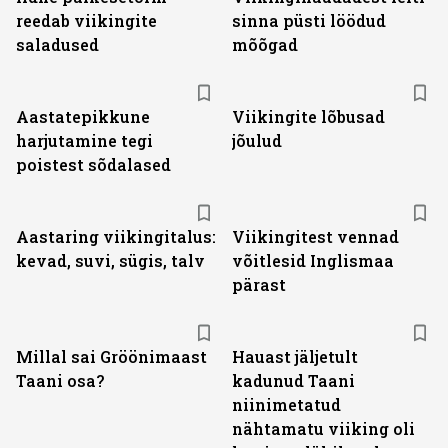
reedab viikingite
sinna püsti löödud
saladused
mõõgad
Aastatepikkune
Viikingite lõbusad
harjutamine tegi
jõulud
poistest sõdalased
Aastaring viikingitalus:
Viikingitest vennad
kevad, suvi, sügis, talv
võitlesid Inglismaa
pärast
Millal sai Gröönimaast
Hauast jäljetult
Taani osa?
kadunud Taani
niinimetatud
nähtamatu viiking oli