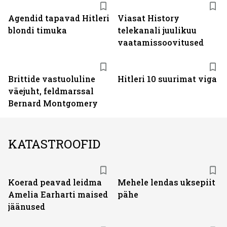
ST
Agendid tapavad Hitleri
Viasat History
blondi timuka
telekanali juulikuu
vaatamissoovitused
Brittide vastuoluline
Hitleri 10 suurimat viga
väejuht, feldmarssal
Bernard Montgomery
KATASTROOFID
Koerad peavad leidma
Mehele lendas uksepiit
Amelia Earharti maised
pähe
jäänused