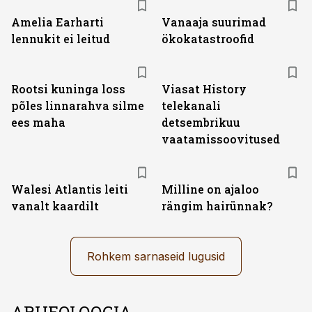
Amelia Earharti
Vanaaja suurimad
lennukit ei leitud
ökokatastroofid
ST
Rootsi kuninga loss
Viasat History
põles linnarahva silme
telekanali
ees maha
detsembrikuu
vaatamissoovitused
Walesi Atlantis leiti
Milline on ajaloo
vanalt kaardilt
rängim hairünnak?
Rohkem sarnaseid lugusid