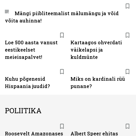
Mängi piibliteemalist mälumängu ja võid
võita auhinna!
Loe 500 aasta vanust
Kartaagos ohverdati
eestikeelset
väikelapsi ja
meieisapalvet!
kuldmünte
Kuhu põgenesid
Miks on kardinali rüü
Hispaania juudid?
punane?
POLIITIKA
Roosevelt Amazonases
Albert Speer ehitas