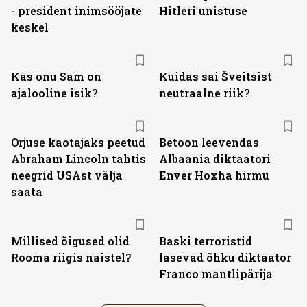
- president inimsööjate
Hitleri unistuse
keskel
Kas onu Sam on
Kuidas sai Šveitsist
ajalooline isik?
neutraalne riik?
Orjuse kaotajaks peetud
Betoon leevendas
Abraham Lincoln tahtis
Albaania diktaatori
neegrid USAst välja
Enver Hoxha hirmu
saata
Millised õigused olid
Baski terroristid
Rooma riigis naistel?
lasevad õhku diktaator
Franco mantlipärija