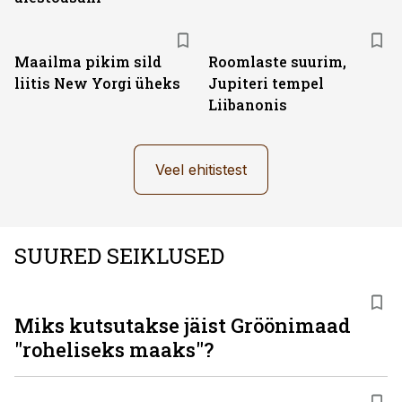
Maailma pikim sild
Roomlaste suurim,
liitis New Yorgi üheks
Jupiteri tempel
Liibanonis
Veel ehitistest
SUURED SEIKLUSED
Miks kutsutakse jäist Gröönimaad
"roheliseks maaks"?