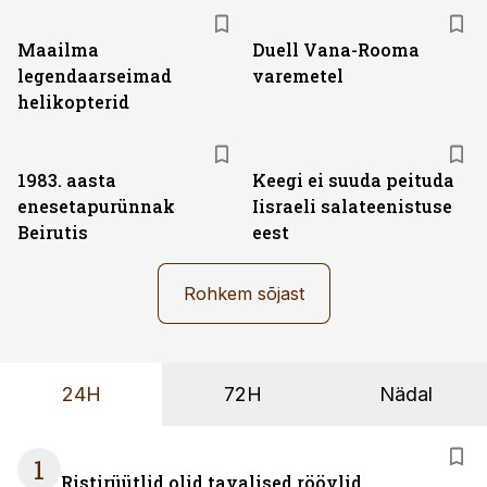
Maailma
Duell Vana-Rooma
legendaarseimad
varemetel
helikopterid
1983. aasta
Keegi ei suuda peituda
enesetapurünnak
Iisraeli salateenistuse
Beirutis
eest
Rohkem sõjast
24H
72H
Nädal
1
Ristirüütlid olid tavalised röövlid