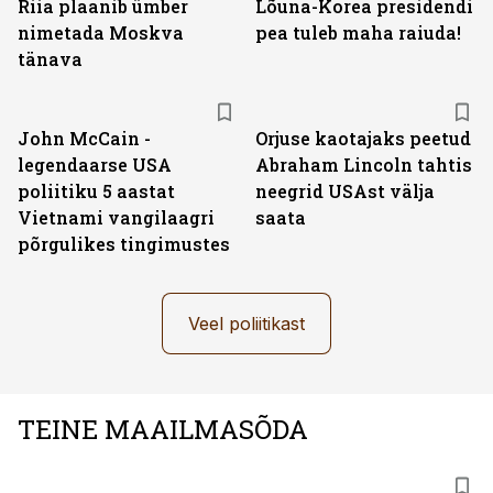
Riia plaanib ümber
Lõuna-Korea presidendi
nimetada Moskva
pea tuleb maha raiuda!
tänava
John McCain -
Orjuse kaotajaks peetud
legendaarse USA
Abraham Lincoln tahtis
poliitiku 5 aastat
neegrid USAst välja
Vietnami vangilaagri
saata
põrgulikes tingimustes
Veel poliitikast
TEINE MAAILMASÕDA