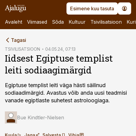
Esimene kuu tasuta
Avaleht
Viimased
Sõda
Kultuur
Tsivilisatsioon
Kuri
cebook
Tagasi
Twitter)
TSIVILISATSIOON
04.05.24, 07:13
Iidsest Egiptuse templist
kedIn
leiti sodiaagimärgid
ail
k
Egiptuse templist leiti väga hästi säilinud
sodiaadimärgid. Avastus võib anda uusi teadmisi
vanade egiptlaste suhetest astroloogiaga.
Bue Kindtler-Nielsen
Kuula
Jaga
Salvesta
Vihja