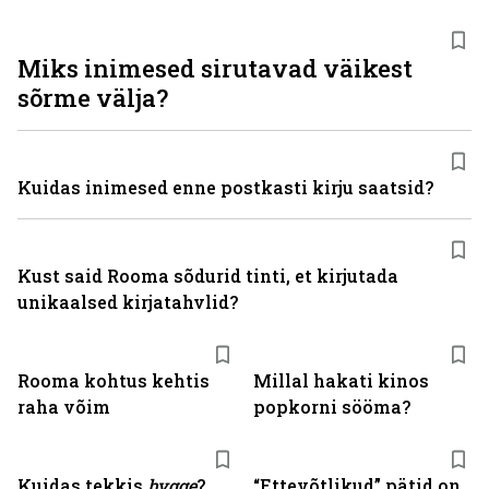
Miks inimesed sirutavad väikest
sõrme välja?
Kuidas inimesed enne postkasti kirju saatsid?
Kust said Rooma sõdurid tinti, et kirjutada
unikaalsed kirjatahvlid?
Rooma kohtus kehtis
Millal hakati kinos
raha võim
popkorni sööma?
Kuidas tekkis
hygge
?
“Ettevõtlikud” pätid on