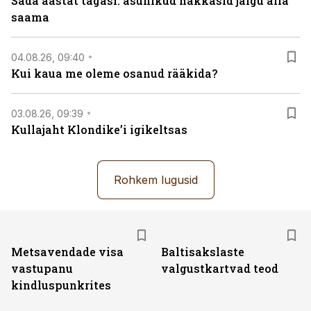
Sada aastat tagasi: asunikud hakkasid jalgu alla
saama
04.08.26, 09:40
Kui kaua me oleme osanud rääkida?
03.08.26, 09:39
Kullajaht Klondike’i igikeltsas
Rohkem lugusid
Metsavendade visa
Baltisakslaste
vastupanu
valgustkartvad teod
kindluspunkrites