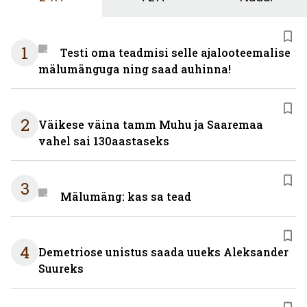
1
Testi oma teadmisi selle ajalooteemalise
mälumänguga ning saad auhinna!
2
Väikese väina tamm Muhu ja Saaremaa
vahel sai 130aastaseks
3
Mälumäng: kas sa tead
4
Demetriose unistus saada uueks Aleksander
Suureks