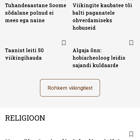
Tuhandeaastane Soome
Viikingite kaubatee tõi
sõdalane polnud ei
balti paganatele
mees ega naine
ohverdamiseks
hobuseid
Taanist leiti 50
Algaja õnn:
viikingihauda
hobiarheoloog leidis
sajandi kuldaarde
Rohkem viikingitest
RELIGIOON