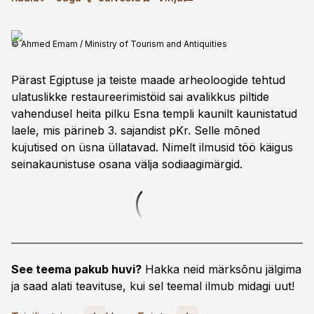
© Ahmed Emam / Ministry of Tourism and Antiquities
Pärast Egiptuse ja teiste maade arheoloogide tehtud
ulatuslikke restaureerimistöid sai avalikkus piltide
vahendusel heita pilku Esna templi kaunilt kaunistatud
laele, mis pärineb 3. sajandist pKr. Selle mõned
kujutised on üsna üllatavad. Nimelt ilmusid töö käigus
seina­kaunistuse osana välja sodiaagimärgid.
See teema pakub huvi?
Hakka neid märksõnu jälgima
ja saad alati teavituse, kui sel teemal ilmub midagi uut!