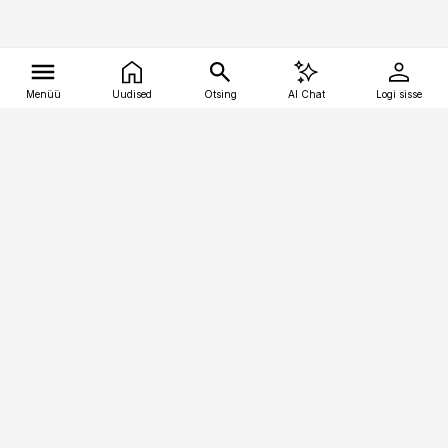
Menüü
Uudised
Otsing
AI Chat
Logi sisse
Vana-Lõuna 39/1, 19094 Tallinn
(+372) 667 0111
tellimiskeskus@aripaev.ee
Telli Imeline Ajalugu
Uudiskiri
Reklaam
Firmast
Sisu kasutamisõigused
Ajakirjaniku
eetikakoodeks
Üldtingimused
Privaatsustingimused