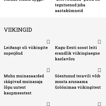
tegutsenud juba
aastakümneid
VIIKINGID
Leiðangr oli viikingite
Kagu-Eesti soost leiti
superjõud
erandlik viikingiaegne
kaelavõru
Muhu muinasaarded
Söestunud teravili võib
räägivad muinasaja
muuta arusaama
lõpu uutest
Gröönimaa viikingitest
kaupmeestest