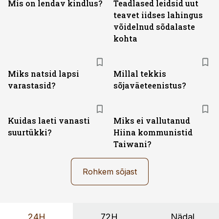
Mis on lendav kindlus?
Teadlased leidsid uut
teavet iidses lahingus
võidelnud sõdalaste
kohta
Miks natsid lapsi
Millal tekkis
varastasid?
sõjaväeteenistus?
Kuidas laeti vanasti
Miks ei vallutanud
suurtükki?
Hiina kommunistid
Taiwani?
Rohkem sõjast
24H
72H
Nädal