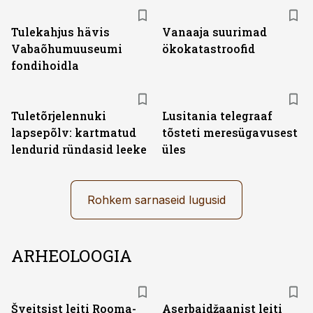
Tulekahjus hävis
Vanaaja suurimad
Vabaõhumuuseumi
ökokatastroofid
fondihoidla
Tuletõrjelennuki
Lusitania telegraaf
lapsepõlv: kartmatud
tõsteti meresügavusest
lendurid ründasid leeke
üles
Rohkem sarnaseid lugusid
ARHEOLOOGIA
Šveitsist leiti Rooma-
Aserbaidžaanist leiti