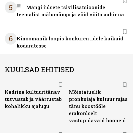
5
Mängi iidsete tsivilisatsioonide
teemalist mälumängu ja võid võita auhinna
6
Kinoomanik loopis konkurentidele kaikaid
kodaratesse
KUULSAD EHITISED
Kadrina kultuuritänav
Mõistatuslik
tutvustab ja väärtustab
pronksiaja kultuur rajas
kohalikku ajalugu
tänu koostööle
erakordselt
vastupidavaid hooneid