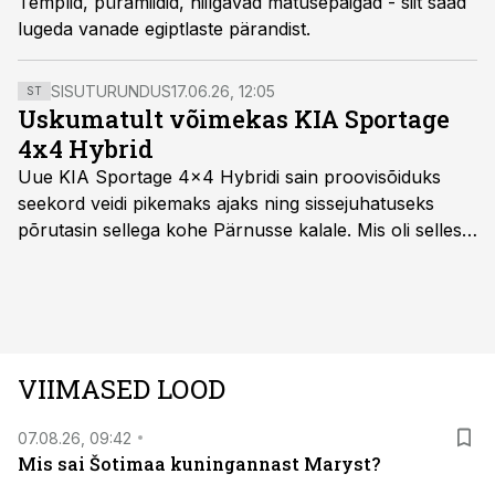
Templid, püramiidid, hiilgavad matusepaigad - siit saad
lugeda vanade egiptlaste pärandist.
SISUTURUNDUS
17.06.26, 12:05
ST
Uskumatult võimekas KIA Sportage
4x4 Hybrid
Uue KIA Sportage 4x4 Hybridi sain proovisõiduks
seekord veidi pikemaks ajaks ning sissejuhatuseks
põrutasin sellega kohe Pärnusse kalale. Mis oli selles
autos head ja millised olid vead saab teada, kui lugeda
läbi järgnev lugu.
VIIMASED LOOD
07.08.26, 09:42
Mis sai Šotimaa kuningannast Maryst?