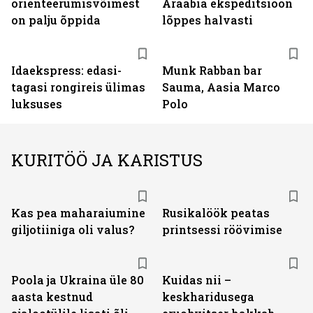
orienteerumisvõimest
Araabia ekspeditsioon
on palju õppida
lõppes halvasti
Idaekspress: edasi-
Munk Rabban bar
tagasi rongireis ülimas
Sauma, Aasia Marco
luksuses
Polo
KURITÖÖ JA KARISTUS
Kas pea maharaiumine
Rusikalöök peatas
giljotiiniga oli valus?
printsessi röövimise
Poola ja Ukraina üle 80
Kuidas nii –
aasta kestnud
keskharidusega