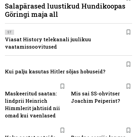
Salapärased luustikud Hundikoopas
Göringi maja all
ST
Viasat History telekanali juulikuu
vaatamissoovitused
Kui palju kasutas Hitler sõjas hobuseid?
Maskeeritud saatan:
Mis sai SS-ohvitser
lindprii Heinrich
Joachim Peiperist?
Himmlerit jahtisid nii
omad kui vaenlased