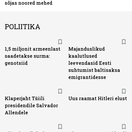
sõjas noored mehed
POLIITIKA
1,5 miljonit armeenlast
Majanduslikud
saadetakse surma:
kaalutlused
genotsiid
leevendasid Eesti
suhtumist baltisaksa
emigrantidesse
Klaperjaht Tšiili
Uus raamat Hitleri elust
presidendile Salvador
Allendele