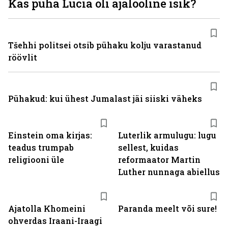
Kas püha Lucia oli ajalooline isik?
Tšehhi politsei otsib pühaku kolju varastanud
röövlit
Pühakud: kui ühest Jumalast jäi siiski väheks
Einstein oma kirjas:
Luterlik armulugu: lugu
teadus trumpab
sellest, kuidas
religiooni üle
reformaator Martin
Luther nunnaga abiellus
Ajatolla Khomeini
Paranda meelt või sure!
ohverdas Iraani-Iraagi