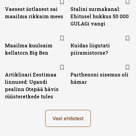
Vaesest šotlasest sai
Stalini surmakanal:
maailma rikkaim mees
Ehitusel hukkus 50 000
GULAGi vangi
Maailma kuulsaim
Kuidas liigutati
kellatorn Big Ben
piiramistorne?
Artiklisari Eestimaa
Parthenoni sisemus oli
linnused: Ugandi
hämar
pealinn Otepää hävis
rüüsteretkede tules
Veel ehitistest