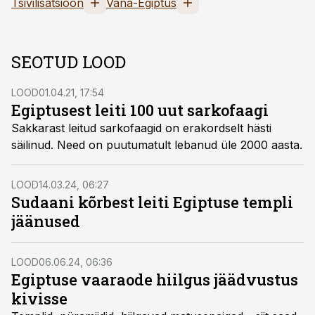
Tsivilisatsioon
Vana-Egiptus
SEOTUD LOOD
LOOD
01.04.21, 17:54
Egiptusest leiti 100 uut sarkofaagi
Sakkarast leitud sarkofaagid on erakordselt hästi
säilinud. Need on puutumatult lebanud üle 2000 aasta.
LOOD
14.03.24, 06:27
Sudaani kõrbest leiti Egiptuse templi
jäänused
LOOD
06.06.24, 06:36
Egiptuse vaaraode hiilgus jäädvustus
kivisse