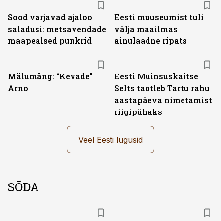
Sood varjavad ajaloo
Eesti muuseumist tuli
saladusi: metsavendade
välja maailmas
maapealsed punkrid
ainulaadne ripats
Mälumäng: “Kevade”
Eesti Muinsuskaitse
Arno
Selts taotleb Tartu rahu
aastapäeva nimetamist
riigipühaks
Veel Eesti lugusid
SÕDA