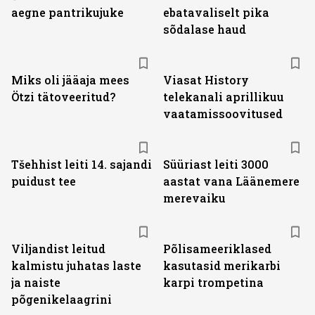
aegne pantrikujuke
ebatavaliselt pika
sõdalase haud
ST
Miks oli jääaja mees
Viasat History
Ötzi tätoveeritud?
telekanali aprillikuu
vaatamissoovitused
Tšehhist leiti 14. sajandi
Süüriast leiti 3000
puidust tee
aastat vana Läänemere
merevaiku
Viljandist leitud
Põlisameeriklased
kalmistu juhatas laste
kasutasid merikarbi
ja naiste
karpi trompetina
põgenikelaagrini