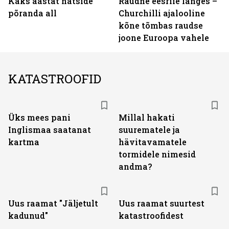
Kaks aastat natside
Raudne eesriie langes –
põranda all
Churchilli ajalooline
kõne tõmbas raudse
joone Euroopa vahele
KATASTROOFID
Üks mees pani
Millal hakati
Inglismaa saatanat
suurematele ja
kartma
hävitavamatele
tormidele nimesid
andma?
Uus raamat "Jäljetult
Uus raamat suurtest
kadunud"
katastroofidest