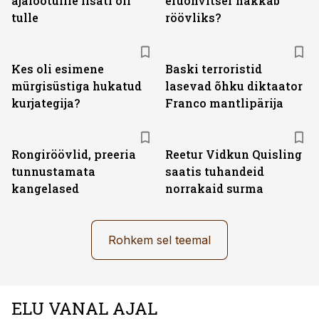
ajalootülile lisati õli
eruohvitser hakkab
tulle
röövliks?
Kes oli esimene
Baski terroristid
mürgisüstiga hukatud
lasevad õhku diktaator
kurjategija?
Franco mantlipärija
Rongiröövlid, preeria
Reetur Vidkun Quisling
tunnustamata
saatis tuhandeid
kangelased
norrakaid surma
Rohkem sel teemal
ELU VANAL AJAL