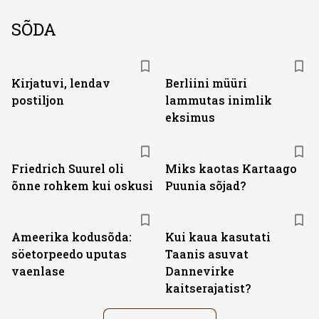
SÕDA
Kirjatuvi, lendav
Berliini müüri
postiljon
lammutas inimlik
eksimus
Friedrich Suurel oli
Miks kaotas Kartaago
õnne rohkem kui oskusi
Puunia sõjad?
Ameerika kodusõda:
Kui kaua kasutati
söetorpeedo uputas
Taanis asuvat
vaenlase
Dannevirke
kaitserajatist?