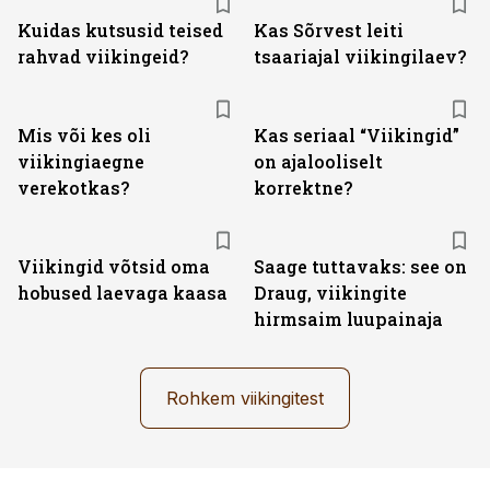
Kuidas kutsusid teised
Kas Sõrvest leiti
rahvad viikingeid?
tsaariajal viikingilaev?
Mis või kes oli
Kas seriaal “Viikingid”
viikingiaegne
on ajalooliselt
verekotkas?
korrektne?
Viikingid võtsid oma
Saage tuttavaks: see on
hobused laevaga kaasa
Draug, viikingite
hirmsaim luupainaja
Rohkem viikingitest