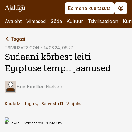
Esimene kuu tasuta
Avaleht
Viimased
Sõda
Kultuur
Tsivilisatsioon
Kuri
cebook
Tagasi
Twitter)
TSIVILISATSIOON
14.03.24, 06:27
Sudaani kõrbest leiti
kedIn
Egiptuse templi jäänused
ail
k
Bue Kindtler-Nielsen
Kuula
Jaga
Salvesta
Vihja
© Dawid F. Wieczorek-PCMA UW