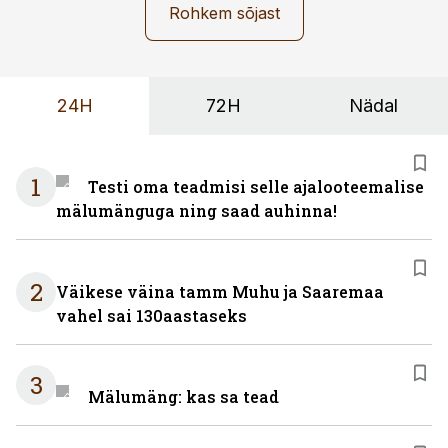
Rohkem sõjast
24H
72H
Nädal
1
Testi oma teadmisi selle ajalooteemalise
mälumänguga ning saad auhinna!
2
Väikese väina tamm Muhu ja Saaremaa
vahel sai 130aastaseks
3
Mälumäng: kas sa tead