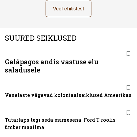
Veel ehitistest
SUURED SEIKLUSED
Galápagos andis vastuse elu
saladusele
Venelaste vägevad koloniaalseiklused Ameerikas
Tütarlaps tegi seda esimesena: Ford T roolis
ümber maailma