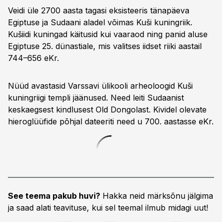
Veidi üle 2700 aasta tagasi eksisteeris tänapäeva
Egiptuse ja Sudaani aladel võimas Kuši kuningriik.
Kušiidi kuningad käitusid kui vaaraod ning panid aluse
Egiptuse 25. dünastiale, mis valitses iidset riiki aastail
744–656 eKr.
Nüüd avastasid Varssavi ülikooli arheoloogid Kuši
kuningriigi templi jäänused. Need leiti Sudaanist
keskaegsest kindlusest Old Dongolast. Kividel olevate
hiero­glüüfide põhjal dateeriti need u 700. aastasse eKr.
See teema pakub huvi?
Hakka neid märksõnu jälgima
ja saad alati teavituse, kui sel teemal ilmub midagi uut!