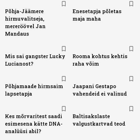
Põhja-Jäämere
Enesetapja põletas
hirmuvalitseja,
maja maha
mereröövel Jan
Mandaus
Mis sai gangster Lucky
Rooma kohtus kehtis
Lucianost?
raha võim
Põhjamaade hirmsaim
Jaapani Gestapo
lapsetapja
vahendeid ei valinud
Kes mõrvaritest saadi
Baltisakslaste
esimesena kätte DNA-
valgustkartvad teod
analüüsi abil?