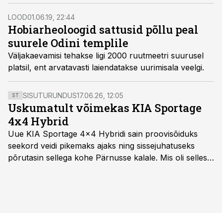
LOOD
01.06.19, 22:44
Hobiarheoloogid sattusid põllu peal
suurele Odini templile
Väljakaevamisi tehakse ligi 2000 ruutmeetri suurusel
platsil, ent arvatavasti laiendatakse uurimisala veelgi.
SISUTURUNDUS
17.06.26, 12:05
ST
Uskumatult võimekas KIA Sportage
4x4 Hybrid
Uue KIA Sportage 4x4 Hybridi sain proovisõiduks
seekord veidi pikemaks ajaks ning sissejuhatuseks
põrutasin sellega kohe Pärnusse kalale. Mis oli selles
autos head ja millised olid vead saab teada, kui lugeda
läbi järgnev lugu.