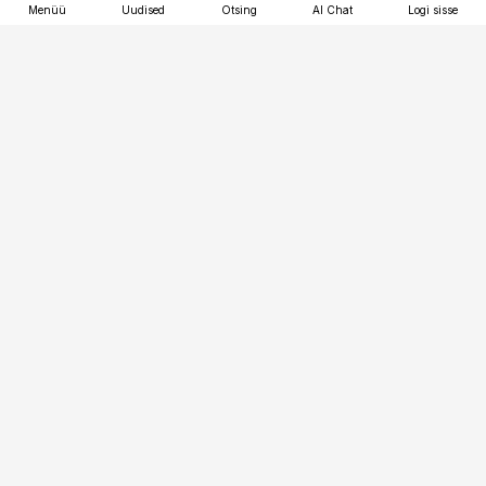
Menüü
Uudised
Otsing
AI Chat
Logi sisse
Vana-Lõuna 39/1, 19094 Tallinn
(+372) 667 0111
tellimiskeskus@aripaev.ee
Telli Imeline Ajalugu
Uudiskiri
Reklaam
Firmast
Sisu kasutamisõigused
Ajakirjaniku
eetikakoodeks
Üldtingimused
Privaatsustingimused
Küpsiste poliitika
KKK
Eesti Meediaettevõtete
Eelistuste haldamine
Liit