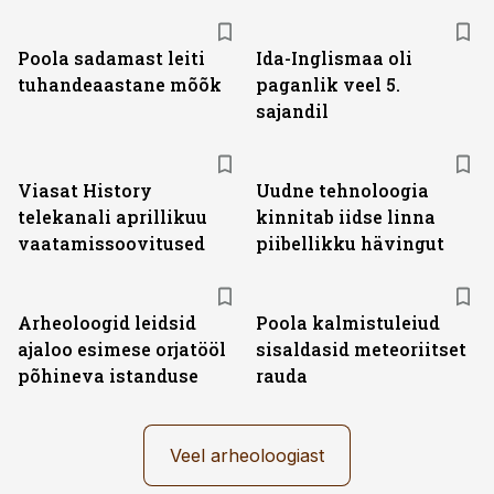
Poola sadamast leiti
Ida-Inglismaa oli
tuhandeaastane mõõk
paganlik veel 5.
sajandil
ST
Viasat History
Uudne tehnoloogia
telekanali aprillikuu
kinnitab iidse linna
vaatamissoovitused
piibellikku hävingut
Arheoloogid leidsid
Poola kalmistuleiud
ajaloo esimese orjatööl
sisaldasid meteoriitset
põhineva istanduse
rauda
Veel arheoloogiast