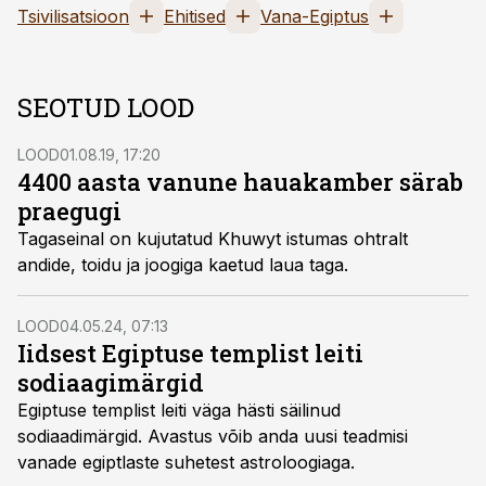
Tsivilisatsioon
Ehitised
Vana-Egiptus
SEOTUD LOOD
LOOD
01.08.19, 17:20
4400 aasta vanune hauakamber särab
praegugi
Tagaseinal on kujutatud Khuwyt istumas ohtralt
andide, toidu ja joogiga kaetud laua taga.
LOOD
04.05.24, 07:13
Iidsest Egiptuse templist leiti
sodiaagimärgid
Egiptuse templist leiti väga hästi säilinud
sodiaadimärgid. Avastus võib anda uusi teadmisi
vanade egiptlaste suhetest astroloogiaga.