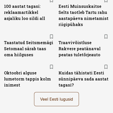
100 aastat tagasi:
Eesti Muinsuskaitse
reklaamartikkel
Selts taotleb Tartu rahu
asjaliku loo sildi all
aastapäeva nimetamist
riigipühaks
Taastatud Seitsmemägi
Traavivõistluse
Setomaal särab taas
Rakvere peatänaval
oma hiilguses
peatas tuletõrjeauto
Oktoobri alguse
Kuidas tähistati Eesti
lumetorm tappis kolm
sünnipäeva sada aastat
inimest
tagasi?
Veel Eesti lugusid