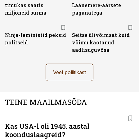
timukas saatis
Läänemere-äärsete
miljoneid surma
paganatega
Ninja-feministid peksid
Seitse ülivõimsat kuid
politseid
võimu kaotanud
aadlisuguvõsa
Veel poliitikast
TEINE MAAILMASÕDA
Kas USA-l oli 1945. aastal
koonduslaagreid?