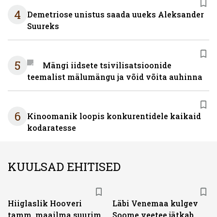
4
Demetriose unistus saada uueks Aleksander
Suureks
5
Mängi iidsete tsivilisatsioonide
teemalist mälumängu ja võid võita auhinna
6
Kinoomanik loopis konkurentidele kaikaid
kodaratesse
KUULSAD EHITISED
Hiiglaslik Hooveri
Läbi Venemaa kulgev
tamm, maailma suurim
Soome veetee jätkab