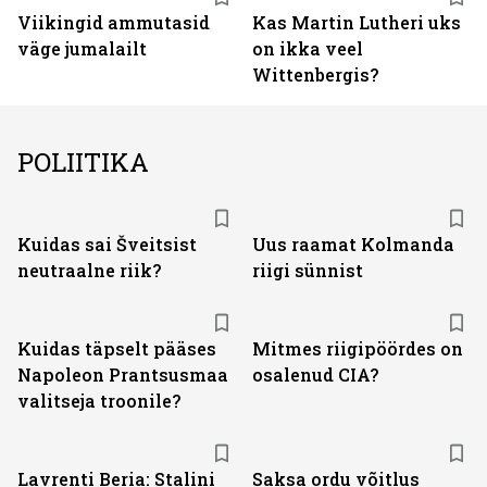
Viikingid ammutasid
Kas Martin Lutheri uks
väge jumalailt
on ikka veel
Wittenbergis?
POLIITIKA
Kuidas sai Šveitsist
Uus raamat Kolmanda
neutraalne riik?
riigi sünnist
Kuidas täpselt pääses
Mitmes riigipöördes on
Napoleon Prantsusmaa
osalenud CIA?
valitseja troonile?
Lavrenti Beria: Stalini
Saksa ordu võitlus