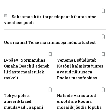
Saksamaa kiir-torpeedo­paat kihutas otse
vaenlase poole
Uus raamat Teise maailmasõja mõistatustest
D-päev: Normandias
Venemaa süüdistab
Omaha Beachil edeneb
Katõni kalmistu juures
liitlaste maaletulek
avatud näitusega
raskelt
Poolat russofoobias
Tokyo põleb:
Natside varastatud
ameeriklased
erootiline Rooma
muudavad Jaapani
mosaiik jõudis lõpuks