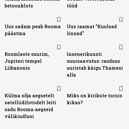
betoonklots
tööd
Uus sadam peab Rooma
Uus raamat "Kuulsad
päästma
linnad"
Roomlaste suurim,
Insenerikunsti
Jupiteri tempel
suursaavutus: rauduss
Liibanonis
uuristab käigu Thamesi
alla
Külma sõja aegsetelt
Miks on kirikute tornis
satelliidifotodelt leiti
kikas?
sadu Rooma-aegseid
välikindlusi