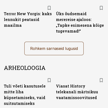
Terror New Yorgis: kaks
Üks õudsemaid
lennukit peatasid
merereise ajaloos:
maailma
„Tapke esimesena kõige
tugevamad!“
Rohkem sarnaseid lugusid
ARHEOLOOGIA
ST
Tuli võeti kasutusele
Viasat History
mitte liha
telekanali märtsikuu
küpsetamiseks, vaid
vaatamissoovitused
suitsutamiseks