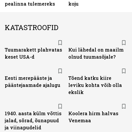
pealinna tulemereks
koju
KATASTROOFID
Tuumarakett plahvatas
Kui lähedal on maailm
keset USA-d
olnud tuumasõjale?
Eesti merepääste ja
Tõend katku kiire
päästejaamade ajalugu
leviku kohta võib olla
ekslik
1940. aasta külm võttis
Koolera hirm halvas
jalad, sõrad, õunapuud
Venemaa
ja viinapudelid