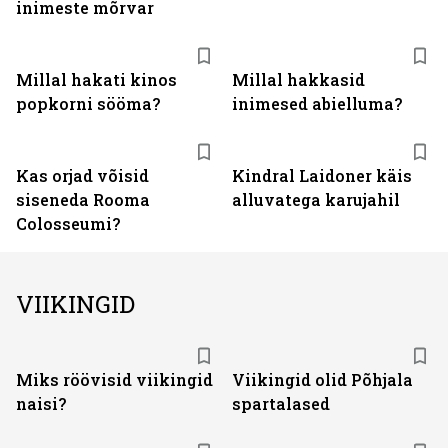
inimeste mõrvar
Millal hakati kinos
Millal hakkasid
popkorni sööma?
inimesed abielluma?
Kas orjad võisid
Kindral Laidoner käis
siseneda Rooma
alluvatega karujahil
Colosseumi?
VIIKINGID
Miks röövisid viikingid
Viikingid olid Põhjala
naisi?
spartalased