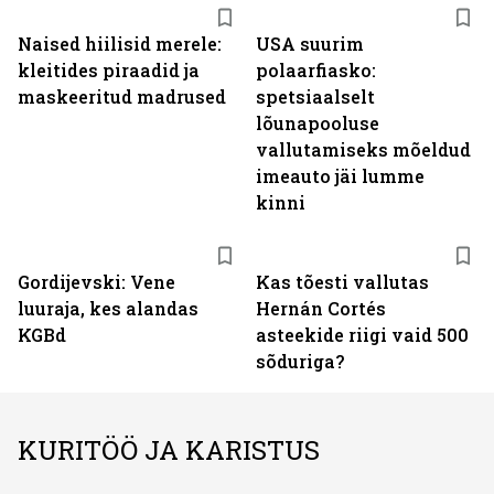
Naised hiilisid merele:
USA suurim
kleitides piraadid ja
polaarfiasko:
maskeeritud madrused
spetsiaalselt
lõunapooluse
vallutamiseks mõeldud
imeauto jäi lumme
kinni
Gordijevski: Vene
Kas tõesti vallutas
luuraja, kes alandas
Hernán Cortés
KGBd
asteekide riigi vaid 500
sõduriga?
KURITÖÖ JA KARISTUS