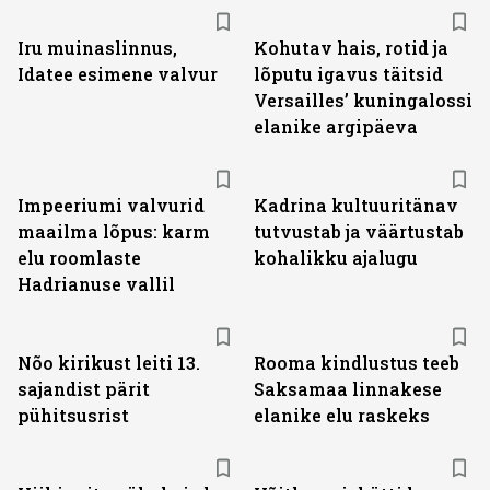
Iru muinaslinnus,
Kohutav hais, rotid ja
Idatee esimene valvur
lõputu igavus täitsid
Versailles’ kuningalossi
elanike argipäeva
Impeeriumi valvurid
Kadrina kultuuritänav
maailma lõpus: karm
tutvustab ja väärtustab
elu roomlaste
kohalikku ajalugu
Hadrianuse vallil
Nõo kirikust leiti 13.
Rooma kindlustus teeb
sajandist pärit
Saksamaa linnakese
pühitsusrist
elanike elu raskeks