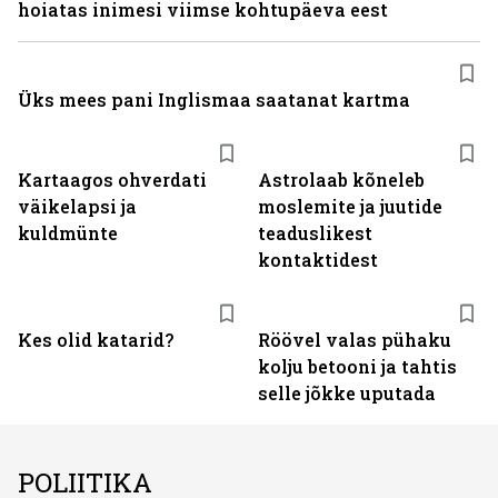
hoiatas inimesi viimse kohtupäeva eest
Üks mees pani Inglismaa saatanat kartma
Kartaagos ohverdati
Astrolaab kõneleb
väikelapsi ja
moslemite ja juutide
kuldmünte
teaduslikest
kontaktidest
Kes olid katarid?
Röövel valas pühaku
kolju betooni ja tahtis
selle jõkke uputada
POLIITIKA