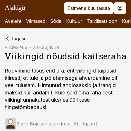
Esimene kuu tasuta
Avaleht
Viimased
Sõda
Kultuur
Tsivilisatsioon
Kuri
cebook
Tagasi
Twitter)
VIIKINGIAEG
31.01.26, 10:34
Viikingid nõudsid kaitseraha
kedIn
ail
Röövimine tasus end ära, ent viikingid taipasid
kiiresti, et tule ja põletamisega ähvardamine oli
k
veel tulusam. Hirmunud anglosaksid ja frangid
maksid küll andamit, kuid said oma raha eest
viikingirünnakutest üksnes üürikese
hingetõmbepausi.
Bjørn Bojesen ja andreas Abildgaard