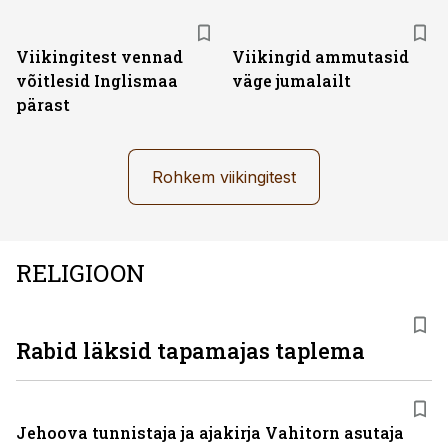
Viikingitest vennad
Viikingid ammutasid
võitlesid Inglismaa
väge jumalailt
pärast
Rohkem viikingitest
RELIGIOON
Rabid läksid tapamajas taplema
Jehoova tunnistaja ja ajakirja Vahitorn asutaja