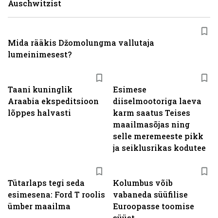
Auschwitzist
Mida rääkis Džomolungma vallutaja
lumeinimesest?
Taani kuninglik
Esimese
Araabia ekspeditsioon
diiselmootoriga laeva
lõppes halvasti
karm saatus Teises
maailmasõjas ning
selle meremeeste pikk
ja seiklusrikas kodutee
Tütarlaps tegi seda
Kolumbus võib
esimesena: Ford T roolis
vabaneda süüfilise
ümber maailma
Euroopasse toomise
süüst