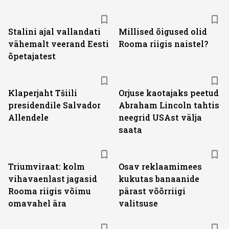
Stalini ajal vallandati
Millised õigused olid
vähemalt veerand Eesti
Rooma riigis naistel?
õpetajatest
Klaperjaht Tšiili
Orjuse kaotajaks peetud
presidendile Salvador
Abraham Lincoln tahtis
Allendele
neegrid USAst välja
saata
Triumviraat: kolm
Osav reklaamimees
vihavaenlast jagasid
kukutas banaanide
Rooma riigis võimu
pärast võõrriigi
omavahel ära
valitsuse