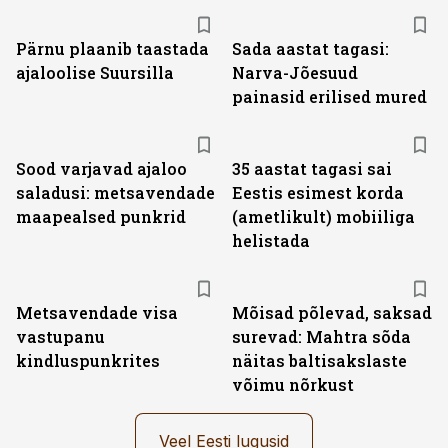
Pärnu plaanib taastada
Sada aastat tagasi:
ajaloolise Suursilla
Narva-Jõesuud
painasid erilised mured
Sood varjavad ajaloo
35 aastat tagasi sai
saladusi: metsavendade
Eestis esimest korda
maapealsed punkrid
(ametlikult) mobiiliga
helistada
Metsavendade visa
Mõisad põlevad, saksad
vastupanu
surevad: Mahtra sõda
kindluspunkrites
näitas baltisakslaste
võimu nõrkust
Veel Eesti lugusid