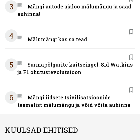
3
Mängi autode ajaloo mälumängu ja saad
auhinna!
4
Mälumäng: kas sa tead
5
Surmapõlgurite kaitseingel: Sid Watkins
ja F1 ohutusrevolutsioon
6
Mängi iidsete tsivilisatsioonide
teemalist mälumängu ja võid võita auhinna
KUULSAD EHITISED