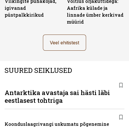
Viikingite pühakojad,
Võitlus orjaküttidega:
igivanad
Aafrika külade ja
püstpalkkirikud
linnade ümber kerkivad
müürid
Veel ehitistest
SUURED SEIKLUSED
Antarktika avastaja sai hästi läbi
eestlasest tohtriga
Koonduslaagrivangi uskumatu põgenemine