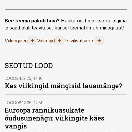
See teema pakub huvi?
Hakka neid märksõnu jälgima
ja saad alati teavituse, kui sel teemal ilmub midagi uut!
Viikingiaeg
Viikingid
Tsivilisatsioon
SEOTUD LOOD
LOOD
24.12.25, 17:10
Kas viikingid mängisid lauamänge?
LOOD
08.12.25, 12:59
Euroopa rannikuasukate
õudusunenägu: viikingite käes
vangis