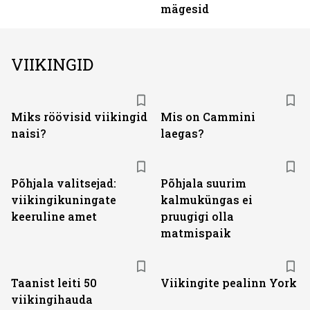
mägesid
VIIKINGID
Miks röövisid viikingid
Mis on Cammini
naisi?
laegas?
Põhjala valitsejad:
Põhjala suurim
viikingikuningate
kalmuküngas ei
keeruline amet
pruugigi olla
matmispaik
Taanist leiti 50
Viikingite pealinn York
viikingihauda