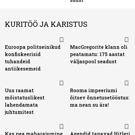
KURITÖÖ JA KARISTUS
Euroopa politseinikud
MacGregorite klann oli
konfiskeerisid
peatamatu: 175 aastat
tuhandeid
väljas­pool seadust
antiikesemeid
Uus raamat
Rooma impeeriumi
mõistatuslikest
õitsev õnnetusetööstus:
lahendamata
ma nean su ära!
juhtumitest
Kas pea maharaiumine
Agendid tapavad Hitleri