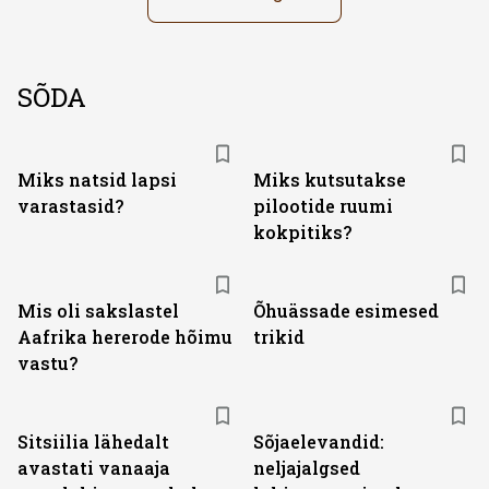
SÕDA
Miks natsid lapsi
Miks kutsutakse
varastasid?
pilootide ruumi
kokpitiks?
Mis oli sakslastel
Õhuässade esimesed
Aafrika hererode hõimu
trikid
vastu?
Sitsiilia lähedalt
Sõjaelevandid:
avastati vanaaja
neljajalgsed