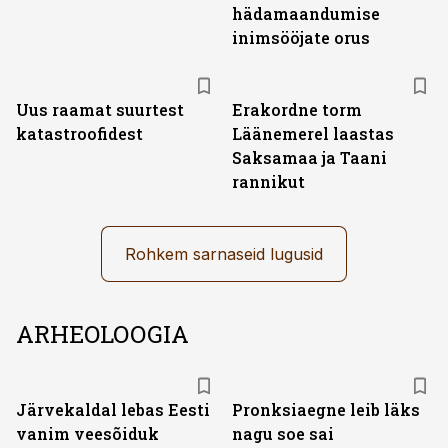
hädamaandumise
inimsööjate orus
Uus raamat suurtest
Erakordne torm
katastroofidest
Läänemerel laastas
Saksamaa ja Taani
rannikut
Rohkem sarnaseid lugusid
ARHEOLOOGIA
Järvekaldal lebas Eesti
Pronksiaegne leib läks
vanim veesõiduk
nagu soe sai