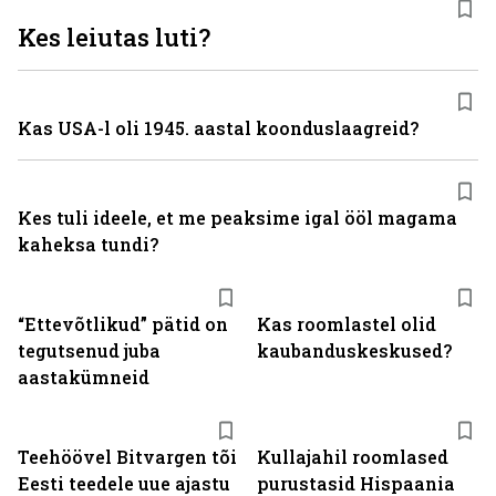
Kes leiutas luti?
Kas USA-l oli 1945. aastal koonduslaagreid?
Kes tuli ideele, et me peaksime igal ööl magama
kaheksa tundi?
“Ettevõtlikud” pätid on
Kas roomlastel olid
tegutsenud juba
kaubanduskeskused?
aastakümneid
Teehöövel Bitvargen tõi
Kullajahil roomlased
Eesti teedele uue ajastu
purustasid Hispaania