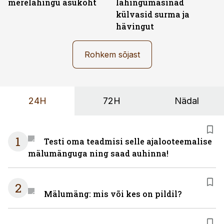
merelahingu asukoht
lahingumasinad
külvasid surma ja
hävingut
Rohkem sõjast
24H
72H
Nädal
1
Testi oma teadmisi selle ajalooteemalise
mälumänguga ning saad auhinna!
2
Mälumäng: mis või kes on pildil?