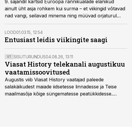
9. sajandil kartsid Euroopa rannikualade elanikud
ainult üht asja rohkem kui surma – et viikingid võtavad
nad vangi, seilavad minema ning müüvad orjaturul
maha. Ees oodanuks lühike elu täis jõhkrat
ärakasutamist. Ori võis vabadusse pääseda kolmel
LOOD
01.03.15, 12:54
viisil: teenida oma peremehele varandus, magatada
Entusiast leidis viikingite saagi
end vabaks või sooritada mõrv.
SISUTURUNDUS
04.08.26, 13:11
ST
Viasat History telekanali augustikuu
vaatamissoovitused
Augustis viib Viasat History vaatajad paleede
salakäikudest maiade iidsetesse linnadesse ja Teise
maailmasõja kõige süngematesse peatükkidesse.
Kuninglike dünastiate intriigid, värsked arheoloogilised
avastused ning seni nägemata kaadrid Kolmanda riigi
argielust avavad ajaloo tuntud sündmused täiesti uuest
vaatenurgast. Viasat History on saadaval kõikide Eesti
teleoperaatorite kaudu. Tutvu telekavaga: