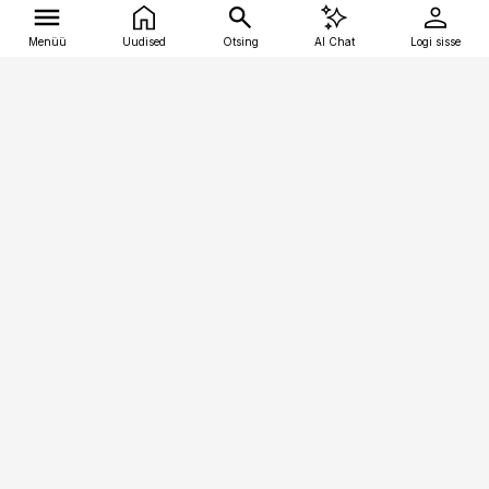
Menüü
Uudised
Otsing
AI Chat
Logi sisse
Vana-Lõuna 39/1, 19094 Tallinn
(+372) 667 0111
tellimiskeskus@aripaev.ee
Telli Imeline Ajalugu
Uudiskiri
Reklaam
Firmast
Sisu kasutamisõigused
Ajakirjaniku
eetikakoodeks
Üldtingimused
Privaatsustingimused
Küpsiste poliitika
KKK
Eesti Meediaettevõtete
Eelistuste haldamine
Liit