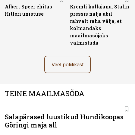
Albert Speer ehitas
Kremli kullajanu: Stalin
Hitleri unistuse
pressis nälja abil
rahvalt raha välja, et
kolmandaks
maailmasõjaks
valmistuda
Veel poliitikast
TEINE MAAILMASÕDA
Salapärased luustikud Hundikoopas
Göringi maja all