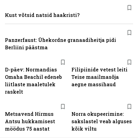
Kust võtsid natsid haakristi?
Panzerfaust: Ühekordne granaadiheitja pidi
Berliini päästma
D-päev: Normandias
Filipiinide vetest leiti
Omaha Beachil edeneb
Teise maailmasõja
liitlaste maaletulek
aegne massihaud
raskelt
Metsavend Hirmus
Norra okupeerimine:
Antsu hukkamisest
sakslastel veab alguses
möödus 75 aastat
kõik viltu