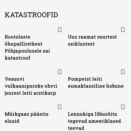
KATASTROOFID
Rootslaste
Uus raamat suurtest
õhupalliretkest
seiklustest
Põhjapoolusele sai
katastroof
Vesuuvi
Pompeist leiti
vulkaanipurske ohvri
esmaklassiline hobune
juurest leiti arstikarp
Mürkgaas päästis
Lennukiga lõbusõitu
elusid
tegevad ameeriklased
teevad