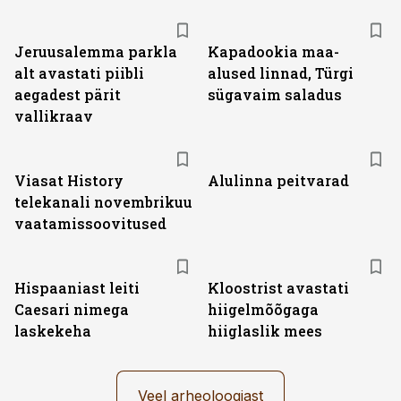
Jeruusalemma parkla
Kapadookia maa-
alt avastati piibli
alused linnad, Türgi
aegadest pärit
sügavaim saladus
vallikraav
ST
Viasat History
Alulinna peitvarad
telekanali novembrikuu
vaatamissoovitused
Hispaaniast leiti
Kloostrist avastati
Caesari nimega
hiigelmõõgaga
laskekeha
hiiglaslik mees
Veel arheoloogiast