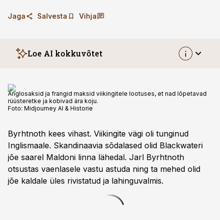
Jaga
Salvesta
Vihja
Loe AI kokkuvõtet
Anglosaksid ja frangid maksid viikingitele lootuses, et nad lõpetavad
rüüsteretke ja kobivad ära koju.
Foto:
Midjourney AI & Historie
Byrhtnoth kees vihast. Viikingite vägi oli tunginud
Inglismaale. Skandinaavia sõdalased olid Black­wateri
jõe saarel Maldoni linna lähedal. Jarl Byrhtnoth
otsustas vaenlasele vastu astuda ning ta mehed olid
jõe kaldale üles rivistatud ja lahinguvalmis.