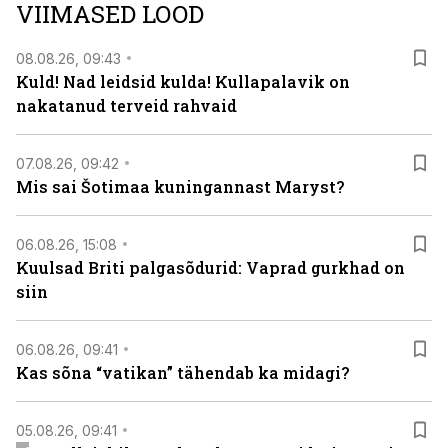
VIIMASED LOOD
viasathistory.eu/ee
08.08.26, 09:43
Kuld! Nad leidsid kulda! Kullapalavik on
nakatanud terveid rahvaid
07.08.26, 09:42
Mis sai Šotimaa kuningannast Maryst?
06.08.26, 15:08
Kuulsad Briti palgasõdurid: Vaprad gurkhad on
siin
06.08.26, 09:41
Kas sõna “vatikan” tähendab ka midagi?
05.08.26, 09:41