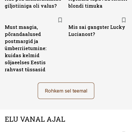
giljotiiniga oli valus?
blondi timuka
Must maagia,
Mis sai gangster Lucky
põrandaalused
Lucianost?
postmargid ja
ümberriietumine:
kuidas kelmid
sõjaeelses Eestis
rahvast tüssasid
Rohkem sel teemal
ELU VANAL AJAL