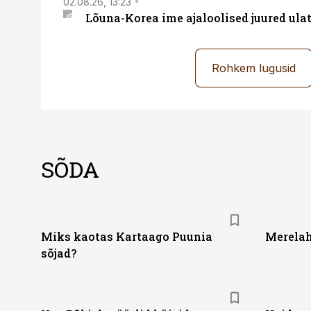
02.08.26, 13:23
Lõuna-Korea ime ajaloolised juured ul
Rohkem lugusid
SÕDA
Miks kaotas Kartaago Puunia
Merelah
sõjad?