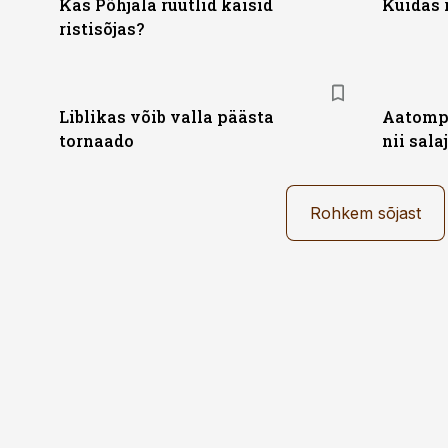
Kas Põhjala rüütlid käisid
Kuidas 
ristisõjas?
Liblikas võib valla päästa
Aatompo
tornaado
nii sala
Rohkem sõjast