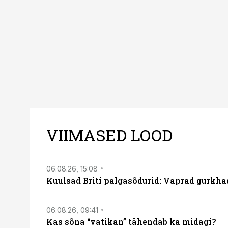
VIIMASED LOOD
06.08.26, 15:08
Kuulsad Briti palgasõdurid: Vaprad gurkhad
06.08.26, 09:41
Kas sõna “vatikan” tähendab ka midagi?