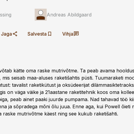
ssing
Andreas Abildgaard
Jaga
Salvesta
Vihja
võtab kätte oma raske mutrivõtme. Ta peab avama hooldu
II, mis seisab maa-aluses raketišahtis püsti. Tuumaraketi m
tust: tavalist raketikütust ja oksüdeerijat dilämmasiktetraoks
is on väga väike ja 21aastane raketitehnik koos oma kollee
iga, peab ainet paaki juurde pumpama. Nad tahavad töö kiir
inna ja sõpradega mõni õlu juua. Enne aga, kui Powell õieti
ta raske mutrivõtme käest ning see kukub raketišahti.