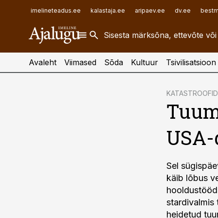
ehitusuudised.ee
raamatupidaja.ee
imelineteadus.ee
kalastaja.ee
aripaev.ee
dv.ee
bestm
finantsuudised.ee
toostusuudised.ee
aritehnoloogia.ee
Avaleht
Viimased
Sõda
Kultuur
Tsivilisatsioon
cebook
KATASTROOFID
Tuuma
Twitter)
kedIn
USA-
ail
k
Sel sügispäe
käib lõbus ve
hooldustööd.
stardivalmis
heidetud t