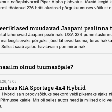
oimus naftaplatvormil Piper Alpha plahvatus, tõusid leegid k
ormil töötanud 226 britti alustasid põrgukuumuses võitlust o
meeriklased muudavad Jaapani pealinna 
õhtul lähenevad Jaapani pealinnale USA 334 pommituslennu
nna leegitsevaks põrguks: jõed lähevad keema, teras hakk
 Sellest saab ajaloo hävitavaim pommirünnak.
maailm olnud tuumasõjale?
6.26, 12:05
mekas KIA Sportage 4x4 Hybrid
ybridi sain proovisõiduks seekord veidi pikemaks ajaks ni
Pärnusse kalale. Mis oli selles autos head ja millised olid v
u.