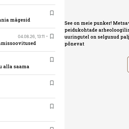
ania mägesid
See on meie punker! Mets
peidukohtade arheoloogili
uuringutel on selgunud pal
04.08.26, 13:11
tamissoovitused
põnevat
u alla saama