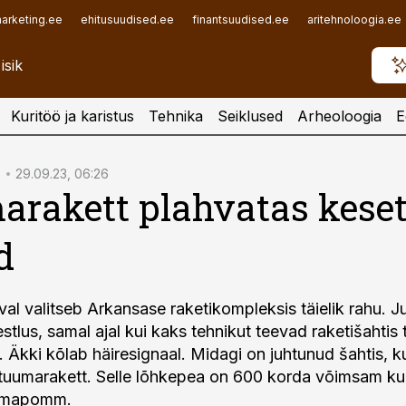
arketing.ee
ehitusuudised.ee
finantsuudised.ee
aritehnoloogia.ee
Kuritöö ja karistus
Tehnika
Seiklused
Arheoloogia
E
29.09.23, 06:26
rakett plahvatas kese
d
val valitseb Arkansase raketikompleksis täielik rahu. J
stlus, samal ajal kui kaks tehnikut teevad raketišahtis
 Äkki kõlab häiresignaal. Midagi on juhtunud šahtis, 
 tuumarakett. Selle lõhkepea on 600 korda võimsam ku
uumapomm.