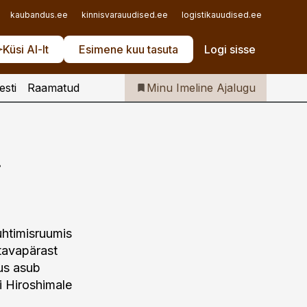
Iseteenindus
kaubandus.ee
kinnisvarauudised.ee
logistikauudised.ee
mu.ee
Telli Imeline Ajalugu
Küsi AI-lt
Esimene kuu tasuta
Logi sisse
esti
Raamatud
Minu Imeline Ajalugu
t
uhtimisruumis
 tavapärast
kus asub
i Hiroshimale