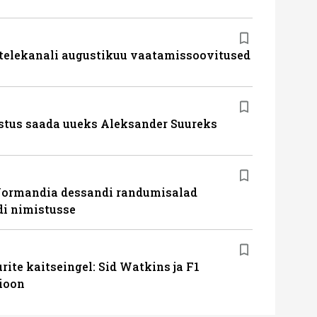
 telekanali augustikuu vaatamissoovitused
stus saada uueks Aleksander Suureks
Normandia dessandi randumisalad
i nimistusse
ite kaitseingel: Sid Watkins ja F1
ioon