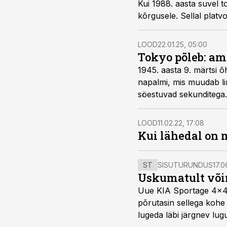
Kui 1988. aasta suvel t
kõrgusele. Sellal platv
LOOD
22.01.25, 05:00
Tokyo põleb: a
1945. aasta 9. märtsi 
napalmi, mis muudab li
söestuvad sekunditega.
LOOD
11.02.22, 17:08
Kui lähedal on 
ST
SISUTURUNDUS
17.0
Uskumatult või
Uue KIA Sportage 4x4 H
põrutasin sellega kohe 
lugeda läbi järgnev lug