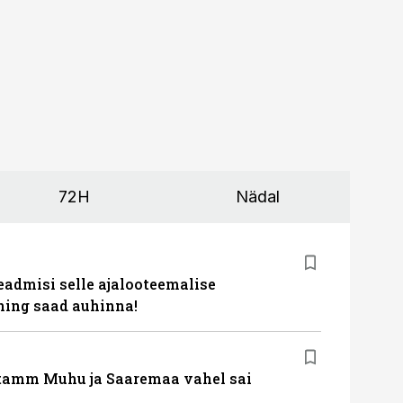
72H
Nädal
eadmisi selle ajalooteemalise
ing saad auhinna!
tamm Muhu ja Saaremaa vahel sai