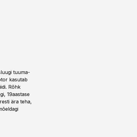
sluugi tuuma­
ootor kasutab
iidi. Rõhk
gi, 19aastase
esti ära teha,
 mõeldagi