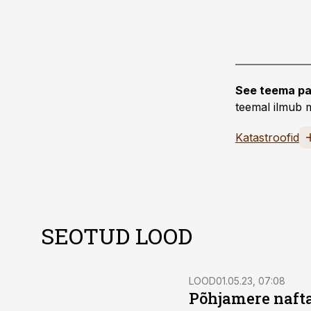
See teema pa
teemal ilmub m
Katastroofid
SEOTUD LOOD
LOOD
01.05.23, 07:08
Põhjamere nafta