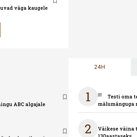
atuvad väga kaugele
24H
1
Testi oma t
mälumänguga n
ingu ABC algajale
2
Väikese väina 
130aastaseks