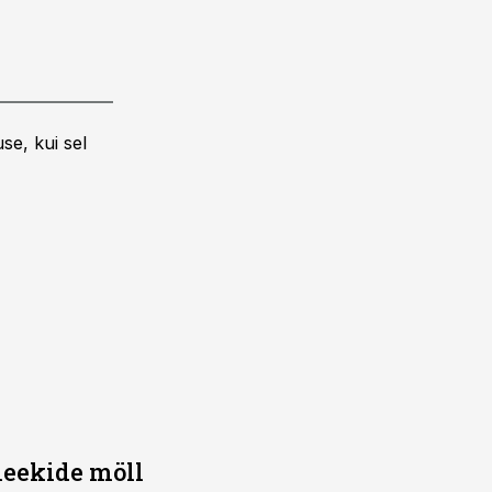
se, kui sel
leekide möll