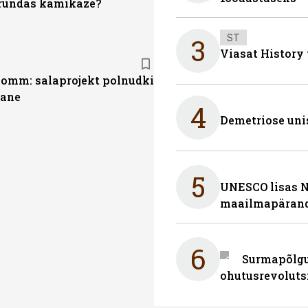
ründas kamikaze?
ST
3
Viasat History
mm: salaprojekt polnudki
jane
4
Demetriose uni
5
UNESCO lisas 
maailmapärand
6
Surmapõlgur
ohutusrevoluts