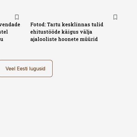
avendade
Fotod: Tartu kesklinnas tulid
stel
ehitustööde käigus välja
ju
ajalooliste hoonete müürid
Veel Eesti lugusid