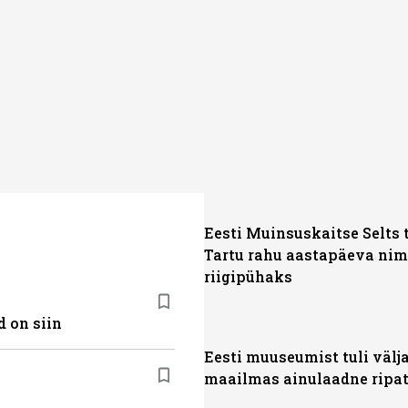
Eesti Muinsuskaitse Selts 
Tartu rahu aastapäeva ni
riigipühaks
 on siin
Eesti muuseumist tuli välj
maailmas ainulaadne ripa