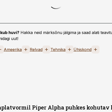
kub huvi?
Hakka neid märksõnu jälgima ja saad alati teavitu
idagi uut!
Ameerika
Relvad
Tehnika
Ühiskond
platvormil Piper Alpha puhkes kohutav 