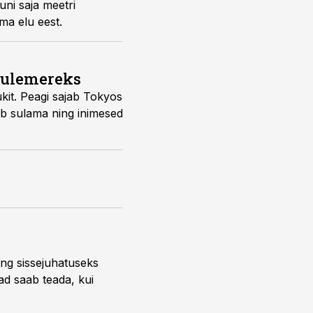
uni saja meetri
ma elu eest.
tulemereks
kit. Peagi sajab Tokyos
ab sulama ning inimesed
ng sissejuhatuseks
ead saab teada, kui