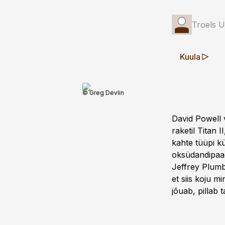
Troels U
Kuula
© Greg Devlin
David Powell 
raketil Titan 
kahte tüüpi kü
oksüdandipaag
Jeffrey Plumb
et siis koju m
jõuab, pillab 