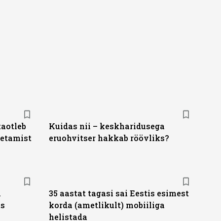
taotleb
Kuidas nii – keskharidusega
metamist
eruohvitser hakkab röövliks?
a
35 aastat tagasi sai Eestis esimest
ts
korda (ametlikult) mobiiliga
helistada