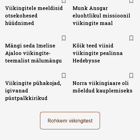
Viikingitele meeldisid
Munk Ansgar
otsekohesed
eluohtlikul missioonil
hüüdnimed
viikingite maal
Mängi seda Imelise
Kõik teed viisid
Ajaloo viikingite-
viikingite pealinna
teemalist mälumängu
Hedebysse
Viikingite pühakojad,
Norra viikingiaare oli
igivanad
mõeldud kauplemiseks
püstpalkkirikud
Rohkem viikingitest