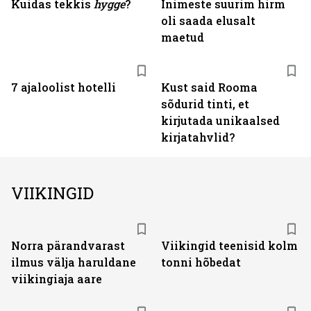
Kuidas tekkis
hygge
?
Inimeste suurim hirm
oli saada elusalt
maetud
7 ajaloolist hotelli
Kust said Rooma
sõdurid tinti, et
kirjutada unikaalsed
kirjatahvlid?
VIIKINGID
Norra pärandvarast
Viikingid teenisid kolm
ilmus välja haruldane
tonni hõbedat
viikingiaja aare