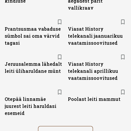
kindluse
aegadest pärit
vallikraav
ST
Prantsusmaa vabaduse
Viasat History
sümbol sai oma värvid
telekanali jaanuarikuu
tagasi
vaatamissoovitused
ST
Jeruusalemma lähedalt
Viasat History
leiti üliharuldane münt
telekanali aprillikuu
vaatamissoovitused
Otepää linnamäe
Poolast leiti mammut
juurest leiti haruldasi
esemeid