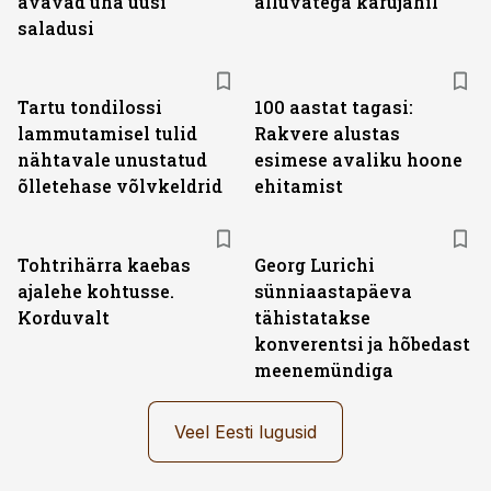
avavad üha uusi
alluvatega karujahil
saladusi
Tartu tondilossi
100 aastat tagasi:
lammutamisel tulid
Rakvere alustas
nähtavale unustatud
esimese avaliku hoone
õlletehase võlvkeldrid
ehitamist
Tohtrihärra kaebas
Georg Lurichi
ajalehe kohtusse.
sünniaastapäeva
Korduvalt
tähistatakse
konverentsi ja hõbedast
meenemündiga
Veel Eesti lugusid