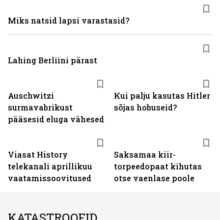
Miks natsid lapsi varastasid?
Lahing Berliini pärast
Auschwitzi
Kui palju kasutas Hitler
surmavabrikust
sõjas hobuseid?
pääsesid eluga vähesed
ST
Viasat History
Saksamaa kiir-
telekanali aprillikuu
torpeedo­paat kihutas
vaatamissoovitused
otse vaenlase poole
KATASTROOFID