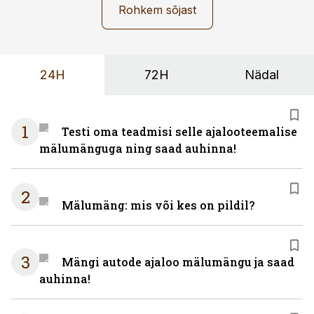
Rohkem sõjast
24H
72H
Nädal
1
Testi oma teadmisi selle ajalooteemalise
mälumänguga ning saad auhinna!
2
Mälumäng: mis või kes on pildil?
3
Mängi autode ajaloo mälumängu ja saad
auhinna!