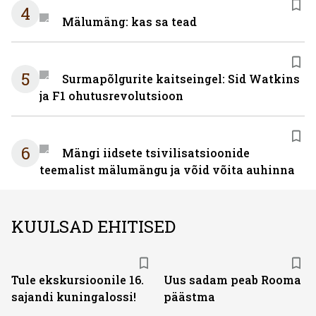
4
Mälumäng: kas sa tead
5
Surmapõlgurite kaitseingel: Sid Watkins
ja F1 ohutusrevolutsioon
6
Mängi iidsete tsivilisatsioonide
teemalist mälumängu ja võid võita auhinna
KUULSAD EHITISED
Tule ekskursioonile 16.
Uus sadam peab Rooma
sajandi kuningalossi!
päästma