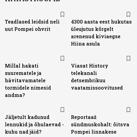
Teadlased leidsid neli
4300 aasta eest hukutas
uut Pompei ohvrit
üleujutus kõrgelt
arenenud kiviaegse
Hiina asula
ST
Millal hakati
Viasat History
suurematele ja
telekanali
hävitavamatele
detsembrikuu
tormidele nimesid
vaatamissoovitused
andma?
Jäljetult kadunud
Reportaaž
lennukid ja õhulaevad -
sündmuskohalt: õitsva
kuhu nad jäid?
Pompei linnakese