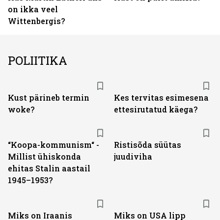
on ikka veel
Wittenbergis?
POLIITIKA
Kust pärineb termin
Kes tervitas esimesena
woke?
ettesirutatud käega?
“Koopa-kommunism“ -
Ristisõda süütas
Millist ühiskonda
juudiviha
ehitas Stalin aastail
1945–1953?
Miks on Iraanis
Miks on USA lipp