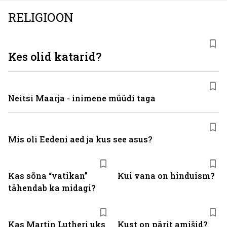
RELIGIOON
Kes olid katarid?
Neitsi Maarja - inimene müüdi taga
Mis oli Eedeni aed ja kus see asus?
Kas sõna “vatikan”
Kui vana on hinduism?
tähendab ka midagi?
Kas Martin Lutheri uks
Kust on pärit amišid?