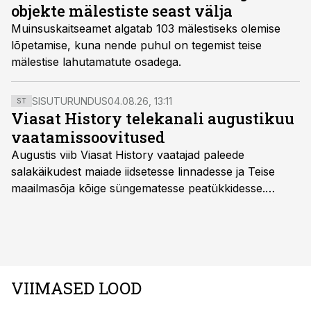
objekte mälestiste seast välja
Muinsuskaitseamet algatab 103 mälestiseks olemise
lõpetamise, kuna nende puhul on tegemist teise
mälestise lahutamatute osadega.
SISUTURUNDUS
04.08.26, 13:11
ST
Viasat History telekanali augustikuu
vaatamissoovitused
Augustis viib Viasat History vaatajad paleede
salakäikudest maiade iidsetesse linnadesse ja Teise
maailmasõja kõige süngematesse peatükkidesse.
Kuninglike dünastiate intriigid, värsked arheoloogilised
avastused ning seni nägemata kaadrid Kolmanda riigi
argielust avavad ajaloo tuntud sündmused täiesti uuest
vaatenurgast. Viasat History on saadaval kõikide Eesti
teleoperaatorite kaudu. Tutvu telekavaga:
VIIMASED LOOD
viasathistory.eu/ee