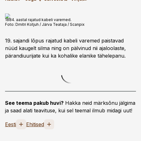
1884. aastal rajatud kabeli varemed.
Foto:
Dmitri Kotjuh / Järva Teataja / Scanpix
19. sajandi lõpus rajatud kabeli varemed paistavad
nüüd kaugelt silma ning on pälvinud nii ajaloolaste,
pärandiuurijate kui ka kohalike elanike tähelepanu.
See teema pakub huvi?
Hakka neid märksõnu jälgima
ja saad alati teavituse, kui sel teemal ilmub midagi uut!
Eesti
Ehitised