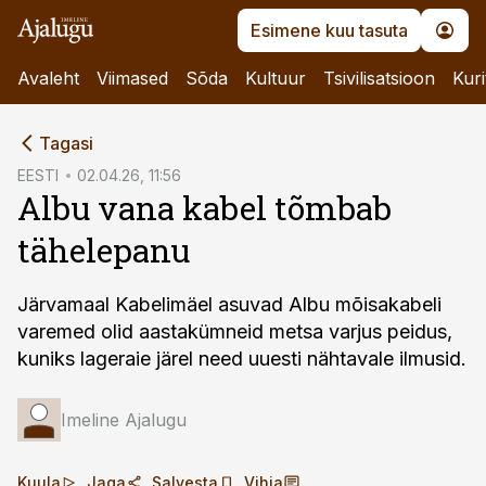
Esimene kuu tasuta
Avaleht
Viimased
Sõda
Kultuur
Tsivilisatsioon
Kuri
cebook
Tagasi
Twitter)
EESTI
02.04.26, 11:56
Albu vana kabel tõmbab
kedIn
tähelepanu
ail
k
Järvamaal Kabelimäel asuvad Albu mõisakabeli
varemed olid aastakümneid metsa varjus peidus,
kuniks lageraie järel need uuesti nähtavale ilmusid.
Imeline Ajalugu
Kuula
Jaga
Salvesta
Vihja