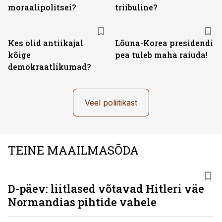
moraalipolitsei?
triibuline?
Kes olid antiikajal
Lõuna-Korea presidendi
kõige
pea tuleb maha raiuda!
demokraatlikumad?
Veel poliitikast
TEINE MAAILMASÕDA
D-päev: liitlased võtavad Hitleri väe
Normandias pihtide vahele