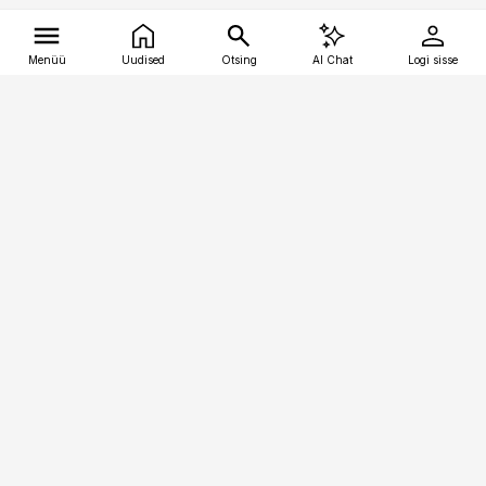
Menüü
Uudised
Otsing
AI Chat
Logi sisse
Vana-Lõuna 39/1, 19094 Tallinn
(+372) 667 0111
tellimiskeskus@aripaev.ee
Telli Imeline Ajalugu
Uudiskiri
Reklaam
Firmast
Sisu kasutamisõigused
Ajakirjaniku
eetikakoodeks
Üldtingimused
Privaatsustingimused
Küpsiste poliitika
KKK
Eesti Meediaettevõtete
Eelistuste haldamine