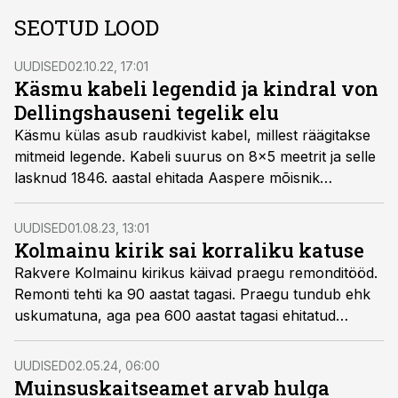
SEOTUD LOOD
UUDISED
02.10.22, 17:01
Käsmu kabeli legendid ja kindral von
Dellingshauseni tegelik elu
Käsmu külas asub raudkivist kabel, millest räägitakse
mitmeid legende. Kabeli suurus on 8x5 meetrit ja selle
lasknud 1846. aastal ehitada Aaspere mõisnik
Dellingshausen, kes oli Vene armees kindraliks ja võttis
osa senati istungitest.
UUDISED
01.08.23, 13:01
Kolmainu kirik sai korraliku katuse
Rakvere Kolmainu kirikus käivad praegu remonditööd.
Remonti tehti ka 90 aastat tagasi. Praegu tundub ehk
uskumatuna, aga pea 600 aastat tagasi ehitatud
kirikule hakati plekkkatust paigaldama alles 90 aastat
tagasi.
UUDISED
02.05.24, 06:00
Muinsuskaitseamet arvab hulga