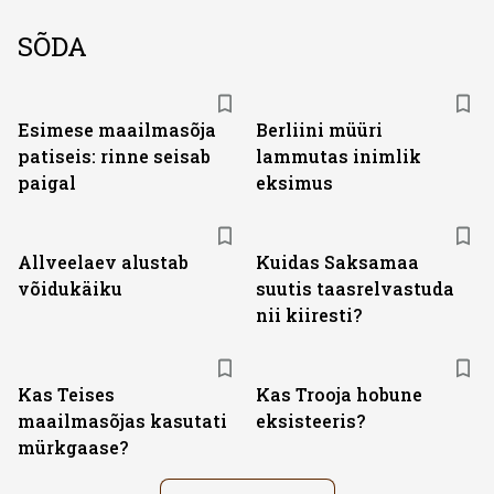
SÕDA
Esimese maailmasõja
Berliini müüri
patiseis: rinne seisab
lammutas inimlik
paigal
eksimus
Allveelaev alustab
Kuidas Saksamaa
võidukäiku
suutis taasrelvastuda
nii kiiresti?
Kas Teises
Kas Trooja hobune
maailmasõjas kasutati
eksisteeris?
mürkgaase?