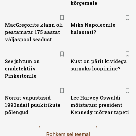
kõrgemale
MacGregorite klann oli
Miks Napoleonile
peatamatu: 175 aastat
halastati?
väljas­pool seadust
See juhtum on
Kust on pärit kividega
eradetektiiv
surnuks loopimine?
Pinkertonile
Norrat vapustasid
Lee Harvey Oswaldi
1990ndail puukirikute
mõistatus: president
põlengud
Kennedy mõrvar tapeti
Rohkem sel teemal