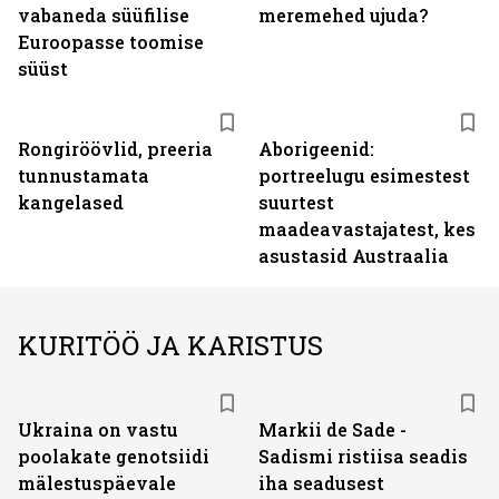
vabaneda süüfilise
meremehed ujuda?
Euroopasse toomise
süüst
Rongiröövlid, preeria
Aborigeenid:
tunnustamata
portreelugu esimestest
kangelased
suurtest
maadeavastajatest, kes
asustasid Austraalia
KURITÖÖ JA KARISTUS
Ukraina on vastu
Markii de Sade -
poolakate genotsiidi
Sadismi ristiisa seadis
mälestuspäevale
iha seadusest