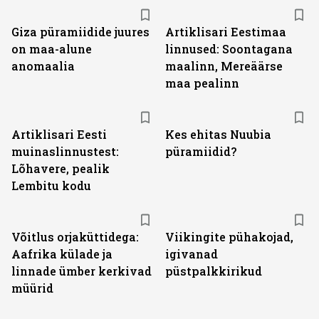
Giza püramiidide juures
Artiklisari Eestimaa
on maa-alune
linnused: Soontagana
anomaalia
maalinn, Mereäärse
maa pealinn
Artiklisari Eesti
Kes ehitas Nuubia
muinaslinnustest:
püramiidid?
Lõhavere, pealik
Lembitu kodu
Võitlus orjaküttidega:
Viikingite pühakojad,
Aafrika külade ja
igivanad
linnade ümber kerkivad
püstpalkkirikud
müürid