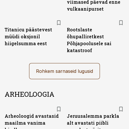
viimased päevad enne
vulkaanipurset
Titanicu päästevest
Rootslaste
müüdi oksjonil
õhupalliretkest
hiigelsumma eest
Põhjapoolusele sai
katastroof
Rohkem sarnaseid lugusid
ARHEOLOOGIA
Arheoloogid avastasid
Jeruusalemma parkla
maailma vanima
alt avastati piibli