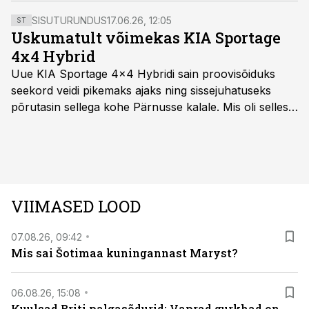
neid nähes oma abikaasad ja lapsed.
SISUTURUNDUS
17.06.26, 12:05
ST
Uskumatult võimekas KIA Sportage
4x4 Hybrid
Uue KIA Sportage 4x4 Hybridi sain proovisõiduks
seekord veidi pikemaks ajaks ning sissejuhatuseks
põrutasin sellega kohe Pärnusse kalale. Mis oli selles
autos head ja millised olid vead saab teada, kui lugeda
läbi järgnev lugu.
VIIMASED LOOD
07.08.26, 09:42
Mis sai Šotimaa kuningannast Maryst?
06.08.26, 15:08
Kuulsad Briti palgasõdurid: Vaprad gurkhad on