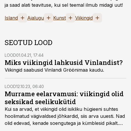
ja saad alati teavituse, kui sel teemal ilmub midagi uut!
Island
Ajalugu
Kunst
Viikingid
SEOTUD LOOD
LOOD
01.04.21, 17:44
Miks viikingid lahkusid Vinlandist?
Viikingid saabusid Vinlandi Gröönimaa kaudu.
LOOD
12.10.23, 06:40
Murrame eelarvamusi: viikingid olid
seksikad seelikukütid
Kui sa arvad, et viikingid olid isikliku hügieeni suhtes
hoolimatud vägivaldsed jõhkardid, siis arva uuesti. Nad
olid edevad, kenade soengutega ja kümblesid pikalt.
Viikingid olid nii ilusad, et anglosaksi naised unustasid