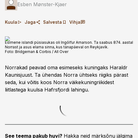
Esben Mønster-Kjaer
Kuula
Jaga
Salvesta
Vihja
Esimene islandi püsiasukas oli Ingólfur Arnarson. Ta saabus 874. aastal
Norrast ja asus elama sinna, kus tänapäeval on Reykjavík.
Foto:
Bridgeman & Corbis / All Over
Norrakad peavad oma esimeseks kuningaks Haraldr
Kaunisjuust. Ta ühendas Norra ühtseks riigiks pärast
seda, kui võitis koos Norra väikekuningriikidest
liitlastega kuulsa Hafrsfjordi lahingu.
See teema pakub huvi?
Hakka neid märksõnu jälgima