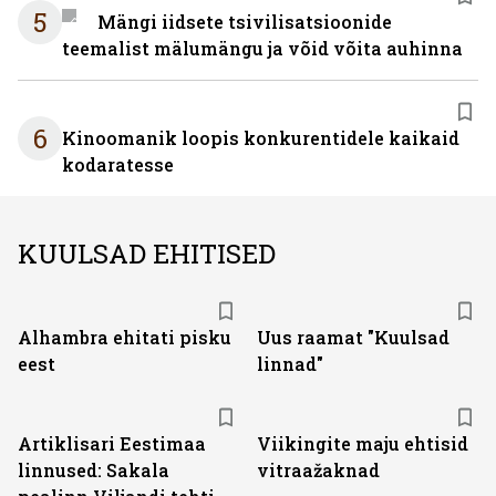
5
Mängi iidsete tsivilisatsioonide
teemalist mälumängu ja võid võita auhinna
6
Kinoomanik loopis konkurentidele kaikaid
kodaratesse
KUULSAD EHITISED
Alhambra ehitati pisku
Uus raamat "Kuulsad
eest
linnad"
Artiklisari Eestimaa
Viikingite maju ehtisid
linnused: Sakala
vitraažaknad