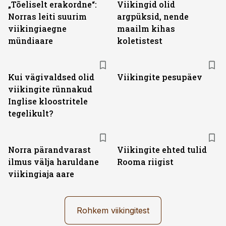
„Tõeliselt erakordne“:
Viikingid olid
Norras leiti suurim
argpüksid, nende
viikingiaegne
maailm kihas
mündiaare
koletistest
Kui vägivaldsed olid
Viikingite pesupäev
viikingite rünnakud
Inglise kloostritele
tegelikult?
Norra pärandvarast
Viikingite ehted tulid
ilmus välja haruldane
Rooma riigist
viikingiaja aare
Rohkem viikingitest