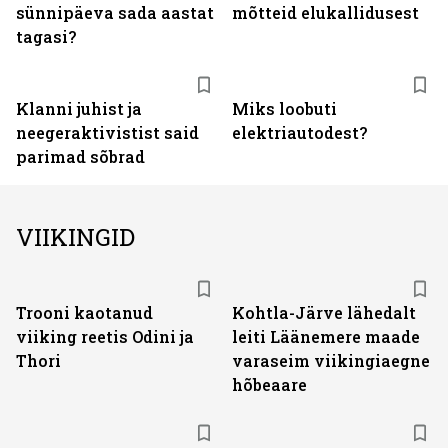
sünnipäeva sada aastat
mõtteid elukallidusest
tagasi?
Klanni juhist ja
Miks loobuti
neegeraktivistist said
elektriautodest?
parimad sõbrad
VIIKINGID
Trooni kaotanud
Kohtla-Järve lähedalt
viiking reetis Odini ja
leiti Läänemere maade
Thori
varaseim viikingiaegne
hõbeaare