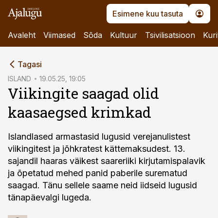
Esimene kuu tasuta
Avaleht
Viimased
Sõda
Kultuur
Tsivilisatsioon
Kuri
cebook
Tagasi
Twitter)
ISLAND
19.05.25, 19:05
Viikingite saagad olid
kedIn
kaasaegsed krimkad
ail
k
Islandlased armastasid lugusid verejanulistest
viikingitest ja jõhkratest kättemaksudest. 13.
sajandil haaras väikest saareriiki kirjutamispalavik
ja õpetatud mehed panid paberile surematud
saagad. Tänu sellele saame neid iidseid lugusid
tänapäevalgi lugeda.