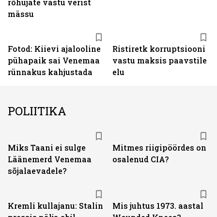
rõhujate vastu verist
mässu
Fotod: Kiievi ajalooline
Ristiretk korruptsiooni
pühapaik sai Venemaa
vastu maksis paavstile
rünnakus kahjustada
elu
POLIITIKA
Miks Taani ei sulge
Mitmes riigipöördes on
Läänemerd Venemaa
osalenud CIA?
sõjalaevadele?
Kremli kullajanu: Stalin
Mis juhtus 1973. aastal