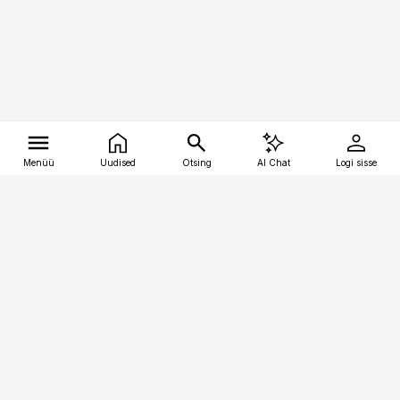
Menüü
Uudised
Otsing
AI Chat
Logi sisse
Vana-Lõuna 39/1, 19094 Tallinn
(+372) 667 0111
tellimiskeskus@aripaev.ee
Telli Imeline Ajalugu
Uudiskiri
Reklaam
Firmast