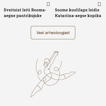
Šveitsist leiti Rooma-
Soome koolilaps leidis
aegne pantrikujuke
Katariina-aegse kopika
Veel arheoloogiast