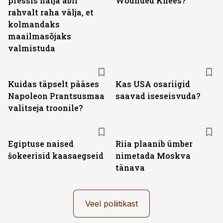
pressis nälja abil
Wounded Knees?
rahvalt raha välja, et
kolmandaks
maailmasõjaks
valmistuda
Kuidas täpselt pääses
Kas USA osariigid
Napoleon Prantsusmaa
saavad iseseisvuda?
valitseja troonile?
Egiptuse naised
Riia plaanib ümber
šokeerisid kaasaegseid
nimetada Moskva
tänava
Veel poliitikast