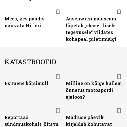
Mees, kes püüdis
Auschwitzi muuseum
mõrvata Hitlerit
lõpetab „ebaeetilisele
tegevusele“ viidates
kohapeal piletimüügi
KATASTROOFID
Esimene börsimull
Milline on kõige hullem
õnnetus motospordi
ajaloos?
Reportaaž
Madruse päevik
sündmuskohalt: õitsva
kirjeldab kohutavat