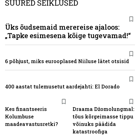
SUURED SEIKLUSED
Üks õudsemaid merereise ajaloos:
„Tapke esimesena kõige tugevamad!“
6 põhjust, miks eurooplased Niiluse lätet otsisid
400 aastat tulemusetut aardejahti: El Dorado
Kes finantseeris
Draama Džomolungmal:
Kolumbuse
tõus kõrgeimasse tippu
maadeavastusretki?
võinuks päädida
katastroofiga