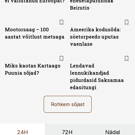
ei vallutanud Euroopat?
enesetapurünnak
Beirutis
Mootorsaag – 100
Ameerika kodusõda:
aastat võitlust metsaga
söetorpeedo uputas
vaenlase
Miks kaotas Kartaago
Lendavad
Puunia sõjad?
lennukikandjad
pidurdasid Saksamaa
edasitungi
Rohkem sõjast
24H
72H
Nädal