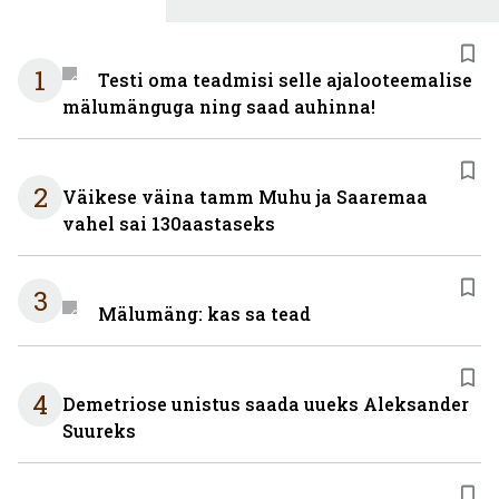
1
Testi oma teadmisi selle ajalooteemalise
mälumänguga ning saad auhinna!
2
Väikese väina tamm Muhu ja Saaremaa
vahel sai 130aastaseks
3
Mälumäng: kas sa tead
4
Demetriose unistus saada uueks Aleksander
Suureks