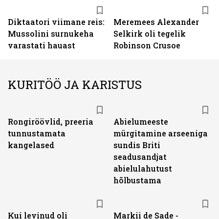
Diktaatori viimane reis:
Meremees Alexander
Mussolini surnukeha
Selkirk oli tegelik
varastati hauast
Robinson Crusoe
KURITÖÖ JA KARISTUS
Rongiröövlid, preeria
Abielumeeste
tunnustamata
mürgitamine arseeniga
kangelased
sundis Briti
seadusandjat
abielulahutust
hõlbustama
Kui levinud oli
Markii de Sade -