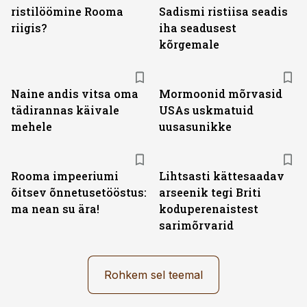
ristilöömine Rooma
Sadismi ristiisa seadis
riigis?
iha seadusest
kõrgemale
Naine andis vitsa oma
Mormoonid mõrvasid
tädirannas käivale
USAs uskmatuid
mehele
uusasunikke
Rooma impeeriumi
Lihtsasti kättesaadav
õitsev õnnetusetööstus:
arseenik tegi Briti
ma nean su ära!
koduperenaistest
sarimõrvarid
Rohkem sel teemal