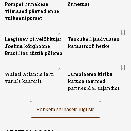
Pompei linnakese
õnnetust
viimased päevad enne
vulkaanipurset
Leegitsev pilvelõhkuja:
Taskukell jäädvustas
Joelma kõrghoone
katastroofi hetke
Brasiilias süttib põlema
Walesi Atlantis leiti
Jumalaema kiriku
vanalt kaardilt
katuse tammed
pärinesid 8. sajandist
Rohkem sarnaseid lugusid