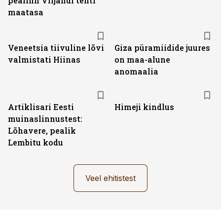
pealinn Viljandi tehti
maatasa
Veneetsia tiivuline lõvi
Giza püramiidide juures
valmistati Hiinas
on maa-alune
anomaalia
Artiklisari Eesti
Himeji kindlus
muinaslinnustest:
Lõhavere, pealik
Lembitu kodu
Veel ehitistest