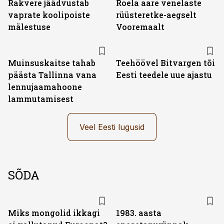
Rakvere jäädvustab
Roela aare venelaste
vaprate koolipoiste
rüüsteretke-aegselt
mälestuse
Vooremaalt
Muinsuskaitse tahab
Teehöövel Bitvargen tõi
päästa Tallinna vana
Eesti teedele uue ajastu
lennujaamahoone
lammutamisest
Veel Eesti lugusid
SÕDA
Miks mongolid ikkagi
1983. aasta