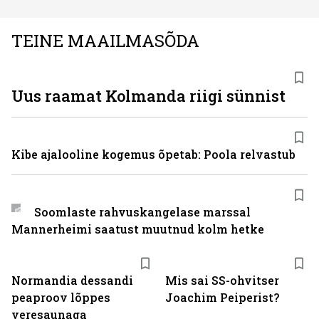
TEINE MAAILMASÕDA
Uus raamat Kolmanda riigi sünnist
Kibe ajalooline kogemus õpetab: Poola relvastub
Soomlaste rahvuskangelase marssal
Mannerheimi saatust muutnud kolm hetke
Normandia dessandi
Mis sai SS-ohvitser
peaproov lõppes
Joachim Peiperist?
veresaunaga