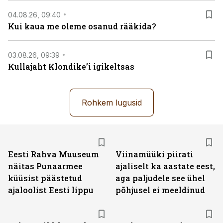
04.08.26, 09:40
Kui kaua me oleme osanud rääkida?
03.08.26, 09:39
Kullajaht Klondike’i igikeltsas
Rohkem lugusid
Eesti Rahva Muuseum
Viinamüüki piirati
näitas Punaarmee
ajaliselt ka aastate eest,
küüsist päästetud
aga paljudele see ühel
ajaloolist Eesti lippu
põhjusel ei meeldinud