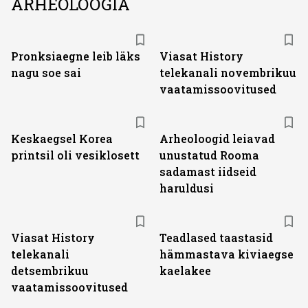
ARHEOLOOGIA
ST
Pronksiaegne leib läks
Viasat History
nagu soe sai
telekanali novembrikuu
vaatamissoovitused
Keskaegsel Korea
Arheoloogid leiavad
printsil oli vesiklosett
unustatud Rooma
sadamast iidseid
haruldusi
ST
Viasat History
Teadlased taastasid
telekanali
hämmastava kiviaegse
detsembrikuu
kaelakee
vaatamissoovitused