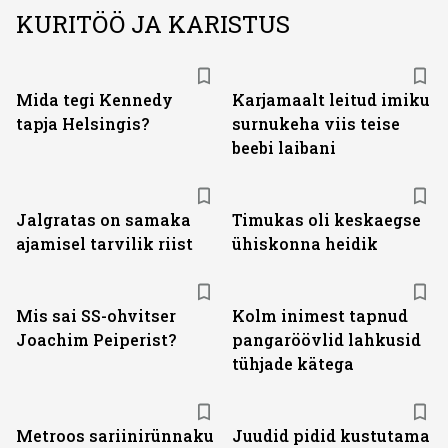
KURITÖÖ JA KARISTUS
Mida tegi Kennedy
Karjamaalt leitud imiku
tapja Helsingis?
surnukeha viis teise
beebi laibani
Jalgratas on samaka
Timukas oli keskaegse
ajamisel tarvilik riist
ühiskonna heidik
Mis sai SS-ohvitser
Kolm inimest tapnud
Joachim Peiperist?
pangaröövlid lahkusid
tühjade kätega
Metroos sariinirünnaku
Juudid pidid kustutama