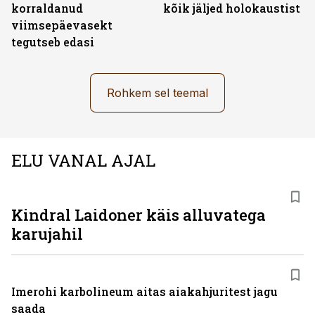
korraldanud
kõik jäljed holokaustist
viimsepäevasekt
tegutseb edasi
Rohkem sel teemal
ELU VANAL AJAL
Kindral Laidoner käis alluvatega
karujahil
Imerohi karbolineum aitas aiakahjuritest jagu
saada