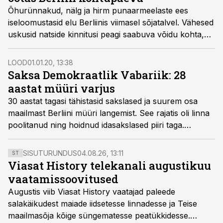
Õhurünnakud, nälg ja hirm punaarmeelaste ees
iseloomustasid elu Berliinis viimasel sõjatalvel. Vähesed
uskusid natside kinnitusi peagi saabuva võidu kohta,
ent keegi ei hakanud ka vastu. Iga päevaga jõudis
katastroof lähemale.
LOOD
01.01.20, 13:38
Saksa Demokraatlik Vabariik: 28
aastat müüri varjus
30 aastat tagasi tähistasid sakslased ja suurem osa
maailmast Berliini müüri langemist. See rajatis oli linna
poolitanud ning hoidnud idasakslased piiri taga.
Vabadusiha ei olnud aga vaibunud. 1989. aastaks oli
surve kasvanud nii suureks, et müür langes.
SISUTURUNDUS
04.08.26, 13:11
ST
Viasat History telekanali augustikuu
vaatamissoovitused
Augustis viib Viasat History vaatajad paleede
salakäikudest maiade iidsetesse linnadesse ja Teise
maailmasõja kõige süngematesse peatükkidesse.