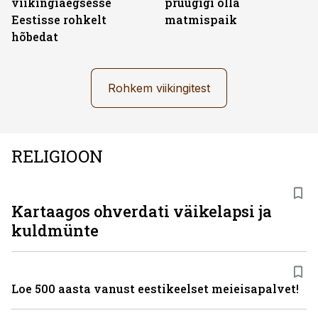
viikingiaegsesse
pruugigi olla
Eestisse rohkelt
matmispaik
hõbedat
Rohkem viikingitest
RELIGIOON
Kartaagos ohverdati väikelapsi ja
kuldmünte
Loe 500 aasta vanust eestikeelset meieisapalvet!