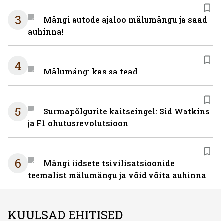
3
Mängi autode ajaloo mälumängu ja saad
auhinna!
4
Mälumäng: kas sa tead
5
Surmapõlgurite kaitseingel: Sid Watkins
ja F1 ohutusrevolutsioon
6
Mängi iidsete tsivilisatsioonide
teemalist mälumängu ja võid võita auhinna
KUULSAD EHITISED