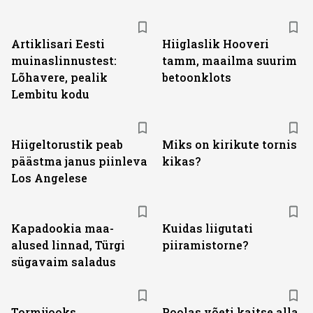
Artiklisari Eesti
Hiiglaslik Hooveri
muinaslinnustest:
tamm, maailma suurim
Lõhavere, pealik
betoonklots
Lembitu kodu
Hiigeltorustik peab
Miks on kirikute tornis
päästma janus piinleva
kikas?
Los Angelese
Kapadookia maa-
Kuidas liigutati
alused linnad, Türgi
piiramistorne?
sügavaim saladus
Tormijooks
Poolas võeti kaitse alla