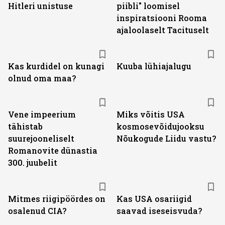
Hitleri unistuse
piibli" loomisel
inspiratsiooni Rooma
ajaloolaselt Tacituselt
Kas kurdidel on kunagi
Kuuba lühiajalugu
olnud oma maa?
Vene impeerium
Miks võitis USA
tähistab
kosmosevõidujooksu
suurejooneliselt
Nõukogude Liidu vastu?
Romanovite dünastia
300. juubelit
Mitmes riigipöördes on
Kas USA osariigid
osalenud CIA?
saavad iseseisvuda?