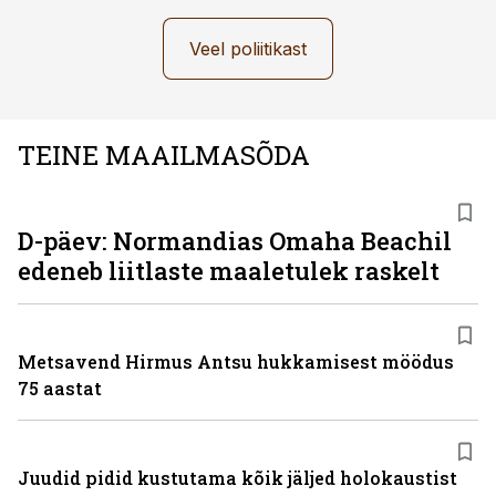
Veel poliitikast
TEINE MAAILMASÕDA
D-päev: Normandias Omaha Beachil
edeneb liitlaste maaletulek raskelt
Metsavend Hirmus Antsu hukkamisest möödus
75 aastat
Juudid pidid kustutama kõik jäljed holokaustist