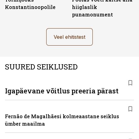
Konstantinoopolile
hiiglaslik
punamonument
Veel ehitistest
SUURED SEIKLUSED
Igapäevane võitlus preeria pärast
Fernão de Magalhãesi kolmeaastane seiklus
ümber maailma