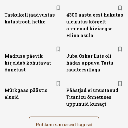
Taskukell jäädvustas
4300 aasta eest hukutas
katastroofi hetke
üleujutus kõrgelt
arenenud kiviaegse
Hiina asula
Madruse päevik
Juba Oskar Luts oli
kirjeldab kohutavat
hädas uppuva Tartu
õnnetust
raudteesillaga
Mürkgaas päästis
Päästjad ei unustanud
elusid
Titanicu õnnetuses
uppunuid kunagi
Rohkem sarnaseid lugusid