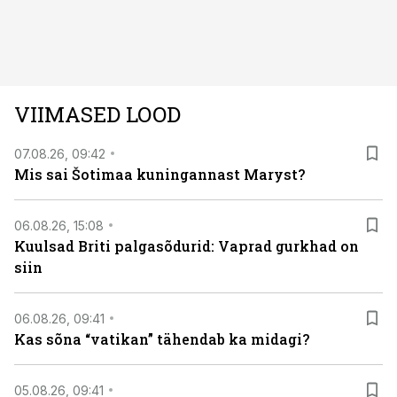
Kuninglike dünastiate intriigid, värsked arheoloogilised
avastused ning seni nägemata kaadrid Kolmanda riigi
argielust avavad ajaloo tuntud sündmused täiesti uuest
vaatenurgast. Viasat History on saadaval kõikide Eesti
teleoperaatorite kaudu. Tutvu telekavaga:
VIIMASED LOOD
viasathistory.eu/ee
07.08.26, 09:42
Mis sai Šotimaa kuningannast Maryst?
06.08.26, 15:08
Kuulsad Briti palgasõdurid: Vaprad gurkhad on
siin
06.08.26, 09:41
Kas sõna “vatikan” tähendab ka midagi?
05.08.26, 09:41