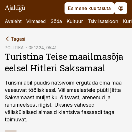
Esimene kuu tasuta
Avaleht
Viimased
Sõda
Kultuur
Tsivilisatsioon
Kuri
cebook
Tagasi
Twitter)
POLIITIKA
05.12.24, 05:41
Turistina Teise maailmasõja
kedIn
eelsel Hitleri Saksamaal
ail
k
Turismi abil püüdis natsivõim ergutada oma maa
vaesuvat töölisklassi. Välismaalastele püüti jätta
Saksamaast muljet kui õitsvast, arenenud ja
rahumeelsest riigist. Üksnes vähesed
väliskülalised aimasid klantsiva fassaadi taga
toimuvat.