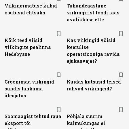
Viikingimatuse kilbid
Tuhandeaastane
osutusid ehtsaks
viikingirist toodi taas
avalikkuse ette
Kõik teed viisid
Kas viikingid võisid
viikingite pealinna
keerulise
Hedebysse
operatsiooniga ravida
ajukasvajat?
Gröönimaa viikingid
Kuidas kutsusid teised
sundis lahkuma
rahvad viikingeid?
üleujutus
Soomaagist tehtud raua
Põhjala suurim
eksport tõi
kalmuküngas ei