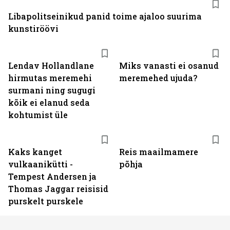
Libapolitseinikud panid toime ajaloo suurima
kunstiröövi
Lendav Hollandlane
Miks vanasti ei osanud
hirmutas meremehi
meremehed ujuda?
surmani ning sugugi
kõik ei elanud seda
kohtumist üle
Kaks kanget
Reis maailmamere
vulkaanikütti -
põhja
Tempest Andersen ja
Thomas Jaggar reisisid
purskelt purskele