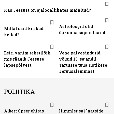
Kas Jeesust on ajalooallikates mainitud?
Astroloogid olid
Millal said kirikud
õukonna superstaarid
kellad?
Leiti vanim tekstilõik,
Vene palverändurid
mis räägib Jeesuse
võisid 13. sajandil
lapsepõlvest
Tartusse tuua ristikese
Jeruusalemmast
POLIITIKA
Albert Speer ehitas
Himmler sai "natside