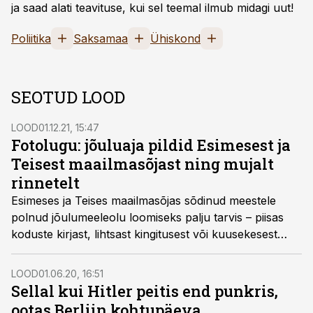
ja saad alati teavituse, kui sel teemal ilmub midagi uut!
Poliitika
Saksamaa
Ühiskond
SEOTUD LOOD
LOOD
01.12.21, 15:47
Fotolugu: jõuluaja pildid Esimesest ja
Teisest maailmasõjast ning mujalt
rinnetelt
Esimeses ja Teises maailmasõjas sõdinud meestele
polnud jõulumeeleolu loomiseks palju tarvis – piisas
koduste kirjast, lihtsast kingitusest või kuusekesest
barakis. Ehkki ümberringi lõhkesid mürsud ja pommid,
püüdsid sõdurid jõulutraditsioone ikkagi järgida ning
LOOD
01.06.20, 16:51
veidikenegi pühademeeleolu luua.
Sellal kui Hitler peitis end punkris,
ootas Berliin kohtupäeva