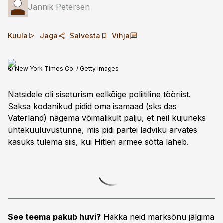
Jannik Petersen
Kuula
Jaga
Salvesta
Vihja
© New York Times Co. / Getty Images
Natsidele oli siseturism eelkõige poliitiline tööriist.
Saksa kodanikud pidid oma isamaad (sks das
Vaterland) nägema võimalikult palju, et neil kujuneks
ühtekuuluvustunne, mis pidi partei ladviku arvates
kasuks tulema siis, kui Hitleri armee sõtta läheb.
See teema pakub huvi?
Hakka neid märksõnu jälgima