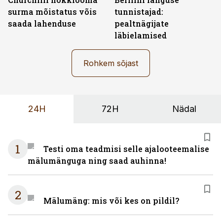
surma mõistatus võis
tunnistajad:
saada lahenduse
pealtnägijate
läbielamised
Rohkem sõjast
24H
72H
Nädal
1
Testi oma teadmisi selle ajalooteemalise
mälumänguga ning saad auhinna!
2
Mälumäng: mis või kes on pildil?