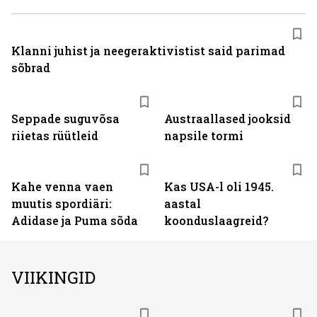
Klanni juhist ja neegeraktivistist said parimad
sõbrad
Seppade suguvõsa
Austraallased jooksid
riietas rüütleid
napsile tormi
Kahe venna vaen
Kas USA-l oli 1945.
muutis spordiäri:
aastal
Adidase ja Puma sõda
koonduslaagreid?
VIIKINGID