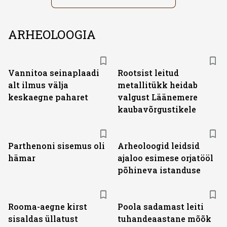
ARHEOLOOGIA
Vannitoa seinaplaadi
Rootsist leitud
alt ilmus välja
metallitükk heidab
keskaegne paharet
valgust Läänemere
kaubavõrgustikele
Parthenoni sisemus oli
Arheoloogid leidsid
hämar
ajaloo esimese orjatööl
põhineva istanduse
Rooma-aegne kirst
Poola sadamast leiti
sisaldas üllatust
tuhandeaastane mõõk