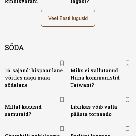
kinnisvarani
tagasi?
Veel Eesti lugusid
SÕDA
16. sajand: hispaanlane
Miks ei vallutanud
võitles nagu maia
Hiina kommunistid
sõdalane
Taiwani?
Millal kadusid
Liblikas võib valla
samuraid?
päästa tornaado
Churchilli nokklooma
Berliini languse