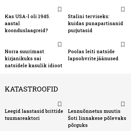
Kas USA-l oli 1945.
Stalini terviseks:
aastal
kuidas punapartisanid
koonduslaagreid?
purjutasid
Norra suurimast
Poolas leiti natside
kirjanikuks sai
lapsohvrite jäänused
natsidele kasulik idioot
KATASTROOFID
Leegid laastasid brittide
Lennuõnnetus muutis
tuumareaktori
Šoti linnakese põlevaks
põrguks