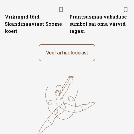
Viikingid tõid
Prantsusmaa vabaduse
Skandinaaviast Soome
sümbol sai oma värvid
koeri
tagasi
Veel arheoloogiast