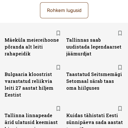
Rohkem lugusid
Mäeküla meiereihoone
Tallinnas saab
põranda alt leiti
uudistada legendaarset
rahapeidik
jäämurdjat
Bulgaaria kloostrist
Taastatud Seitsmemägi
varastatud reliikvia
Setomaal särab taas
leiti 27 aastat hiljem
oma hiilguses
Eestist
Tallinna linnapeade
Kuidas tähistati Eesti
ärid ulatusid keemiast
sünnipäeva sada aastat