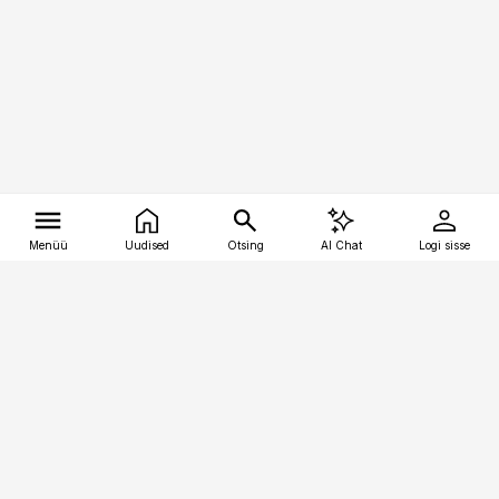
Menüü
Uudised
Otsing
AI Chat
Logi sisse
Vana-Lõuna 39/1, 19094 Tallinn
(+372) 667 0111
tellimiskeskus@aripaev.ee
Telli Imeline Ajalugu
Uudiskiri