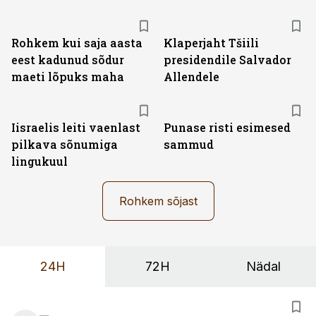
Rohkem kui saja aasta
Klaperjaht Tšiili
eest kadunud sõdur
presidendile Salvador
maeti lõpuks maha
Allendele
Iisraelis leiti vaenlast
Punase risti esimesed
pilkava sõnumiga
sammud
lingukuul
Rohkem sõjast
24H
72H
Nädal