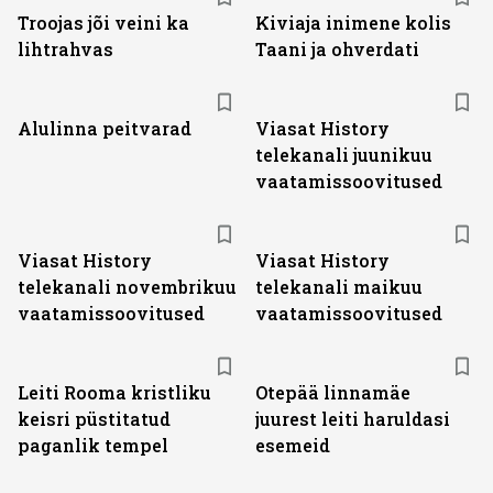
Troojas jõi veini ka
Kiviaja inimene kolis
lihtrahvas
Taani ja ohverdati
ST
Alulinna peitvarad
Viasat History
telekanali juunikuu
vaatamissoovitused
ST
ST
Viasat History
Viasat History
telekanali novembrikuu
telekanali maikuu
vaatamissoovitused
vaatamissoovitused
Leiti Rooma kristliku
Otepää linnamäe
keisri püstitatud
juurest leiti haruldasi
paganlik tempel
esemeid