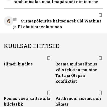
randumisalad maailmapärandi nimistusse
6
Surmapõlgurite kaitseingel: Sid Watkins
ja F1 ohutusrevolutsioon
KUULSAD EHITISED
Himeji kindlus
Rosma muinaslinnus
võis tekkida muistse
Tartu ja Otepää
konfliktist
Poolas võeti kaitse alla
Parthenoni sisemus oli
hiiglaslik
hämar