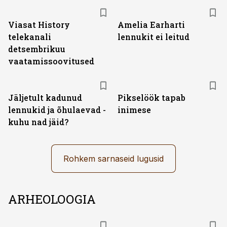
ST
Viasat History
Amelia Earharti
telekanali
lennukit ei leitud
detsembrikuu
vaatamissoovitused
Jäljetult kadunud
Pikselöök tapab
lennukid ja õhulaevad -
inimese
kuhu nad jäid?
Rohkem sarnaseid lugusid
ARHEOLOOGIA