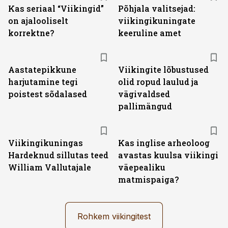
Kas seriaal “Viikingid”
Põhjala valitsejad:
on ajalooliselt
viikingikuningate
korrektne?
keeruline amet
Aastatepikkune
Viikingite lõbustused
harjutamine tegi
olid ropud laulud ja
poistest sõdalased
vägivaldsed
pallimängud
Viikingikuningas
Kas inglise arheoloog
Hardeknud sillutas teed
avastas kuulsa viikingi
William Vallutajale
väepealiku
matmispaiga?
Rohkem viikingitest