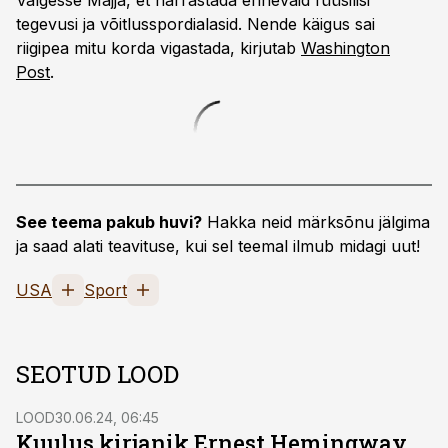
Valgesse Majja, et harrastada erinevaid füüsilisi
tegevusi ja võitlusspordialasid. Nende käigus sai
riigipea mitu korda vigastada, kirjutab
Washington
Post
.
See teema pakub huvi?
Hakka neid märksõnu jälgima
ja saad alati teavituse, kui sel teemal ilmub midagi uut!
USA
Sport
SEOTUD LOOD
LOOD
30.06.24, 06:45
Kuulus kirjanik Ernest Hemingway