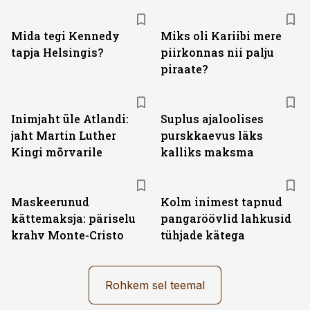
Mida tegi Kennedy
Miks oli Kariibi mere
tapja Helsingis?
piirkonnas nii palju
piraate?
Inimjaht üle Atlandi:
Suplus ajaloolises
jaht Martin Luther
purskkaevus läks
Kingi mõrvarile
kalliks maksma
Maskeerunud
Kolm inimest tapnud
kättemaksja: päriselu
pangaröövlid lahkusid
krahv Monte-Cristo
tühjade kätega
Rohkem sel teemal