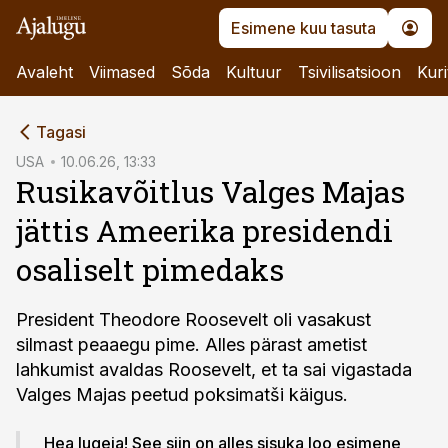
Esimene kuu tasuta
Avaleht
Viimased
Sõda
Kultuur
Tsivilisatsioon
Kuri
cebook
Tagasi
Twitter)
USA
10.06.26, 13:33
Rusikavõitlus Valges Majas
kedIn
jättis Ameerika presidendi
ail
osaliselt pimedaks
k
President Theodore Roosevelt oli vasakust
silmast peaaegu pime. Alles pärast ametist
lahkumist avaldas Roosevelt, et ta sai vigastada
Valges Majas peetud poksimatši käigus.
Hea lugeja! See siin on alles sisuka loo esimene