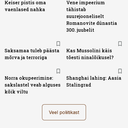
Keiser pistis oma
Vene impeerium
vaenlased nahka
tähistab
suurejooneliselt
Romanovite dünastia
300. juubelit
Saksamaa tuleb päästa
Kas Mussolini käis
mõrva ja terroriga
tõesti ninalõikusel?
Norra okupeerimine:
Shanghai lahing: Aasia
sakslastel veab alguses
Stalingrad
kõik viltu
Veel poliitikast