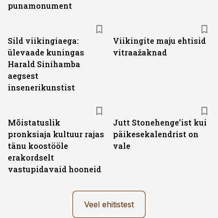
punamonument
Sild viikingiaega:
Viikingite maju ehtisid
ülevaade kuningas
vitraažaknad
Harald Sinihamba
aegsest
insenerikunstist
Mõistatuslik
Jutt Stonehenge’ist kui
pronksiaja kultuur rajas
päikesekalendrist on
tänu koostööle
vale
erakordselt
vastupidavaid hooneid
Veel ehitistest