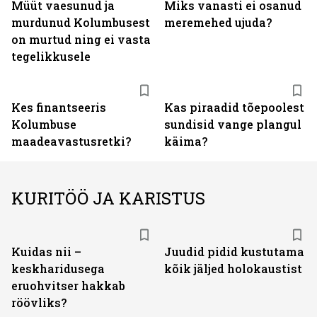
Müüt vaesunud ja
Miks vanasti ei osanud
murdunud Kolumbusest
meremehed ujuda?
on murtud ning ei vasta
tegelikkusele
Kes finantseeris
Kas piraadid tõepoolest
Kolumbuse
sundisid vange plangul
maadeavastusretki?
käima?
KURITÖÖ JA KARISTUS
Kuidas nii –
Juudid pidid kustutama
keskharidusega
kõik jäljed holokaustist
eruohvitser hakkab
röövliks?