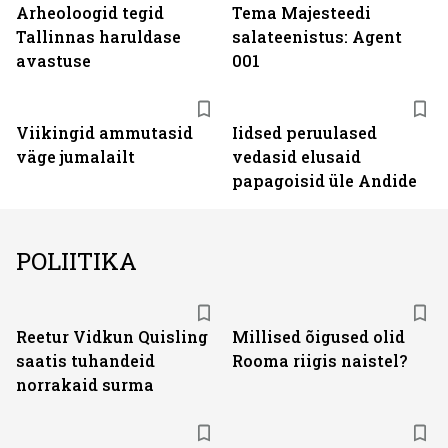
Arheoloogid tegid
Tema Majesteedi
Tallinnas haruldase
salateenistus: Agent
avastuse
001
Viikingid ammutasid
Iidsed peruulased
väge jumalailt
vedasid elusaid
papagoisid üle Andide
POLIITIKA
Reetur Vidkun Quisling
Millised õigused olid
saatis tuhandeid
Rooma riigis naistel?
norrakaid surma