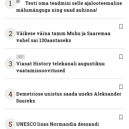
1
Testi oma teadmisi selle ajalooteemalise
mälumänguga ning saad auhinna!
2
Väikese väina tamm Muhu ja Saaremaa
vahel sai 130aastaseks
ST
3
Viasat History telekanali augustikuu
vaatamissoovitused
4
Demetriose unistus saada uueks Aleksander
Suureks
5
UNESCO lisas Normandia dessandi