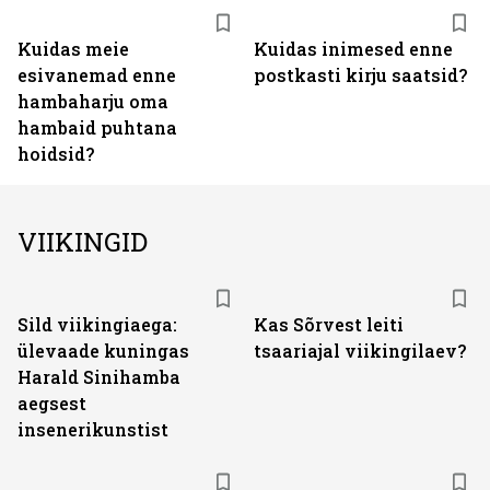
Kuidas meie
Kuidas inimesed enne
esivanemad enne
postkasti kirju saatsid?
hambaharju oma
hambaid puhtana
hoidsid?
VIIKINGID
Sild viikingiaega:
Kas Sõrvest leiti
ülevaade kuningas
tsaariajal viikingilaev?
Harald Sinihamba
aegsest
insenerikunstist