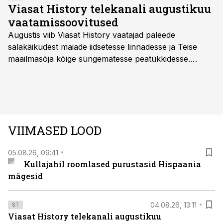
Viasat History telekanali augustikuu
vaatamissoovitused
Augustis viib Viasat History vaatajad paleede
salakäikudest maiade iidsetesse linnadesse ja Teise
maailmasõja kõige süngematesse peatükkidesse.
Kuninglike dünastiate intriigid, värsked arheoloogilised
avastused ning seni nägemata kaadrid Kolmanda riigi
argielust avavad ajaloo tuntud sündmused täiesti uuest
vaatenurgast. Viasat History on saadaval kõikide Eesti
teleoperaatorite kaudu. Tutvu telekavaga:
VIIMASED LOOD
viasathistory.eu/ee
05.08.26, 09:41
Kullajahil roomlased purustasid Hispaania
mägesid
04.08.26, 13:11
ST
Viasat History telekanali augustikuu