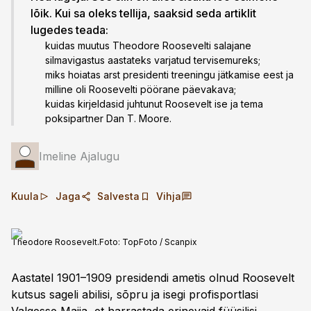
lõik. Kui sa oleks tellija, saaksid seda artiklit
lugedes teada:
kuidas muutus Theodore Roosevelti salajane
silmavigastus aastateks varjatud tervisemureks;
miks hoiatas arst presidenti treeningu jätkamise eest ja
milline oli Roosevelti pöörane päevakava;
kuidas kirjeldasid juhtunut Roosevelt ise ja tema
poksipartner Dan T. Moore.
Imeline Ajalugu
Kuula
Jaga
Salvesta
Vihja
Theodore Roosevelt.
Foto:
TopFoto / Scanpix
Aastatel 1901–1909 presidendi ametis olnud Roosevelt
kutsus sageli abilisi, sõpru ja isegi profisportlasi