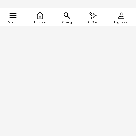
Menüü
Uudised
Otsing
AI Chat
Logi sisse
Vana-Lõuna 39/1, 19094 Tallinn
(+372) 667 0111
tellimiskeskus@aripaev.ee
Telli Imeline Ajalugu
Uudiskiri
Reklaam
Firmast
Sisu kasutamisõigused
Ajakirjaniku
eetikakoodeks
Üldtingimused
Privaatsustingimused
Küpsiste poliitika
KKK