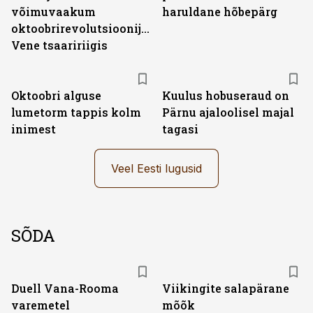
võimuvaakum
haruldane hõbepärg
oktoobrirevolutsioonijärgses
Vene tsaaririigis
Oktoobri alguse
Kuulus hobuseraud on
lumetorm tappis kolm
Pärnu ajaloolisel majal
inimest
tagasi
Veel Eesti lugusid
SÕDA
Duell Vana-Rooma
Viikingite salapärane
varemetel
mõõk