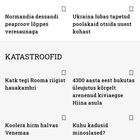
Normandia dessandi
Ukraina lubas tapetud
peaproov lõppes
poolakaid otsida uuest
veresaunaga
kohast
KATASTROOFID
Katk tegi Rooma riigist
4300 aasta eest hukutas
hauakambri
üleujutus kõrgelt
arenenud kiviaegse
Hiina asula
Koolera hirm halvas
Kuhu kadusid
Venemaa
minoslased?