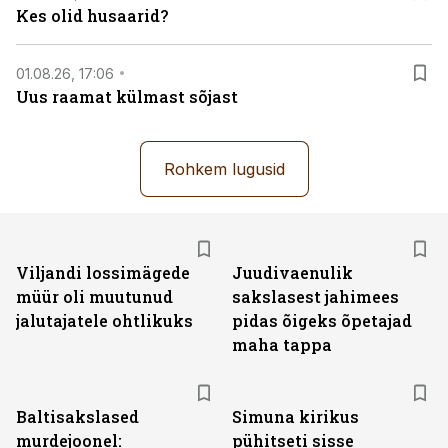
Kes olid husaarid?
01.08.26, 17:06
Uus raamat külmast sõjast
Rohkem lugusid
Viljandi lossimägede
Juudivaenulik
müür oli muutunud
sakslasest jahimees
jalutajatele ohtlikuks
pidas õigeks õpetajad
maha tappa
Baltisakslased
Simuna kirikus
murdejoonel:
pühitseti sisse