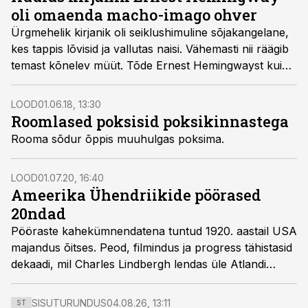
oli omaenda macho-imago ohver
Ürgmehelik kirjanik oli seiklushimuline sõjakangelane,
kes tappis lõvisid ja vallutas naisi. Vähemasti nii räägib
temast kõnelev müüt. Tõde Ernest Hemingwayst kui
inimesest on siiski märksa keerulisem ja traagilisem.
LOOD
01.06.18, 13:30
Roomlased poksisid poksi­kinnastega
Rooma sõdur õppis muuhulgas poksima.
LOOD
01.07.20, 16:40
Ameerika Ühendriikide pöörased
20ndad
Pööraste kahekümnendatena tuntud 1920. aastail USA
majandus õitses. Peod, filmindus ja progress tähistasid
dekaadi, mil Charles Lindbergh lendas üle Atlandi
ookeani ning tšarlstoni tantsiti varahommikuni.
SISUTURUNDUS
04.08.26, 13:11
ST