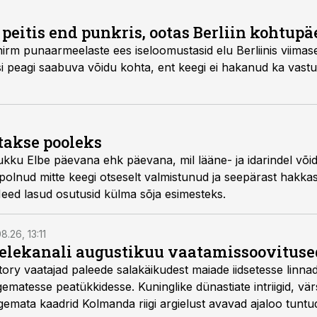
r peitis end punkris, ootas Berliin kohtup
rm punaarmeelaste ees iseloomustasid elu Berliinis viimase
si peagi saabuva võidu kohta, ent keegi ei hakanud ka vastu
takse pooleks
alukku Elbe päevana ehk päevana, mil lääne- ja idarindel või
polnud mitte keegi otseselt valmistunud ja seepärast hakka
Need lasud osutusid külma sõja esimesteks.
8.26, 13:11
telekanali augustikuu vaatamissoovituse
story vaatajad paleede salakäikudest maiade iidsetesse linna
matesse peatükkidesse. Kuninglike dünastiate intriigid, vär
gemata kaadrid Kolmanda riigi argielust avavad ajaloo tuntu