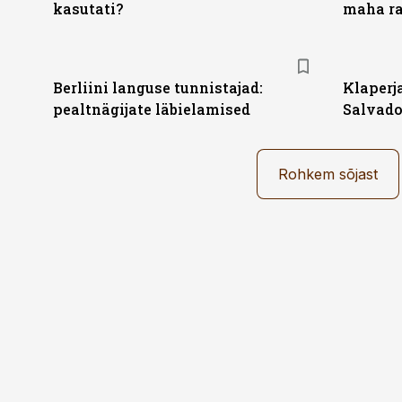
kasutati?
maha ra
Berliini languse tunnistajad:
Klaperja
pealtnägijate läbielamised
Salvado
Rohkem sõjast