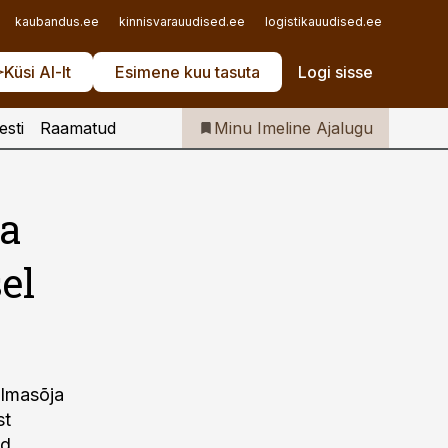
Iseteenindus
kaubandus.ee
kinnisvarauudised.ee
logistikauudised.ee
mu.ee
Telli Imeline Ajalugu
Küsi AI-lt
Esimene kuu tasuta
Logi sisse
esti
Raamatud
Minu Imeline Ajalugu
ba
el
ilmasõja
st
ud