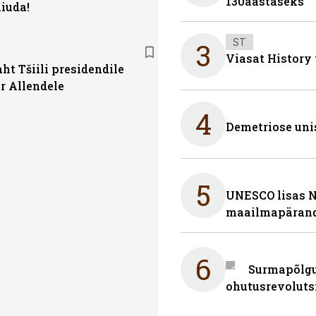
130aastaseks
iuda!
ST
3
Viasat History
ht Tšiili presidendile
r Allendele
4
Demetriose uni
5
UNESCO lisas 
maailmapärand
6
Surmapõlgur
ohutusrevoluts