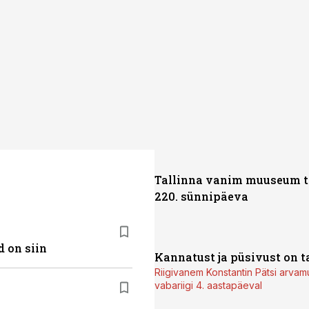
sat History on saadaval kõikide Eesti teleoperaatorite kaud
Tallinna vanim muuseum t
220. sünnipäeva
 on siin
Kannatust ja püsivust on t
Riigivanem Konstantin Pätsi arvam
vabariigi 4. aastapäeval