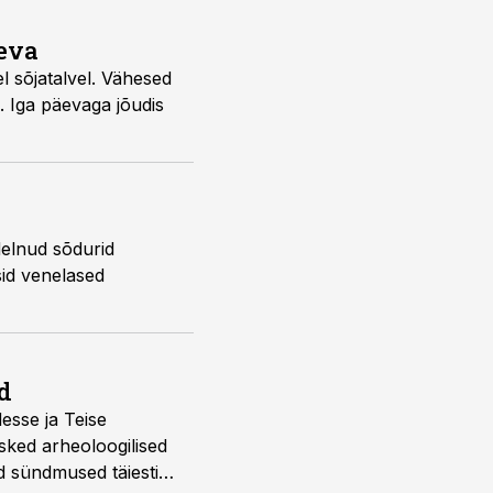
äeva
l sõjatalvel. Vähesed
. Iga päevaga jõudis
delnud sõdurid
sid venelased
d
desse ja Teise
sked arheoloogilised
d sündmused täiesti