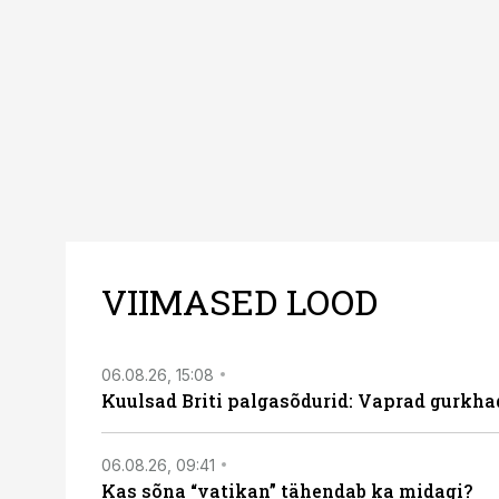
uuest vaatenurgast. Via
viasathistory.eu/ee
VIIMASED LOOD
06.08.26, 15:08
Kuulsad Briti palgasõdurid: Vaprad gurkhad
06.08.26, 09:41
Kas sõna “vatikan” tähendab ka midagi?