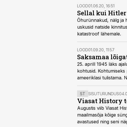
LOOD
01.06.20, 16:51
Sellal kui Hitle
Õhurünnakud, nälg ja hi
uskusid natside kinnitu
katastroof lähemale.
LOOD
01.09.20, 11:57
Saksamaa lõiga
25. aprill 1945 läks aj
kohtusid. Kohtumiseks 
ameeriklasi tulistama. 
ST
SISUTURUNDUS
04.0
Viasat History 
Augustis viib Viasat Hi
maailmasõja kõige sünge
avastused ning seni nä