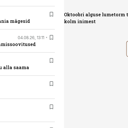
Oktoobri alguse lumetorm 
ania mägesid
kolm inimest
04.08.26, 13:11
tamissoovitused
u alla saama