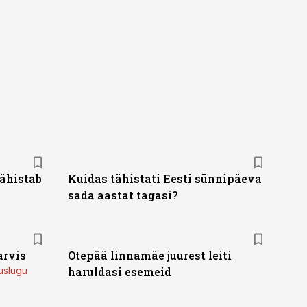
u. Tutvu telekavaga:
ähistab
Kuidas tähistati Eesti sünnipäeva
sada aastat tagasi?
arvis
Otepää linnamäe juurest leiti
uslugu
haruldasi esemeid