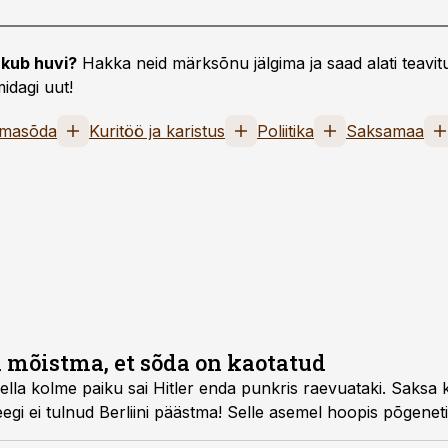
kub huvi?
Hakka neid märksõnu jälgima ja saad alati teavitu
idagi uut!
lmasõda
Kuritöö ja karistus
Poliitika
Saksamaa
i mõistma, et sõda on kaotatud
 kella kolme paiku sai Hitler enda punkris raevuataki. Saksa 
egi ei tulnud Berliini päästma! Selle asemel hoopis põgene