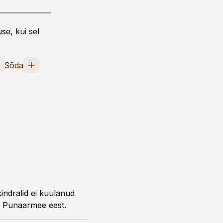
se, kui sel
Sõda
kindralid ei kuulanud
ti Punaarmee eest.