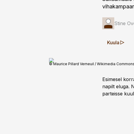
vihakampaan
Stine O
Kuula
© Maurice Pillard Verneuil / Wikimedia Commons
Esimesel korra
napilt eluga.
parteisse kuul