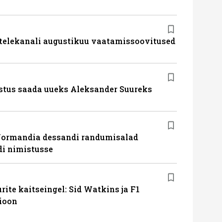
 telekanali augustikuu vaatamissoovitused
stus saada uueks Aleksander Suureks
Normandia dessandi randumisalad
i nimistusse
ite kaitseingel: Sid Watkins ja F1
ioon