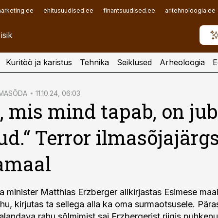
arketing.ee
ehitusuudised.ee
finantsuudised.ee
aritehnoloogia.ee
Kuritöö ja karistus
Tehnika
Seiklused
Arheoloogia
E
LMASÕDA
11.10.24, 06:03
, mis mind tapab, on ju
ud.“ Terror ilmasõjajärgs
amaal
 minister Matthias Erzberger allkirjastas Esimese maa
hu, kirjutas ta sellega alla ka oma surmaotsusele. Pära
landava rahu sõlmimist sai Erzbergerist riigis puhken