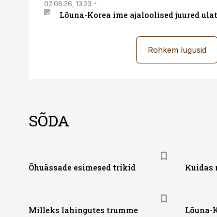
02.08.26, 13:23
Lõuna-Korea ime ajaloolised juured ul
Rohkem lugusid
SÕDA
Õhuässade esimesed trikid
Kuidas 
Milleks lahingutes trumme
Lõuna-K