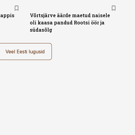
tappis
Võrtsjärve äärde maetud naisele
oli kaasa pandud Rootsi öör ja
südasõlg
Veel Eesti lugusid