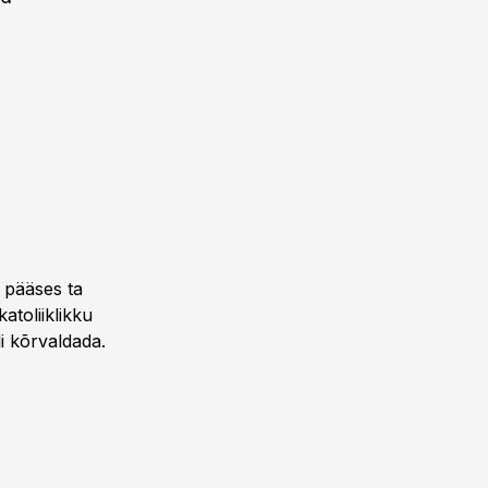
, pääses ta
atoliiklikku
li kõrvaldada.