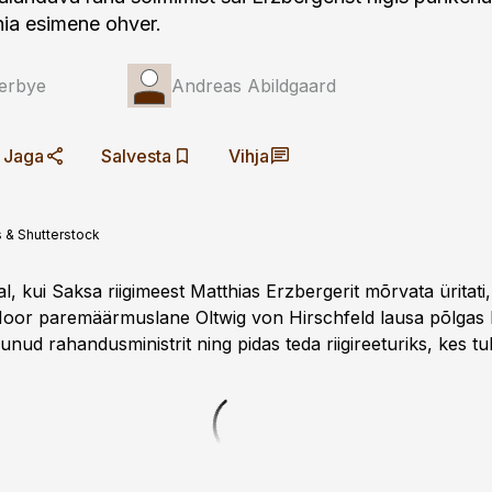
ia esimene ohver.
verbye
Andreas Abildgaard
Jaga
Salvesta
Vihja
 & Shutterstock
l, kui Saksa riigimeest Matthias Erzbergerit mõrvata ürita­ti
 Noor paremäärmuslane Oltwig von Hirschfeld lausa põlgas k
unud rahandus­ministrit ning pidas teda riigireeturiks, kes tu