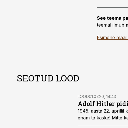
See teema pa
teemal ilmub m
Esimene maai
SEOTUD LOOD
LOOD
01.07.20, 14:43
Adolf Hitler pid
1945. aasta 22. aprillil
enam ta käske! Mitte ke