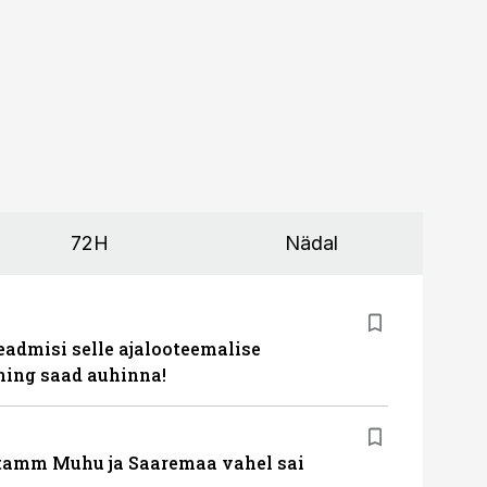
72H
Nädal
eadmisi selle ajalooteemalise
ing saad auhinna!
tamm Muhu ja Saaremaa vahel sai