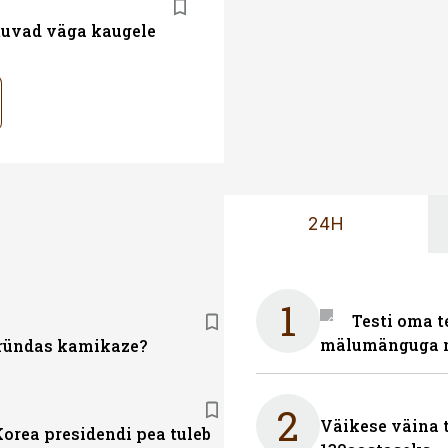
atuvad väga kaugele
24H
1
Testi oma t
mälumänguga n
ründas kamikaze?
2
Väikese väina 
orea presidendi pea tuleb