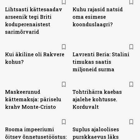
Lihtsasti kättesaadav
Kuhu rajasid natsid
arseenik tegi Briti
oma esimese
koduperenaistest
koonduslaagri?
sarimõrvarid
Kui äkiline oli Rakvere
Lavrenti Beria: Stalini
kohus?
timukas saatis
miljoneid surma
Maskeerunud
Tohtrihärra kaebas
kättemaksja: päriselu
ajalehe kohtusse.
krahv Monte-Cristo
Korduvalt
Rooma impeeriumi
Suplus ajaloolises
õitsev õnnetusetööstus:
purskkaevus läks