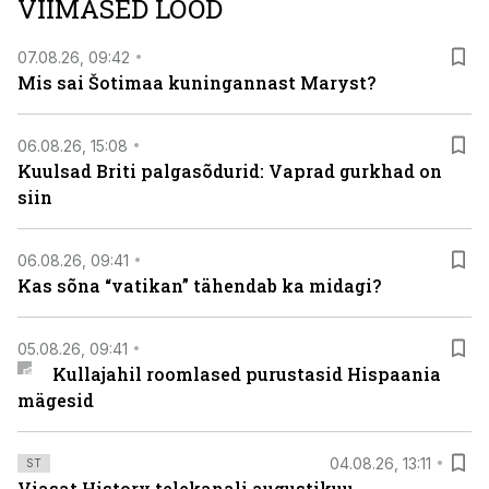
VIIMASED LOOD
07.08.26, 09:42
Mis sai Šotimaa kuningannast Maryst?
06.08.26, 15:08
Kuulsad Briti palgasõdurid: Vaprad gurkhad on
siin
06.08.26, 09:41
Kas sõna “vatikan” tähendab ka midagi?
05.08.26, 09:41
Kullajahil roomlased purustasid Hispaania
mägesid
04.08.26, 13:11
ST
Viasat History telekanali augustikuu