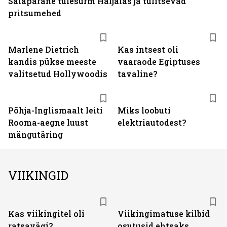
Salapärane tulesurm Haljalas ja tülitsevad
pritsumehed
Marlene Dietrich
Kas intsest oli
kandis pükse meeste
vaaraode Egiptuses
valitsetud Hollywoodis
tavaline?
Põhja-Inglismaalt leiti
Miks loobuti
Rooma-aegne luust
elektriautodest?
mängutäring
VIIKINGID
Kas viikingitel oli
Viikingimatuse kilbid
ratsavägi?
osutusid ehtsaks