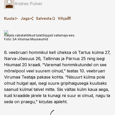
Andres Pulver
Kuula
Jaga
Salvesta
Vihja
Haljala vabatahtlikud tuletõrjujad vallamaja ees.
Foto:
SA Virumaa Muuseumid
6. veebruari hommikul kell üheksa oli Tartus külma 27,
Narva-Jõesuus 26, Tallinnas ja Pärnus 25 ning isegi
Hiiumaal 20 kraadi. “Varemail hommikutundel on see
mõnelpool veel suurem olnud,” teatas 10. veebruari
Virumaa Teataja pakase kohta. “Niisuurt külma pole
olnud hulgal ajal, isegi suure gripihaigusega kuulsaks
saanud külmal talvel mitte. Siis vältas külm kaua aega,
kuid kraadide järele ta kunagi nii suur ei olnud, nagu ta
seda on praegu,” kirjutas ajaleht.