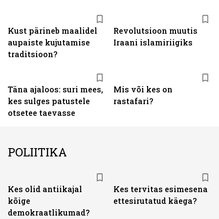
Kust pärineb maalidel
Revolutsioon muutis
aupaiste kujutamise
Iraani islamiriigiks
traditsioon?
Täna ajaloos: suri mees,
Mis või kes on
kes sulges patustele
rastafari?
otsetee taevasse
POLIITIKA
Kes olid antiikajal
Kes tervitas esimesena
kõige
ettesirutatud käega?
demokraatlikumad?