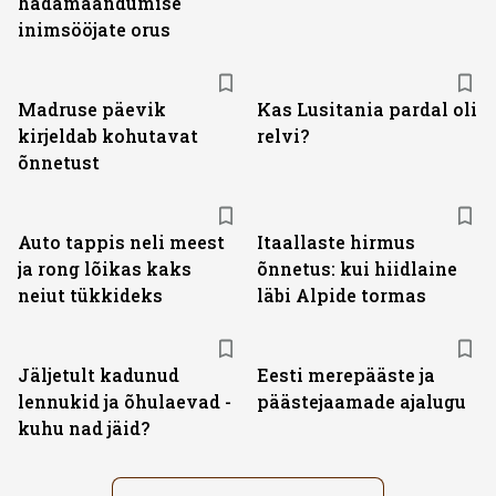
hädamaandumise
inimsööjate orus
Madruse päevik
Kas Lusitania pardal oli
kirjeldab kohutavat
relvi?
õnnetust
Auto tappis neli meest
Itaallaste hirmus
ja rong lõikas kaks
õnnetus: kui hiidlaine
neiut tükkideks
läbi Alpide tormas
Jäljetult kadunud
Eesti merepääste ja
lennukid ja õhulaevad -
päästejaamade ajalugu
kuhu nad jäid?