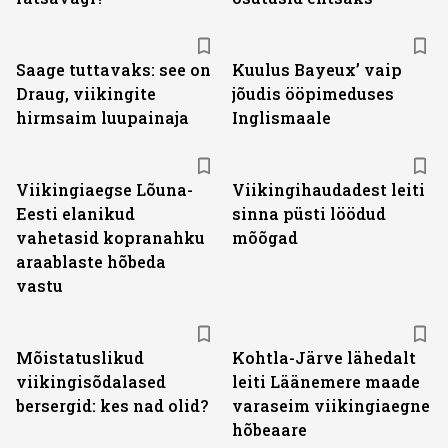
Saage tuttavaks: see on
Kuulus Bayeux’ vaip
Draug, viikingite
jõudis ööpimeduses
hirmsaim luupainaja
Inglismaale
Viikingiaegse Lõuna-
Viikingihaudadest leiti
Eesti elanikud
sinna püsti löödud
vahetasid kopranahku
mõõgad
araablaste hõbeda
vastu
Mõistatuslikud
Kohtla-Järve lähedalt
viikingisõdalased
leiti Läänemere maade
bersergid: kes nad olid?
varaseim viikingiaegne
hõbeaare