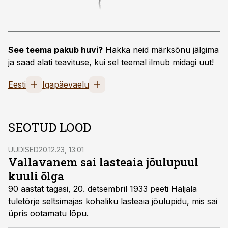
See teema pakub huvi?
Hakka neid märksõnu jälgima
ja saad alati teavituse, kui sel teemal ilmub midagi uut!
Eesti
Igapäevaelu
SEOTUD LOOD
UUDISED
20.12.23, 13:01
Vallavanem sai lasteaia jõulupuul
kuuli õlga
90 aastat tagasi, 20. detsembril 1933 peeti Haljala
tuletõrje seltsimajas kohaliku lasteaia jõulupidu, mis sai
üpris ootamatu lõpu.