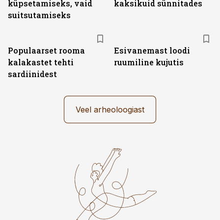
küpsetamiseks, vaid
kaksikuid sünnitades
suitsutamiseks
Populaarset rooma
Esivanemast loodi
kalakastet tehti
ruumiline kujutis
sardiinidest
Veel arheoloogiast