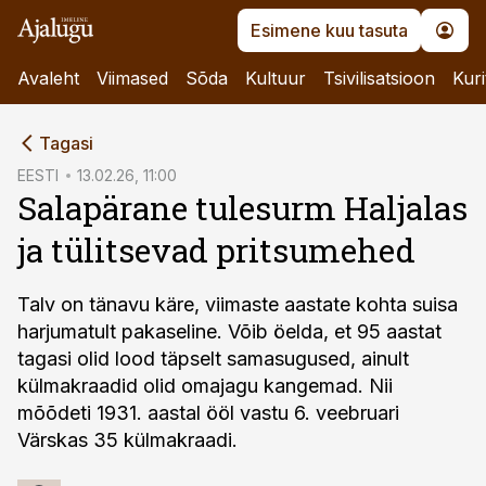
Esimene kuu tasuta
Avaleht
Viimased
Sõda
Kultuur
Tsivilisatsioon
Kuri
cebook
Tagasi
Twitter)
EESTI
13.02.26, 11:00
Salapärane tulesurm Haljalas
kedIn
ja tülitsevad pritsumehed
ail
k
Talv on tänavu käre, viimaste aastate kohta suisa
harjumatult pakaseline. Võib öelda, et 95 aastat
tagasi olid lood täpselt samasugused, ainult
külmakraadid olid omajagu kangemad. Nii
mõõdeti 1931. aastal ööl vastu 6. veebruari
Värskas 35 külmakraadi.