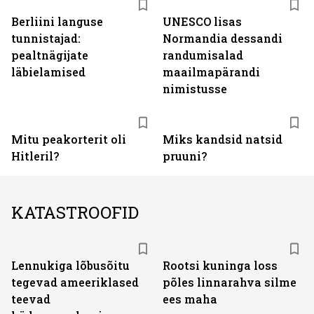
Berliini languse
UNESCO lisas
tunnistajad:
Normandia dessandi
pealtnägijate
randumisalad
läbielamised
maailmapärandi
nimistusse
Mitu peakorterit oli
Miks kandsid natsid
Hitleril?
pruuni?
KATASTROOFID
Lennukiga lõbusõitu
Rootsi kuninga loss
tegevad ameeriklased
põles linnarahva silme
teevad
ees maha