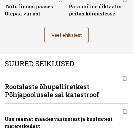
Tartu linnus pääses
Paranoiline diktaator
Otepää varjust
peitus kõrgustesse
Veel ehitistest
SUURED SEIKLUSED
Rootslaste õhupalliretkest
Põhjapoolusele sai katastroof
Uus raamat maadeavastustest ja kuulsatest
mereretkedest