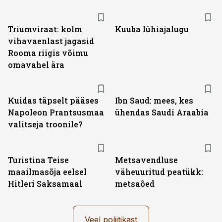
Triumviraat: kolm
Kuuba lühiajalugu
vihavaenlast jagasid
Rooma riigis võimu
omavahel ära
Kuidas täpselt pääses
Ibn Saud: mees, kes
Napoleon Prantsusmaa
ühendas Saudi Araabia
valitseja troonile?
Turistina Teise
Metsavendluse
maailmasõja eelsel
väheuuritud peatükk:
Hitleri Saksamaal
metsaõed
Veel poliitikast