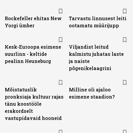
Rockefeller ehitas New
Tarvastu linnusest leiti
Yorgi ümber
ootamatu müürijupp
Kesk-Euroopa esimene
Viljandist leitud
suurlinn - keltide
kalmistu juhatas laste
pealinn Heuneburg
ja naiste
põgenikelaagrini
Mõistatuslik
Milline oli ajaloo
pronksiaja kultuur rajas
esimene staadion?
tänu koostööle
erakordselt
vastupidavaid hooneid