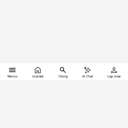
Menüü
Uudised
Otsing
AI Chat
Logi sisse
Vana-Lõuna 39/1, 19094 Tallinn
(+372) 667 0111
tellimiskeskus@aripaev.ee