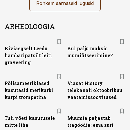
Rohkem sarnaseid lugusid
ARHEOLOOGIA
Kiviaegselt Leedu
Kui palju maksis
hambaripatsilt leiti
mumifitseerimine?
graveering
ST
Põlisameeriklased
Viasat History
kasutasid merikarbi
telekanali oktoobrikuu
karpi trompetina
vaatamissoovitused
Tuli võeti kasutusele
Muumia paljastab
mitte liha
tragöödia: ema suri