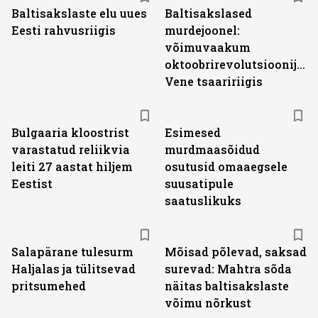
Baltisakslaste elu uues
Baltisakslased
Eesti rahvusriigis
murdejoonel:
võimuvaakum
oktoobrirevolutsioonijärg
Vene tsaaririigis
Bulgaaria kloostrist
Esimesed
varastatud reliikvia
murdmaasõidud
leiti 27 aastat hiljem
osutusid omaaegsele
Eestist
suusatipule
saatuslikuks
Salapärane tulesurm
Mõisad põlevad, saksad
Haljalas ja tülitsevad
surevad: Mahtra sõda
pritsumehed
näitas baltisakslaste
võimu nõrkust