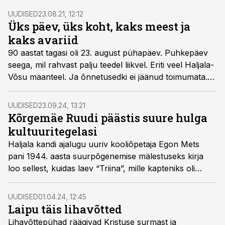
UUDISED
23.08.21, 12:12
Üks päev, üks koht, kaks meest ja
kaks avariid
90 aastat tagasi oli 23. august pühapäev. Puhkepäev
seega, mil rahvast palju teedel liikvel. Eriti veel Haljala-
Võsu maanteel. Ja õnnetusedki ei jäänud toimumata.
Kurioosne on aga see, et kaks meest suutsid
mõnetunnise vahega kaks korda avariisse sattuda.
UUDISED
23.09.24, 13:21
Kõrgemäe Ruudi päästis suure hulga
kultuuritegelasi
Haljala kandi ajalugu uuriv kooliõpetaja Egon Mets
pani 1944. aasta suurpõgenemise mälestuseks kirja
loo sellest, kuidas laev “Triina”, mille kapteniks oli
Rudolf Krämer ehk Kõrgemäe Ruudi, nagu
käsmulased teda teadsid, sõitis terve rea meie kultuuri
UUDISED
01.04.24, 12:45
suurkujudega vabasse maailma.
Laipu täis lihavõtted
Lihavõttepühad räägivad Kristuse surmast ja