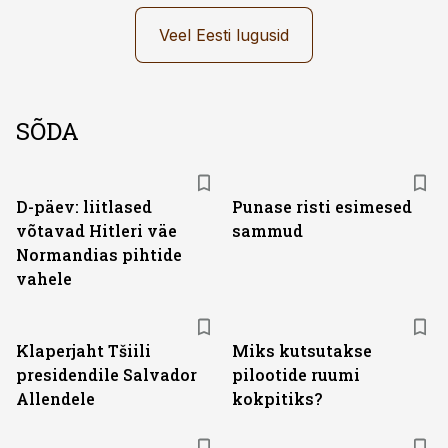
Veel Eesti lugusid
SÕDA
D-päev: liitlased
Punase risti esimesed
võtavad Hitleri väe
sammud
Normandias pihtide
vahele
Klaperjaht Tšiili
Miks kutsutakse
presidendile Salvador
pilootide ruumi
Allendele
kokpitiks?