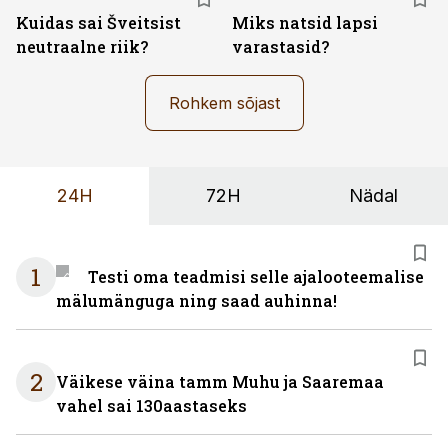
Kuidas sai Šveitsist
Miks natsid lapsi
neutraalne riik?
varastasid?
Rohkem sõjast
24H
72H
Nädal
1
Testi oma teadmisi selle ajalooteemalise
mälumänguga ning saad auhinna!
2
Väikese väina tamm Muhu ja Saaremaa
vahel sai 130aastaseks