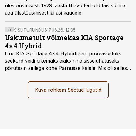
ülestõusmisest. 1929. aasta lihavõtted olid täis surma,
aga ülestõusmisest jäi asi kaugele.
SISUTURUNDUS
17.06.26, 12:05
ST
Uskumatult võimekas KIA Sportage
4x4 Hybrid
Uue KIA Sportage 4x4 Hybridi sain proovisõiduks
seekord veidi pikemaks ajaks ning sissejuhatuseks
põrutasin sellega kohe Pärnusse kalale. Mis oli selles
autos head ja millised olid vead saab teada, kui lugeda
läbi järgnev lugu.
Kuva rohkem Seotud lugusid