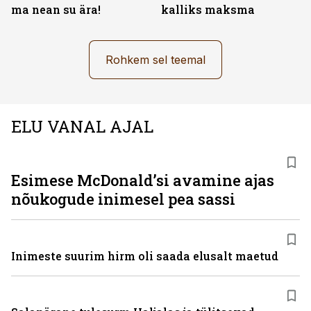
ma nean su ära!
kalliks maksma
Rohkem sel teemal
ELU VANAL AJAL
Esimese McDonaldʼsi avamine ajas
nõukogude inimesel pea sassi
Inimeste suurim hirm oli saada elusalt maetud