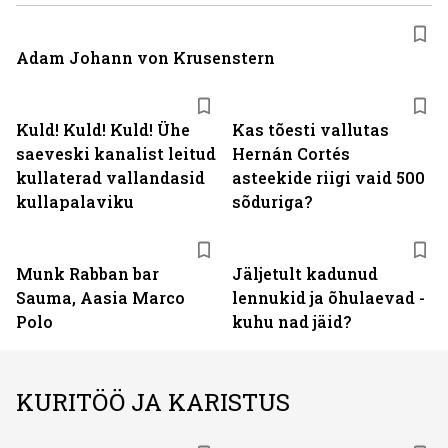
Adam Johann von Krusenstern
Kuld! Kuld! Kuld! Ühe
Kas tõesti vallutas
saeveski kanalist leitud
Hernán Cortés
kullaterad vallandasid
asteekide riigi vaid 500
kullapalaviku
sõduriga?
Munk Rabban bar
Jäljetult kadunud
Sauma, Aasia Marco
lennukid ja õhulaevad -
Polo
kuhu nad jäid?
KURITÖÖ JA KARISTUS