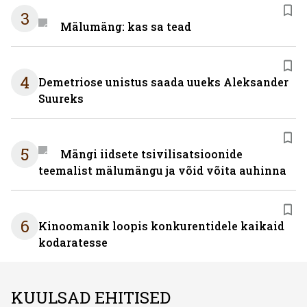
3
Mälumäng: kas sa tead
4
Demetriose unistus saada uueks Aleksander
Suureks
5
Mängi iidsete tsivilisatsioonide
teemalist mälumängu ja võid võita auhinna
6
Kinoomanik loopis konkurentidele kaikaid
kodaratesse
KUULSAD EHITISED