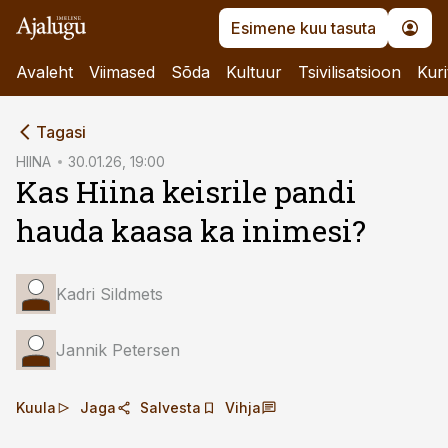
Esimene kuu tasuta
Avaleht
Viimased
Sõda
Kultuur
Tsivilisatsioon
Kuri
cebook
Tagasi
Twitter)
HIINA
30.01.26, 19:00
Kas Hiina keisrile pandi
kedIn
hauda kaasa ka inimesi?
ail
k
Kadri Sildmets
Jannik Petersen
Kuula
Jaga
Salvesta
Vihja