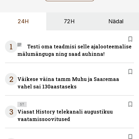
24H
72H
Nädal
1
Testi oma teadmisi selle ajalooteemalise
mälumänguga ning saad auhinna!
2
Väikese väina tamm Muhu ja Saaremaa
vahel sai 130aastaseks
ST
3
Viasat History telekanali augustikuu
vaatamissoovitused