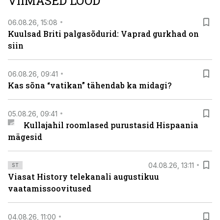
VIIMASED LOOD
viasathistory.eu/ee
06.08.26, 15:08
Kuulsad Briti palgasõdurid: Vaprad gurkhad on
siin
06.08.26, 09:41
Kas sõna “vatikan” tähendab ka midagi?
05.08.26, 09:41
Kullajahil roomlased purustasid Hispaania
mägesid
04.08.26, 13:11
ST
Viasat History telekanali augustikuu
vaatamissoovitused
04.08.26, 11:00