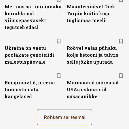
Metroos sariinirünnaku
Maanteeröövel Dick
korraldanud
Turpin köitis kogu
viimsepäevasekt
Inglismaa meeli
tegutseb edasi
Ukraina on vastu
Röövel valas pühaku
poolakate genotsiidi
kolju betooni ja tahtis
mälestuspäevale
selle jõkke uputada
Rongiröövlid, preeria
Mormoonid mõrvasid
tunnustamata
USAs uskmatuid
kangelased
uusasunikke
Rohkem sel teemal