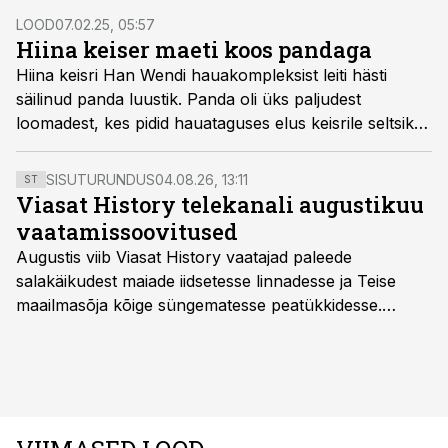
LOOD
07.02.25, 05:57
Hiina keiser maeti koos pandaga
Hiina keisri Han Wendi hauakompleksist leiti hästi
säilinud panda luustik. Panda oli üks paljudest
loomadest, kes pidid hauataguses elus keisrile seltsiks
olema.
SISUTURUNDUS
04.08.26, 13:11
ST
Viasat History telekanali augustikuu
vaatamissoovitused
Augustis viib Viasat History vaatajad paleede
salakäikudest maiade iidsetesse linnadesse ja Teise
maailmasõja kõige süngematesse peatükkidesse.
Kuninglike dünastiate intriigid, värsked arheoloogilised
avastused ning seni nägemata kaadrid Kolmanda riigi
argielust avavad ajaloo tuntud sündmused täiesti uuest
vaatenurgast. Viasat History on saadaval kõikide Eesti
teleoperaatorite kaudu. Tutvu telekavaga: