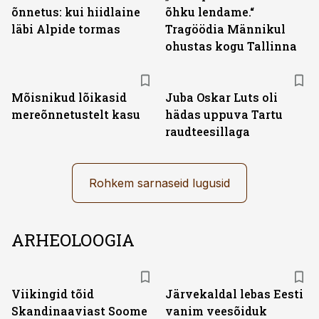
õnnetus: kui hiidlaine
õhku lendame.“
läbi Alpide tormas
Tragöödia Männikul
ohustas kogu Tallinna
Mõisnikud lõikasid
Juba Oskar Luts oli
mereõnnetustelt kasu
hädas uppuva Tartu
raudteesillaga
Rohkem sarnaseid lugusid
ARHEOLOOGIA
Viikingid tõid
Järvekaldal lebas Eesti
Skandinaaviast Soome
vanim veesõiduk