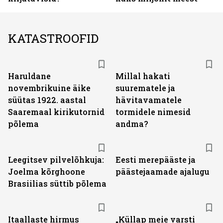
KATASTROOFID
Haruldane
Millal hakati
novembrikuine äike
suurematele ja
süütas 1922. aastal
hävitavamatele
Saaremaal kirikutornid
tormidele nimesid
põlema
andma?
Leegitsev pilvelõhkuja:
Eesti merepääste ja
Joelma kõrghoone
päästejaamade ajalugu
Brasiilias süttib põlema
Itaallaste hirmus
„Küllap meie varsti