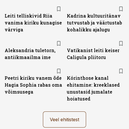
Leiti telliskivid Riia
Kadrina kultuuritänav
vanima kiriku kunagise
tutvustab ja väärtustab
värviga
kohalikku ajalugu
Aleksandria tuletorn,
Vatikanist leiti keiser
antiikmaailma ime
Caligula pliitoru
Peetri kiriku vanem õde
Kórinthose kanal
Hagia Sophia rabas oma
ehitamine: kreeklased
võimsusega
unustasid jumalate
hoiatused
Veel ehitistest