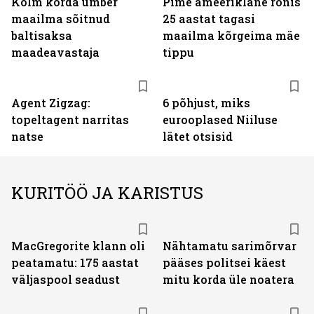
Kolm korda ümber
Pime ameeriklane ronis
maailma sõitnud
25 aastat tagasi
baltisaksa
maailma kõrgeima mäe
maadeavastaja
tippu
Agent Zigzag:
6 põhjust, miks
topeltagent narritas
eurooplased Niiluse
natse
lätet otsisid
KURITÖÖ JA KARISTUS
MacGregorite klann oli
Nähtamatu sarimõrvar
peatamatu: 175 aastat
pääses politsei käest
väljas­pool seadust
mitu korda üle noatera