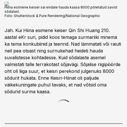
Hiina esimene keiser sai endale hauda kaasa 8000 põletatud savist
sõdalast.
Foto:
Shutterstock & Pure Rendering/National Geographic
Jah. Kui Hiina esimene keiser Qin Shi Huang 210.
aastal eKr suri, pidid koos temaga surmariiki minema
ka tema konkubiinid ja teenrid. Nad lämmatati või raiuti
neil pea otsast ning surnukehad heideti hauda
suvalistesse kohtadesse. Kuid sõdalaste asemel
valmistati talle terrakotast sõjavägi. Sõjalise riigipöörde
oht oli liiga suur, et keisri perekond julgenuks 8000
sõdurit hukata. Enne Keisri-Hiinat oli paljude
väikekuningate puhul tavaks, et nad võtsid oma
sõdurid surma kaasa.