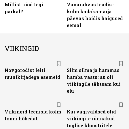
Millist tööd tegi
Vanarahvas teadis -
parkal?
kolm kadakamarja
päevas hoidis haigused
eemal
VIIKINGID
Novgorodist leiti
Silm silma ja hammas
ruunikirjadega esemeid
hamba vastu: au oli
viikingile tähtsam kui
elu
Viikingid teenisid kolm
Kui vägivaldsed olid
tonni hõbedat
viikingite rünnakud
Inglise kloostritele