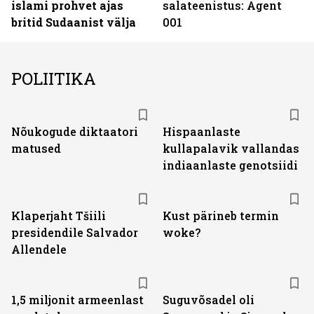
islami prohvet ajas
salateenistus: Agent
britid Sudaanist välja
001
POLIITIKA
Nõukogude diktaatori
Hispaanlaste
matused
kullapalavik vallandas
indiaanlaste genotsiidi
Klaperjaht Tšiili
Kust pärineb termin
presidendile Salvador
woke?
Allendele
1,5 miljonit armeenlast
Suguvõsadel oli