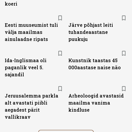
koeri
Eesti muuseumist tuli
Järve põhjast leiti
välja maailmas
tuhandeaastane
ainulaadne ripats
puukuju
Ida-Inglismaa oli
Kunstnik taastas 45
paganlik veel 5.
000aastase naise näo
sajandil
Jeruusalemma parkla
Arheoloogid avastasid
alt avastati piibli
maailma vanima
aegadest pärit
kindluse
vallikraav