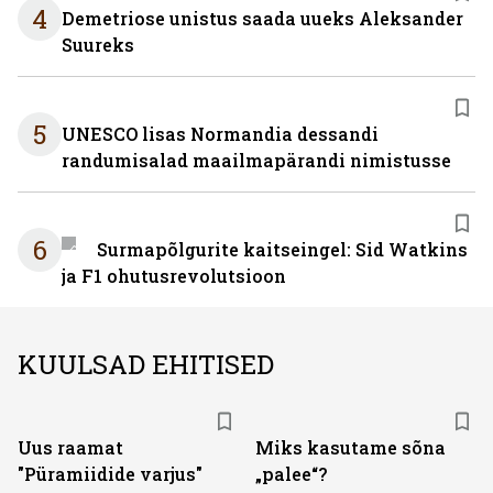
4
Demetriose unistus saada uueks Aleksander
Suureks
5
UNESCO lisas Normandia dessandi
randumisalad maailmapärandi nimistusse
6
Surmapõlgurite kaitseingel: Sid Watkins
ja F1 ohutusrevolutsioon
KUULSAD EHITISED
Uus raamat
Miks kasutame sõna
"Püramiidide varjus"
„palee“?