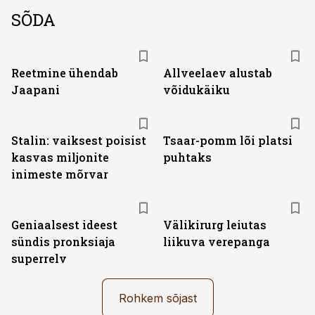
SÕDA
Reetmine ühendab
Allveelaev alustab
Jaapani
võidukäiku
Stalin: vaiksest poisist
Tsaar-pomm lõi platsi
kasvas miljonite
puhtaks
inimeste mõrvar
Geniaalsest ideest
Välikirurg leiutas
sündis pronksiaja
liikuva verepanga
superrelv
Rohkem sõjast