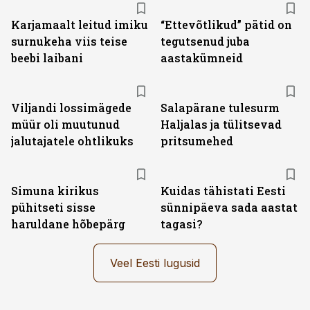
Karjamaalt leitud imiku
“Ettevõtlikud” pätid on
surnukeha viis teise
tegutsenud juba
beebi laibani
aastakümneid
Viljandi lossimägede
Salapärane tulesurm
müür oli muutunud
Haljalas ja tülitsevad
jalutajatele ohtlikuks
pritsumehed
Simuna kirikus
Kuidas tähistati Eesti
pühitseti sisse
sünnipäeva sada aastat
haruldane hõbepärg
tagasi?
Veel Eesti lugusid