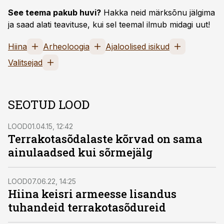
See teema pakub huvi?
Hakka neid märksõnu jälgima
ja saad alati teavituse, kui sel teemal ilmub midagi uut!
Hiina
Arheoloogia
Ajaloolised isikud
Valitsejad
SEOTUD LOOD
LOOD
01.04.15, 12:42
Terrakotasõdalaste kõrvad on sama
ainulaadsed kui sõrmejälg
LOOD
07.06.22, 14:25
Hiina keisri armeesse lisandus
tuhandeid terrakotasõdureid