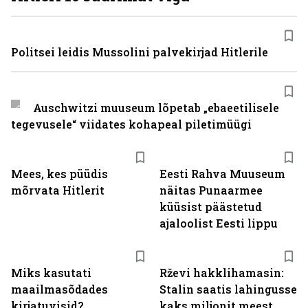
Politsei leidis Mussolini palvekirjad Hitlerile
Auschwitzi muuseum lõpetab „ebaeetilisele
tegevusele“ viidates kohapeal piletimüügi
Mees, kes püüdis
Eesti Rahva Muuseum
mõrvata Hitlerit
näitas Punaarmee
küüsist päästetud
ajaloolist Eesti lippu
Miks kasutati
Rževi hakklihamasin:
maailmasõdades
Stalin saatis lahingusse
kirjatuvisid?
kaks miljonit meest