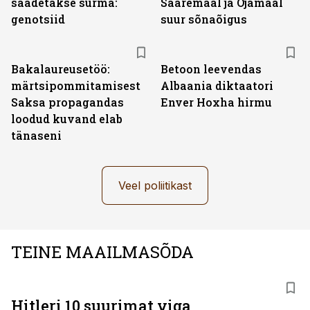
saadetakse surma:
Saaremaal ja Ojamaal
genotsiid
suur sõnaõigus
Bakalaureusetöö:
Betoon leevendas
märtsipommitamisest
Albaania diktaatori
Saksa propagandas
Enver Hoxha hirmu
loodud kuvand elab
tänaseni
Veel poliitikast
TEINE MAAILMASÕDA
Hitleri 10 suurimat viga