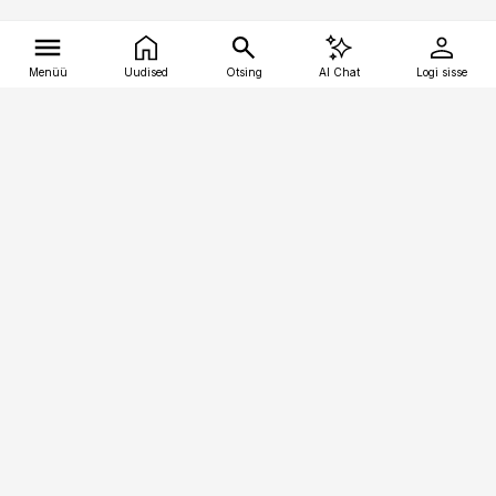
Menüü
Uudised
Otsing
AI Chat
Logi sisse
Vana-Lõuna 39/1, 19094 Tallinn
(+372) 667 0111
tellimiskeskus@aripaev.ee
Telli Imeline Ajalugu
Uudiskiri
Reklaam
Firmast
Sisu kasutamisõigused
Ajakirjaniku
eetikakoodeks
Üldtingimused
Privaatsustingimused
Küpsiste poliitika
KKK
Eesti Meediaettevõtete
Eelistuste haldamine