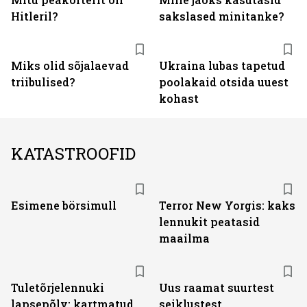
Hitleril?
sakslased minitanke?
Miks olid sõjalaevad
Ukraina lubas tapetud
triibulised?
poolakaid otsida uuest
kohast
KATASTROOFID
Esimene börsimull
Terror New Yorgis: kaks
lennukit peatasid
maailma
Tuletõrjelennuki
Uus raamat suurtest
lapsepõlv: kartmatud
seiklustest