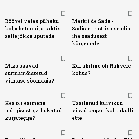
Röövel valas pühaku
Markii de Sade -
kolju betooni ja tahtis
Sadismi ristiisa seadis
selle jõkke uputada
iha seadusest
kõrgemale
Miks saavad
Kui äkiline oli Rakvere
surmamõistetud
kohus?
viimase söömaaja?
Kes oli esimene
Ussitanud kuivikud
mürgisüstiga hukatud
viisid pagari kohtukulli
kurjategija?
ette