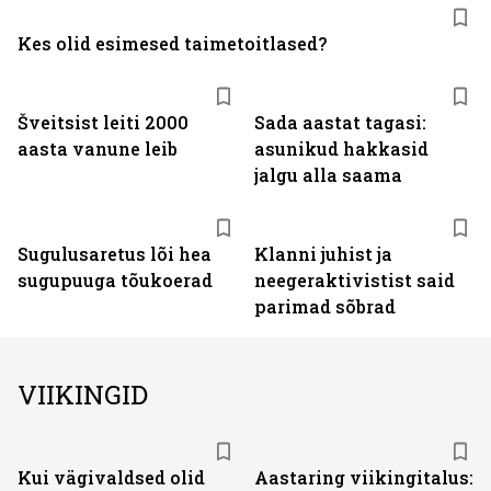
Kes olid esimesed taimetoitlased?
Šveitsist leiti 2000
Sada aastat tagasi:
aasta vanune leib
asunikud hakkasid
jalgu alla saama
Sugulusaretus lõi hea
Klanni juhist ja
sugupuuga tõukoerad
neegeraktivistist said
parimad sõbrad
VIIKINGID
Kui vägivaldsed olid
Aastaring viikingitalus: