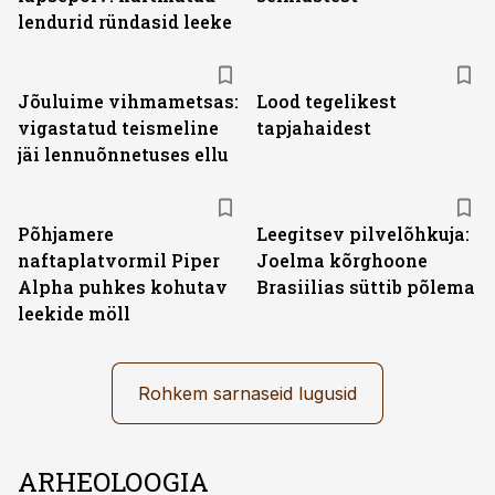
lendurid ründasid leeke
Jõuluime vihmametsas:
Lood tegelikest
vigastatud teismeline
tapjahaidest
jäi lennuõnnetuses ellu
Põhjamere
Leegitsev pilvelõhkuja:
naftaplatvormil Piper
Joelma kõrghoone
Alpha puhkes kohutav
Brasiilias süttib põlema
leekide möll
Rohkem sarnaseid lugusid
ARHEOLOOGIA