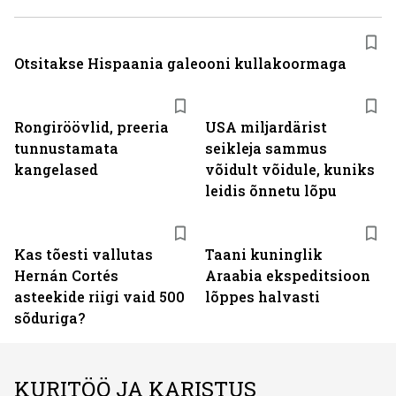
Otsitakse Hispaania galeooni kullakoormaga
Rongiröövlid, preeria
USA miljardärist
tunnustamata
seikleja sammus
kangelased
võidult võidule, kuniks
leidis õnnetu lõpu
Kas tõesti vallutas
Taani kuninglik
Hernán Cortés
Araabia ekspeditsioon
asteekide riigi vaid 500
lõppes halvasti
sõduriga?
KURITÖÖ JA KARISTUS