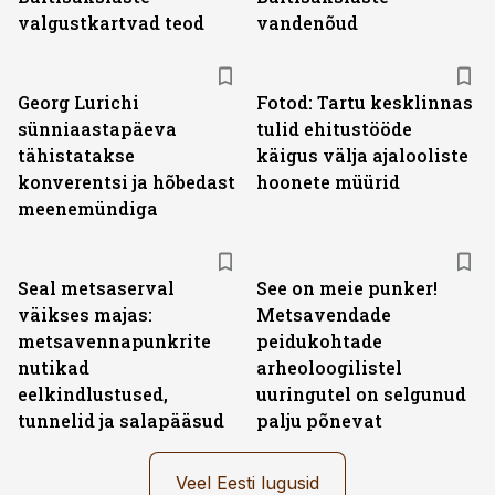
valgustkartvad teod
vandenõud
Georg Lurichi
Fotod: Tartu kesklinnas
sünniaastapäeva
tulid ehitustööde
tähistatakse
käigus välja ajalooliste
konverentsi ja hõbedast
hoonete müürid
meenemündiga
Seal metsaserval
See on meie punker!
väikses majas:
Metsavendade
metsavennapunkrite
peidukohtade
nutikad
arheoloogilistel
eelkindlustused,
uuringutel on selgunud
tunnelid ja salapääsud
palju põnevat
Veel Eesti lugusid