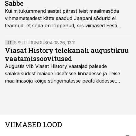
Sabbe
Kui mitukümmend aastat pärast teist maailmasõda
vihmametsadest kätte saadud Jaapani sõdurid ei
teadnud, et sõda on lõppenud, siis viimased Eesti
metsavennad teadsid seda hästi. Nad olid lihtsalt
otsustanud surra nii, nagu olid elanud – vabana. Ka
SISUTURUNDUS
04.08.26, 13:11
ST
Eesti viimane metsavend August Sabbe jäi lõpuni
Viasat History telekanali augustikuu
vabaks.
vaatamissoovitused
Augustis viib Viasat History vaatajad paleede
salakäikudest maiade iidsetesse linnadesse ja Teise
maailmasõja kõige süngematesse peatükkidesse.
Kuninglike dünastiate intriigid, värsked arheoloogilised
avastused ning seni nägemata kaadrid Kolmanda riigi
argielust avavad ajaloo tuntud sündmused täiesti uuest
vaatenurgast. Viasat History on saadaval kõikide Eesti
teleoperaatorite kaudu. Tutvu telekavaga:
VIIMASED LOOD
viasathistory.eu/ee