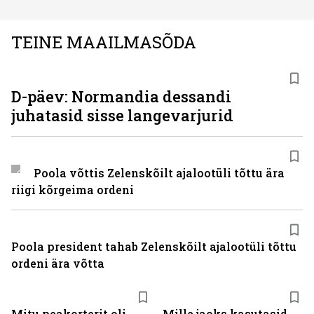
TEINE MAAILMASÕDA
D-päev: Normandia dessandi
juhatasid sisse langevarjurid
Poola võttis Zelenskõilt ajalootüli tõttu ära
riigi kõrgeima ordeni
Poola president tahab Zelenskõilt ajalootüli tõttu
ordeni ära võtta
Mitu peakorterit oli
Mille jaoks kasutasid