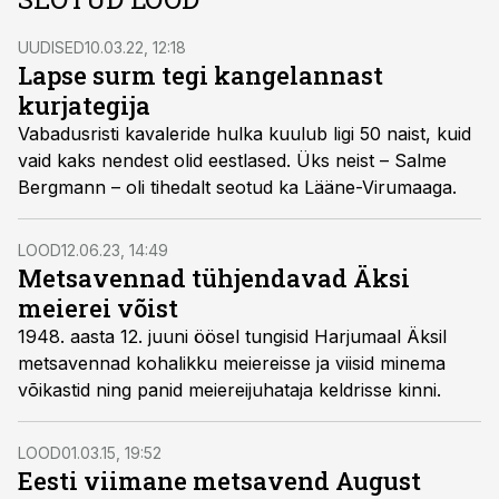
UUDISED
10.03.22, 12:18
Lapse surm tegi kangelannast
kurjategija
Vabadusristi kavaleride hulka kuulub ligi 50 naist, kuid
vaid kaks nendest olid eestlased. Üks neist – Salme
Bergmann – oli tihedalt seotud ka Lääne-Virumaaga.
LOOD
12.06.23, 14:49
Metsavennad tühjendavad Äksi
meierei võist
1948. aasta 12. juuni öösel tungisid Harjumaal Äksil
metsavennad kohalikku meiereisse ja viisid minema
võikastid ning panid meierei­juhataja keldrisse kinni.
LOOD
01.03.15, 19:52
Eesti viimane metsavend August