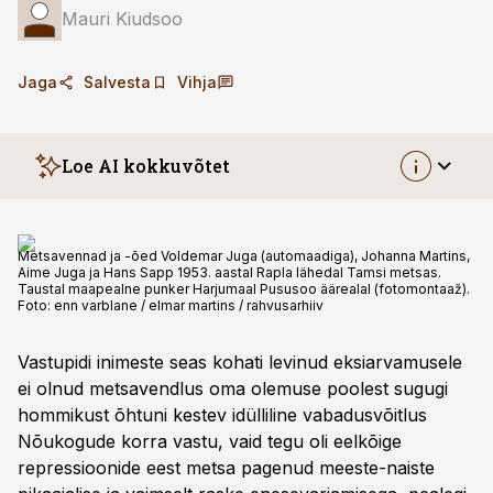
Mauri Kiudsoo
Jaga
Salvesta
Vihja
Loe AI kokkuvõtet
Metsavennad ja -õed Voldemar Juga (automaadiga), Johanna Martins,
Aime Juga ja Hans Sapp 1953. aastal Rapla lähedal Tamsi metsas.
Taustal maapealne punker Harjumaal Pususoo äärealal (fotomontaaž).
Foto:
enn varblane / elmar martins / rahvusarhiiv
Vastupidi inimeste seas kohati levinud eksiarvamusele
ei olnud metsavendlus oma olemuse poolest sugugi
hommikust õhtuni kestev idülliline vabadusvõitlus
Nõukogude korra vastu, vaid tegu oli eelkõige
repressioonide eest metsa pagenud meeste-naiste