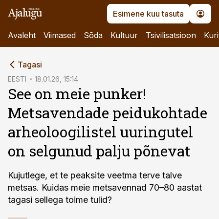
Esimene kuu tasuta
Avaleht
Viimased
Sõda
Kultuur
Tsivilisatsioon
Kuri
cebook
Tagasi
Twitter)
EESTI
18.01.26, 15:14
See on meie punker!
kedIn
Metsavendade peidukohtade
ail
arheoloogilistel uuringutel
k
on selgunud palju põnevat
Kujutlege, et te peaksite veetma terve talve
metsas. Kuidas meie metsavennad 70–80 aastat
tagasi sellega toime tulid?