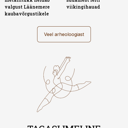
valgust Läänemere
viikingihauad
kaubavõrgustikele
Veel arheoloogiast