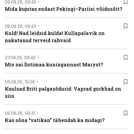
09.08.26, 09:45
Mida kujutas endast Pekingi–Pariisi võidusõit?
08.08.26, 09:43
Kuld! Nad leidsid kulda! Kullapalavik on
nakatanud terveid rahvaid
07.08.26, 09:42
Mis sai Šotimaa kuningannast Maryst?
06.08.26, 15:08
Kuulsad Briti palgasõdurid: Vaprad gurkhad on
siin
06.08.26, 09:41
Kas sõna “vatikan” tähendab ka midagi?