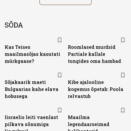
SÕDA
Kas Teises
Roomlased murdsid
maailmasõjas kasutati
Partiale kallale
mürkgaase?
tungides oma hambad
Sõjakaarik maeti
Kibe ajalooline
Bulgaarias kahe elava
kogemus õpetab: Poola
hobusega
relvastub
Iisraelis leiti vaenlast
Maailma
pilkava sõnumiga
legendaarseimad