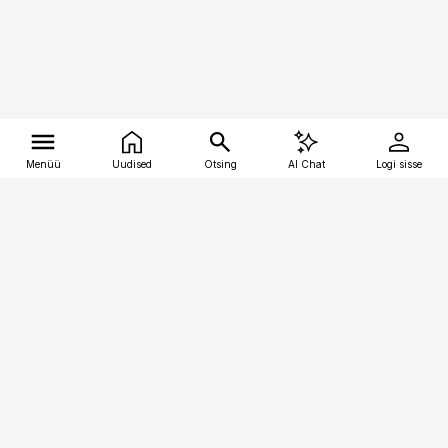
Menüü
Uudised
Otsing
AI Chat
Logi sisse
Vana-Lõuna 39/1, 19094 Tallinn
(+372) 667 0111
tellimiskeskus@aripaev.ee
Telli Imeline Ajalugu
Uudiskiri
Reklaam
Firmast