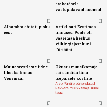
erakordselt
vastupidavaid hooneid
Alhambra ehitati pisku
Artiklisari Eestimaa
eest
linnused: Pöide oli
Saaremaa keskus
viikingiajast kuni
Jüriööni
Muinaseestlaste iidne
Ukuaru muusikamaja
Irboska linnus
sai sündida tänu
Venemaal
isepäisele köstrile
Arvo Pärdile pühendatud
Rakvere muusikamaja sünni
taust