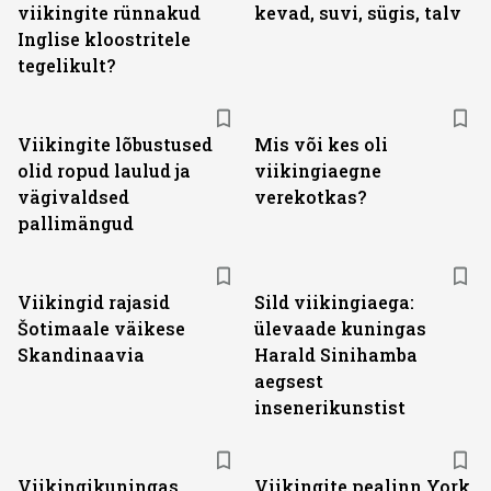
viikingite rünnakud
kevad, suvi, sügis, talv
Inglise kloostritele
tegelikult?
Viikingite lõbustused
Mis või kes oli
olid ropud laulud ja
viikingiaegne
vägivaldsed
verekotkas?
pallimängud
Viikingid rajasid
Sild viikingiaega:
Šotimaale väikese
ülevaade kuningas
Skandinaavia
Harald Sinihamba
aegsest
insenerikunstist
Viikingikuningas
Viikingite pealinn York