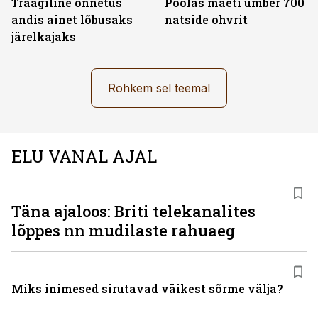
Traagiline õnnetus
Poolas maeti ümber 700
andis ainet lõbusaks
natside ohvrit
järelkajaks
Rohkem sel teemal
ELU VANAL AJAL
Täna ajaloos: Briti telekanalites
lõppes nn mudilaste rahuaeg
Miks inimesed sirutavad väikest sõrme välja?