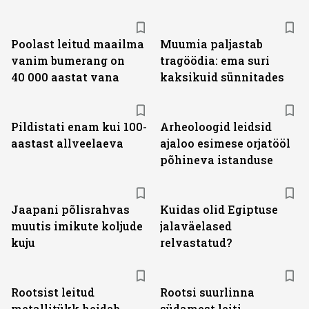
Poolast leitud maailma
Muumia paljastab
vanim bumerang on
tragöödia: ema suri
40 000 aastat vana
kaksikuid sünnitades
Pildistati enam kui 100-
Arheoloogid leidsid
aastast allveelaeva
ajaloo esimese orjatööl
põhineva istanduse
Jaapani põlisrahvas
Kuidas olid Egiptuse
muutis imikute koljude
jalaväelased
kuju
relvastatud?
Rootsist leitud
Rootsi suurlinna
metallitükk heidab
südamest leiti