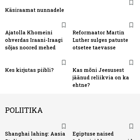
Käsiraamat nunnadele
Ajatolla Khomeini
Reformaator Martin
ohverdas Iraani-Iraagi
Luther sulges patuste
sõjas noored mehed
otsetee taevasse
Kes kirjutas piibli?
Kas mõni Jeesusest
jäänud reliikvia on ka
ehtne?
POLIITIKA
Shanghai lahing: Aasia
Egiptuse naised