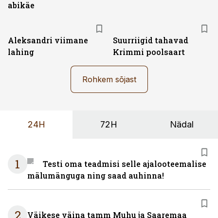
abikäe
Aleksandri viimane
Suurriigid tahavad
lahing
Krimmi poolsaart
Rohkem sõjast
24H
72H
Nädal
1
Testi oma teadmisi selle ajalooteemalise
mälumänguga ning saad auhinna!
2
Väikese väina tamm Muhu ja Saaremaa