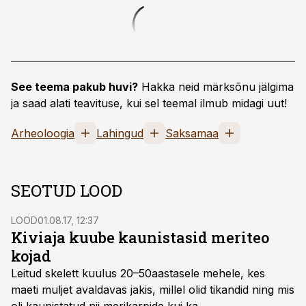
See teema pakub huvi?
Hakka neid märksõnu jälgima
ja saad alati teavituse, kui sel teemal ilmub midagi uut!
Arheoloogia
Lahingud
Saksamaa
SEOTUD LOOD
LOOD
01.08.17, 12:37
Kiviaja kuube kaunistasid meriteo
kojad
Leitud skelett kuulus 20–50aastasele mehele, kes
maeti muljet avaldavas jakis, millel olid tikandid ning mis