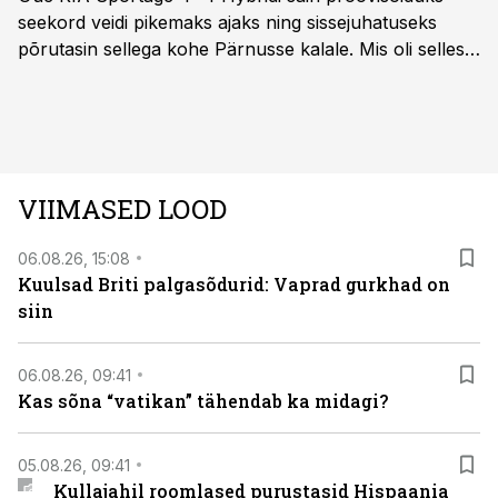
seekord veidi pikemaks ajaks ning sissejuhatuseks
põrutasin sellega kohe Pärnusse kalale. Mis oli selles
autos head ja millised olid vead saab teada, kui lugeda
läbi järgnev lugu.
VIIMASED LOOD
06.08.26, 15:08
Kuulsad Briti palgasõdurid: Vaprad gurkhad on
siin
06.08.26, 09:41
Kas sõna “vatikan” tähendab ka midagi?
05.08.26, 09:41
Kullajahil roomlased purustasid Hispaania