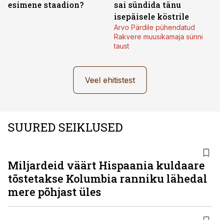
esimene staadion?
sai sündida tänu
isepäisele köstrile
Arvo Pärdile pühendatud
Rakvere muusikamaja sünni
taust
Veel ehitistest
SUURED SEIKLUSED
Miljardeid väärt Hispaania kuldaare
tõstetakse Kolumbia ranniku lähedal
mere põhjast üles