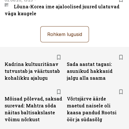
Lõuna-Korea ime ajaloolised juured ulatuvad
väga kaugele
Rohkem lugusid
Kadrina kultuuritänav
Sada aastat tagasi:
tutvustab ja väärtustab
asunikud hakkasid
kohalikku ajalugu
jalgu alla saama
Mõisad põlevad, saksad
Võrtsjärve äärde
surevad: Mahtra sõda
maetud naisele oli
näitas baltisakslaste
kaasa pandud Rootsi
võimu nõrkust
öör ja südasõlg