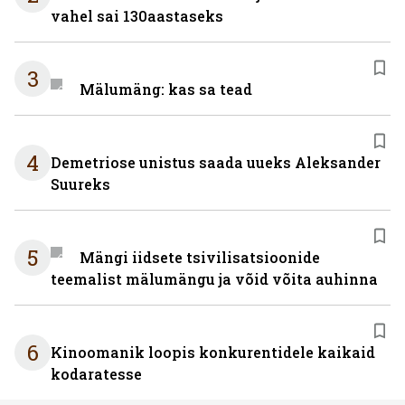
vahel sai 130aastaseks
3
Mälumäng: kas sa tead
4
Demetriose unistus saada uueks Aleksander
Suureks
5
Mängi iidsete tsivilisatsioonide
teemalist mälumängu ja võid võita auhinna
6
Kinoomanik loopis konkurentidele kaikaid
kodaratesse