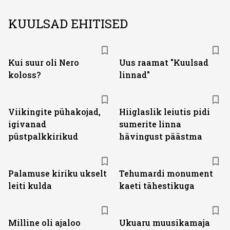
KUULSAD EHITISED
Kui suur oli Nero
Uus raamat "Kuulsad
koloss?
linnad"
Viikingite pühakojad,
Hiiglaslik leiutis pidi
igivanad
sumerite linna
püstpalkkirikud
hävingust päästma
Palamuse kiriku ukselt
Tehumardi monument
leiti kulda
kaeti tähestikuga
Milline oli ajaloo
Ukuaru muusikamaja