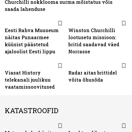
Churchilli nokklooma surma mõistatus võis
saada lahenduse
Eesti Rahva Muuseum
Winston Churchilli
näitas Punaarmee
lootusetu missioon:
küüsist päästetud
britid saadavad väed
ajaloolist Eesti lippu
Norrasse
ST
Viasat History
Radar aitas brittidel
telekanali juulikuu
võita õhusõda
vaatamissoovitused
KATASTROOFID