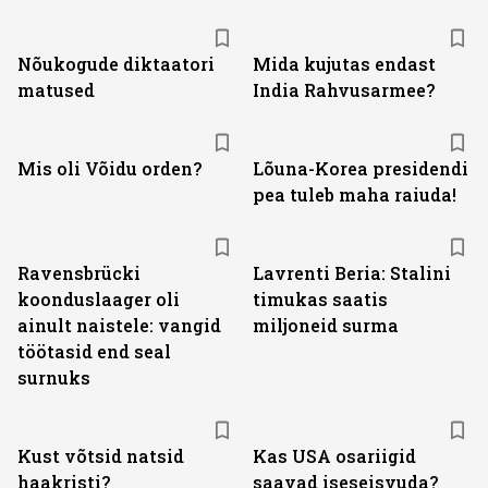
Nõukogude diktaatori
Mida kujutas endast
matused
India Rahvusarmee?
Mis oli Võidu orden?
Lõuna-Korea presidendi
pea tuleb maha raiuda!
Ravensbrücki
Lavrenti Beria: Stalini
koonduslaager oli
timukas saatis
ainult naistele: vangid
miljoneid surma
töötasid end seal
surnuks
Kust võtsid natsid
Kas USA osariigid
haakristi?
saavad iseseisvuda?