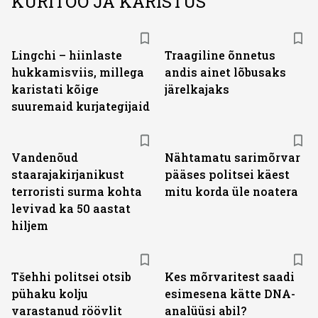
KURITÖÖ JA KARISTUS
Lingchi – hiinlaste
Traagiline õnnetus
hukkamisviis, millega
andis ainet lõbusaks
karistati kõige
järelkajaks
suuremaid kurjategijaid
Vandenõud
Nähtamatu sarimõrvar
staarajakirjanikust
pääses politsei käest
terroristi surma kohta
mitu korda üle noatera
levivad ka 50 aastat
hiljem
Tšehhi politsei otsib
Kes mõrvaritest saadi
pühaku kolju
esimesena kätte DNA-
varastanud röövlit
analüüsi abil?