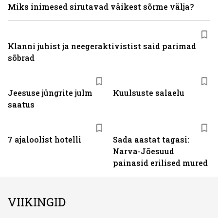
Miks inimesed sirutavad väikest sõrme välja?
Klanni juhist ja neegeraktivistist said parimad
sõbrad
Jeesuse jüngrite julm
Kuulsuste salaelu
saatus
7 ajaloolist hotelli
Sada aastat tagasi:
Narva-Jõesuud
painasid erilised mured
VIIKINGID