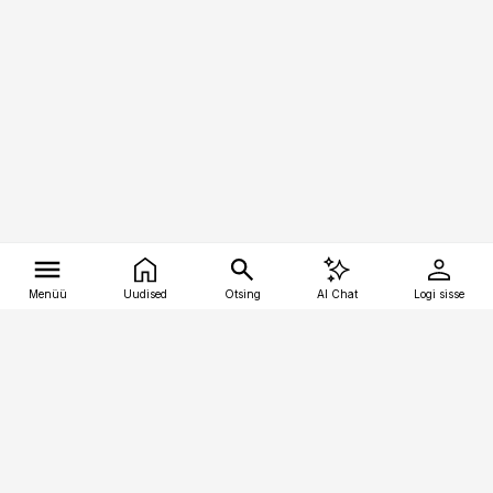
Menüü
Uudised
Otsing
AI Chat
Logi sisse
Vana-Lõuna 39/1, 19094 Tallinn
(+372) 667 0111
tellimiskeskus@aripaev.ee