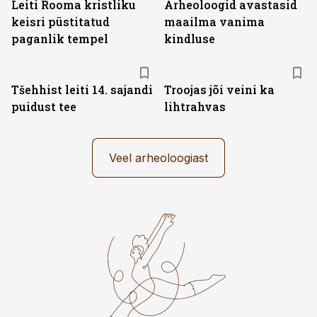
Leiti Rooma kristliku
Arheoloogid avastasid
keisri püstitatud
maailma vanima
paganlik tempel
kindluse
Tšehhist leiti 14. sajandi
Troojas jõi veini ka
puidust tee
lihtrahvas
Veel arheoloogiast