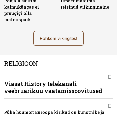
Põhjala suurim
Ümber maailma
kalmuküngas ei
reisinud viikinginaine
pruugigi olla
matmispaik
Rohkem viikingitest
RELIGIOON
ST
Viasat History telekanali
veebruarikuu vaatamissoovitused
Püha huumor: Euroopa kirikud on kunstnike ja