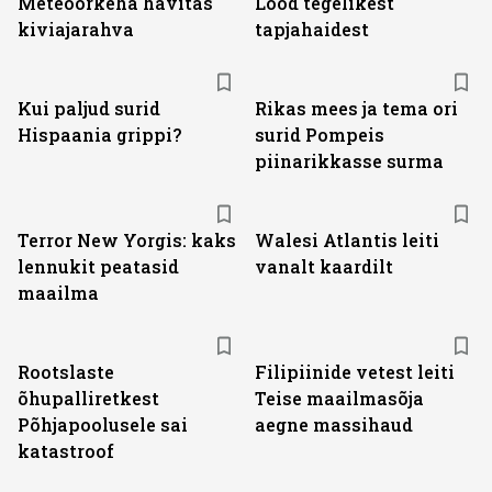
Meteoorkeha hävitas
Lood tegelikest
kiviajarahva
tapjahaidest
Kui paljud surid
Rikas mees ja tema ori
Hispaania grippi?
surid Pompeis
piinarikkasse surma
Terror New Yorgis: kaks
Walesi Atlantis leiti
lennukit peatasid
vanalt kaardilt
maailma
Rootslaste
Filipiinide vetest leiti
õhupalliretkest
Teise maailmasõja
Põhjapoolusele sai
aegne massihaud
katastroof