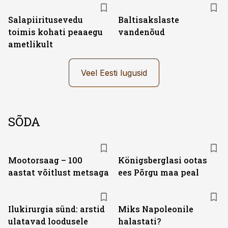
Salapiiritusevedu
Baltisakslaste
toimis kohati peaaegu
vandenõud
ametlikult
Veel Eesti lugusid
SÕDA
Mootorsaag – 100
Königsberglasi ootas
aastat võitlust metsaga
ees Põrgu maa peal
Ilukirurgia sünd: arstid
Miks Napoleonile
ulatavad loodusele
halastati?