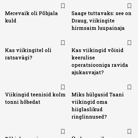
Merevaik oli Põhjala
Saage tuttavaks: see on
kuld
Draug, viikingite
hirmsaim luupainaja
Kas viikingitel oli
Kas viikingid võisid
ratsavägi?
keerulise
operatsiooniga ravida
ajukasvajat?
Viikingid teenisid kolm
Miks hülgasid Taani
tonni hõbedat
viikingid oma
hiiglaslikud
ringlinnused?