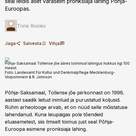
seal leidis aset ­varaseim pronksiaja lahing ­Põhja-
Euroopas.
Trine Roslev
Jaga
Salvesta
Vihja
Põhja-Saksamaal Tollense jõe ääres toiminud lahingus hukkus ligi 100
meest.
Foto:
Landesamt Für Kultur und Denkmalpflege Mecklenburg-
Vorpommern & R. Johnson
Põhja-Saksamaal, Tollense jõe piirkonnast on 1996.
aastast saadik leitud inimluid ja purustatud koljusid.
Rühm arheolooge arvab, et on nüüd selle mõistatuse
lahendanud. Kuna leiupaigas pole tõendeid
eluasemetest, siis ilmselt toimus just seal Põhja-
Euroopa esimene pronksiaja lahing.