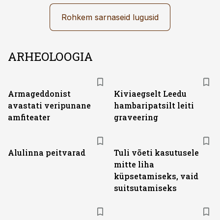
Rohkem sarnaseid lugusid
ARHEOLOOGIA
Armageddonist
Kiviaegselt Leedu
avastati veripunane
hambaripatsilt leiti
amfiteater
graveering
Alulinna peitvarad
Tuli võeti kasutusele
mitte liha
küpsetamiseks, vaid
suitsutamiseks