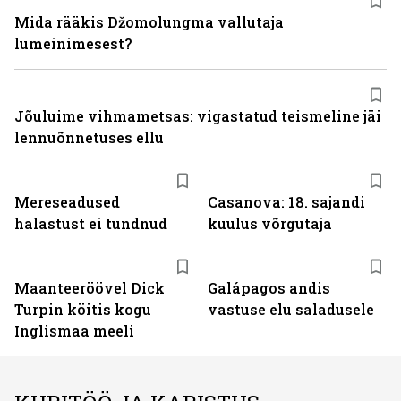
Mida rääkis Džomolungma vallutaja
lumeinimesest?
Jõuluime vihmametsas: vigastatud teismeline jäi
lennuõnnetuses ellu
Mereseadused
Casanova: 18. sajandi
halastust ei tundnud
kuulus võrgutaja
Maanteeröövel Dick
Galápagos andis
Turpin köitis kogu
vastuse elu saladusele
Inglismaa meeli