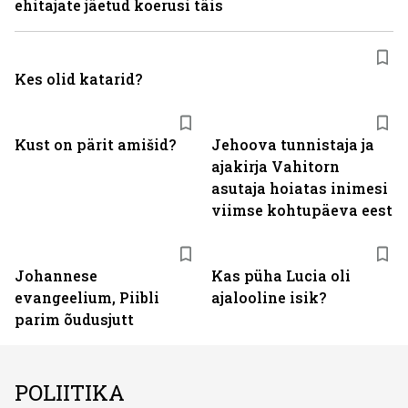
ehitajate jäetud koerusi täis
Kes olid katarid?
Kust on pärit amišid?
Jehoova tunnistaja ja
ajakirja Vahitorn
asutaja hoiatas inimesi
viimse kohtupäeva eest
Johannese
Kas püha Lucia oli
evangeelium, Piibli
ajalooline isik?
parim õudusjutt
POLIITIKA