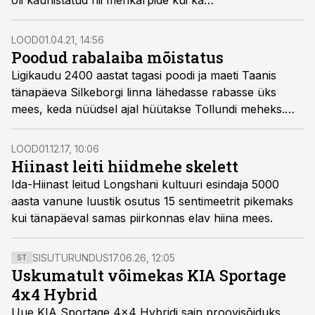
oli kaunistatud nii merikarpide kui ka
loomahammastega.
LOOD
01.04.21, 14:56
Poodud rabalaiba mõistatus
Ligikaudu 2400 aastat tagasi poodi ja maeti Taanis
tänapäeva Silkeborgi linna lähedasse rabasse üks
mees, keda nüüdsel ajal hüütakse Tollundi meheks.
Hiljuti otsustasid teadlased selle väga hästi säilinud
rabalaiba põhjalikumalt luubi alla võtta, et välja
LOOD
01.12.17, 10:06
selgitada tema elu ja surmaga seotud asjaolud.
Hiinast leiti hiidmehe skelett
Ida-Hiinast leitud Longshani kultuuri esindaja 5000
aasta vanune luustik osutus 15 sentimeetrit pikemaks
kui tänapäeval samas piirkonnas elav hiina mees.
SISUTURUNDUS
17.06.26, 12:05
ST
Uskumatult võimekas KIA Sportage
4x4 Hybrid
Uue KIA Sportage 4x4 Hybridi sain proovisõiduks