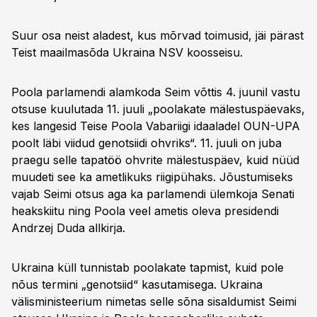
Suur osa neist aladest, kus mõrvad toimusid, jäi pärast
Teist maailmasõda Ukraina NSV koosseisu.
Poola parlamendi alamkoda Seim võttis 4. juunil vastu
otsuse kuulutada 11. juuli „poolakate mälestuspäevaks,
kes langesid Teise Poola Vabariigi idaaladel OUN-UPA
poolt läbi viidud genotsiidi ohvriks“. 11. juuli on juba
praegu selle tapatöö ohvrite mälestuspäev, kuid nüüd
muudeti see ka ametlikuks riigipühaks. Jõustumiseks
vajab Seimi otsus aga ka parlamendi ülemkoja Senati
heakskiitu ning Poola veel ametis oleva presidendi
Andrzej Duda allkirja.
Ukraina küll tunnistab poolakate tapmist, kuid pole
nõus termini „genotsiid“ kasutamisega. Ukraina
välisministeerium nimetas selle sõna sisaldumist Seimi