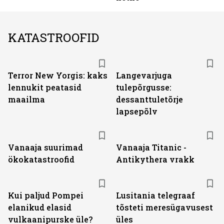
KATASTROOFID
Terror New Yorgis: kaks
Langevarjuga
lennukit peatasid
tulepõrgusse:
maailma
dessanttuletõrje
lapsepõlv
Vanaaja suurimad
Vanaaja Titanic -
ökokatastroofid
Antikythera vrakk
Kui paljud Pompei
Lusitania telegraaf
elanikud elasid
tõsteti meresügavusest
vulkaanipurske üle?
üles