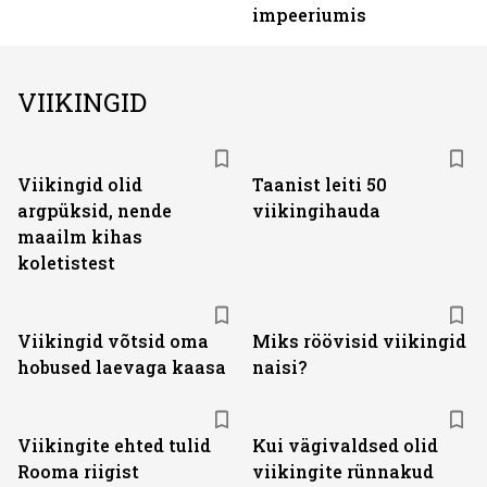
impeeriumis
VIIKINGID
Viikingid olid
Taanist leiti 50
argpüksid, nende
viikingihauda
maailm kihas
koletistest
Viikingid võtsid oma
Miks röövisid viikingid
hobused laevaga kaasa
naisi?
Viikingite ehted tulid
Kui vägivaldsed olid
Rooma riigist
viikingite rünnakud