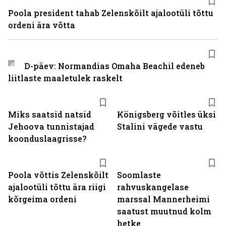
Poola president tahab Zelenskõilt ajalootüli tõttu
ordeni ära võtta
D-päev: Normandias Omaha Beachil edeneb
liitlaste maaletulek raskelt
Miks saatsid natsid
Königsberg võitles üksi
Jehoova tunnistajad
Stalini vägede vastu
koonduslaagrisse?
Poola võttis Zelenskõilt
Soomlaste
ajalootüli tõttu ära riigi
rahvuskangelase
kõrgeima ordeni
marssal Mannerheimi
saatust muutnud kolm
hetke