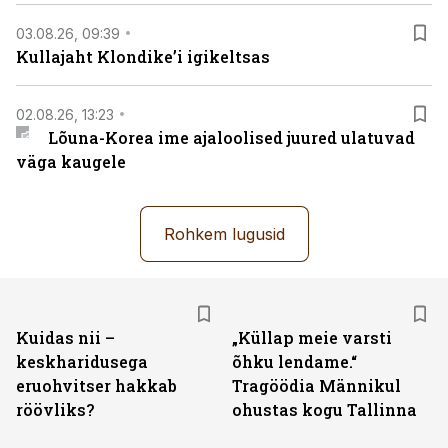
03.08.26, 09:39
Kullajaht Klondike’i igikeltsas
02.08.26, 13:23
Lõuna-Korea ime ajaloolised juured ulatuvad
väga kaugele
Rohkem lugusid
Kuidas nii –
„Küllap meie varsti
keskharidusega
õhku lendame.“
eruohvitser hakkab
Tragöödia Männikul
röövliks?
ohustas kogu Tallinna