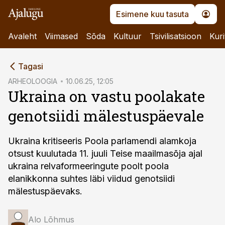
Esimene kuu tasuta
Avaleht
Viimased
Sõda
Kultuur
Tsivilisatsioon
Kuri
cebook
cebook
Tagasi
Twitter)
Twitter)
ARHEOLOOGIA
10.06.25, 12:05
Ukraina on vastu poolakate
kedIn
kedIn
genotsiidi mälestuspäevale
ail
ail
k
k
Ukraina kritiseeris Poola parlamendi alamkoja
otsust kuulutada 11. juuli Teise maailmasõja ajal
ukraina relvaformeeringute poolt poola
elanikkonna suhtes läbi viidud genotsiidi
mälestuspäevaks.
Alo Lõhmus