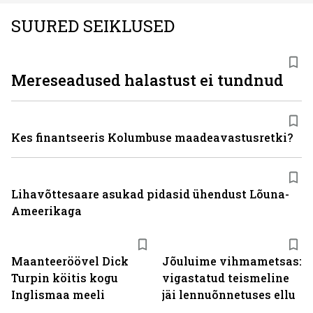
SUURED SEIKLUSED
Mereseadused halastust ei tundnud
Kes finantseeris Kolumbuse maadeavastusretki?
Lihavõttesaare asukad pidasid ühendust Lõuna-
Ameerikaga
Maanteeröövel Dick
Jõuluime vihmametsas:
Turpin köitis kogu
vigastatud teismeline
Inglismaa meeli
jäi lennuõnnetuses ellu