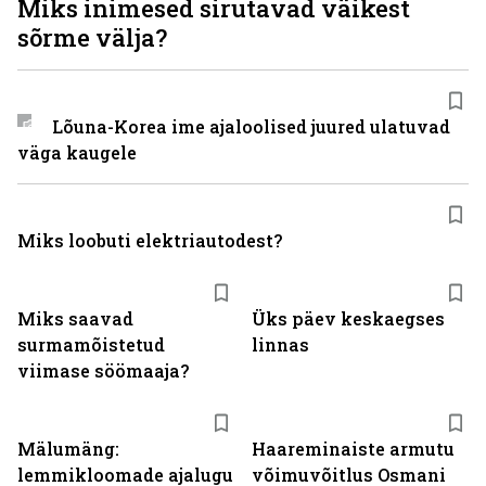
Miks inimesed sirutavad väikest
sõrme välja?
Lõuna-Korea ime ajaloolised juured ulatuvad
väga kaugele
Miks loobuti elektriautodest?
Miks saavad
Üks päev keskaegses
surmamõistetud
linnas
viimase söömaaja?
Mälumäng:
Haareminaiste armutu
lemmikloomade ajalugu
võimuvõitlus Osmani