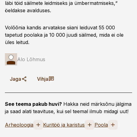
läbi töid säilmete leidmiseks ja ümbermatmiseks,“
öeldakse avalduses.
Volõõnia kandis arvatakse siiani leiduvat 55 000
tapetud poolaka ja 10 000 juudi säilmed, mida ei ole
üles leitud.
Alo Lõhmus
Jaga
Vihja
See teema pakub huvi?
Hakka neid märksõnu jälgima
ja saad alati teavituse, kui sel teemal ilmub midagi uut!
Arheoloogia
Kuritöö ja karistus
Poola