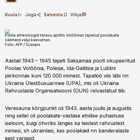
Kuula
Jaga
Salvesta
Vihja
Poola arheoloogid tänavu aprillis Volõõnias tapetud poolakate
säilmeid välja kaevamas.
Foto:
AFP / Scanpix
Aastail 1943 – 1945 tapeti Saksamaa poolt okupeeritud
Poolas Volõõnia, Polesje, Ida-Galiitsia ja Lublini
piirkonnas kuni 120 000 inimest. Tapatöö viis läbi nn
Ukraina Ülestõusuarmee (UPA), mis oli Ukraina
Rahvuslaste Organisatsiooni (OUN) relvastatud tiib.
Veresauna kõrgpunkt oli 1943. aasta juulis ja augustis
ning sellel oli poolakate-vastase etnilise puhastuse
iseloom, kuigi ohvriks langes ka teistest rahvustest
inimesi, sh ukrainlasi, kes poolakaid nn banderalaste
eest varjasid.