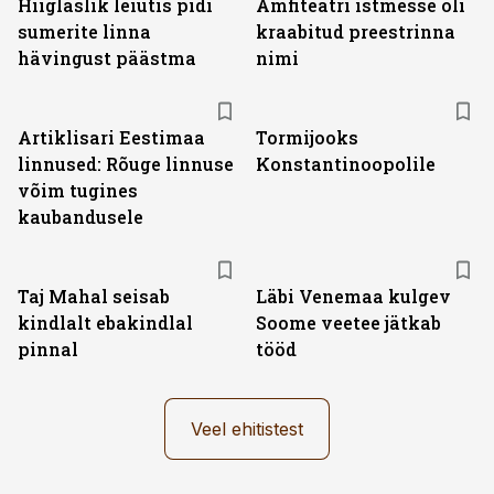
Hiiglaslik leiutis pidi
Amfiteatri istmesse oli
sumerite linna
kraabitud preestrinna
hävingust päästma
nimi
Artiklisari Eestimaa
Tormijooks
linnused: Rõuge linnuse
Konstantinoopolile
võim tugines
kaubandusele
Taj Mahal seisab
Läbi Venemaa kulgev
kindlalt ebakindlal
Soome veetee jätkab
pinnal
tööd
Veel ehitistest