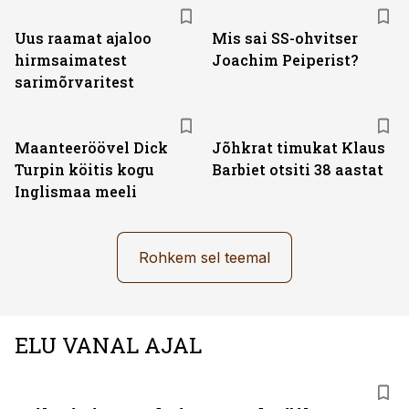
Uus raamat ajaloo
Mis sai SS-ohvitser
hirmsaimatest
Joachim Peiperist?
sarimõrvaritest
Maanteeröövel Dick
Jõhkrat timukat Klaus
Turpin köitis kogu
Barbiet otsiti 38 aastat
Inglismaa meeli
Rohkem sel teemal
ELU VANAL AJAL