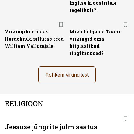
Inglise kloostritele
tegelikult?
Viikingikuningas
Miks hülgasid Taani
Hardeknud sillutas teed
viikingid oma
William Vallutajale
hiiglaslikud
ringlinnused?
Rohkem viikingitest
RELIGIOON
Jeesuse jüngrite julm saatus