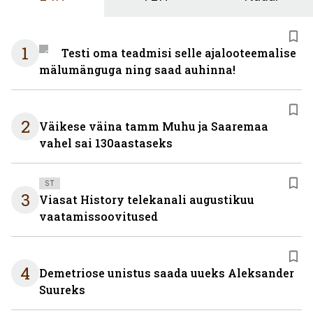
1
Testi oma teadmisi selle ajalooteemalise
mälumänguga ning saad auhinna!
2
Väikese väina tamm Muhu ja Saaremaa
vahel sai 130aastaseks
ST
3
Viasat History telekanali augustikuu
vaatamissoovitused
4
Demetriose unistus saada uueks Aleksander
Suureks