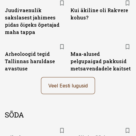
Juudivaenulik
Kui äkiline oli Rakvere
sakslasest jahimees
kohus?
pidas õigeks õpetajad
maha tappa
Arheoloogid tegid
Maa-alused
Tallinnas haruldase
pelgupaigad pakkusid
avastuse
metsavendadele kaitset
Veel Eesti lugusid
SÕDA