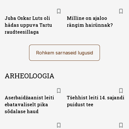
Juba Oskar Luts oli
Milline on ajaloo
hädas uppuva Tartu
rängim hairünnak?
raudteesillaga
Rohkem sarnaseid lugusid
ARHEOLOOGIA
Aserbaidžaanist leiti
Tšehhist leiti 14. sajandi
ebatavaliselt pika
puidust tee
sõdalase haud