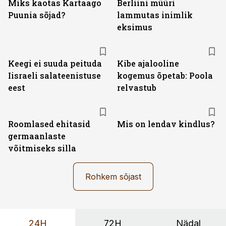
Miks kaotas Kartaago
Berliini müüri
Puunia sõjad?
lammutas inimlik
eksimus
Keegi ei suuda peituda
Kibe ajalooline
Iisraeli salateenistuse
kogemus õpetab: Poola
eest
relvastub
Roomlased ehitasid
Mis on lendav kindlus?
germaanlaste
võitmiseks silla
Rohkem sõjast
24H
72H
Nädal