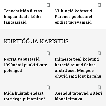
Tenochtitlán ületas
Viikingid kohtasid
hispaanlaste kõiki
Pürenee poolsaarel
fantaasiaid
endist tugevamaid
KURITÖÖ JA KARISTUS
Norrat vapustasid
Inimeste peal koletuid
1990ndail puukirikute
katseid teinud Saksa
põlengud
arsti Josef Mengele
ohvrid said lõpuks rahu
Mida kujutab endast
Agendid tapavad Hitleri
rottidega piinamine?
blondi timuka