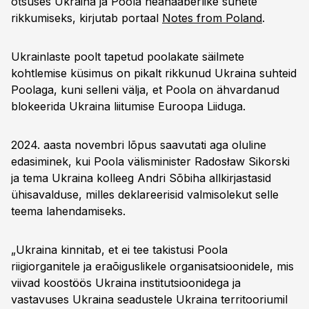
otsuses Ukraina ja Poola heanaaberlike suhete
rikkumiseks, kirjutab portaal
Notes from Poland
.
Ukrainlaste poolt tapetud poolakate säilmete
kohtlemise küsimus on pikalt rikkunud Ukraina suhteid
Poolaga, kuni selleni välja, et Poola on ähvardanud
blokeerida Ukraina liitumise Euroopa Liiduga.
2024. aasta novembri lõpus saavutati aga oluline
edasiminek, kui Poola välisminister Radosław Sikorski
ja tema Ukraina kolleeg Andri Sõbiha‎ allkirjastasid
ühisavalduse, milles deklareerisid valmisolekut selle
teema lahendamiseks.
„Ukraina kinnitab, et ei tee takistusi Poola
riigiorganitele ja eraõiguslikele organisatsioonidele, mis
viivad koostöös Ukraina institutsioonidega ja
vastavuses Ukraina seadustele Ukraina territooriumil