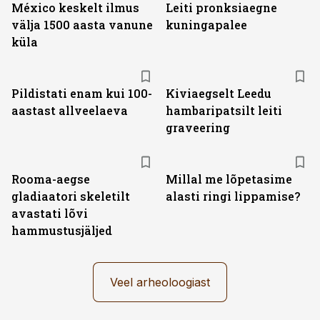
México keskelt ilmus
Leiti pronksiaegne
välja 1500 aasta vanune
kuningapalee
küla
Pildistati enam kui 100-
Kiviaegselt Leedu
aastast allveelaeva
hambaripatsilt leiti
graveering
Rooma-aegse
Millal me lõpetasime
gladiaatori skeletilt
alasti ringi lippamise?
avastati lõvi
hammustusjäljed
Veel arheoloogiast