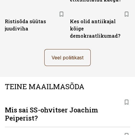
Ristisõda süütas
Kes olid antiikajal
juudiviha
kõige
demokraatlikumad?
Veel poliitikast
TEINE MAAILMASÕDA
Mis sai SS-ohvitser Joachim
Peiperist?