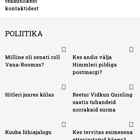
teaduslikest
kontaktidest
POLIITIKA
Milline oli senati roll
Kes andis välja
Vana-Roomas?
Himmleri pildiga
postmargi?
Hitleri juures külas
Reetur Vidkun Quisling
saatis tuhandeid
norrakaid surma
Kuuba lühiajalugu
Kes tervitas esimesena
ettesirutatud käega?