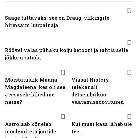
Saage tuttavaks: see on Draug, viikingite
hirmsaim luupainaja
Röövel valas pühaku kolju betooni ja tahtis selle
jõkke uputada
ST
Mõistatuslik Maarja
Viasat History
Magdaleena: kes oli see
telekanali
Jeesusele lähedane
detsembrikuu
naine?
vaatamissoovitused
Astrolaab kõneleb
Kui must kass läheb üle
moslemite ja juutide
tee...