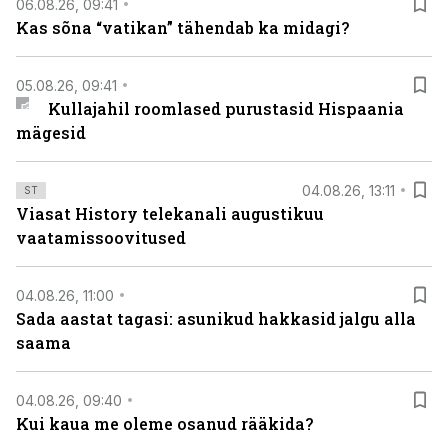
06.08.26, 09:41
Kas sõna “vatikan” tähendab ka midagi?
05.08.26, 09:41
Kullajahil roomlased purustasid Hispaania
mägesid
04.08.26, 13:11
ST
Viasat History telekanali augustikuu
vaatamissoovitused
04.08.26, 11:00
Sada aastat tagasi: asunikud hakkasid jalgu alla
saama
04.08.26, 09:40
Kui kaua me oleme osanud rääkida?