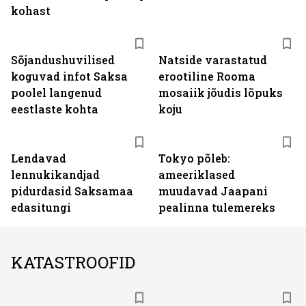
kohast
Sõjandushuvilised
Natside varastatud
koguvad infot Saksa
erootiline Rooma
poolel langenud
mosaiik jõudis lõpuks
eestlaste kohta
koju
Lendavad
Tokyo põleb:
lennukikandjad
ameeriklased
pidurdasid Saksamaa
muudavad Jaapani
edasitungi
pealinna tulemereks
KATASTROOFID