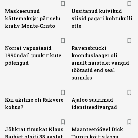
Maskeerunud
Ussitanud kuivikud
kättemaksja: päriselu
viisid pagari kohtukulli
krahv Monte-Cristo
ette
Norrat vapustasid
Ravensbrücki
1990ndail puukirikute
koonduslaager oli
põlengud
ainult naistele: vangid
töötasid end seal
surnuks
Kui äkiline oli Rakvere
Ajaloo suurimad
kohus?
identiteedivargad
Jõhkrat timukat Klaus
Maanteeröövel Dick
Barbiet otsiti 38 aastat
Turpin köitis kogu