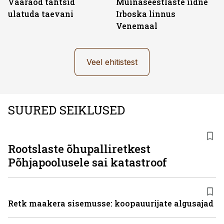
Vaaraod tahtsid
Muinaseestlaste iidne
ulatuda taevani
Irboska linnus
Venemaal
Veel ehitistest
SUURED SEIKLUSED
Rootslaste õhupalliretkest
Põhjapoolusele sai katastroof
Retk maakera sisemusse: koopauurijate algusajad