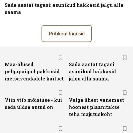
Sada aastat tagasi: asunikud hakkasid jalgu alla
saama
Rohkem lugusid
Maa-alused
Sada aastat tagasi:
pelgupaigad pakkusid
asunikud hakkasid
metsavendadele kaitset
jalgu alla saama
Viin viib mõistuse - kui
Valga ühest vanemast
seda üldse antud on
hoonest plaanitakse
teha majutuskoht