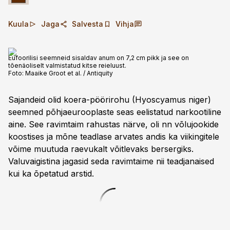
Kuula
Jaga
Salvesta
Vihja
Eufoorilisi seemneid sisaldav anum on 7,2 cm pikk ja see on
tõenäoliselt valmistatud kitse reieluust.
Foto:
Maaike Groot et al. / Antiquity
Sajandeid olid koera-pöörirohu (Hyoscyamus niger)
seemned põhjaeurooplaste seas eelistatud narkootiline
aine. See ravim­taim rahustas närve, oli nn võlujookide
koostises ja mõne teadlase arvates andis ka viikingitele
võime muutuda raevukalt võitlevaks bersergiks.
Valuvaigistina jagasid seda ravimtaime nii teadjanaised
kui ka õpetatud arstid.