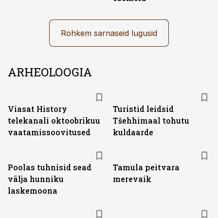
Rohkem sarnaseid lugusid
ARHEOLOOGIA
ST
Viasat History
Turistid leidsid
telekanali oktoobrikuu
Tšehhimaal tohutu
vaatamissoovitused
kuldaarde
Poolas tuhnisid sead
Tamula peitvara
välja hunniku
merevaik
laskemoona