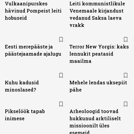
Vulkaanipurskes
Leiti kommunistlikule
hävinud Pompeist leiti
Venemaale kirjandust
hobuseid
vedanud Saksa laeva
vrakk
Eesti merepääste ja
Terror New Yorgis: kaks
päästejaamade ajalugu
lennukit peatasid
maailma
Kuhu kadusid
Mehele lendas uksepiit
minoslased?
pähe
Pikselöök tapab
Arheoloogid toovad
inimese
hukkunud arktiliselt
missioonilt üles
esemeid