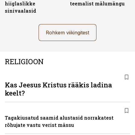
hiiglaslikke
teemalist mälumängu
sinivaalasid
Rohkem viikingitest
RELIGIOON
Kas Jeesus Kristus rääkis ladina
keelt?
Tagakiusatud saamid alustasid norrakatest
rõhujate vastu verist mässu