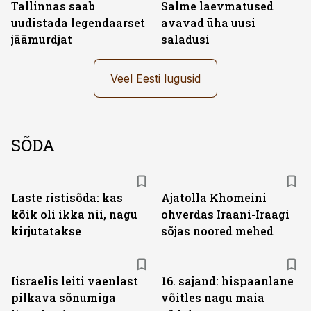
Tallinnas saab
Salme laevmatused
uudistada legendaarset
avavad üha uusi
jäämurdjat
saladusi
Veel Eesti lugusid
SÕDA
Laste ristisõda: kas
Ajatolla Khomeini
kõik oli ikka nii, nagu
ohverdas Iraani-Iraagi
kirjutatakse
sõjas noored mehed
Iisraelis leiti vaenlast
16. sajand: hispaanlane
pilkava sõnumiga
võitles nagu maia