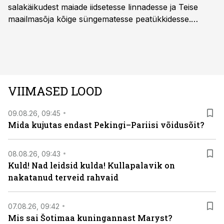
salakäikudest maiade iidsetesse linnadesse ja Teise
maailmasõja kõige süngematesse peatükkidesse.
Kuninglike dünastiate intriigid, värsked arheoloogilised
avastused ning seni nägemata kaadrid Kolmanda riigi
argielust avavad ajaloo tuntud sündmused täiesti uuest
vaatenurgast. Viasat History on saadaval kõikide Eesti
teleoperaatorite kaudu. Tutvu telekavaga:
VIIMASED LOOD
viasathistory.eu/ee
09.08.26, 09:45
Mida kujutas endast Pekingi–Pariisi võidusõit?
08.08.26, 09:43
Kuld! Nad leidsid kulda! Kullapalavik on
nakatanud terveid rahvaid
07.08.26, 09:42
Mis sai Šotimaa kuningannast Maryst?