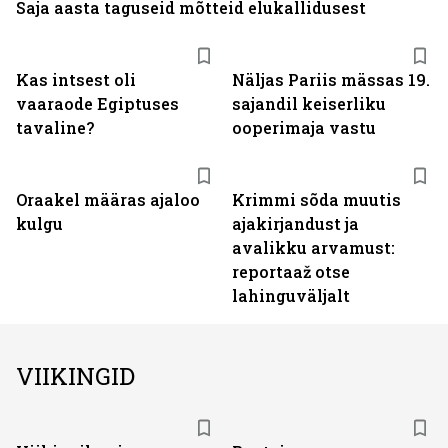
Saja aasta taguseid mõtteid elukallidusest
Kas intsest oli
Näljas Pariis mässas 19.
vaaraode Egiptuses
sajandil keiserliku
tavaline?
ooperimaja vastu
Oraakel määras ajaloo
Krimmi sõda muutis
kulgu
ajakirjandust ja
avalikku arvamust:
reportaaž otse
lahinguväljalt
VIIKINGID