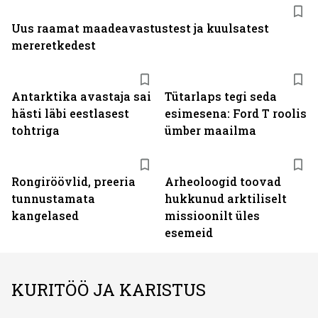
Uus raamat maadeavastustest ja kuulsatest
mereretkedest
Antarktika avastaja sai
Tütarlaps tegi seda
hästi läbi eestlasest
esimesena: Ford T roolis
tohtriga
ümber maailma
Rongiröövlid, preeria
Arheoloogid toovad
tunnustamata
hukkunud arktiliselt
kangelased
missioonilt üles
esemeid
KURITÖÖ JA KARISTUS