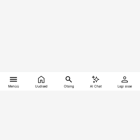
Menüü
Uudised
Otsing
AI Chat
Logi sisse
Vana-Lõuna 39/1, 19094 Tallinn
(+372) 667 0111
tellimiskeskus@aripaev.ee