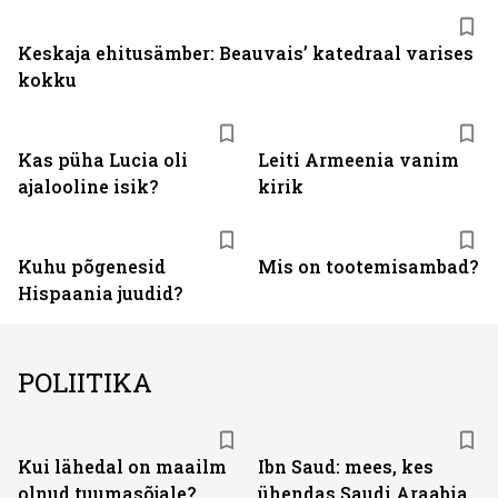
Keskaja ehitusämber: Beauvais’ katedraal varises
kokku
Kas püha Lucia oli
Leiti Armeenia vanim
ajalooline isik?
kirik
Kuhu põgenesid
Mis on tootemisambad?
Hispaania juudid?
POLIITIKA
Kui lähedal on maailm
Ibn Saud: mees, kes
olnud tuumasõjale?
ühendas Saudi Araabia