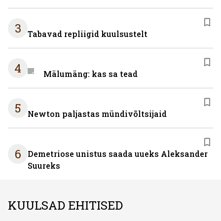
3
Tabavad repliigid kuulsustelt
4
Mälumäng: kas sa tead
5
Newton paljastas mündivõltsijaid
6
Demetriose unistus saada uueks Aleksander
Suureks
KUULSAD EHITISED