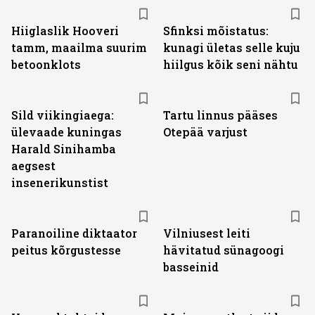
Hiiglaslik Hooveri
Sfinksi mõistatus:
tamm, maailma suurim
kunagi ületas selle kuju
betoonklots
hiilgus kõik seni nähtu
Sild viikingiaega:
Tartu linnus pääses
ülevaade kuningas
Otepää varjust
Harald Sinihamba
aegsest
insenerikunstist
Paranoiline diktaator
Vilniusest leiti
peitus kõrgustesse
hävitatud sünagoogi
basseinid