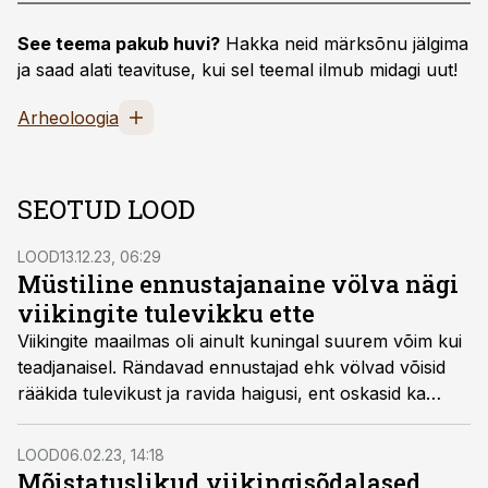
See teema pakub huvi?
Hakka neid märksõnu jälgima
ja saad alati teavituse, kui sel teemal ilmub midagi uut!
Arheoloogia
SEOTUD LOOD
LOOD
13.12.23, 06:29
Müstiline ennustajanaine völva nägi
viikingite tulevikku ette
Viikingite maailmas oli ainult kuningal suurem võim kui
teadjanaisel. Rändavad ennustajad ehk völvad võisid
rääkida tulevikust ja ravida haigusi, ent oskasid ka
vaenlasi hulluks ajada. Kriisiaegadel paluti völvadelt, et
nad kostaksid inimeste eest jumalate juures. Völvad
LOOD
06.02.23, 14:18
suhtlesid jumalatega kanepi, koerapöörirohu ja
Mõistatuslikud viikingisõdalased