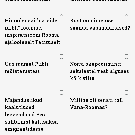
Himmler sai "natside
Kust on nimetuse
piibli" loomisel
saanud vabamüürlased?
inspiratsiooni Rooma
ajaloolaselt Tacituselt
Uus raamat Piibli
Norra okupeerimine:
mõistatustest
sakslastel veab alguses
kõik viltu
Majanduslikud
Milline oli senati roll
kaalutlused
Vana-Roomas?
leevendasid Eesti
suhtumist baltisaksa
emigrantidesse