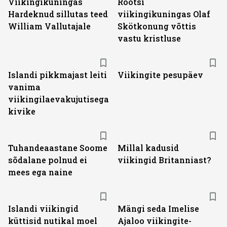
Viikingikuningas
Rootsi
Hardeknud sillutas teed
viikingikuningas Olaf
William Vallutajale
Skötkonung võttis
vastu kristluse
Islandi pikkmajast leiti
Viikingite pesupäev
vanima
viikingilaevakujutisega
kivike
Tuhandeaastane Soome
Millal kadusid
sõdalane polnud ei
viikingid Britanniast?
mees ega naine
Islandi viikingid
Mängi seda Imelise
küttisid nutikal moel
Ajaloo viikingite-