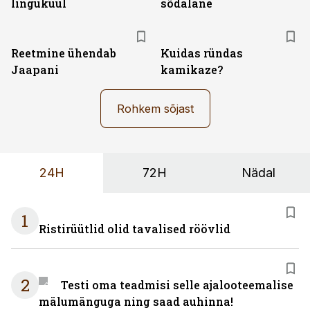
lingukuul
sõdalane
Reetmine ühendab
Kuidas ründas
Jaapani
kamikaze?
Rohkem sõjast
24H
72H
Nädal
1
Ristirüütlid olid tavalised röövlid
2
Testi oma teadmisi selle ajalooteemalise
mälumänguga ning saad auhinna!