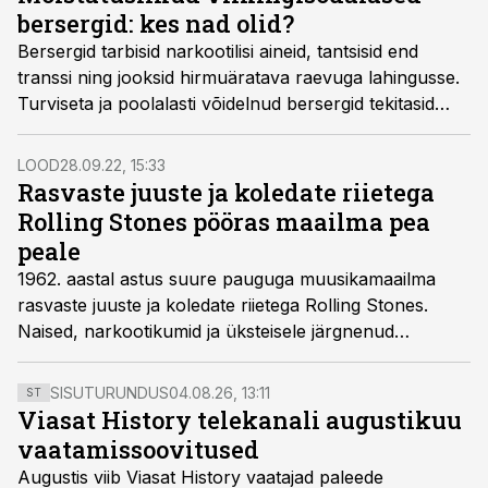
loitsulauludega saavutatud transis olles.
bersergid: kes nad olid?
Bersergid tarbisid narkootilisi aineid, tantsisid end
transsi ning jooksid hirmuäratava raevuga lahingusse.
Turviseta ja poolalasti võidelnud bersergid tekitasid
vastases hirmu ja õudu.
LOOD
28.09.22, 15:33
Rasvaste juuste ja koledate riietega
Rolling Stones pööras maailma pea
peale
1962. aastal astus suure pauguga muusikamaailma
rasvaste juuste ja koledate riietega Rolling Stones.
Naised, narkootikumid ja üksteisele järgnenud
superhitid tõid bändile kuulsuse, kuid kulisside taga
luuras tragöödia.
SISUTURUNDUS
04.08.26, 13:11
ST
Viasat History telekanali augustikuu
vaatamissoovitused
Augustis viib Viasat History vaatajad paleede