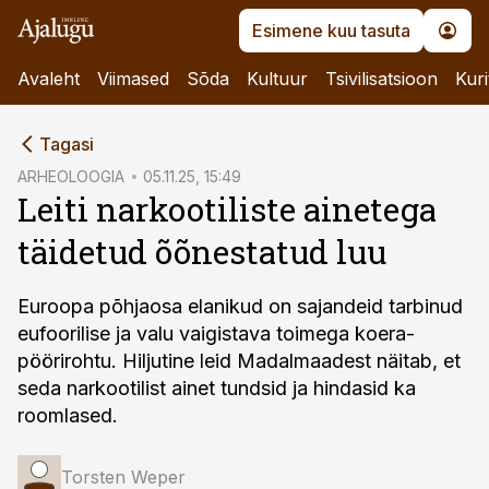
Esimene kuu tasuta
Avaleht
Viimased
Sõda
Kultuur
Tsivilisatsioon
Kuri
cebook
Tagasi
Twitter)
ARHEOLOOGIA
05.11.25, 15:49
Leiti narkootiliste ainetega
kedIn
täidetud õõnestatud luu
ail
k
Euroopa põhjaosa elanikud on sajandeid tarbinud
eufoorilise ja valu vaigistava toimega koera-
pöörirohtu. Hiljutine leid Madalmaadest näitab, et
seda narkootilist ainet tundsid ja hindasid ka
roomlased.
Torsten Weper